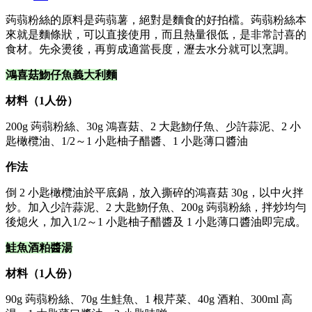
蒟蒻粉絲的原料是蒟蒻薯，絕對是麵食的好拍檔。蒟蒻粉絲本
來就是麵條狀，可以直接使用，而且熱量很低，是非常討喜的
食材。先汆燙後，再剪成適當長度，瀝去水分就可以烹調。
鴻喜菇魩仔魚義大利麵
材料（1人份）
200g 蒟蒻粉絲、30g 鴻喜菇、2 大匙魩仔魚、少許蒜泥、2 小
匙橄欖油、1/2～1 小匙柚子醋醬、1 小匙薄口醬油
作法
倒 2 小匙橄欖油於平底鍋，放入撕碎的鴻喜菇 30g，以中火拌
炒。加入少許蒜泥、2 大匙魩仔魚、200g 蒟蒻粉絲，拌炒均勻
後熄火，加入1/2～1 小匙柚子醋醬及 1 小匙薄口醬油即完成。
鮭魚酒粕醬湯
材料（1人份）
90g 蒟蒻粉絲、70g 生鮭魚、1 根芹菜、40g 酒粕、300ml 高