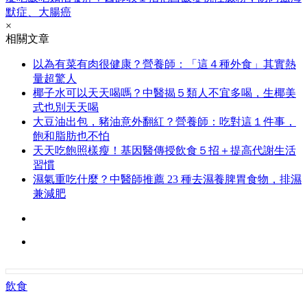
默症、大腸癌
×
相關文章
以為有菜有肉很健康？營養師：「這４種外食」其實熱
量超驚人
椰子水可以天天喝嗎？中醫揭５類人不宜多喝，生椰美
式也別天天喝
大豆油出包，豬油意外翻紅？營養師：吃對這１件事，
飽和脂肪也不怕
天天吃飽照樣瘦！基因醫傳授飲食５招＋提高代謝生活
習慣
濕氣重吃什麼？中醫師推薦 23 種去濕養脾胃食物，排濕
兼減肥
飲食