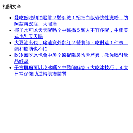
相關文章
愛吃飯吃麵怕發胖？醫師教１招把白飯變抗性澱粉，防
阿茲海默症、大腸癌
椰子水可以天天喝嗎？中醫揭５類人不宜多喝，生椰美
式也別天天喝
大豆油出包，豬油意外翻紅？營養師：吃對這１件事，
飽和脂肪也不怕
吹冷氣吃冰也會中暑？醫揭陽暑陰暑差異，教你喝對飲
品解暑
子宮肌瘤可以吃冰嗎？中醫師解答５大吃冰技巧，４大
日常保健助逆轉肌瘤體質