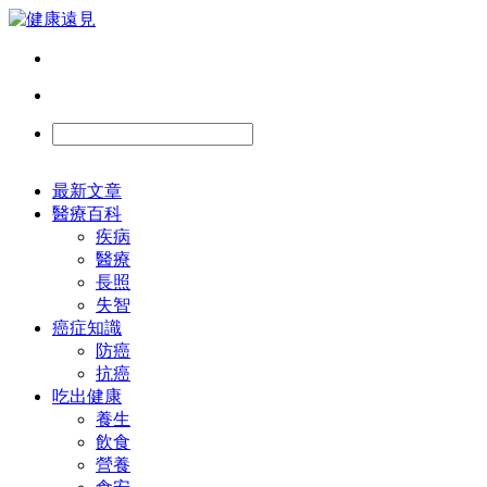
最新文章
醫療百科
疾病
醫療
長照
失智
癌症知識
防癌
抗癌
吃出健康
養生
飲食
營養