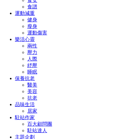
食安
食譜
運動減重
健身
瘦身
運動傷害
樂活心靈
兩性
壓力
人際
紓壓
睡眠
保養抗老
醫美
美容
抗老
品味生活
居家
駐站作家
百大顧問團
駐站達人
主題企劃