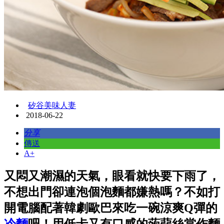
矽谷美味人妻
2018-06-22
分享
傳送
A+
又悶又潮濕的天氣，眼看就快要下雨了，
不想出門卻連泡個泡麵都嫌熱嗎？不如打
開電腦配著韓劇歐巴來吃一碗涼爽Q彈的
冷麵
吧！用低卡又有口感的蒟蒻絲當作麵