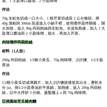
湯、1 大匙薄口醬油、2 小匙味噌
作法
70g 生鮭魚切成一口大小。1 根芹菜切成長 2 公分條狀。將
40g 酒粕與 300ml 高湯放入小鍋子裡，使用攪拌器拌開後， 開
火加熱，放入 90g 蒟蒻粉絲與生鮭魚。水滾魚熟後，加入 1 大
匙薄口醬油與 2 小匙味噌，熄火，再加入芹菜。
肉味噌拌蒟蒻粉絲
材料（1人份）
200g 蒟蒻粉絲、1/2根小黃瓜、70g 肉味噌、少許鹽、1/2小匙
香油
作法
1/2根小黃瓜切成薄圓片，加入少許鹽搓揉使其出水，瀝乾水
分 (a)。倒1/2小匙香油於平底鍋，加熱後，放入 200g 蒟蒻粉
絲，以中火拌炒 3 分鐘。盛盤擺上 a 與 70g 肉味噌。
亞洲風味苦瓜豬肉麵