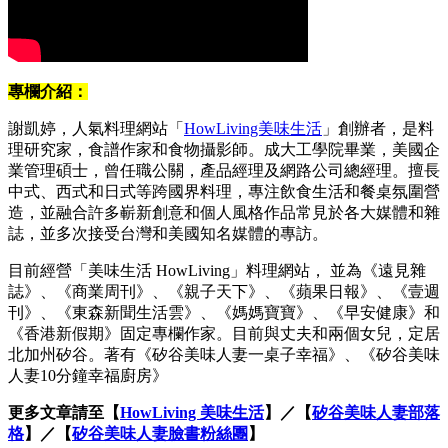
專欄介紹：
謝凱婷，人氣料理網站「
HowLiving美味生活
」創辦者，是料
理研究家，食譜作家和食物攝影師。成大工學院畢業，美國企
業管理碩士，曾任職公關，產品經理及網路公司總經理。擅長
中式、西式和日式等跨國界料理，專注飲食生活和餐桌氛圍營
造，並融合許多嶄新創意和個人風格作品常見於各大媒體和雜
誌，並多次接受台灣和美國知名媒體的專訪。
目前經營「美味生活 HowLiving」料理網站， 並為《遠見雜
誌》、《商業周刊》、《親子天下》、《蘋果日報》、《壹週
刊》、《東森新聞生活雲》、《媽媽寶寶》、《早安健康》和
《香港新假期》固定專欄作家。目前與丈夫和兩個女兒，定居
北加州矽谷。著有《矽谷美味人妻一桌子幸福》、《矽谷美味
人妻10分鐘幸福廚房》
更多文章請至【
HowLiving 美味生活
】／【
矽谷美味人妻部落
格
】／【
矽谷美味人妻臉書粉絲團
】