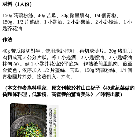
材料（1人份）
150g 蒟蒻粉絲、40g 苦瓜、30g 豬里肌肉、1/4 個青椒、
150g、1/2 片薑絲、1 小匙酒、2 小匙醬油、2 小匙蠔油、1 小
匙芥花油
作法
40g 苦瓜縱切對半，使用湯匙挖籽，再切成薄片。30g 豬里肌
肉切成寬 2 公分片狀。將 1 小匙酒、2 小匙醬油、2 小匙蠔油
拌勻 (a) 。倒 1 小匙芥花油於平底鍋，鍋熱後煎里肌肉。煎至
金黃色，依序加入 1/2 片薑絲、苦瓜、150g 蒟蒻粉絲、1/4 個
青椒圓片拌炒。接著倒入 a 拌勻​。
（本文作者為料理家。原文刊載於村山由紀子《49道蔬菜做的
偽麵條料理，低澱粉、高營養的驚奇美味》／時報出版）