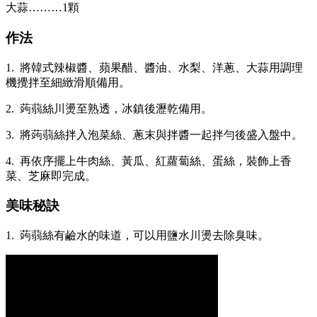
大蒜………1顆
作法
1. 將韓式辣椒醬、蘋果醋、醬油、水梨、洋蔥、大蒜用調理
機攪拌至細緻滑順備用。
2. 蒟蒻絲川燙至熟透，冰鎮後瀝乾備用。
3. 將蒟蒻絲拌入泡菜絲、蔥末與拌醬一起拌勻後盛入盤中。
4. 再依序擺上牛肉絲、黃瓜、紅蘿蔔絲、蛋絲，裝飾上香
菜、芝麻即完成。
美味秘訣
1. 蒟蒻絲有鹼水的味道，可以用鹽水川燙去除臭味。