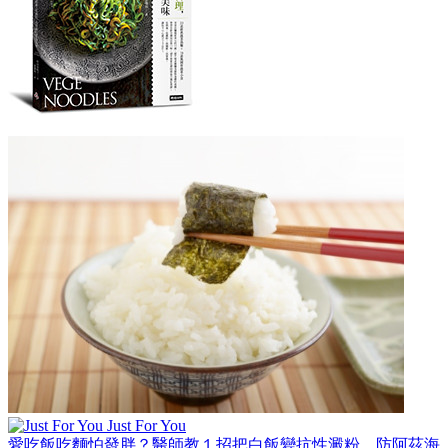
Just For You
愛吃飯吃麵怕發胖？醫師教１招把白飯變抗性澱粉，防阿茲海