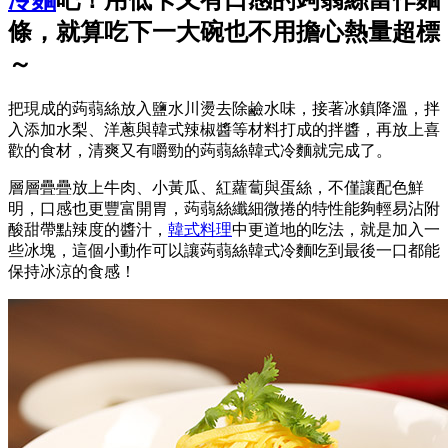
條，就算吃下一大碗也不用擔心熱量超標
～
把現成的蒟蒻絲放入鹽水川燙去除鹼水味，接著冰鎮降溫，拌
入添加水梨、洋蔥與韓式辣椒醬等材料打成的拌醬，再放上喜
歡的食材，清爽又有嚼勁的蒟蒻絲韓式冷麵就完成了。
層層疊疊放上牛肉、小黃瓜、紅蘿蔔與蛋絲，不僅讓配色鮮
明，口感也更豐富開胃，蒟蒻絲纖細微捲的特性能夠輕易沾附
酸甜帶點辣度的醬汁，
韓式料理
中更道地的吃法，就是加入一
些冰塊，這個小動作可以讓蒟蒻絲韓式冷麵吃到最後一口都能
保持冰涼的食感！