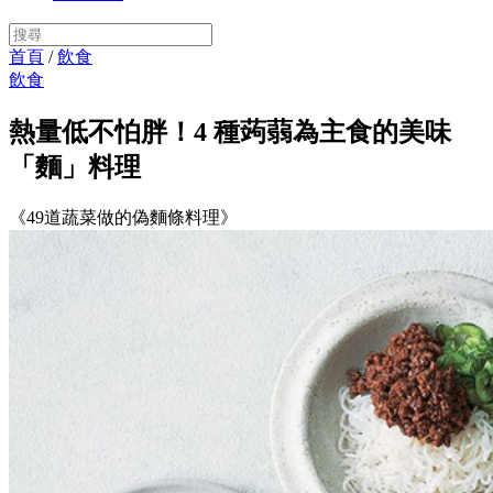
首頁
/
飲食
飲食
熱量低不怕胖！4 種蒟蒻為主食的美味
「麵」料理
《49道蔬菜做的偽麵條料理》