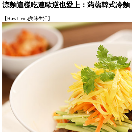
涼麵這樣吃連歐逆也愛上：蒟蒻韓式冷麵
【HowLiving美味生活】