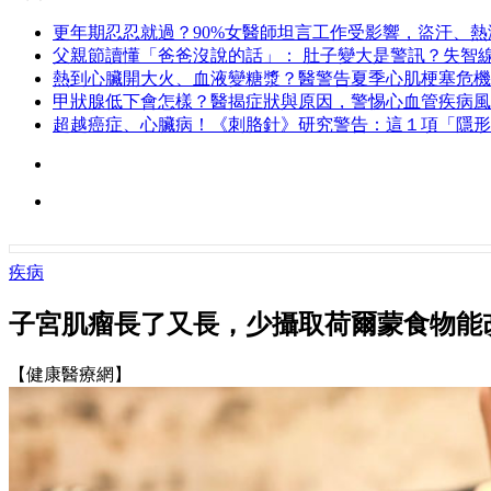
更年期忍忍就過？90%女醫師坦言工作受影響，盜汗、
父親節讀懂「爸爸沒說的話」： 肚子變大是警訊？失智
熱到心臟開大火、血液變糖漿？醫警告夏季心肌梗塞危機
甲狀腺低下會怎樣？醫揭症狀與原因，警惕心血管疾病風
超越癌症、心臟病！《刺胳針》研究警告：這１項「隱形
疾病
子宮肌瘤長了又長，少攝取荷爾蒙食物能
【健康醫療網】