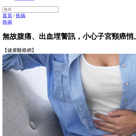
首頁
/
疾病
疾病
無故腹痛、出血埋警訊，小心子宮頸癌悄
【健康醫療網】