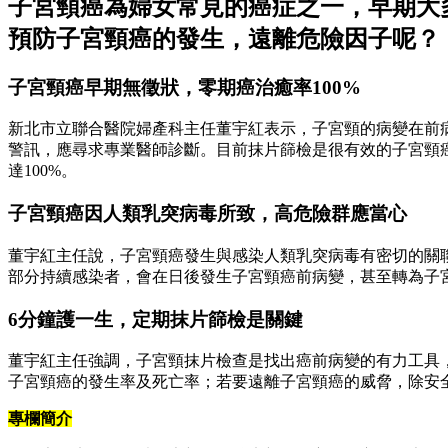
子宮頸癌為婦女常見的癌症之一，早期大
預防子宮頸癌的發生，遠離危險因子呢？
子宮頸癌早期無徵狀，零期癌治癒率100%
新北市立聯合醫院婦產科主任董宇紅表示，子宮頸的病變在前
警訊，應尋求專業醫師診斷。目前抹片篩檢是很有效的子宮頸
達100%。
子宮頸癌因人類乳突病毒所致，高危險群應當心
董宇紅主任說，子宮頸癌發生與感染人類乳突病毒有密切的關
部分持續感染者，會在日後發生子宮頸癌前病變，甚至轉為子
6分鐘護一生，定期抹片篩檢是關鍵
董宇紅主任強調，子宮頸抹片檢查是找出癌前病變的有力工具
子宮頸癌的發生率及死亡率；若要遠離子宮頸癌的威脅，除安
專欄簡介