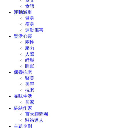
食安
食譜
運動減重
健身
瘦身
運動傷害
樂活心靈
兩性
壓力
人際
紓壓
睡眠
保養抗老
醫美
美容
抗老
品味生活
居家
駐站作家
百大顧問團
駐站達人
主題企劃