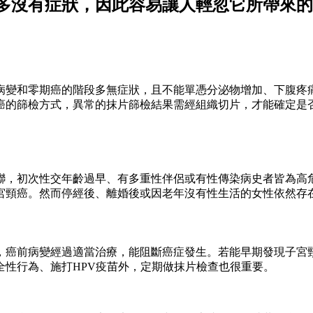
多沒有症狀，因此容易讓人輕忽它所帶來的
病變和零期癌的階段多無症狀，且不能單憑分泌物增加、下腹疼
癌的篩檢方式，異常的抹片篩檢結果需經組織切片，才能確定是
聯，初次性交年齡過早、有多重性伴侶或有性傳染病史者皆為高
宮頸癌。然而停經後、離婚後或因老年沒有性生活的女性依然存
，癌前病變經過適當治療，能阻斷癌症發生。若能早期發現子宮
全性行為、施打HPV疫苗外，定期做抹片檢查也很重要。