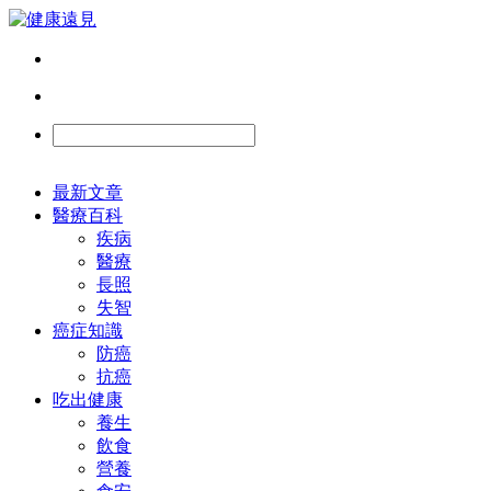
最新文章
醫療百科
疾病
醫療
長照
失智
癌症知識
防癌
抗癌
吃出健康
養生
飲食
營養