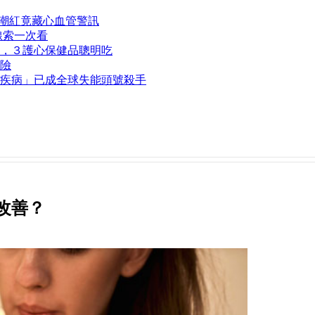
熱潮紅竟藏心血管警訊
線索一次看
，３護心保健品聰明吃
險
疾病」已成全球失能頭號殺手
改善？