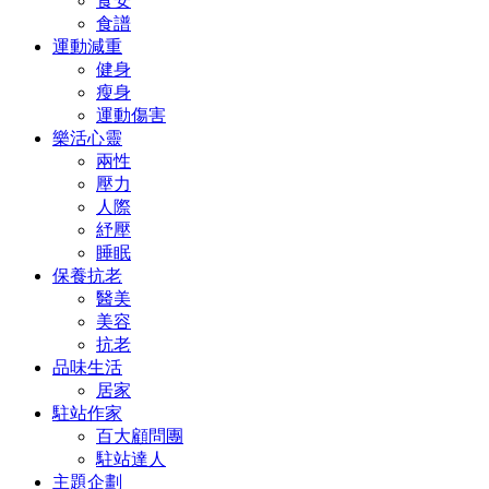
食安
食譜
運動減重
健身
瘦身
運動傷害
樂活心靈
兩性
壓力
人際
紓壓
睡眠
保養抗老
醫美
美容
抗老
品味生活
居家
駐站作家
百大顧問團
駐站達人
主題企劃