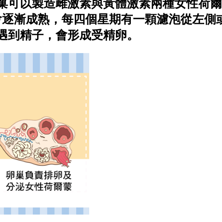
巢可以製造雌激素與黃體激素兩種女性荷爾
泡會逐漸成熟，每四個星期有一顆濾泡從左側
遇到精子，會形成受精卵。