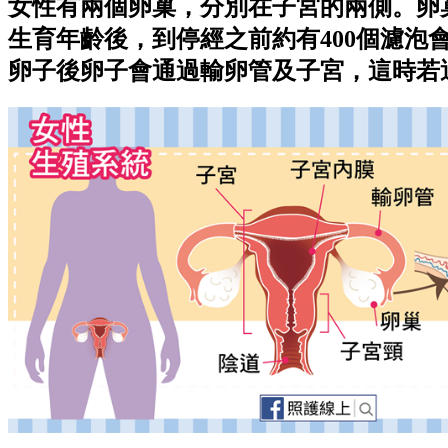
女性有兩個卵巢，分別在子宮的兩側。卵
生育年齡後，到停經之前約有400個濾
卵子後卵子會通過輸卵管及子宮，這時若