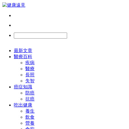
最新文章
醫療百科
疾病
醫療
長照
失智
癌症知識
防癌
抗癌
吃出健康
養生
飲食
營養