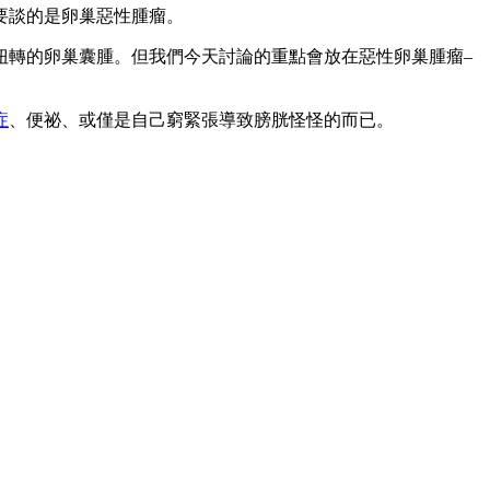
要談的是卵巢惡性腫瘤。
扭轉的卵巢囊腫。但我們今天討論的重點會放在惡性卵巢腫瘤–
症
、便祕、或僅是自己窮緊張導致膀胱怪怪的而已。