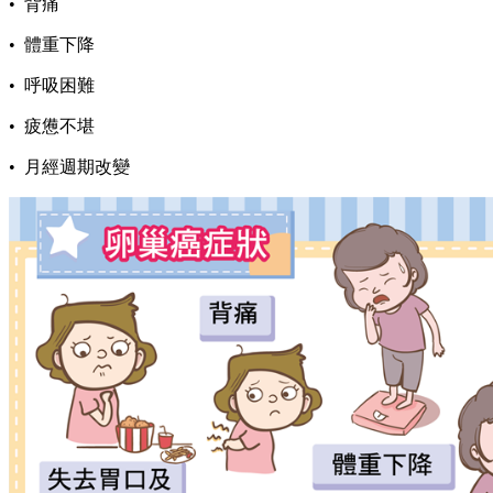
• 背痛
• 體重下降
• 呼吸困難
• 疲憊不堪
• 月經週期改變