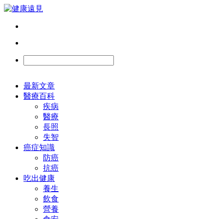
最新文章
醫療百科
疾病
醫療
長照
失智
癌症知識
防癌
抗癌
吃出健康
養生
飲食
營養