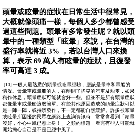
頭暈或眩暈的症狀在日常生活中很常見，
大概就像頭痛一樣，每個人多少都曾感受
過這些問題。頭暈有多常發生呢？就以頭
暈中的一種類型「眩暈」來說，在台灣的
盛行率就將近 3% ，若以台灣人口來換
算，表示 69 萬人有眩暈的症狀，且復發
率可高達 3 成。
[10] 一般人最熟悉的頭暈或眩暈經驗，應該是暈車和暈船的
情況。會暈車或暈船的人，在離開了搖晃的汽車及船隻，如果
稍作休息，頭暈症狀可能就會好一些。但並不是所有頭暈症狀
都像暈車或暈船這麼簡單。有些其他原因造成的頭暈症狀可以
是一陣一陣，或持續發作，不一定都能自然緩解。許多被頭暈
或眩暈所困擾的民眾在網路上查詢資訊時，常常會看到「頭暈
沒好，小心中風已惹上身！」之類的標題，看完有些人可能就
開始擔心自己是不是已經中風了。