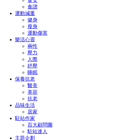
食安
食譜
運動減重
健身
瘦身
運動傷害
樂活心靈
兩性
壓力
人際
紓壓
睡眠
保養抗老
醫美
美容
抗老
品味生活
居家
駐站作家
百大顧問團
駐站達人
主題企劃