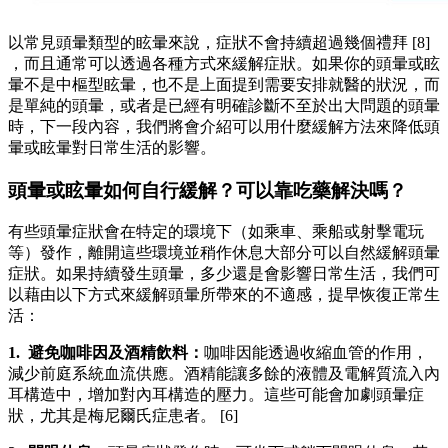
以常見頭暈類型的眩暈來說，症狀不會持續超過幾個禮拜 [8]
，而且通常可以透過各種方式來緩解症狀。如果你的頭暈或眩
暈不是中樞型眩暈，也不是上面提到需要安排就醫的狀況，而
是單純的頭暈，或者是已經有明確診斷不至於出大問題的頭暈
時，下一段內容，我們將會介紹可以用什麼緩解方法來降低頭
暈或眩暈對日常生活的影響。
頭暈或眩暈如何自行緩解？可以靠吃藥解決嗎？
有些頭暈症狀會在特定的環境下（如乘車、乘船或射擊電玩
等）發作，離開這些環境並稍作休息大部分可以自然緩解頭暈
症狀。如果持續發生頭暈，多少還是會影響日常生活，我們可
以藉由以下方式來緩解頭暈所帶來的不適感，提早恢復正常生
活：
1. 避免咖啡因及酒精飲料：
咖啡因能透過收縮血管的作用，
減少前庭系統血流供應。酒精能讓多餘的液體及電解質流入內
耳構造中，增加對內耳構造的壓力。這些可能會加劇頭暈症
狀，尤其是梅尼爾氏症患者。 [6]