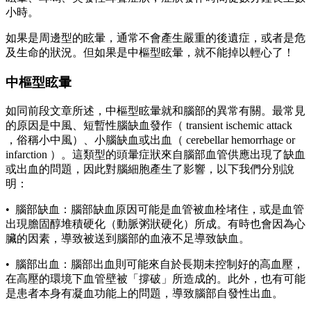
小時。
如果是周邊型的眩暈，通常不會產生嚴重的後遺症，或者是危
及生命的狀況。但如果是中樞型眩暈，就不能掉以輕心了！
中樞型眩暈
如同前段文章所述，中樞型眩暈就和腦部的異常有關。最常見
的原因是中風、短暫性腦缺血發作（ transient ischemic attack
，俗稱小中風）、小腦缺血或出血（ cerebellar hemorrhage or
infarction ）。這類型的頭暈症狀來自腦部血管供應出現了缺血
或出血的問題，因此對腦細胞產生了影響，以下我們分別說
明：
• 腦部缺血：腦部缺血原因可能是血管被血栓堵住，或是血管
出現膽固醇堆積硬化（動脈粥狀硬化）所成。有時也會因為心
臟的因素，導致被送到腦部的血液不足導致缺血。
• 腦部出血：腦部出血則可能來自於長期未控制好的高血壓，
在高壓的環境下血管壁被「撐破」所造成的。此外，也有可能
是患者本身有凝血功能上的問題，導致腦部自發性出血。