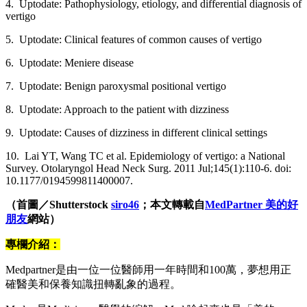
4. Uptodate: Pathophysiology, etiology, and differential diagnosis of
vertigo
5. Uptodate: Clinical features of common causes of vertigo
6. Uptodate: Meniere disease
7. Uptodate: Benign paroxysmal positional vertigo
8. Uptodate: Approach to the patient with dizziness
9. Uptodate: Causes of dizziness in different clinical settings
10. Lai YT, Wang TC et al. Epidemiology of vertigo: a National
Survey. Otolaryngol Head Neck Surg. 2011 Jul;145(1):110-6. doi:
10.1177/0194599811400007.
（首圖／Shutterstock
siro46
；本文轉載自
MedPartner 美的好
朋友
網站）
專欄介紹：
Medpartner是由一位一位醫師用一年時間和100萬，夢想用正
確醫美和保養知識扭轉亂象的過程。