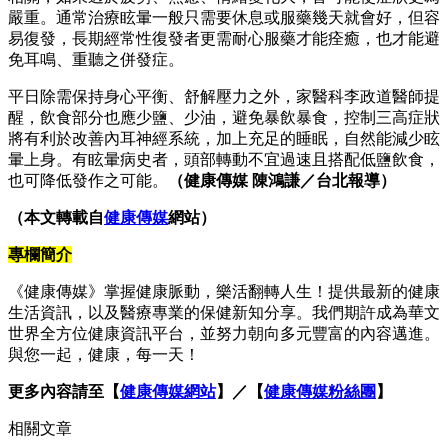
嚴重。通常治療眩暈一般只需要休息或服藥幾天就會好，但容
易復發，長期經常性復發者更需耐心服藥才能痊癒，也才能避
免耳鳴、重聽之併發症。
平日除需保持身心平衡、舒解壓力之外，家醫科李政道醫師提
醒，飲食部分也應少鹽、少油，避免暴飲暴食，控制三高症狀
將有利於改善內耳神經系統，加上充足的睡眠，自然能減少眩
暈上身。有眩暈病史者，頭部轉動不宜過速且搭配低鹽飲食，
也可降低發作之可能。
（健康傳媒 陳鴻謙／台北報導）
（本文轉載自
健康傳媒
網站）
專欄簡介
《健康傳媒》掌握健康脈動，樂活翻轉人生！提供最新的健康
生活資訊，以及醫療專業的保健新知分享。我們期許成為華文
世界全方位健康資訊平台，並努力朝向多元豐富的內容邁進。
與您一起，健康，每一天！
更多內容請至【
健康傳媒網站
】／【
健康傳媒粉絲團
】
相關文章