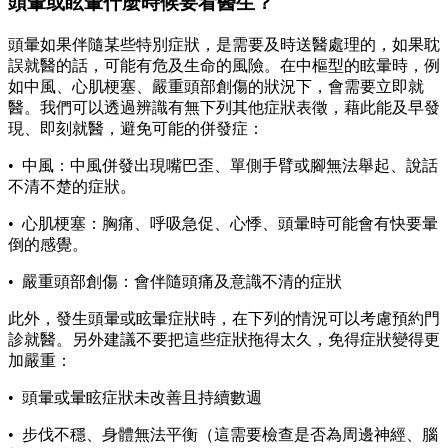
頭暈或眩暈什麼時候要看醫生？
頭暈如果伴隨某些特別症狀，是需要及時送醫處理的，如果耽
誤就醫的話，可能有危及生命的風險。在中樞型的眩暈時，例
如中風、心肌梗塞、嚴重頭部創傷的狀況下，會需要立即就
醫。我們可以透過辨識有無下列其他症狀表徵，藉此能及早發
現、即刻就醫，避免可能的併發症：
• 中風：中風併發出現嘴巴歪、單側手臂或腳無法舉起、說話
不清不楚的症狀。
• 心肌梗塞：胸痛、呼吸急促、心悸、頭暈時可能會有快要暈
倒的感覺。
• 嚴重頭部創傷：會伴隨頭痛及意識不清的症狀
此外，發生頭暈或眩暈症狀時，在下列的情況可以考慮預約門
診就醫。另外建議不要把這些症狀拖得太久，免得症狀變得更
加嚴重：
• 頭暈或暈眩症狀未改善且持續數週
• 步伐不穩、身體無法平衡（這需要檢查是否為周邊神經、腦