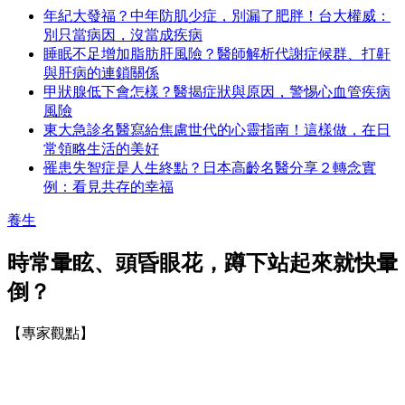
年紀大發福？中年防肌少症，別漏了肥胖！台大權威：
別只當病因，沒當成疾病
睡眠不足增加脂肪肝風險？醫師解析代謝症候群、打鼾
與肝病的連鎖關係
甲狀腺低下會怎樣？醫揭症狀與原因，警惕心血管疾病
風險
東大急診名醫寫給焦慮世代的心靈指南！這樣做，在日
常領略生活的美好
罹患失智症是人生終點？日本高齡名醫分享２轉念實
例：看見共存的幸福
養生
時常暈眩、頭昏眼花，蹲下站起來就快暈
倒？
【專家觀點】