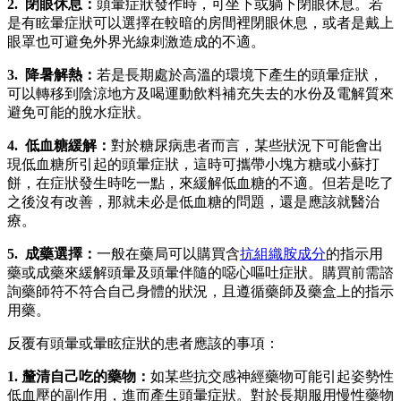
2. 閉眼休息：
頭暈症狀發作時，可坐下或躺下閉眼休息。若
是有眩暈症狀可以選擇在較暗的房間裡閉眼休息，或者是戴上
眼罩也可避免外界光線刺激造成的不適。
3. 降暑解熱：
若是長期處於高溫的環境下產生的頭暈症狀，
可以轉移到陰涼地方及喝運動飲料補充失去的水份及電解質來
避免可能的脫水症狀。
4. 低血糖緩解：
對於糖尿病患者而言，某些狀況下可能會出
現低血糖所引起的頭暈症狀，這時可攜帶小塊方糖或小蘇打
餅，在症狀發生時吃一點，來緩解低血糖的不適。但若是吃了
之後沒有改善，那就未必是低血糖的問題，還是應該就醫治
療。
5. 成藥選擇：
一般在藥局可以購買含
抗組織胺成分
的指示用
藥或成藥來緩解頭暈及頭暈伴隨的噁心嘔吐症狀。購買前需諮
詢藥師符不符合自己身體的狀況，且遵循藥師及藥盒上的指示
用藥。
反覆有頭暈或暈眩症狀的患者應該的事項：
1. 釐清自己吃的藥物：
如某些抗交感神經藥物可能引起姿勢性
低血壓的副作用，進而產生頭暈症狀。對於長期服用慢性藥物