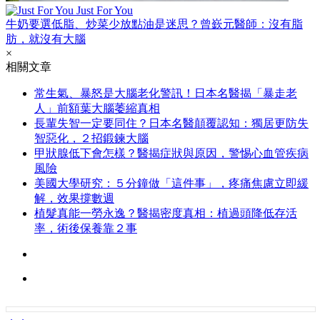
Just For You
牛奶要選低脂、炒菜少放點油是迷思？曾嶔元醫師：沒有脂
肪，就沒有大腦
×
相關文章
常生氣、暴怒是大腦老化警訊！日本名醫揭「暴走老
人」前額葉大腦萎縮真相
長輩失智一定要同住？日本名醫顛覆認知：獨居更防失
智惡化，２招鍛鍊大腦
甲狀腺低下會怎樣？醫揭症狀與原因，警惕心血管疾病
風險
美國大學研究：５分鐘做「這件事」，疼痛焦慮立即緩
解，效果撐數週
植髮真能一勞永逸？醫揭密度真相：植過頭降低存活
率，術後保養靠２事