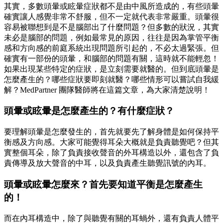
其實，多數頭暈或眩暈症狀都不是由中風所造成的，有些頭暈
確實讓人感覺非常不舒服，但不一定就代表非常嚴重。頭暈很
容易被聯想到是不是腦部出了什麼問題？但多數的狀況，其實
未必是腦部的問題，例如最常見的原因，往往是因為掌管平衡
感和方向感的前庭系統出現問題所引起的，不必太過緊張。但
確實有一部份的頭暈，和腦部的問題有關，這時就不能輕忽！
如果出現某些特定的症狀，是立刻需要就醫的。但到底頭暈是
怎麼產生的？哪些症狀要即刻就醫？哪些情形可以嘗試自我緩
解？MedPartner 團隊醫師將在這篇文章，為大家清楚說明！
頭暈或眩暈是怎麼產生的？有什麼症狀？
要理解頭暈是怎麼發生的，首先就要先了解身體是如何保持平
衡感及方向感。大家可能覺得耳朵大概就是負責聽覺吧？但其
實整個耳朵，除了負責接收聲音的外耳構造以外，還包含了負
責傳導及放大聲音的中耳，以及負責產生聽覺訊號的內耳。
頭暈或眩暈怎麼來？首先要知道平衡是怎麼產生
的！
而在內耳構造中，除了與聽覺有關的耳蝸外，還有負責人體平