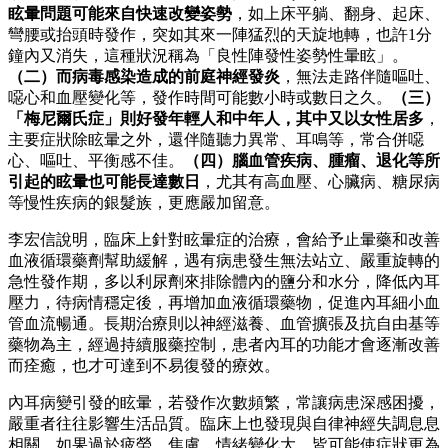
眩暈問題可能來自快速改變姿勢
，如上床平躺、翻身、起床、
彎腰或抬頭時發作，突如其來一陣猛烈的天旋地轉，也許1分
鐘內又消失，這種狀況稱為「良性陣發性姿勢性暈眩」。
（二）而病毒感染造成的前庭神經發炎
，無法走路伴隨嘔吐、
噁心和血壓變化等，發作時間可能數小時或數日之久。
（三）
「梅尼爾氏症」則好發年輕人和中年人，其中又以女性居多
，
主要症狀除眩暈之外，還伴隨聽力異常、耳鳴等，常合併噁
心、嘔吐、平衡感不佳。
（四）腦血管疾病、腫瘤、退化等所
引起的眩暈也可能長達數日
，尤其有高血壓、心臟病、糖尿病
等慢性疾病的銀髮族，更應嚴加留意。
李宏信說明，臨床上針對眩暈症的治療，會給予止暈藥和改善
血液循環藥劑幫助緩解，遇有病患發生無法站立、嚴重旋轉的
急性發作期，多以利尿劑來排除體內的鹽分和水分，降低內耳
壓力，待病情穩定後，再增加血液循環藥物，促進內耳細小血
管血流暢通。長期治療則以神經滋養、血管擴張及抗自由基等
藥物為主，經過持續服藥控制，患者內耳的功能才會逐漸改善
而痊癒，也才可達到不易復發的療效。
內耳病變引發的眩暈，若發作次數頻繁，常讓病患深感困擾，
嚴重者往往影響生活品質。臨床上也發現與自律神經失調息息
相關，如果過於疲勞、焦慮、情緒變化大，皆可能使症狀更為