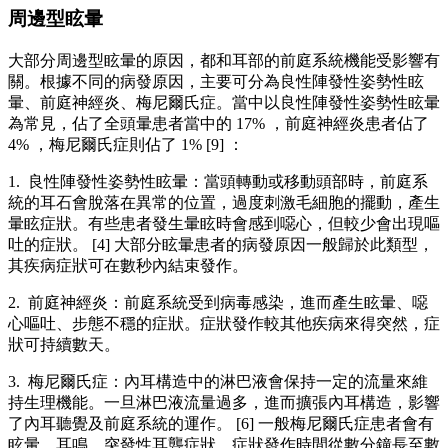
周邊型眩暈
大部分周邊型眩暈的原因，都和耳部的前庭系統機能受影響有
關。根據不同的病發原因，主要可分為良性陣發性姿勢性眩
暈、前庭神經炎、梅尼爾氏症。當中以良性陣發性姿勢性眩暈
為常見，佔了全頭暈患者當中的 17% ，前庭神經炎患者佔了
4% ，梅尼爾氏症則佔了 1% [9] ：
1. 良性陣發性姿勢性眩暈：當頭轉動或移動頭部時，前庭系
統的耳石會脫落在異常的位置，過度刺激毛細胞的擺動，產生
暈眩症狀。有些患者發生暈眩時會感到噁心，但較少會出現嘔
吐的症狀。 [4] 大部分眩暈患者的病發原因一般歸於此類型，
其疾病症狀可在數秒內結束發作。
2. 前庭神經炎：前庭系統受到病毒感染，進而產生眩暈、噁
心嘔吐、步態不穩的症狀。症狀發作較其他疾病來得突然，症
狀可持續數天。
3. 梅尼爾氏症：內耳構造中的淋巴液會保持一定的流量來維
持生理機能。一旦淋巴液流量過多，進而擴張內耳構造，影響
了內耳聽覺及前庭系統的運作。 [6] 一般梅尼爾氏症患者會有
眩暈、耳鳴、突發性耳聾症狀，症狀發作時間從數分鐘長至數