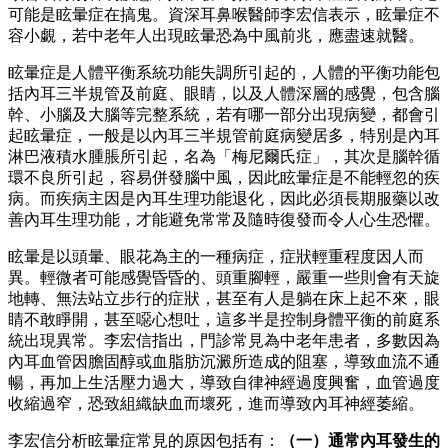
可能是眩暈症在搞鬼。資深耳鼻喉醫師李宏信表示，眩暈症不
容小覷，若中老年人出現眩暈恐為中風前兆，應盡速就醫。
眩暈症是人體平衡系統功能失調所引起的，人體的平衡功能包
括內耳三半規管及前庭、眼睛，以及人體深層的感覺，包含腦
幹、小腦及大腦等完整系統，若有哪一部分出現病變，都會引
起眩暈症，一般是以內耳三半規管前庭病變居多，特別是內耳
淋巴液積水腫脹所引起，名為「梅尼爾氏症」，其次是腦幹循
環不良所引起，容易併發腦中風，因此眩暈症是不能輕忽的疾
病。而疾病主因是內耳生理功能退化，因此必須長期服藥以改
善內耳生理功能，才能避免常常及隨時復發而令人心生恐懼。
眩暈是以頭暈、眼花為主的一種病症，症狀輕重程度因人而
異。輕微者可能感覺昏昏的、頭重腳輕，嚴重一些則會有天旋
地轉、無法站立步行的症狀，甚至有人是躺在床上起不來，眼
睛不敢睜開，甚至噁心想吐，這多半是控制身體平衡的前庭系
統出現異常。李宏信指出，門診常見為中老年患者，多數因為
內耳血管因膽固醇或血脂肪沉澱所造成的阻塞，導致血流不通
暢，再加上生活壓力過大，導致自律神經過度興奮，血管過度
收縮過窄，恐致組織缺血而壞死，進而導致內耳神經萎縮。
李宏信分析眩暈症常見的原因包括有：
（一）通常內耳發生的