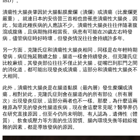
IBD）。
潰瘍性大腸炎肇因於大腸黏膜糜爛（潰爛）或潰瘍（比糜爛更
嚴重）。就連日本的安倍晉三首相也曾罹患潰瘍性大腸炎，因
此，知道此種疾病的人應該不少。潰瘍性大腸炎往往伴隨著腹
瀉或腹痛，且病期拖得相當長。病患有可能在20歲左右時發
病，儘管病症時好時壞，但發炎情況往往會持續許多年。
另一方面，克隆氏症和潰瘍性大腸炎相同，同樣是在年輕時期
發病，病症拖延難纏之餘，腸道一樣會持續發炎。但克隆氏症
比較麻煩，其發炎部位往往不僅止於大腸，從嘴巴到肛門之間
的消化道，都可能出現發炎或潰瘍，這部分和潰瘍性大腸炎不
大相同。
此外，潰瘍性大腸炎是在腸道黏膜（最內層）發生糜爛或潰
瘍，相對於此，克隆氏症則會在腸道內的所有部位（所有層
次）出現發炎症狀，這部分兩者也不一樣。那麼，為什麼這兩
種原為罕見的發炎性腸道疾病，現在會這麼常見呢？醫學界仍
在研究直接原因，但至今仍尚未明朗。有人認為，遺傳性（體
質）、飲食或壓力等方面的生活習慣、腸內環境失衡等錯綜複
雜的因素，都是導致發病的原因。