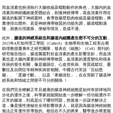
而血清素也扮演執行大腸收縮及蠕動動作的角色，大腸內的血
清素與神經纖維接受體結合，刺激神經傳導，當血清素作用在
腸道的黏膜下神經叢時，會導致腸壁肌肉收縮及腸道蠕動，將
糞便排出體外。若是神經傳導物質的功能失調，腸道蠕動過
慢，就會出現腹脹、便秘等情況，造成不適。
此外，
腸道的神經系統也和腸道內細菌產生密不可分的互動
，
2015年4月加州理工學院（Caltech）生物學和生物工程系台裔
助理教授蕭夷年之研究團隊，發表在《細胞》（Cell）期刊的
研究報告指出，腸道菌叢對於血清素的產生影響至鉅，而血清
素也是大腦內重要的神經傳導物質，血清素的濃度變化和很多
疾病的發生有關，像是腸躁症、心血管疾病、骨質疏鬆症、憂
鬱症及自閉症等精神疾病皆相關。中國古代常說「百結愁
腸」、「柔腸寸斷」、以及「牽腸掛肚」，在在突顯了腸道神
經系統和情緒之間密不可分的關係 ！
在我們完全瞭解正常且健康的腸道神經細胞是如何有節律地同
步化的運作之後，科學家就能開始進一步瞭解一些功能運作不
正常的腸道，到底是出了哪些問題，然後進一步謀求解決之
道，像是慢性便秘在全球影響很多人，就是因為腸道神經細胞
無法正常運作所導致的。相信在不久的將來，醫學進步將更能