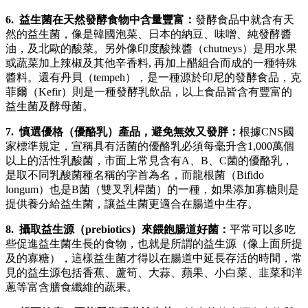
6. 益生菌在天然發酵食物中含量豐富：
發酵食品中就含有天
然的益生菌，像是韓國泡菜、日本的納豆、味噌、純發酵醬
油，及北歐的酸菜。另外像印度酸辣醬（chutneys）是用水果
或蔬菜加上辣椒及其他辛香料, 再加上醋組合而成的一種特殊
醬料。還有丹貝（tempeh），是一種源於印尼的發酵食品，克
菲爾（Kefir）則是一種發酵乳飲品，以上食品皆含有豐富的
益生菌及酵母菌。
7. 慎選優格（優酪乳）產品，避免無效又發胖：
根據CNS國
家標準規定，宣稱具有活菌的優酪乳必須每毫升含1,000萬個
以上的活性乳酸菌，市面上常見含有A、B、C菌的優酪乳，
是取不同乳酸菌種名稱的字首為名，而龍根菌（Bifido
longum）也是B菌（雙叉乳桿菌）的一種，如果添加寡糖則是
提供養分給益生菌，讓益生菌更適合在腸道中生存。
8. 攝取益生源（prebiotics）來餵飽腸道好菌：
平常可以多吃
些促進益生菌生長的食物，也就是所謂的益生源（像上面所提
及的寡糖），這樣益生菌才得以在腸道中延長存活的時間，常
見的益生源包括香蕉、蘆筍、大蒜、蘋果、小白菜、韭菜和洋
蔥等富含膳食纖維的蔬果。