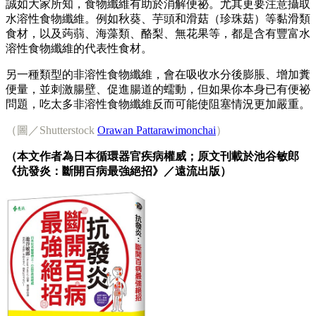
誠如大家所知，食物纖維有助於消解便祕。尤其更要注意攝取
水溶性食物纖維。例如秋葵、芋頭和滑菇（珍珠菇）等黏滑類
食材，以及蒟蒻、海藻類、酪梨、無花果等，都是含有豐富水
溶性食物纖維的代表性食材。
另一種類型的非溶性食物纖維，會在吸收水分後膨脹、增加糞
便量，並刺激腸壁、促進腸道的蠕動，但如果你本身已有便祕
問題，吃太多非溶性食物纖維反而可能使阻塞情況更加嚴重。
（圖／Shutterstock
Orawan Pattarawimonchai
）
（本文作者為日本循環器官疾病權威；原文刊載於池谷敏郎
《抗發炎：斷開百病最強絕招》／遠流出版）