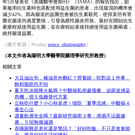
年5月發表在《美國醫學會期刊》（JAMA）的報告指出，如
果服用抗生素時也搭配使用益生菌的患者，出現腹瀉的機率會
減少42%。因為腸道的益菌也會被抗生素殺死，使得某些有害
菌在腸道內過度繁殖，引發偽膜性腸炎所致。最好在開始抗生
素療程就使用益生菌，並在療程結束後持續使用益生菌兩週，
維持腸道益菌。
（圖片來源：Pixabay
ponce_photography
）
（本文作者為陽明大學醫學院藥理學研究所教授）
相關文章
大豆油出包，豬油意外翻紅？營養師：吃對這１件事，
飽和脂肪也不怕
夏天吃冰能降火氣嗎？中醫揭私密處搔癢、泌尿道感染
危機，授５低糖替代方案
立秋吃什麼？小心秋老虎！慎防「夏季流感」中醫揭４
養生心法
適量飲酒安全嗎？最新研究揭密３事：滴酒不沾最健
康，５招無痛減酒
吞嚥困難是老化還是警訊？「好好吃飯」不只是進食能
力，更是好好生活的權利