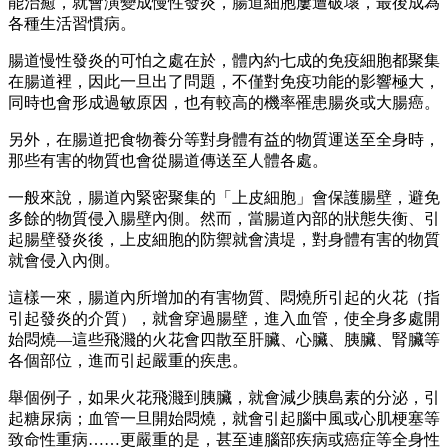
能治癒，就會演變成慢性發炎，腸道細胞屢遭破壞，最後成為
各種生活習慣病。
腸道慢性發炎的可怕之處在於，體內約七成的免疫細胞都聚集
在腸道裡，因此一旦出了問題，不僅對免疫功能的影響極大，
同時也會形成過敏原因，也有較高的機率罹患腸炎或大腸癌。
另外，在腸道把食物養分等對身體有益的物質運送至全身時，
那些有害的物質也會從腸道傳送至人體各處。
一般來說，腸道內緊密聚集的「上皮細胞」會保護腸壁，避免
多餘的物質侵入腸壁內側。然而，當腸道內部的狀態失衡、引
起腸壁發炎後，上皮細胞的防禦就會潰堤，對身體有害的物質
就會侵入內側。
這樣一來，腸道內所增加的有害物質、悶燒所引起的火花（指
引起發炎的介質），就會穿過腸壁，進入血管，使全身多處開
始悶燒—這些飛濺的火花會四散至肝臟、心臟、胰臟、腎臟等
各個部位，進而引起嚴重的疾患。
舉個例子，如果火花飛濺到胰臟，就會減少胰島素的分泌，引
起糖尿病；血管一旦開始悶燒，就會引起腦中風或心肌梗塞等
致命性重病……更嚴重的是，甚至連腦部疾病或癌症等全身性