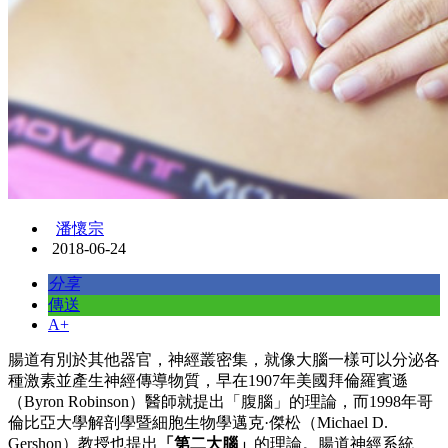
潘懷宗
2018-06-24
分享
傳送
A+
腸道有別於其他器官，神經叢密集，就像大腦一樣可以分泌各
種激素並產生神經傳導物質，早在1907年美國拜倫羅賓遜
（Byron Robinson）醫師就提出「腹腦」的理論，而1998年哥
倫比亞大學解剖學暨細胞生物學邁克·傑松（Michael D.
Gershon）教授也提出
「第二大腦」
的理論。腸道神經系統