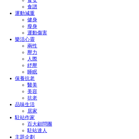
食安
食譜
運動減重
健身
瘦身
運動傷害
樂活心靈
兩性
壓力
人際
紓壓
睡眠
保養抗老
醫美
美容
抗老
品味生活
居家
駐站作家
百大顧問團
駐站達人
主題企劃