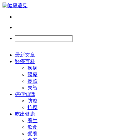
最新文章
醫療百科
疾病
醫療
長照
失智
癌症知識
防癌
抗癌
吃出健康
養生
飲食
營養