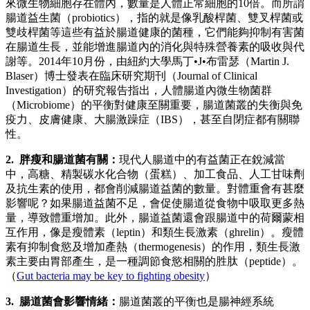
來微生物細胞存在體內，數量是人體正常細胞的10倍。而所謂
腸道益生菌（probiotics），指的就是像乳酸桿菌、雙叉桿菌或
雙歧桿菌等這些有益於腸道健康的菌種，它們能夠抑制有害菌
在腸道生長，並能增進腸道內的消化與特殊營養素的吸收與代
謝等。2014年10月份，由紐約大學馬丁•J•布雷瑟（Martin J.
Blaser）博士發表在臨床研究期刊（Journal of Clinical
Investigation）的研究報告指出，人體腸道內微生物菌群
（Microbiome）的平衡對健康至關重要，腸道菌叢的失衡與免
疫力、皮膚健康、大腸激躁症（IBS），甚至自閉症都有關聯
性。
2. 胖瘦和腸道菌有關：
現代人腸道中的有益菌正在銳減當
中，高糖、精製碳水化合物（蛋糕）、加工食品、人工甘味劑
及抗生素的使用，都會削減腸道益菌的數量。對體重會有甚麼
影響呢？如果腸道益菌不足，會促使腸道從食物中吸取更多熱
量，導致體重增加。此外，腸道益菌還會跟腸道中的荷爾蒙相
互作用，像是瘦體素（leptin）和類生長激素（ghrelin）。瘦體
素有抑制食慾及增加產熱（thermogenesis）的作用，類生長激
素主要由胃部產生，是一種調節食慾相關的胜肽（peptide）。
（
Gut bacteria may be key to fighting obesity
）
3. 腸道菌會影響情緒：
腸道菌叢的平衡也是腸神經系統