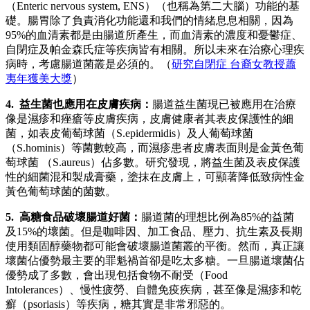
（Enteric nervous system, ENS）（也稱為第二大腦）功能的基
礎。腸胃除了負責消化功能還和我們的情緒息息相關，因為
95%的血清素都是由腸道所產生，而血清素的濃度和憂鬱症、
自閉症及帕金森氏症等疾病皆有相關。所以未來在治療心理疾
病時，考慮腸道菌叢是必須的。（
研究自閉症 台裔女教授蕭
夷年獲美大獎
）
4. 益生菌也應用在皮膚疾病：
腸道益生菌現已被應用在治療
像是濕疹和痤瘡等皮膚疾病，皮膚健康者其表皮保護性的細
菌，如表皮葡萄球菌（S.epidermidis）及人葡萄球菌
（S.hominis）等菌數較高，而濕疹患者皮膚表面則是金黃色葡
萄球菌 （S.aureus）佔多數。研究發現，將益生菌及表皮保護
性的細菌混和製成膏藥，塗抹在皮膚上，可顯著降低致病性金
黃色葡萄球菌的菌數。
5. 高糖食品破壞腸道好菌：
腸道菌的理想比例為85%的益菌
及15%的壞菌。但是咖啡因、加工食品、壓力、抗生素及長期
使用類固醇藥物都可能會破壞腸道菌叢的平衡。然而，真正讓
壞菌佔優勢最主要的罪魁禍首卻是吃太多糖。一旦腸道壞菌佔
優勢成了多數，會出現包括食物不耐受（Food
Intolerances）、慢性疲勞、自體免疫疾病，甚至像是濕疹和乾
癬（psoriasis）等疾病，糖其實是非常邪惡的。