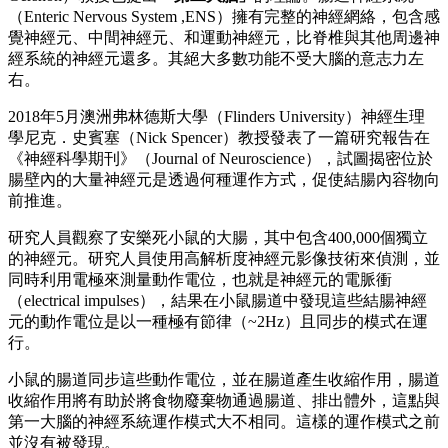
（Enteric Nervous System ,ENS）擁有完整的神經網絡，包含感
覺神經元、中間神經元、和運動神經元，比脊椎與其他周邊神
經系統的神經元還多。其絕大多數功能不受大腦的意志力左
右。
2018年5月澳洲弗林德斯大學（Flinders University）神經生理
學尼克．史賓塞（Nick Spencer）教授發表了一篇研究報告在
《神經科學期刊》（Journal of Neuroscience），試圖揭密位於
腸壁內的大量神經元是透過何種運作方式，促使結腸內容物向
前推進。
研究人員觀察了安樂死小鼠的大腸，其中包含400,000個獨立
的神經元。研究人員使用高解析度神經元影像技術來偵測，並
同時利用電極來測量動作電位，也就是神經元的電脈衝
（electrical impulses），結果在小鼠腸道中發現這些結腸神經
元的動作電位是以一種極有節律（~2Hz）且同步的模式在運
行。
小鼠的腸道同步這些動作電位，並在腸道產生收縮作用，腸道
收縮作用將有助於將食物廢棄物通過腸道、排出體外，這點與
第一大腦的神經系統運作模式大不相同。這樣的運作模式之前
並沒有被發現。