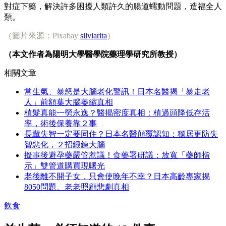
對症下藥，解決許多困擾人類許久的腸道蠕動問題，造福全人
類。
（圖片來源：Pixabay
silviarita
）
（本文作者為陽明大學醫學院藥理學研究所教授）
相關文章
常生氣、暴怒是大腦老化警訊！日本名醫揭「暴走老
人」前額葉大腦萎縮真相
植髮真能一勞永逸？醫揭密度真相：植過頭降低存活
率，術後保養靠２事
長輩失智一定要同住？日本名醫顛覆認知：獨居更防失
智惡化，２招鍛鍊大腦
擬事後避孕藥嚴管惹議！食藥署研議：放寬「藥師指
示」雙管道購買現曙光
老後離不開子女，只會使晚年不幸？日本高齡專家揭
8050問題、老老照顧悲劇真相
飲食