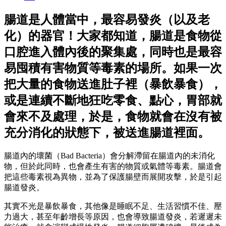
腸道是人體當中，最容易發炎（以及老
化）的器官！大家都知道，腸道是食物從
口腔進入體內後的聚集處，同時也是最容
易囤積有害物質等毒素的場所。如果一次
把大量的食物送進肚子裡（暴飲暴食），
或是連續不斷地狂吃零食、點心，胃部就
會來不及處理，於是，食物就會在沒有被
充分消化的狀態下，被送進腸道裡面。
腸道內的壞菌（Bad Bacteria）會分解滯留在腸道內的未消化
物，但於此同時，也會產生有害的物質或氣體等毒素。腸道會
把這些毒素視為異物，並為了保護腸壁而展開攻擊，於是引起
腸道發炎。
其實不光是暴飲暴食，其他像是睡眠不足、生活習慣不佳、壓
力過大，甚至年齡增長等原因，也會導致腸道發炎，若遲遲未