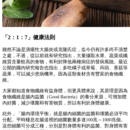
「2：1：7」健康法則
雖然不論是潰瘍性大腸炎或克隆氏症，迄今仍有許多尚不清楚
之處，不過，從以前就有研究指出，大量攝取水果、蔬菜或纖
維質含量較高的食物，有利於降低兩種病症的發病風險。最近
公開的國內研究報告也指出，多吃橘子或草莓、蒟蒻、香菇等
蔬果，可以減少患病機率。因為這類食材含有豐富的食物纖
維。
大家都知道食物纖維有益身體，但更具體來說，其原理是因為
食物纖維是腸內益菌（Good Bacteria）的養分來源，可增加體
內好菌，減少壞菌和有害物質，所以有利於身體健康。
此外，「腸內環境平衡」就是腸內細菌的益菌和壞菌必須平均
分配。平時棲息在腸道裡的細菌數量多達100兆～1000兆個。
這些細菌可分成三種，分別是對身體有利的益菌、對身體有害