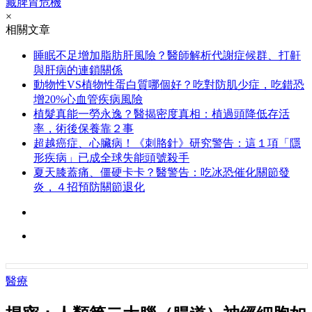
藏脾胃危機
×
相關文章
睡眠不足增加脂肪肝風險？醫師解析代謝症候群、打鼾
與肝病的連鎖關係
動物性VS植物性蛋白質哪個好？吃對防肌少症，吃錯恐
增20%心血管疾病風險
植髮真能一勞永逸？醫揭密度真相：植過頭降低存活
率，術後保養靠２事
超越癌症、心臟病！《刺胳針》研究警告：這１項「隱
形疾病」已成全球失能頭號殺手
夏天膝蓋痛、僵硬卡卡？醫警告：吃冰恐催化關節發
炎，４招預防關節退化
醫療