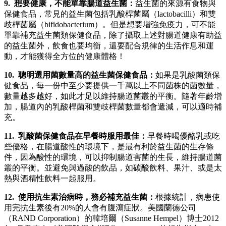
9. 想要健康，不能單靠腸道益生菌：
益生菌的來源有食物與
保健食品，常見的益生菌包括乳酸桿菌屬（lactobacilli）和雙
歧桿菌屬（bifidobacterium）。但是想要增強免疫力，可不能
單靠補充益生菌類保健食品，除了攝取上述對腸道健康有助益
的益生菌外，飲食也要均衡，還要配合規律的生活作息和運
動，才能獲得全方位的健康體格！
10. 聰明選用菌數量高的益生菌保健食品：
如果是乳酸菌類保
健食品，每一份中至少要提供一千萬以上不同菌株的菌數量，
數量越多越好，如此才足以維持腸道菌叢的平衡。隨著年齡增
加，腸道內的乳酸桿菌和雙歧桿菌數量都會遞減，可以適時補
充。
11. 乳酸菌保健食品在早餐時服用最佳：
早餐時喝優酪乳或吃
些優格，在腸道酸性的環境下，是最有利於益生菌的生存條
件，因為酸性的環境，可以抑制腸道害菌的生長，維持腸道菌
叢的平衡。並避免與過酸的飲品，如碳酸飲料、果汁、或是太
熱與酒精性飲料一起服用。
12. 使用抗生素治病時，務必補充益生菌：
根據統計，病患使
用完抗生素後有20%的人會有腹瀉症狀。美國蘭德公司
（RAND Corporation）的韓培爾（Susanne Hempel）博士2012