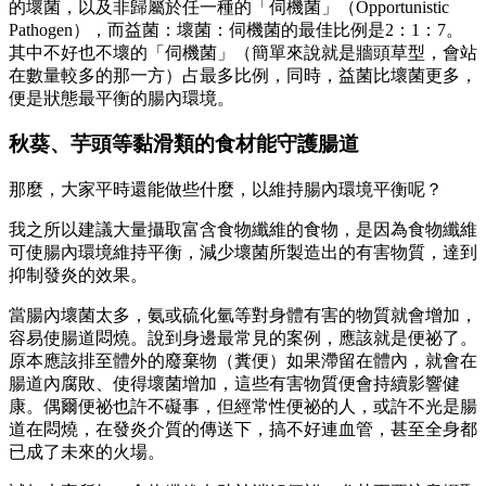
的壞菌，以及非歸屬於任一種的「伺機菌」（Opportunistic
Pathogen），而益菌：壞菌：伺機菌的最佳比例是2：1：7。
其中不好也不壞的「伺機菌」（簡單來說就是牆頭草型，會站
在數量較多的那一方）占最多比例，同時，益菌比壞菌更多，
便是狀態最平衡的腸內環境。
秋葵、芋頭等黏滑類的食材能守護腸道
那麼，大家平時還能做些什麼，以維持腸內環境平衡呢？
我之所以建議大量攝取富含食物纖維的食物，是因為食物纖維
可使腸內環境維持平衡，減少壞菌所製造出的有害物質，達到
抑制發炎的效果。
當腸內壞菌太多，氨或硫化氫等對身體有害的物質就會增加，
容易使腸道悶燒。說到身邊最常見的案例，應該就是便祕了。
原本應該排至體外的廢棄物（糞便）如果滯留在體內，就會在
腸道內腐敗、使得壞菌增加，這些有害物質便會持續影響健
康。偶爾便祕也許不礙事，但經常性便祕的人，或許不光是腸
道在悶燒，在發炎介質的傳送下，搞不好連血管，甚至全身都
已成了未來的火場。