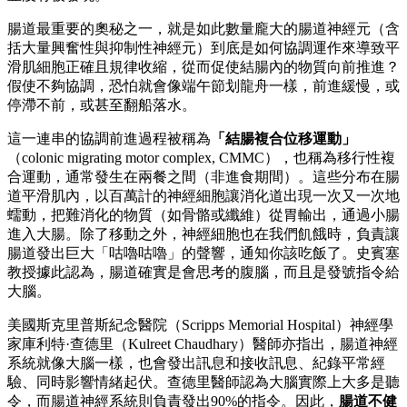
腸道最重要的奧秘之一，就是如此數量龐大的腸道神經元（含
括大量興奮性與抑制性神經元）到底是如何協調運作來導致平
滑肌細胞正確且規律收縮，從而促使結腸內的物質向前推進？
假使不夠協調，恐怕就會像端午節划龍舟一樣，前進緩慢，或
停滯不前，或甚至翻船落水。
這一連串的協調前進過程被稱為
「結腸複合位移運動」
（colonic migrating motor complex, CMMC），也稱為移行性複
合運動，通常發生在兩餐之間（非進食期間）。這些分布在腸
道平滑肌內，以百萬計的神經細胞讓消化道出現一次又一次地
蠕動，把難消化的物質（如骨骼或纖維）從胃輸出，通過小腸
進入大腸。除了移動之外，神經細胞也在我們飢餓時，負責讓
腸道發出巨大「咕嚕咕嚕」的聲響，通知你該吃飯了。史賓塞
教授據此認為，腸道確實是會思考的腹腦，而且是發號指令給
大腦。
美國斯克里普斯紀念醫院（Scripps Memorial Hospital）神經學
家庫利特·查德里（Kulreet Chaudhary）醫師亦指出，腸道神經
系統就像大腦一樣，也會發出訊息和接收訊息、紀錄平常經
驗、同時影響情緒起伏。查德里醫師認為大腦實際上大多是聽
令，而腸道神經系統則負責發出90%的指令。因此，
腸道不健