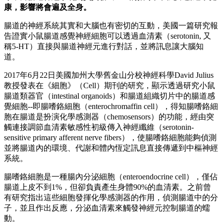
康，影響將會遍及全身。
腸道的神經系統其實和大腦也有密切的互動，美國一篇研究報
告證實小鼠腸道感覺神經細胞可以透過血清素（serotonin, 又
稱5-HT）直接與腸道神經元進行對話，並將訊息讓大腦知
道。
2017年6月22日美國加州大學舊金山分校神經科學David Julius
教授發表在《細胞》（Cell）期刊的研究，顯示透過研究小鼠
腸道類器官（intestinal organoids）和腸道組織切片中的腸道感
覺細胞--即腸嗜鉻細胞（enterochromaffin cell），得知腸嗜鉻細
胞在腸道是扮演化學感測器（chemosensors）的功能，經由突
觸連接調節血清素敏感性初級傳入神經纖維（serotonin-
sensitive primary afferent nerve fibers），使腸嗜鉻細胞能夠偵測
並將腸道內的環境、代謝和體內恆定訊息直接傳遞到中樞神經
系統。
腸嗜鉻細胞是一種腸內分泌細胞（enteroendocrine cell），僅佔
腸道上皮不到1%，但卻負責產生身體90%的血清素。之前曾
有研究指出這些細胞發揮化學感測器的作用，偵測腸道中的分
子，並且作出反應，分泌血清素來觸發神經元控制腸道的蠕
動。