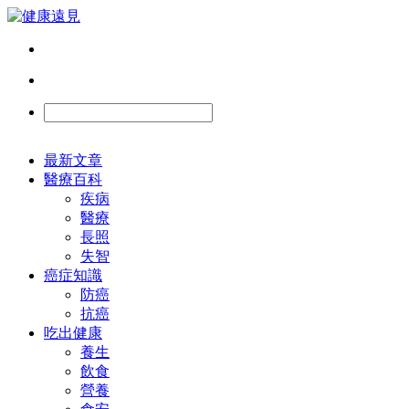
最新文章
醫療百科
疾病
醫療
長照
失智
癌症知識
防癌
抗癌
吃出健康
養生
飲食
營養