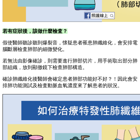
若有症狀後，該做什麼檢査？
假使醫師聽診聽到爆裂音，懐疑患者罹患肺纖維化，會安排電
腦斷層檢査肺部的細微變化。
若無法由影像確診，則需要進行肺部切片，用手術取出部分肺
部組織，放到顯徼鏡下檢查肺部構造。
確診肺纖維化後醫師會確定患者肺部功能好不好？！因此會安
排肺功能測試及檢査動脈血氧濃度來了解患者的狀況。