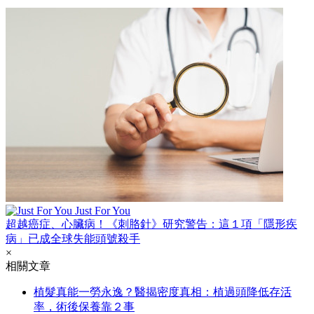
Just For You
超越癌症、心臟病！《刺胳針》研究警告：這１項「隱形疾
病」已成全球失能頭號殺手
×
相關文章
植髮真能一勞永逸？醫揭密度真相：植過頭降低存活
率，術後保養靠２事