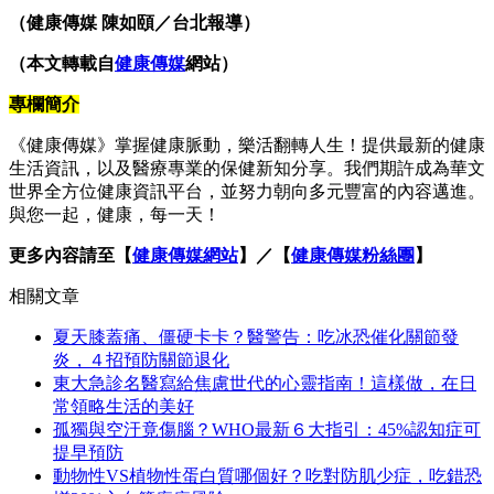
（健康傳媒 陳如頤／台北報導）
（本文轉載自
健康傳媒
網站）
專欄簡介
《健康傳媒》掌握健康脈動，樂活翻轉人生！提供最新的健康
生活資訊，以及醫療專業的保健新知分享。我們期許成為華文
世界全方位健康資訊平台，並努力朝向多元豐富的內容邁進。
與您一起，健康，每一天！
更多內容請至【
健康傳媒網站
】／【
健康傳媒粉絲團
】
相關文章
夏天膝蓋痛、僵硬卡卡？醫警告：吃冰恐催化關節發
炎，４招預防關節退化
東大急診名醫寫給焦慮世代的心靈指南！這樣做，在日
常領略生活的美好
孤獨與空汙竟傷腦？WHO最新６大指引：45%認知症可
提早預防
動物性VS植物性蛋白質哪個好？吃對防肌少症，吃錯恐