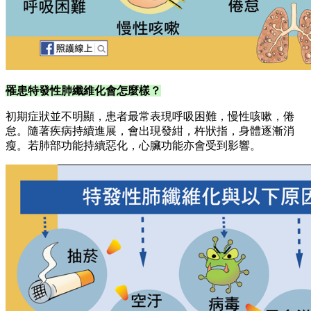
罹患特發性肺纖維化會怎麼樣？
初期症狀並不明顯，患者最常表現呼吸困難，慢性咳嗽，倦
怠。隨著疾病持續進展，會出現發紺，杵狀指，身體逐漸消
瘦。若肺部功能持續惡化，心臟功能亦會受到影響。