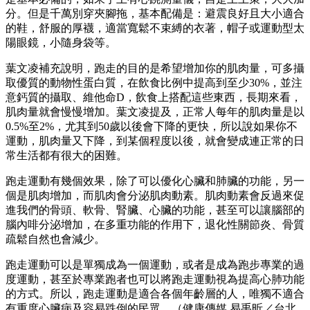
分。但是千萬別穿夾腳拖，基本配備是：避震良好且大小適合
的鞋，舒服的厚襪，適當寬鬆不束縛的衣著，帽子或運動型太
陽眼鏡，小隨身袋等。
葉文凌補充說明，跑走的目的是希望增加你的肌肉量，可多攝
取優質的動物性蛋白質，在飲食比例中提高到至少30%，並注
意鈣質的攝取、維他命D，飲食上搭配這些東西，長期來看，
肌肉量就會慢慢增加。葉文凌提及，正常人每年的肌肉量是以
0.5%至2%，尤其到50歲以後會下降的更快，所以說如果你不
運動，肌肉量又下降，到某個程度以後，就會變成連正常的日
常生活都有很大的困難。
跑走運動有幾個效果，除了可以優化心臟和肺臟的功能，另一
個是肌肉增加，而肌肉會分泌肌肉動素。肌肉動素會反過來促
進我們的骨頭、軟骨、腎臟、心臟的功能，甚至可以讓腦部的
腦內啡分泌增加，在多重功能的作用下，退化性關節炎、骨質
疏鬆自然也會減少。
跑走運動可以是單獨成為一個運動，或者是成為跑步專業的過
度運動，甚至於專業跑者也可以將跑走運動視為提高心肺功能
的方式。所以，跑走運動是適合各個年齡層的人，唯獨不適合
有重度心臟病及容易跌倒的民眾。（健康傳媒 易禹昕／台北