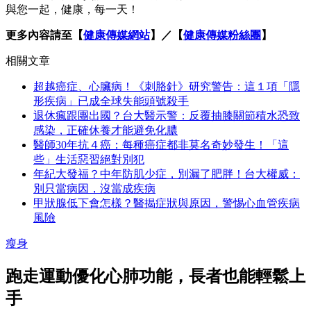
與您一起，健康，每一天！
更多內容請至【
健康傳媒網站
】／【
健康傳媒粉絲團
】
相關文章
超越癌症、心臟病！《刺胳針》研究警告：這１項「隱
形疾病」已成全球失能頭號殺手
退休瘋跟團出國？台大醫示警：反覆抽膝關節積水恐致
感染，正確休養才能避免化膿
醫師30年抗４癌：每種癌症都非莫名奇妙發生！「這
些」生活惡習絕對別犯
年紀大發福？中年防肌少症，別漏了肥胖！台大權威：
別只當病因，沒當成疾病
甲狀腺低下會怎樣？醫揭症狀與原因，警惕心血管疾病
風險
瘦身
跑走運動優化心肺功能，長者也能輕鬆上
手