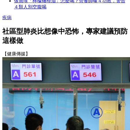
張員瑛「檸檬橄欖油」怎麼喝？營養師曝４功效，警告
４類人別空腹喝
疾病
社區型肺炎比想像中恐怖，專家建議預防
這樣做
【健康傳媒】