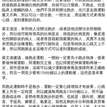
經過跑跟走兩個比例的調整，你就可以只慢跑、不跑走。但是
臨床上接觸的病人，他們不見得有辦法跑步，光只是走路運動
量又不夠，所以可以一部分跑、一部分走，用這種方式來增加
心跳，達到運動的目的。
葉文凌說，有些病人沒辦法跑步，或者說他沒辦法全部都跑
步，所以他可能有很高的比例是走，很低的比例是跑，像是退
化性關節炎的病人，或者骨質疏鬆很嚴重的病人，其實不太能
承受跑步這種運動。他們只能快走，但是單純快走心跳又上不
來，所以用跑跑走走這種方式可以達到運動的成效。
葉文凌建議，做跑走運動，一開始一定要先小跑步熱身，接著
要做伸展運動，而運動完之後，也記得要把伸展運動再做一
次，當作是收操，這樣可以減少運動後痠痛及接踵而來之纖維
化，而且一周至少要有150分鐘以上的運動量，這些是基本要
求。
而跑走運動時不是散步，運動一定要心跳增加才有效果，心跳
要上升至一定程度，所以建議每周跑走150分鐘以上。而不論
是跑或走時，姿勢依舊是跑步的姿勢。也就是：眼向前、腰挺
直、手提高、腳要正、氣要足。當然足夠的水分和熱量及營養
是基本必備的，如果手上有心跳測量儀，自是上上策，大大加