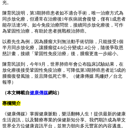
光。
陳育民說明，第3期肺癌患者如不適合手術，唯一治療方式為
同步放化療，但通常在治療後1年疾病就會復發，僅有1成患者
能存活達5年。如今免疫治療問世，接續同步放化療後，可作
為鞏固性治療，有助於患者挑戰根治肺癌。
以蔡先生為例，因為腫瘤大到無法動手術切除，只能接受1個
半月同步放化療，讓腫瘤從4.6公分變成2.4公分，隨後爭取恩
慈計畫，接續「鞏固性免疫治療」後，腫瘤更進一步縮小。
陳育民談到，今年9月，世界肺癌年會公布臨床試驗結果，在
放化療後接受鞏固性免疫治療，可降低第3期肺癌患者近5成的
腫瘤復發風險，並且降低死亡率。（健康傳媒 馬姍妤／台北
報導）
（本文轉載自
健康傳媒
網站）
專欄簡介
《健康傳媒》掌握健康脈動，樂活翻轉人生！提供最新的健康
生活資訊，以及醫療專業的保健新知分享。我們期許成為華文
世界全方位健康資訊平台，並努力朝向多元豐富的內容邁進。