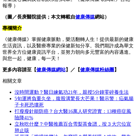
報導 ）
（圖／長庚醫院提供；本文轉載自
健康傳媒
網站）
專欄簡介
《健康傳媒》掌握健康脈動，樂活翻轉人生！提供最新的健康
生活資訊，以及醫療專業的保健新知分享。我們期許成為華文
世界全方位健康資訊平台，並努力朝向多元豐富的內容邁進。
與您一起，健康，每一天！
更多內容請至【
健康傳媒網站
】／【
健康傳媒粉絲團
】
相關文章
沒時間運動？醫日練氣功21年，親授5分鐘零碎養生法
5旬運將負重久坐，腹股溝驚長大芒果！醫示警：疝氣腸
子卡死恐壞死
打瘦瘦針能防癌？台大醫16萬人研究證實：13種癌症風
險降41%
立秋吃什麼？中醫推薦百合雪梨茶食譜，按３大穴位宣
肺止咳