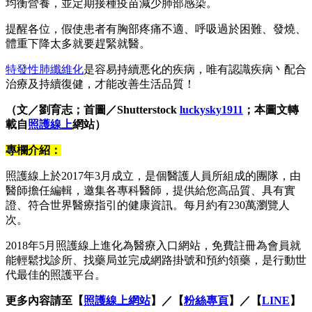
均衡營養，並定期接種疫苗減少肺部感染。
提醒各位，假使患者有胸部疼痛不適、呼吸過於困難、發燒、
體重下降太多就要趕緊就醫。
特發性肺纖維化
是容易持續悪化的疾病，唯有認識疾病丶配合
治療及持續復健，才能改善生活品質！
（文／劉育志；首圖／​Shutterstock
luckysky1911
；本圖文轉
載自
照護線上
網站）
專欄介紹：
照護線上於2017年3月成立，是個醫護人員所組成的團隊，由
醫師擔任編輯，邀集各專科醫師，提供給您高品質、具有實
證、符合世界醫療指引的健康資訊。每月約有230萬瀏覽人
次。
2018年5月照護線上進化為醫療入口網站，免費註冊為會員就
能輕鬆找診所、找藥局並完成網路掛號和預約領藥，是行動世
代最佳的照護平台。
更多內容請至【
照護線上網站
】／【
粉絲專頁
】／【
LINE
】