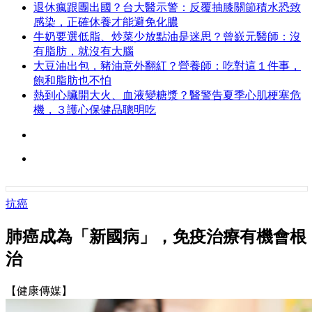
退休瘋跟團出國？台大醫示警：反覆抽膝關節積水恐致
感染，正確休養才能避免化膿
牛奶要選低脂、炒菜少放點油是迷思？曾嶔元醫師：沒
有脂肪，就沒有大腦
大豆油出包，豬油意外翻紅？營養師：吃對這１件事，
飽和脂肪也不怕
熱到心臟開大火、血液變糖漿？醫警告夏季心肌梗塞危
機，３護心保健品聰明吃
抗癌
肺癌成為「新國病」，免疫治療有機會根
治
【健康傳媒】