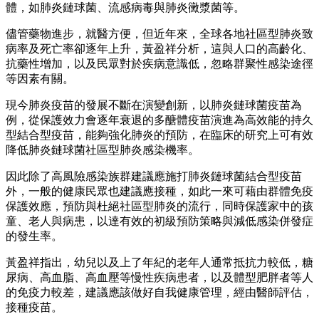
體，如肺炎鏈球菌、流感病毒與肺炎黴漿菌等。
儘管藥物進步，就醫方便，但近年來，全球各地社區型肺炎致
病率及死亡率卻逐年上升，黃盈祥分析，這與人口的高齡化、
抗藥性增加，以及民眾對於疾病意識低，忽略群聚性感染途徑
等因素有關。
現今肺炎疫苗的發展不斷在演變創新，以肺炎鏈球菌疫苗為
例，從保護效力會逐年衰退的多醣體疫苗演進為高效能的持久
型結合型疫苗，能夠強化肺炎的預防，在臨床的研究上可有效
降低肺炎鏈球菌社區型肺炎感染機率。
因此除了高風險感染族群建議應施打肺炎鏈球菌結合型疫苗
外，一般的健康民眾也建議應接種，如此一來可藉由群體免疫
保護效應，預防與杜絕社區型肺炎的流行，同時保護家中的孩
童、老人與病患，以達有效的初級預防策略與減低感染併發症
的發生率。
黃盈祥指出，幼兒以及上了年紀的老年人通常抵抗力較低，糖
尿病、高血脂、高血壓等慢性疾病患者，以及體型肥胖者等人
的免疫力較差，建議應該做好自我健康管理，經由醫師評估，
接種疫苗。