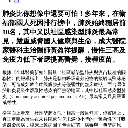
A+
肺炎比你想像中還要可怕！多年來，在衛
福部國人死因排行榜中，肺炎始終穩居前
10名，其中又以社區感染型肺炎最為常
見，嚴重威脅國人健康與生命，成大醫院
家醫科主治醫師黃盈祥提醒，慢性三高及
免疫力低下者應提高警覺，接種疫苗。
根據《全球醫藥新知》關於〈社區感染型肺炎與疫苗接種的關
聯性〉的報導指出，肺炎是藉由呼吸道分泌物的接觸或飛沫感
染，可造成如敗血症與腦膜炎等侵襲性的臨床症狀，而台灣位
於肺炎易發生群聚性感染的亞熱帶地區，其中以社區感染型肺
炎（Community-acquired pneumonia，CAP）最為常見且具嚴重
威脅性。
從字面上看來，社區型肺炎似乎相當一般且無害，但實際上，
真正定義為發生在未住院或住院未滿48小時的一種急性下呼吸
道感染疾病，臨床上致病因子包含細菌、病毒與非典型病原