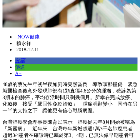
NOW健康
賴永祥
2018-12-11
分享
傳送
A+
48歲的蔡先生年初半夜如廁時突然昏倒，導致頭部撞傷，緊急
就醫檢查後意外發現肺部有1顆直徑4.6公分的腫瘤，確診為第
3期末的肺癌，平均存活時間只剩幾個月。所幸在完成放療、
化療後，接受「鞏固性免疫治療」，腫瘤明顯變小，同時在另
一半的支持之下，讓他更有信心戰勝病魔。
台灣肺癌學會理事長陳育民表示，肺癌從去年8月開始被稱為
「新國病」，近年來，台灣每年新增超過1萬3千名肺癌患者，
超過3/4患者在確診時已屬於第3、4期，已無法像早期患者可