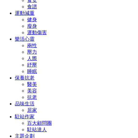
食安
食譜
運動減重
健身
瘦身
運動傷害
樂活心靈
兩性
壓力
人際
紓壓
睡眠
保養抗老
醫美
美容
抗老
品味生活
居家
駐站作家
百大顧問團
駐站達人
主題企劃