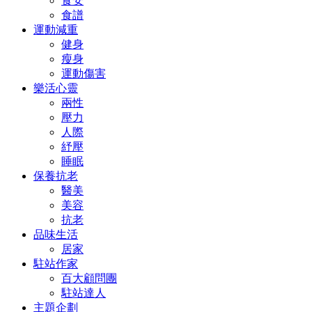
食安
食譜
運動減重
健身
瘦身
運動傷害
樂活心靈
兩性
壓力
人際
紓壓
睡眠
保養抗老
醫美
美容
抗老
品味生活
居家
駐站作家
百大顧問團
駐站達人
主題企劃