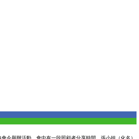
智症協會今舉辦活動，會中有一段照顧者分享時間，張小姐（化名）