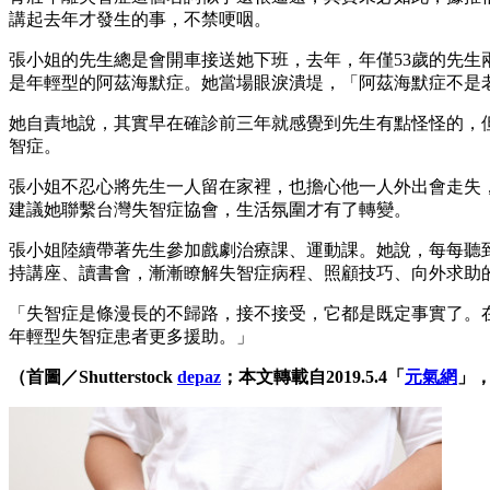
講起去年才發生的事，不禁哽咽。
張小姐的先生總是會開車接送她下班，去年，年僅53歲的先
是年輕型的阿茲海默症。她當場眼淚潰堤，「阿茲海默症不是
她自責地說，其實早在確診前三年就感覺到先生有點怪怪的，
智症。
張小姐不忍心將先生一人留在家裡，也擔心他一人外出會走失
建議她聯繫台灣失智症協會，生活氛圍才有了轉變。
張小姐陸續帶著先生參加戲劇治療課、運動課。她說，每每聽
持講座、讀書會，漸漸瞭解失智症病程、照顧技巧、向外求助
「失智症是條漫長的不歸路，接不接受，它都是既定事實了。
年輕型失智症患者更多援助。」
（首圖／Shutterstock
depaz
；本文轉載自2019.5.4「
元氣網
」