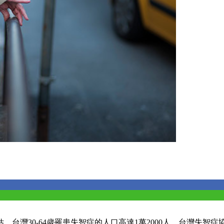
台灣30-64歲罹患失智症的人口高達1萬2000人。台灣失