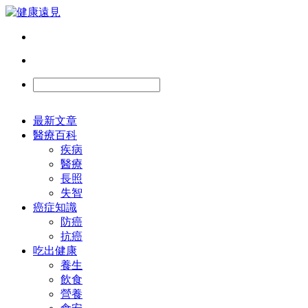
最新文章
醫療百科
疾病
醫療
長照
失智
癌症知識
防癌
抗癌
吃出健康
養生
飲食
營養