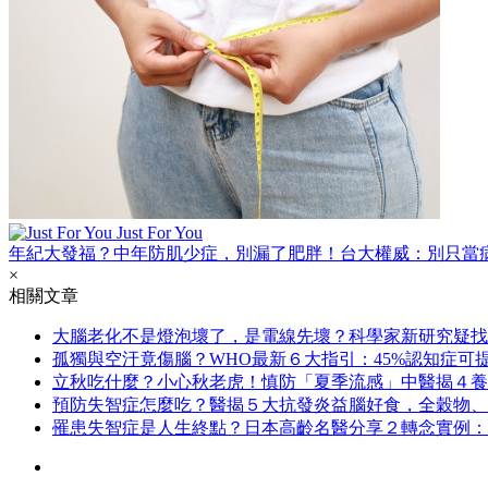
Just For You
年紀大發福？中年防肌少症，別漏了肥胖！台大權威：別只當
×
相關文章
大腦老化不是燈泡壞了，是電線先壞？科學家新研究疑找
孤獨與空汙竟傷腦？WHO最新６大指引：45%認知症可
立秋吃什麼？小心秋老虎！慎防「夏季流感」中醫揭４養
預防失智症怎麼吃？醫揭５大抗發炎益腦好食，全穀物、
罹患失智症是人生終點？日本高齡名醫分享２轉念實例：