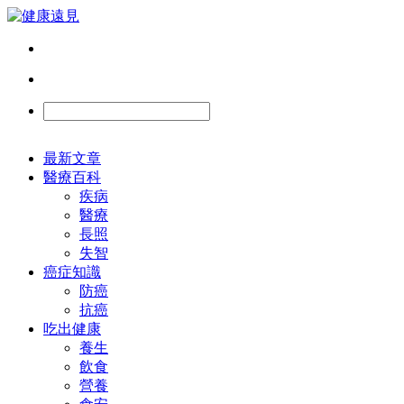
最新文章
醫療百科
疾病
醫療
長照
失智
癌症知識
防癌
抗癌
吃出健康
養生
飲食
營養