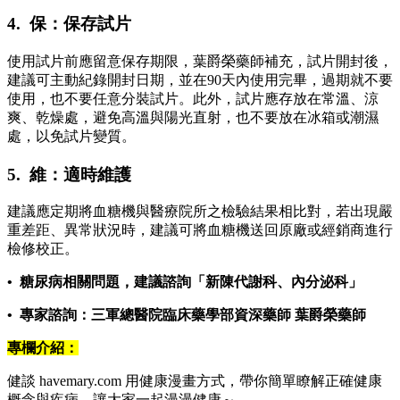
4. 保：保存試片
使用試片前應留意保存期限，葉爵榮藥師補充，試片開封後，
建議可主動紀錄開封日期，並在90天內使用完畢，過期就不要
使用，也不要任意分裝試片。此外，試片應存放在常溫、涼
爽、乾燥處，避免高溫與陽光直射，也不要放在冰箱或潮濕
處，以免試片變質。
5. 維：適時維護
建議應定期將血糖機與醫療院所之檢驗結果相比對，若出現嚴
重差距、異常狀況時，建議可將血糖機送回原廠或經銷商進行
檢修校正。
• 糖尿病相關問題，建議諮詢「新陳代謝科、內分泌科」
• 專家諮詢：三軍總醫院臨床藥學部資深藥師 葉爵榮藥師
專欄介紹：
健談 havemary.com 用健康漫畫方式，帶你簡單瞭解正確健康
概念與疾病，讓大家一起漫漫健康～