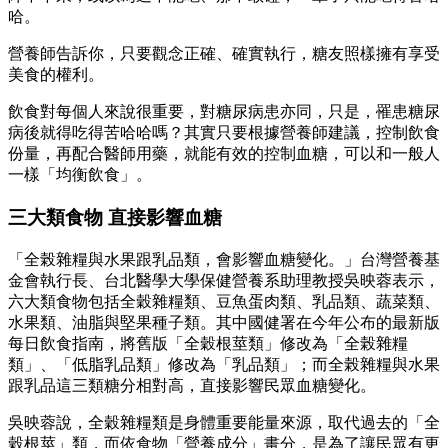
哈。
營養師告訴你，只要觀念正確、確實執行，糖友照樣擁有享受
美食的權利。
飲食對每個人來說很重要，對糖尿病患亦同，只是，罹患糖尿
病後就得吃得苦哈哈嗎？其實只要根據營養師建議，控制飲食
份量，再配合醫師用藥，就能有效的控制血糖，可以和一般人
一樣「均衡飲食」。
三大類食物 直接影響血糖
「全榖雜糧與水果跟乳品類，會影響血糖變化。」台灣營養基
金會執行長、台北醫學大學保健營養系助理教授吳映蓉表示，
六大類食物包括全穀雜糧類、豆魚蛋肉類、乳品類、蔬菜類、
水果類、油脂與堅果種子類。其中國健署在今年公布的最新版
每日飲食指南，將舊版「全穀根莖類」修改為「全榖雜糧
類」、「低脂乳品類」修改為「乳品類」；而全榖雜糧與水果
跟乳品這三類糖分相對高，直接影響民眾血糖變化。
吳映蓉說，全穀雜糧類是身體重要能量來源，取代過去的「全
穀根莖」類，而依食物「營養成分」畫分，是為了讓民眾有更