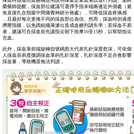
採血時應遵照血糖機使用說明採集足量血液以進行判讀。葉爵
榮藥師提醒，採血部位建議可選擇手指末端兩邊近外側處（避
免直接扎在指腹中間痛覺神經分佈處），可降低採血疼痛感
，且最好每次更換不同的採血部位為佳。然而，採血時勿過度
擠壓指腹，以免因組織液滲出造成血糖判讀失準；若採血不易
者，建議可在採血前先讓指尖朝下按摩10至15秒，以幫助指尖
充血。
此外，採血筆前端旋轉扭號碼愈大代表扎針深度愈深，可依個
人採血容易度微調採血筆的扎針深度，扎針深度不足亦會影響
採血量，導致機器無法判讀 。