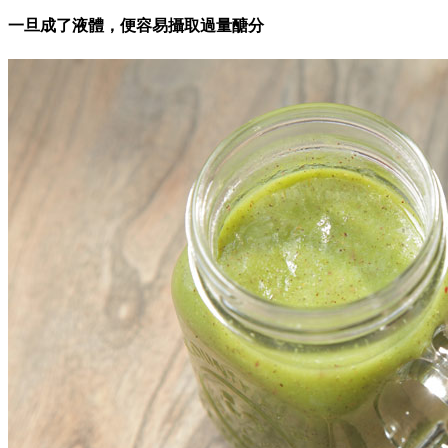
一旦成了液體，便容易攝取過量醣分