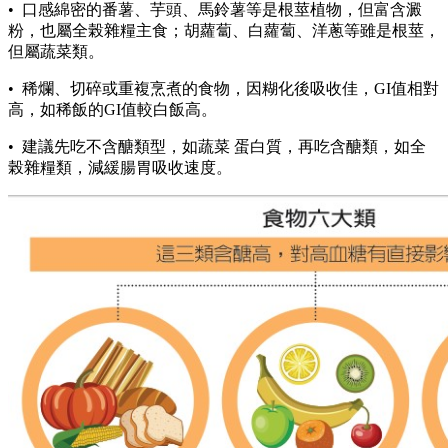
• 口感綿密的番薯、芋頭、馬鈴薯等是根莖植物，但富含澱
粉，也屬全榖雜糧主食；胡蘿蔔、白蘿蔔、洋蔥等雖是根莖，
但屬蔬菜類。
• 稀爛、切碎或重複烹煮的食物，因糊化後吸收佳，GI值相對
高，如稀飯的GI值較白飯高。
• 建議先吃不含醣類型，如蔬菜 蛋白質，再吃含醣類，如全
榖雜糧類，減緩腸胃吸收速度。