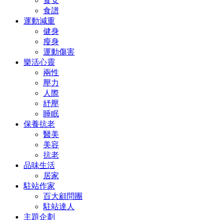
食安
食譜
運動減重
健身
瘦身
運動傷害
樂活心靈
兩性
壓力
人際
紓壓
睡眠
保養抗老
醫美
美容
抗老
品味生活
居家
駐站作家
百大顧問團
駐站達人
主題企劃