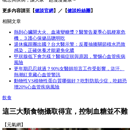
更多內容請至【
健談官網
】／【
健談粉絲團
】
相關文章
熱到心臟開大火、血液變糖漿？醫警告夏季心肌梗塞危
機，３護心保健品聰明吃
退休瘋跟團出國？台大醫示警：反覆抽膝關節積水恐致
感染，正確休養才能避免化膿
甲狀腺低下會怎樣？醫揭症狀與原因，警惕心血管疾病
風險
更年期忍忍就過？90%女醫師坦言工作受影響，盜汗、
熱潮紅竟藏心血管警訊
動物性VS植物性蛋白質哪個好？吃對防肌少症，吃錯恐
增20%心血管疾病風險
飲食
這三大類食物攝取得宜，控制血糖並不難
【元氣網】