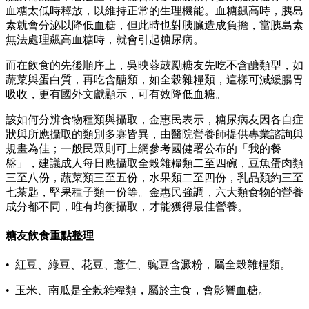
血糖太低時釋放，以維持正常的生理機能。血糖飆高時，胰島
素就會分泌以降低血糖，但此時也對胰臟造成負擔，當胰島素
無法處理飆高血糖時，就會引起糖尿病。
而在飲食的先後順序上，吳映蓉鼓勵糖友先吃不含醣類型，如
蔬菜與蛋白質，再吃含醣類，如全榖雜糧類，這樣可減緩腸胃
吸收，更有國外文獻顯示，可有效降低血糖。
該如何分辨食物種類與攝取，金惠民表示，糖尿病友因各自症
狀與所應攝取的類別多寡皆異，由醫院營養師提供專業諮詢與
規畫為佳；一般民眾則可上網參考國健署公布的「我的餐
盤」，建議成人每日應攝取全榖雜糧類二至四碗，豆魚蛋肉類
三至八份，蔬菜類三至五份，水果類二至四份，乳品類約三至
七茶匙，堅果種子類一份等。金惠民強調，六大類食物的營養
成分都不同，唯有均衡攝取，才能獲得最佳營養。
糖友飲食重點整理
• 紅豆、綠豆、花豆、薏仁、豌豆含澱粉，屬全榖雜糧類。
• 玉米、南瓜是全榖雜糧類，屬於主食，會影響血糖。