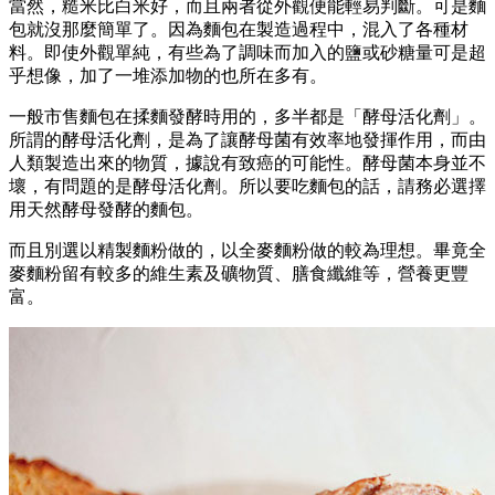
當然，糙米比白米好，而且兩者從外觀便能輕易判斷。可是麵
包就沒那麼簡單了。因為麵包在製造過程中，混入了各種材
料。即使外觀單純，有些為了調味而加入的鹽或砂糖量可是超
乎想像，加了一堆添加物的也所在多有。
一般市售麵包在揉麵發酵時用的，多半都是「酵母活化劑」。
所謂的酵母活化劑，是為了讓酵母菌有效率地發揮作用，而由
人類製造出來的物質，據說有致癌的可能性。酵母菌本身並不
壞，有問題的是酵母活化劑。所以要吃麵包的話，請務必選擇
用天然酵母發酵的麵包。
而且別選以精製麵粉做的，以全麥麵粉做的較為理想。畢竟全
麥麵粉留有較多的維生素及礦物質、膳食纖維等，營養更豐
富。