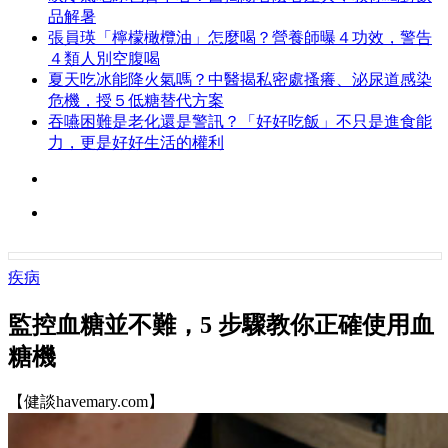
品解暑
張員瑛「檸檬橄欖油」怎麼喝？營養師曝４功效，警告
４類人別空腹喝
夏天吃冰能降火氣嗎？中醫揭私密處搔癢、泌尿道感染
危機，授５低糖替代方案
吞嚥困難是老化還是警訊？「好好吃飯」不只是進食能
力，更是好好生活的權利
疾病
監控血糖並不難，5 步驟教你正確使用血
糖機
【健談havemary.com】