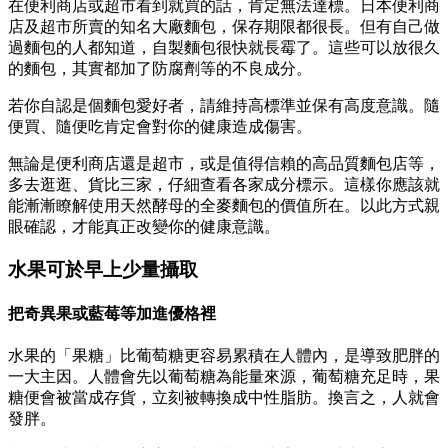
在便利商店或超市看到就買的話，肯定無法達標。日本便利商
店及超市所賣的知名大廠麵包，保存期限都很長。但有自己做
過麵包的人都知道，自製麵包很快就長霉了。這些可以放很久
的麵包，其實都加了防腐劑等的不良成分。
若你自認是個麵包愛好者，請維持高標準並保有高度意識。隨
便買、隨便吃肯定會對你的健康造成傷害。
無論是便利商店還是超市，或是值得信賴的高品質麵包店等，
多去逛逛、貨比三家，仔細查看各家成分標示。這樣你應該就
能漸漸瞭解使用天然酵母的全麥麵包的價值所在。以此方式親
眼確認，才能真正改變你的健康意識。
水果可於早上少量攝取
把奇異果或藍莓等加進優格裡
水果的「果糖」比葡萄糖更容易累積在人體內，是導致肥胖的
一大主因。人體會先以葡萄糖為能量來源，葡萄糖充足時，果
糖便會被當成存貨，立刻被轉換成中性脂肪。換言之，人就會
發胖。