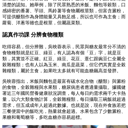
清楚的認知。她舉例，除了民眾熟悉的米飯、麵包等穀類，口
感綿密的番薯、芋頭、馬鈴薯等食物屬根莖類，但富含澱粉，
可提供醣類作為身體能量又具飽足感，所以也可作為主食；而
蘿蔔、洋蔥等雖也是根莖，但屬蔬菜類。
認真作功課 分辨食物種類
吃得容易，但分辨難，吳映蓉表示，民眾與糖友最常分不清的
食物種類就是紅豆、綠豆，有人認為有個「豆」字，就是豆
類，其實並不正確。紅豆、綠豆、花豆、薏仁跟豌豆仁全屬全
榖雜糧類；也有人以為玉米、南瓜是蔬菜，但它們其實是全榖
雜糧類，屬於主食，如果吃太多就有可能血糖飆高並發胖。
吳映蓉指出，米飯與麵包是最富有碳水化合物（醣類）與澱粉
的食物，全榖雜糧與水果類，糖尿病患者應適量攝取。據國健
署近三年國民營養健康狀況調查，每人每日約需求兩千大卡熱
量，以六大類食物計算，全穀雜糧類，每日攝取三碗飯就超過
需求，但五成成年人超過此數據。也就是說，現在外食族若把
三餐便當中的飯吃光，熱量就會超過。水果包含了少數澱粉、
果糖和葡萄糖等，多吃血糖亦容易超標。