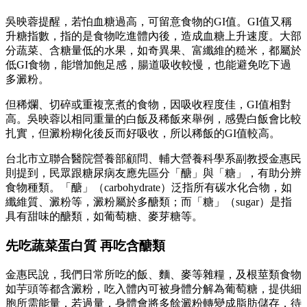
吳映蓉提醒，若怕血糖過高，可留意食物的GI值。GI值又稱
升糖指數，指的是食物吃進體內後，造成血糖上升速度。大部
分蔬菜、含糖量低的水果，如奇異果、富纖維的糙米，都屬於
低GI食物，能增加飽足感，腸道吸收較慢，也能避免吃下過
多澱粉。
但稀爛、切碎或重複烹煮的食物，因吸收程度佳，GI值相對
高。吳映蓉以相同重量的白飯及稀飯來舉例，感覺白飯會比較
扎實，但澱粉糊化後反而好吸收，所以稀飯的GI值較高。
台北市立聯合醫院營養部顧問、輔大營養科學系副教授金惠民
則提到，民眾跟糖尿病友應先區分「醣」與「糖」，有助分辨
食物種類。「醣」（carbohydrate）泛指所有碳水化合物，如
纖維質、澱粉等，澱粉屬於多醣類；而「糖」（sugar）是指
具有甜味的醣類，如葡萄糖、麥芽糖等。
先吃蔬菜蛋白質 再吃含醣類
金惠民說，我們日常所吃的飯、麵、麥等雜糧，及根莖類食物
如芋頭等都含澱粉，吃入體內可被身體分解為葡萄糖，提供細
胞所需能量，若過量，身體會將多餘澱粉轉變成脂肪儲存，待