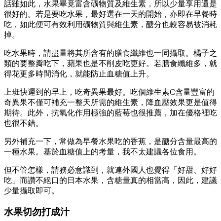
話雖如此，水果畢竟富含礦物質及維生素，所以少量享用還是
很好的。若是要吃水果，最好選在一天的開始，亦即在早餐時
吃，如此便可有效利用礦物質與維生素，醣分也較容易被消耗
掉。
吃水果時，請盡量將其所含有的膳食纖維也一同攝取。橘子之
類的要整瓣吃下，蘋果也是不削皮吃更好。若膳食纖維多，就
得花更多時間消化，就能防止血糖值上升。
上班快遲到的早上，吃奇異果最好。吃個維生素C含量豐富的
奇異果不僅可補充一整天所需的維生素，降血壓效果更是值得
期待。此外，抗氧化作用極強的藍莓也很推薦，加在優格裡吃
也很不錯。
另外補充一下，常做為早餐水果吃的香蕉，是醣分含量最高的
一種水果。基於血糖值上的考量，我不太建議各位食用。
但不管怎樣，請務必意識到，就連外國人也覺得「好甜、好好
吃」而讚不絕口的日本水果，含糖量真的相當高，因此，建議
少量攝取即可。
水果切勿打成汁