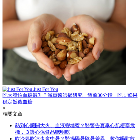
Just For You
吃大餐怕血糖飆升？減重醫師揭研究：飯前30分鐘，吃１堅果
穩定飯後血糖
×
相關文章
熱到心臟開大火、血液變糖漿？醫警告夏季心肌梗塞危
機，３護心保健品聰明吃
吹冷氣吃冰也會中暑？醫揭陽暑陰暑差異，教你喝對飲