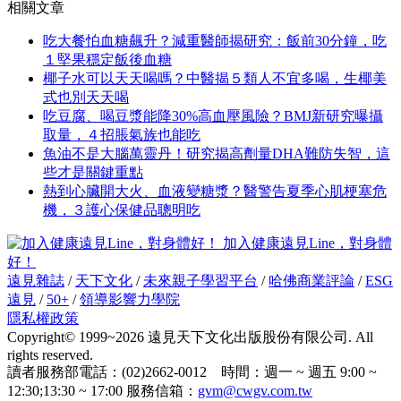
相關文章
吃大餐怕血糖飆升？減重醫師揭研究：飯前30分鐘，吃
１堅果穩定飯後血糖
椰子水可以天天喝嗎？中醫揭５類人不宜多喝，生椰美
式也別天天喝
吃豆腐、喝豆漿能降30%高血壓風險？BMJ新研究曝攝
取量，４招脹氣族也能吃
魚油不是大腦萬靈丹！研究揭高劑量DHA難防失智，這
些才是關鍵重點
熱到心臟開大火、血液變糖漿？醫警告夏季心肌梗塞危
機，３護心保健品聰明吃
加入健康遠見Line，對身體
好！
遠見雜誌
/
天下文化
/
未來親子學習平台
/
哈佛商業評論
/
ESG
遠見
/
50+
/
領導影響力學院
隱私權政策
Copyright© 1999~2026 遠見天下文化出版股份有限公司. All
rights reserved.
讀者服務部電話：(02)2662-0012 時間：週一 ~ 週五 9:00 ~
12:30;13:30 ~ 17:00 服務信箱：
gvm@cwgv.com.tw