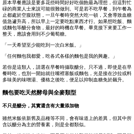
原本早餐應該是要多花些時間好好吃個飽最為理想，但這對忙
碌的商業人士來說可能很難做到。可是若不吃早餐，到午餐為
止都處於空腹狀態，一旦午餐時突然大吃一頓，又會導致血糖
值急遽升高，所以早上一定要吃點東西才行。如果想吃飯、麵
或麵包等醣分食物，最好的時機在早餐。畢竟接下來要工作一
整天，應該會用到不少葡萄糖。
「一天希望至少能吃到一次白米飯。」
「任何麵包我都愛，吃各式各樣的麵包是我的興趣。」
若你是這類人，請選在早餐時攝取醣分。只不過，即使是在早
餐時吃，也別一開始就往嘴裡塞飯或麵包，光是接在沙拉或料
多味美的味噌湯、優格之後吃，便足以抑制血糖免於飆升。
麵包要吃天然酵母與全麥類型
不只是醣分，其實還含有大量添加物
雖然米飯依新舊及品種等不同，會有味道上的差異，但其中所
含以醣分為主的營養素，則是全都類似。