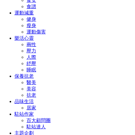
食安
食譜
運動減重
健身
瘦身
運動傷害
樂活心靈
兩性
壓力
人際
紓壓
睡眠
保養抗老
醫美
美容
抗老
品味生活
居家
駐站作家
百大顧問團
駐站達人
主題企劃