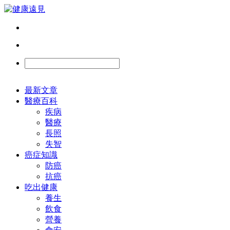
最新文章
醫療百科
疾病
醫療
長照
失智
癌症知識
防癌
抗癌
吃出健康
養生
飲食
營養