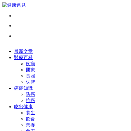
最新文章
醫療百科
疾病
醫療
長照
失智
癌症知識
防癌
抗癌
吃出健康
養生
飲食
營養