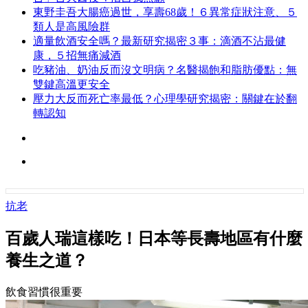
東野圭吾大腸癌過世，享壽68歲！６異常症狀注意、５
類人是高風險群
適量飲酒安全嗎？最新研究揭密３事：滴酒不沾最健
康，５招無痛減酒
吃豬油、奶油反而沒文明病？名醫揭飽和脂肪優點：無
雙鍵高溫更安全
壓力大反而死亡率最低？心理學研究揭密：關鍵在於翻
轉認知
抗老
百歲人瑞這樣吃！日本等長壽地區有什麼
養生之道？
飲食習慣很重要