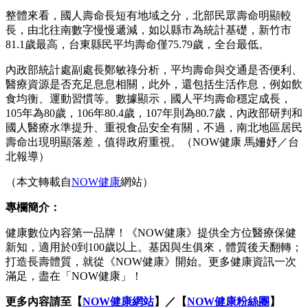
整體來看，國人壽命長短有地域之分，北部民眾壽命明顯較
長，由北往南數字慢慢遞減，如以縣市為統計基礎，新竹市
81.1歲最高，台東縣民平均壽命僅75.79歲，全台最低。
內政部統計處副處長鄭敏祿分析，平均壽命與交通是否便利、
醫療資源是否充足息息相關，此外，還包括生活作息，例如飲
食均衡、運動習慣等。數據顯示，國人平均壽命穩定成長，
105年為80歲，106年80.4歲，107年則為80.7歲，內政部研判和
國人醫療水準提升、重視食品安全有關，不過，南北地區居民
壽命出現明顯落差，值得政府重視。（NOW健康 馬姍妤／台
北報導）
（本文轉載自
NOW健康
網站）
專欄簡介：
健康數位內容第一品牌！《NOW健康》提供全方位醫療保健
新知，適用於0到100歲以上。基因與生俱來，體質後天翻轉；
打造長壽體質，就從《NOW健康》開始。更多健康資訊一次
滿足，盡在「NOW健康」！
更多內容請至【
NOW健康網站
】／【
NOW健康
粉絲團
】