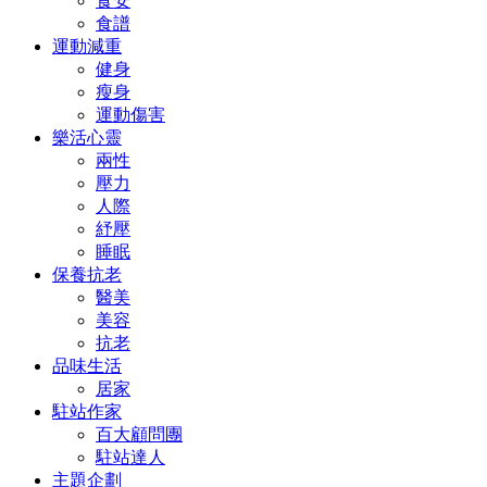
食安
食譜
運動減重
健身
瘦身
運動傷害
樂活心靈
兩性
壓力
人際
紓壓
睡眠
保養抗老
醫美
美容
抗老
品味生活
居家
駐站作家
百大顧問團
駐站達人
主題企劃