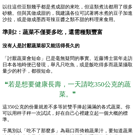
以往這些豆類幾乎都是煮成甜的來吃，但這類煮法都用了很多
砂糖。但與其做成甜的，我建議各位可試著將水煮的豆子加進
沙拉，或是做成墨西哥辣豆醬之類不甜的料理來食用。
準則2：蔬菜不僅要多吃，還需種類豐富
沒有人是討厭蔬菜卻又能活得長久的
「討厭蔬菜會短命」已是毫無疑問的事實。近藤博士當年走訪
日本各地時便已發現，舉凡只吃魚，或是飯吃得多而蔬菜攝取
量少的村子，都很短命。
❝若是想要健康長壽，一天請吃350公克的蔬
菜。❞
這350公克的份量就差不多等於雙手捧起滿滿的各式蔬菜。你
可以用秤子秤一次試試，好在自己心裡建立起一個大概的標
準。
千萬別以「吃不了那麼多」為藉口而倚賴蔬果汁，要知道蔬果