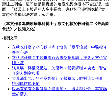
壽扯上關係，這即使是從實證的角度來想也根本不合道理。然
而，「經常上下坡道的人多半長壽」這點卻已獲得數據證實，
故想必遵循此法才是明智之舉。
（本文作者為糖尿病專科博士；原文刊載於牧田善二《最高飲
食法》／悅知文化）
相關文章
立秋吃什麼？小心秋老虎！慎防「夏季流感」中醫揭４
養生心法
立秋吃什麼？中醫推薦百合雪梨茶食譜，按３大穴位宣
肺止咳
張員瑛「檸檬橄欖油」怎麼喝？營養師曝４功效，警告
４類人別空腹喝
大豆油出包，豬油意外翻紅？營養師：吃對這１件事，
飽和脂肪也不怕
以為有菜有肉很健康？營養師：「這４種外食」其實熱
量超驚人