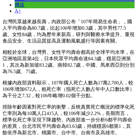
傳送
A+
台灣民眾越來越長壽，內政部公布「107年簡易生命表」，國
人平均壽命為80.7歲，比起106年增加0.3歲，其中男性77.5
歲、女性84歲，均為歷年來新高，研判與醫療水準提升、重視
食品安全、生活品質提高及運動風氣盛行等因素有關。
相較於全球，台灣男、女性平均壽命都高於全球平均水準，在
亞洲地區居第4位，日本民眾平均壽命達84.3歲，穩居亞洲第
1，其次為新加坡83.2歲、南韓82.7歲，中國、馬來西亞則分別
為76.5歲、75歲。
根據內政部資料顯示，107年國人死亡人數為17萬2,700人，較
106年增加672人，粗死亡率（指死亡人數占年中人口數比率）
為千分之7.32，較106年略增0.02個千分點。
排除年齡因素對死亡率的衝擊，反映真實死亡概況的標準化死
亡率則為每10萬人口415人，較106年減少2.2%，長期而言，
標準化死亡率呈現下降趨勢。內政部進一步分析6都平均壽命
的差異，台北市民平均壽命為83.63歲，持續穩居6都第1，其
餘依序為新北市、桃園市、台中市、台南市及高雄市。