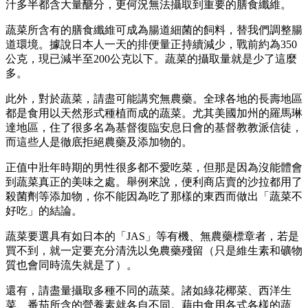
汁多半都含大量醣分，更何況無法攝取到重要的膳食纖維。
蔬菜所含有的膳食纖維可成為腸道細菌的飼料，替我們調整腸
道環境。據說日本人一天的排便量正持續減少，戰前約為350
公克，現已減半至200公克以下。蔬菜的攝取量就是少了這麼
多。
此外，對於蔬菜，請盡可能講究無農藥。全球各地的長壽地區
都是食用以天然形式種植而成的蔬菜。尤其美國加州的羅馬琳
達地區，住了很多名為基督復臨安息日會的基督教教派信徒，
而這些人是徹底拒絕農藥及添加物的。
正值中壯年時期的男性很多都不愛吃菜，但那是因為沒能體會
到蔬菜真正的美味之處。舉例來說，便利商店賣的沙拉都用了
殺菌劑等添加物，你不能因為吃了那樣的東西而做出「蔬菜不
好吃」的結論。
蔬菜要選具有如日本的「JAS」等有機、無農藥標章者，若是
買不到，就一定要充分清洗以免農藥殘留（只是維生素和礦物
質也會同時流失就是了）。
還有，請盡量攝取多種不同的蔬菜。諸如綠花椰菜、西洋生
菜、番茄所含的營養素就各自不同。藉由食用各式各樣的蔬