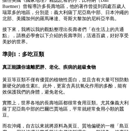
擔任美國《國家地理》雜誌記者的丹．比特納（Dan
Buettner）曾報導許多長壽地區，他的著作曾提到四處百歲人
瑞眾多的地區，分別是：義大利薩丁尼亞島中部、日本沖繩的
北部、美國加州的羅馬琳達、哥斯大黎加的尼科亞半島。
接下來，我將以我的觀點整理出長壽者們「在生活上的共通
點」，請務必學會以下介紹的長壽準則，活過百歲，好好享受
美妙的世界。
準則1：多吃豆類
真正能讓你遠離肥胖、老化、疾病的超級食物
黃豆等豆類不僅有優質的植物性蛋白，並且含有大量可預防動
脈硬化的維生素E。此外，更富含具抗氧化作用的多酚，能有
效保護我們的身體，避免老化。
實際上，世界各地的長壽地區都很常食用豆類。尤其像義大利
薩丁尼亞島中部的巴爾巴賈地區，平常就經常食用小顆的蠶
豆。
而在沖繩，自古以來就將原料為黃豆、質地偏硬的一種「島豆