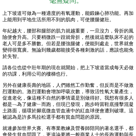
毫無疑問。❞
上下坡道可做為一種適度的有氧運動，能鍛鍊心肺功能。再加
上能用到平地生活所用不到的肌肉，可使腰腿健壯。
年紀越大，腰部和腿部的肌力就越重要，一旦沒力，骨折的風
險便會升高。只要稍微跌一跤就骨折，然後就這麼臥床不起的
老人可是多不勝數。但若是腰強腿健，便能到處走，世界就會
變得很寬廣。無論到幾歲都能接受各種刺激的話，應該也能免
於失智。
請各位也從中壯年期的現在就開始，把上下坡道當成每天必做
的功課，利用公司的樓梯也行。
另外在健康長壽的地區，人們雖然工作勤奮，但反而是不做激
烈運動的。激烈運動會增加呼吸次數，導致活性氧大量產生，
促進老化，像這種不自然的事情還是別做得好。我想有很多人
都是﹁為了健康﹂而跑，但現已發現，跑步時當鞋底撞擊混凝
土路面，循環於腳底微血管血液中的紅血球便會遭到破壞。這
被認為是許多馬拉松選手都有貧血問題的原因。
就連參加世界大賽、有專業教練及營養師陪同的著名選手，都
會發生貧血問題了，更遑論要將一般商業人士的長跑運動與長