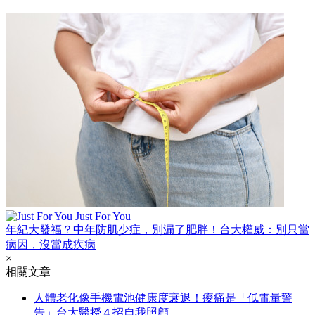
Just For You
年紀大發福？中年防肌少症，別漏了肥胖！台大權威：別只當
病因，沒當成疾病
×
相關文章
人體老化像手機電池健康度衰退！痠痛是「低電量警
告」台大醫授４招自我照顧