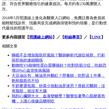
證、符合世界醫療指引的健康資訊。每月約有230萬瀏覽人
次。
2018年5月照護線上進化為醫療入口網站，免費註冊為會員就
能輕鬆找診所、找藥局並完成網路掛號和預約領藥，是行動世
代最佳的照護平台。
更多內容請至【
照護線上網站
】／【
粉絲專頁
】／【
LINE
】
相關文章
睡眠不足增加脂肪肝風險？醫師解析代謝症候群、打鼾
與肝病的連鎖關係
動物性VS植物性蛋白質哪個好？吃對防肌少症，吃錯恐
增20%心血管疾病風險
大豆油出包，豬油意外翻紅？營養師：吃對這１件事，
飽和脂肪也不怕
牛奶要選低脂、炒菜少放點油是迷思？曾嶔元醫師：沒
有脂肪，就沒有大腦
熱到心臟開大火、血液變糖漿？醫警告夏季心肌梗塞危
機，３護心保健品聰明吃