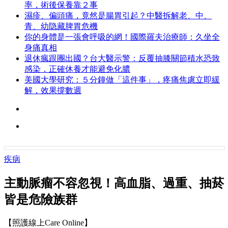
率，術後保養靠２事
濕疹、偏頭痛，竟然是腸胃引起？中醫拆解老、中、
青、幼隐藏脾胃危機
你的身體是一張會呼吸的網！國際羅夫治療師：久坐全
身痛真相
退休瘋跟團出國？台大醫示警：反覆抽膝關節積水恐致
感染，正確休養才能避免化膿
美國大學研究：５分鐘做「這件事」，疼痛焦慮立即緩
解，效果撐數週
疾病
主動脈瘤不容忽視！高血脂、過重、抽菸
皆是危險族群
【照護線上Care Online】