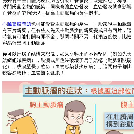
另外有一些自體免疫疾病會引發血管發炎，或是罹患了梅毒、
沙門氏菌之類的感染，同樣會讓血管發炎。血管發炎就會影響
血管壁的健康狀況，提高主動脈瘤的發生機率。
心臟瓣膜問題
也可能影響主動脈瘤的產生。一般來說主動脈瓣
有三片瓣葉，但有些人先天主動脈瓣的瓣葉變成只有兩片，這
時就有可能打開時開不全，關閉時關不緊，耗損速度快，比較
容易罹患胸主動脈瘤。
你可以用房子結構來想像，如果材料用的不夠堅固（例如先天
結締組織疾病），裝潢或居住時破壞了房子結構（動脈粥狀硬
化），或牆壁長了蛀蟲（血管感染發炎疾病），這間房子都比
較容易垮掉，血管難以健康！