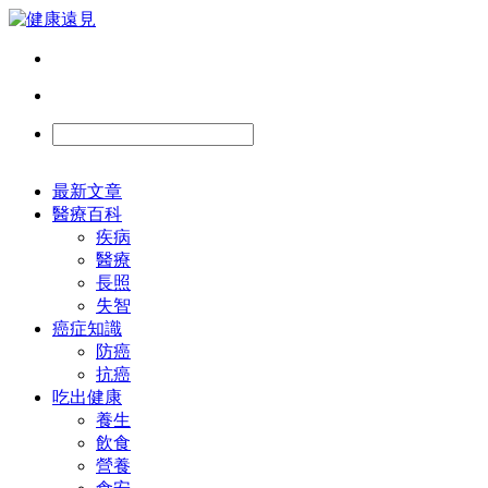
最新文章
醫療百科
疾病
醫療
長照
失智
癌症知識
防癌
抗癌
吃出健康
養生
飲食
營養