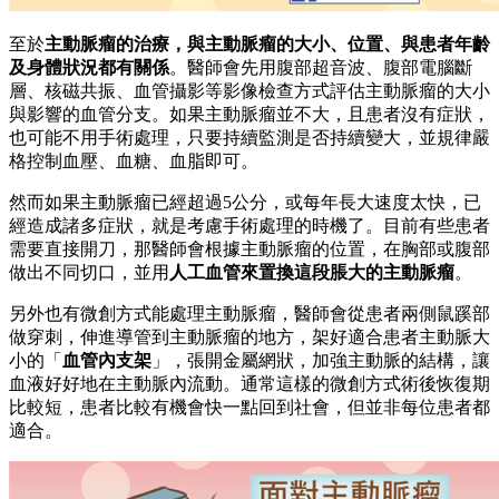
至於
主動脈瘤的治療，與主動脈瘤的大小、位置、與患者年齡
及身體狀況都有關係
。醫師會先用腹部超音波、腹部電腦斷
層、核磁共振、血管攝影等影像檢查方式評估主動脈瘤的大小
與影響的血管分支。如果主動脈瘤並不大，且患者沒有症狀，
也可能不用手術處理，只要持續監測是否持續變大，並規律嚴
格控制血壓、血糖、血脂即可。
然而如果主動脈瘤已經超過5公分，或每年長大速度太快，已
經造成諸多症狀，就是考慮手術處理的時機了。目前有些患者
需要直接開刀，那醫師會根據主動脈瘤的位置，在胸部或腹部
做出不同切口，並用
人工血管來置換這段脹大的主動脈瘤
。
另外也有微創方式能處理主動脈瘤，醫師會從患者兩側鼠蹊部
做穿刺，伸進導管到主動脈瘤的地方，架好適合患者主動脈大
小的「
血管內支架
」，張開金屬網狀，加強主動脈的結構，讓
血液好好地在主動脈內流動。通常這樣的微創方式術後恢復期
比較短，患者比較有機會快一點回到社會，但並非每位患者都
適合。