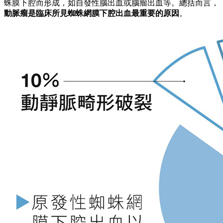
蛛膜下腔而形成，如自發性腦出血或腦瘤出血等。總括而言，
動脈瘤是臨床所見蜘蛛網膜下腔出血最重要的原因
。