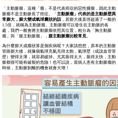
「主動脈瘤」這種「瘤」不是代表癌症的惡性腫瘤，因此主動
脈瘤不是主動脈長了癌症。「
主動脈瘤」代表的是主動脈壁異
常膨大，膨大變成氣球囊狀的話
，若膨大後直徑超過了一般的
1.5倍，就稱為主動脈瘤。主動脈瘤可以發生在主動脈的各
處，我們一般會將主動脈瘤依照其位置，粗分為「胸主動脈
瘤」與「腹主動脈瘤」，
腹主動脈瘤比較常見
。
為什麼膨大成瘤狀算是個疾病呢？大家請想想，原本的主動脈
管路膨大後，就像個氣球充氣充得太飽，氣球壁（或說血管管
壁）變得太薄，就容易破掉。尤其脹得太大，脹得太快，主動
脈都很可能有破裂的危險！也可以說，當病人患有主動脈瘤的
時候，主動脈剝離的機會就會大增！