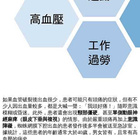
如果血管破裂後出血很少，患者可能只有頭痛的症狀，但有不
少人因出血量較多，都是大喊一聲：「我頭好痛！」隨即意識
模糊或昏迷。此外，患者還會出現
頸部僵硬
、甚至
單側動眼神
經麻痺
（眼皮下垂與複視）
的情形。由於嚴重頭痛再加上
意識
障礙
，蜘蛛網膜下腔出血的患者發作後多半會被送至急診室，
據統計，這些患者的年齡通常大於40歲，男女皆有，且常有高
血壓的病史。