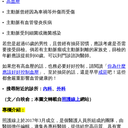
•
高血壓
• 主動脈曾經因為車禍等外傷而受傷
• 主動脈有血管發炎疾病
• 主動脈受到細菌或黴菌感染
若您是超過65歲的男性，且曾經有抽菸習慣，應該考慮是否需
要接受篩檢。倘若有主動脈瘤或主動脈剝離的家族史，篩檢的
年齡應該提前到60歲。可以到門診諮詢醫師。
如果您有高血壓的話，也務必要好好控制，請閱讀「
你為什麼
應該好好控制血壓
」。至於抽菸的話，還是早早
戒菸
吧！這些
都會嚴重影響血管健康的！
• 搜尋附近的診所：
內科
、
外科
（文／白映俞；本圖文轉載自
照護線上
網站）
專欄介紹：
照護線上於2017年3月成立，是個醫護人員所組成的團隊，由
醫師擔任編輯，邀集各專科醫師，提供給您高品質、具有實