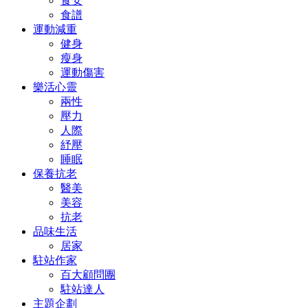
食安
食譜
運動減重
健身
瘦身
運動傷害
樂活心靈
兩性
壓力
人際
紓壓
睡眠
保養抗老
醫美
美容
抗老
品味生活
居家
駐站作家
百大顧問團
駐站達人
主題企劃