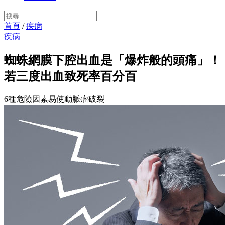
首頁
/
疾病
疾病
蜘蛛網膜下腔出血是「爆炸般的頭痛」！
若三度出血致死率百分百
6種危險因素易使動脈瘤破裂