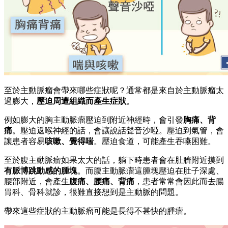
至於主動脈瘤會帶來哪些症狀呢？通常都是來自於主動脈瘤太
過膨大，
壓迫周遭組織而產生症狀
。
例如膨大的胸主動脈瘤壓迫到附近神經時，會引發
胸痛、背
痛
。壓迫返喉神經的話，會讓說話聲音沙啞。壓迫到氣管，會
讓患者容易
咳嗽、覺得喘
。壓迫食道，可能產生吞嚥困難。
至於腹主動脈瘤如果太大的話，躺下時患者會在肚臍附近摸到
有脈博跳動感的腫塊
。而腹主動脈瘤這腫塊壓迫在肚子深處、
腰部附近，會產生
腹痛、腰痛、背痛
，患者常常會因此而去腸
胃科、骨科就診，很難直接想到是主動脈的問題。
帶來這些症狀的主動脈瘤可能是長得不甚快的腫瘤。