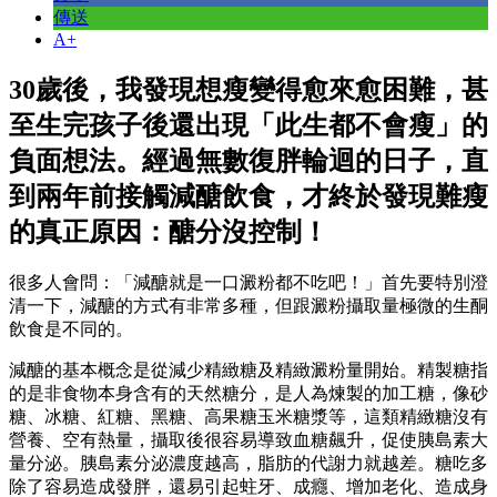
傳送
A+
30歲後，我發現想瘦變得愈來愈困難，甚
至生完孩子後還出現「此生都不會瘦」的
負面想法。經過無數復胖輪迴的日子，直
到兩年前接觸減醣飲食，才終於發現難瘦
的真正原因：醣分沒控制！
很多人會問：「減醣就是一口澱粉都不吃吧！」首先要特別澄
清一下，減醣的方式有非常多種，但跟澱粉攝取量極微的生酮
飲食是不同的。
減醣的基本概念是從減少精緻糖及精緻澱粉量開始。精製糖指
的是非食物本身含有的天然糖分，是人為煉製的加工糖，像砂
糖、冰糖、紅糖、黑糖、高果糖玉米糖漿等，這類精緻糖沒有
營養、空有熱量，攝取後很容易導致血糖飆升，促使胰島素大
量分泌。胰島素分泌濃度越高，脂肪的代謝力就越差。糖吃多
除了容易造成發胖，還易引起蛀牙、成癮、增加老化、造成身