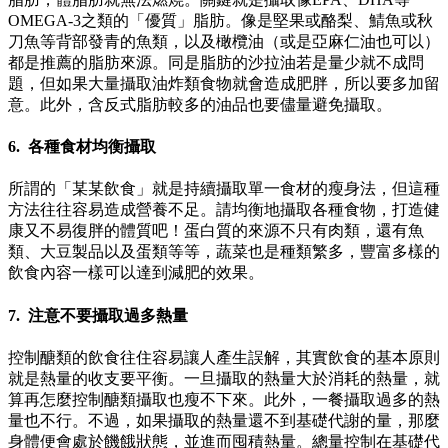
OMEGA-3之類的「優質」脂肪。像是堅果或酪梨、鯖魚或秋
刀魚等背部發青的魚類，以及橄欖油（或是亞麻仁油也可以）
都是推薦的脂肪來源。同是脂肪的沙拉油若是量少就不成問
題，但如果大量攝取油炸類食物就會造成肥胖，所以要多加留
意。此外，含反式脂肪較多的油品也要儘量避免攝取。
6. 各種食材均衡攝取
所謂的「某某飲食」就是持續攝取單一食材的瘦身法，但這種
方法往往容易造成營養不足。請均衡地攝取各種食物，打造健
康又不易復胖的體質吧！蛋白質的來源不只有肉類，還有魚
類、大豆製品以及蛋類等等，蔬菜也是種類繁多，豐富多樣的
飲食內容一樣可以達到減肥的效果。
7. 注意不要攝取過多熱量
控制醣類的飲食往住容易讓人產生誤解，其實飲食的基本原則
就是熱量的收支要平衡。一旦攝取的熱量大於消耗的熱量，就
算再怎麼控制醣類攝取也瘦不下來。此外，一餐攝取過多的熱
量也不行。不過，如果攝取的熱量還不到基礎代謝的量，那麼
身體便會處於饑餓狀態，並進而囤積熱量。總量控制在基礎代