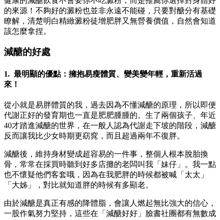
健康的減醣飲食不會要你不吃澱粉，而是推薦你選擇對身體好
的來源！不夠好的澱粉也並非永遠不能碰，只要對醣分有基礎
瞭解，清楚明白精緻澱粉徒增肥胖又無營養價值，自然會知道
該怎麼拿捏。
減醣的好處
1. 最明顯的優點：擁抱易瘦體質、變美變年輕，重新活過
來！
從小就是易胖體質的我，過去因為不懂減醣的原理，所以即便
代謝正好的發育期也一直是肥肥腫腫的。生了兩個孩子、年近
40才踏進減醣的世界，在一般人認為代謝走下坡的階段，減醣
反而讓我比少女時期更窈窕，而且超過兩年不復胖。
減醣後，維持身材變成超容易的一件事，整個人根本脫胎換
骨，常常在採買時聽到好多店攤的老闆叫我「妹仔」。我一點
也不懷疑他們客套哦，因為在我肥胖的時候都被喊「太太」
「大姊」，對比就知道胖的時候有多顯老。
由於減醣是真正有感的降體脂，會讓人燃起無比強大的信心，
一股作氣努力堅持，這些在「減醣好好」臉書社團都有無數成