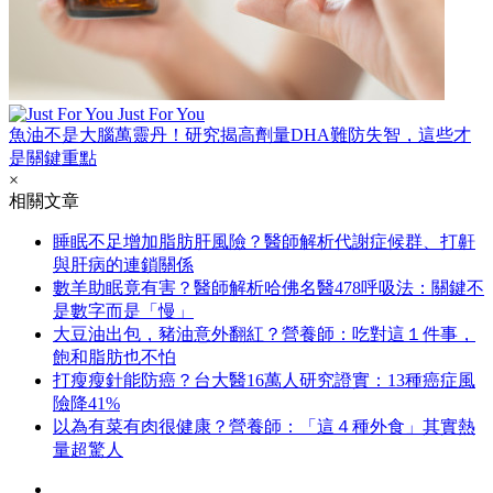
Just For You
魚油不是大腦萬靈丹！研究揭高劑量DHA難防失智，這些才
是關鍵重點
×
相關文章
睡眠不足增加脂肪肝風險？醫師解析代謝症候群、打鼾
與肝病的連鎖關係
數羊助眠竟有害？醫師解析哈佛名醫478呼吸法：關鍵不
是數字而是「慢」
大豆油出包，豬油意外翻紅？營養師：吃對這１件事，
飽和脂肪也不怕
打瘦瘦針能防癌？台大醫16萬人研究證實：13種癌症風
險降41%
以為有菜有肉很健康？營養師：「這４種外食」其實熱
量超驚人