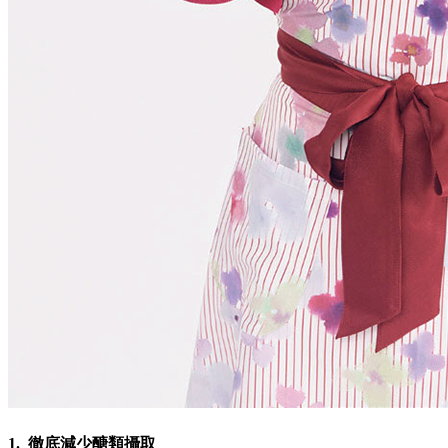
1. 徹底減少醣類攝取