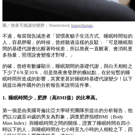
圖／熬夜可能讓你變胖；Shutterstock
leungchopan
。
不過，每當我告誡患者「習慣夜貓子生活方式、睡眠時間短的
人，容易胖喔」的時候，曾經聽過這樣的反駁：「可是睡眠期
間的基礎代謝會比醒著時候差，所以熬夜一直醒著、會消耗更
多熱量，照理說會變瘦才對呀。」
的確，曾經有數據顯示，睡眠期間的基礎代謝，與白天相較之
下少了6％至10％，但是熬夜會發胖的癥結點，在於短暫的睡
眠時間所造成的影響，其實更甚於睡眠時基礎代謝變少！以下
就提出兩件國外的分析報告來說明這件事。
1. 睡眠時間少，肥胖（高BMI值）的比率高。
第一個是由美國哥倫比亞大學研究團隊所提出的分析報告，他
們以32歲至49歲的男女為對象，調查肥胖指標BMI（Body
Mass Index）與睡眠時間之間的關係，證實了睡眠時間在四小
時以下的人，與睡眠時間在七小時至九小時的人相較之下，四