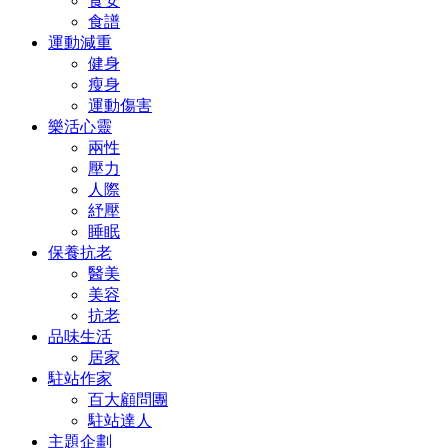
食安
食譜
運動減重
健身
瘦身
運動傷害
樂活心靈
兩性
壓力
人際
紓壓
睡眠
保養抗老
醫美
美容
抗老
品味生活
居家
駐站作家
百大顧問團
駐站達人
主題企劃