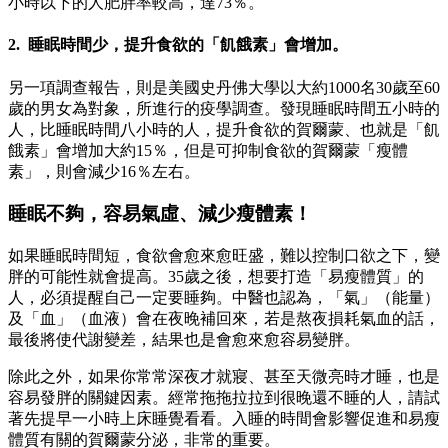
小時以下的人肥胖率較高，達73％。
2. 睡眠時間少，提升食欲的「飢餓素」會增加。
另一項調查報告，則是美國史丹佛大學以大約1000名30歲至60
歲的男女為對象，所進行的疫學調查。發現睡眠時間五小時的
人，比睡眠時間八小時的人，提升食欲的賀爾蒙、也就是「飢
餓素」會增加大約15％，但是可抑制食欲的賀爾蒙「瘦體
素」，則會減少16％左右。
睡眠不夠，容易氣虛、減少瘦體素！
如果睡眠時間短，食欲會愈來愈旺盛，難以控制口欲之下，變
胖的可能性就會提高。35歲之後，想要打造「易瘦體質」的
人，必須提醒自己一定要睡夠。中醫也認為，「氣」（能量）
及「血」（血液）會在夜晚補回來，若是熬夜損耗氣血的話，
最後將使代謝變差，結果也是會愈來愈容易變胖。
除此之外，如果你常常深夜才就寢、甚至天微亮時才睡，也是
容易發胖的關鍵因素。經常拖拖拉拉到很晚還不睡的人，請試
著先提早一小時上床睡覺看看。入睡的時間會影響促進和易瘦
體質有關的賀爾蒙分泌，非常的重要。