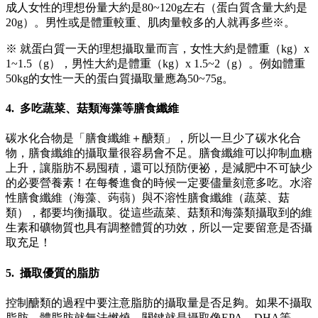
成人女性的理想份量大約是80~120g左右（蛋白質含量大約是
20g）。男性或是體重較重、肌肉量較多的人就再多些※。
※ 就蛋白質一天的理想攝取量而言，女性大約是體重（kg）x
1~1.5（g），男性大約是體重（kg）x 1.5~2（g）。例如體重
50kg的女性一天的蛋白質攝取量應為50~75g。
4. 多吃蔬菜、菇類海藻等膳食纖維
碳水化合物是「膳食纖維＋醣類」，所以一旦少了碳水化合
物，膳食纖維的攝取量很容易會不足。膳食纖維可以抑制血糖
上升，讓脂肪不易囤積，還可以預防便祕，是減肥中不可缺少
的必要營養素！在每餐進食的時候一定要儘量刻意多吃。水溶
性膳食纖維（海藻、蒟蒻）與不溶性膳食纖維（蔬菜、菇
類），都要均衡攝取。從這些蔬菜、菇類和海藻類攝取到的維
生素和礦物質也具有調整體質的功效，所以一定要留意是否攝
取充足！
5. 攝取優質的脂肪
控制醣類的過程中要注意脂肪的攝取量是否足夠。如果不攝取
脂肪，體脂肪就無法燃燒。關鍵就是攝取像EPA、DHA等