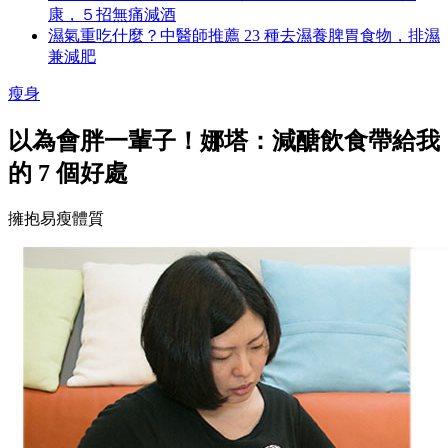
康，５招無痛減酒
濕氣重吃什麼？中醫師推薦 23 種去濕養脾胃食物，排濕
兼減肥
瘦身
以為會胖一輩子！娜塔：減醣飲食帶給我
的 7 個好處
擁抱易瘦體質