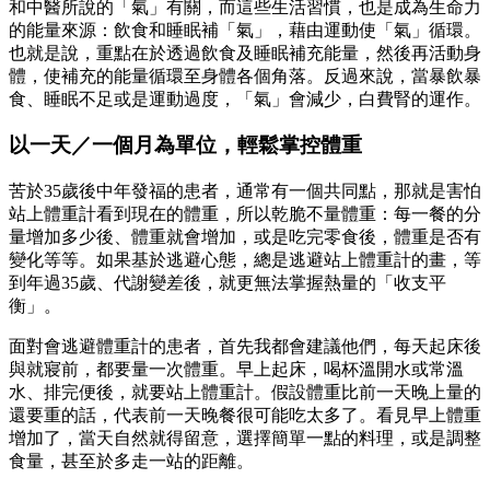
和中醫所說的「氣」有關，而這些生活習慣，也是成為生命力
的能量來源：飲食和睡眠補「氣」，藉由運動使「氣」循環。
也就是說，重點在於透過飲食及睡眠補充能量，然後再活動身
體，使補充的能量循環至身體各個角落。反過來說，當暴飲暴
食、睡眠不足或是運動過度，「氣」會減少，白費腎的運作。
以一天／一個月為單位，輕鬆掌控體重
苦於35歲後中年發福的患者，通常有一個共同點，那就是害怕
站上體重計看到現在的體重，所以乾脆不量體重：每一餐的分
量增加多少後、體重就會增加，或是吃完零食後，體重是否有
變化等等。如果基於逃避心態，總是逃避站上體重計的畫，等
到年過35歲、代謝變差後，就更無法掌握熱量的「收支平
衡」。
面對會逃避體重計的患者，首先我都會建議他們，每天起床後
與就寢前，都要量一次體重。早上起床，喝杯溫開水或常溫
水、排完便後，就要站上體重計。假設體重比前一天晚上量的
還要重的話，代表前一天晚餐很可能吃太多了。看見早上體重
增加了，當天自然就得留意，選擇簡單一點的料理，或是調整
食量，甚至於多走一站的距離。