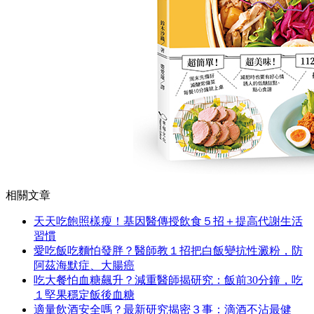
相關文章
天天吃飽照樣瘦！基因醫傳授飲食５招＋提高代謝生活
習慣
愛吃飯吃麵怕發胖？醫師教１招把白飯變抗性澱粉，防
阿茲海默症、大腸癌
吃大餐怕血糖飆升？減重醫師揭研究：飯前30分鐘，吃
１堅果穩定飯後血糖
適量飲酒安全嗎？最新研究揭密３事：滴酒不沾最健