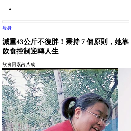
瘦身
減重43公斤不復胖！秉持 7 個原則，她靠
飲食控制逆轉人生
飲食因素占八成