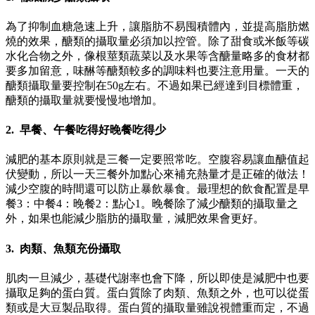
為了抑制血糖急速上升，讓脂肪不易囤積體內，並提高脂肪燃
燒的效果，醣類的攝取量必須加以控管。除了甜食或米飯等碳
水化合物之外，像根莖類蔬菜以及水果等含醣量略多的食材都
要多加留意，味醂等醣類較多的調味料也要注意用量。一天的
醣類攝取量要控制在50g左右。不過如果已經達到目標體重，
醣類的攝取量就要慢慢地增加。
2. 早餐、午餐吃得好晚餐吃得少
減肥的基本原則就是三餐一定要照常吃。空腹容易讓血醣值起
伏變動，所以一天三餐外加點心來補充熱量才是正確的做法！
減少空腹的時間還可以防止暴飲暴食。最理想的飲食配置是早
餐3：中餐4：晚餐2：點心1。晚餐除了減少醣類的攝取量之
外，如果也能減少脂肪的攝取量，減肥效果會更好。
3. 肉類、魚類充份攝取
肌肉一旦減少，基礎代謝率也會下降，所以即使是減肥中也要
攝取足夠的蛋白質。蛋白質除了肉類、魚類之外，也可以從蛋
類或是大豆製品取得。蛋白質的攝取量雖說視體重而定，不過