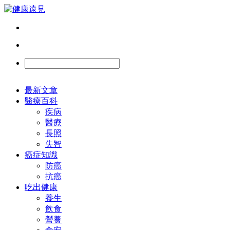
最新文章
醫療百科
疾病
醫療
長照
失智
癌症知識
防癌
抗癌
吃出健康
養生
飲食
營養