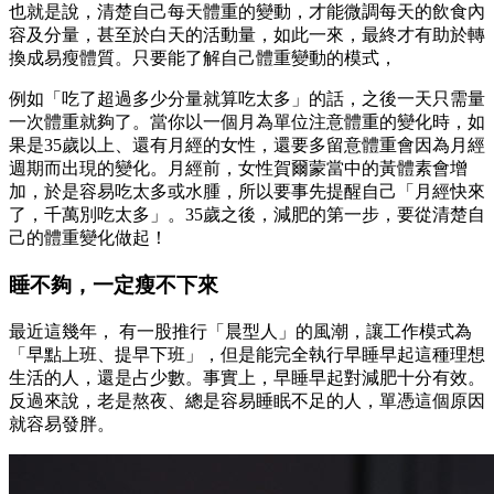
也就是說，清楚自己每天體重的變動，才能微調每天的飲食內
容及分量，甚至於白天的活動量，如此一來，最終才有助於轉
換成易瘦體質。只要能了解自己體重變動的模式，
例如「吃了超過多少分量就算吃太多」的話，之後一天只需量
一次體重就夠了。當你以一個月為單位注意體重的變化時，如
果是35歲以上、還有月經的女性，還要多留意體重會因為月經
週期而出現的變化。月經前，女性賀爾蒙當中的黃體素會增
加，於是容易吃太多或水腫，所以要事先提醒自己「月經快來
了，千萬別吃太多」。35歲之後，減肥的第一步，要從清楚自
己的體重變化做起！
睡不夠，一定瘦不下來
最近這幾年， 有一股推行「晨型人」的風潮，讓工作模式為
「早點上班、提早下班」，但是能完全執行早睡早起這種理想
生活的人，還是占少數。事實上，早睡早起對減肥十分有效。
反過來說，老是熬夜、總是容易睡眠不足的人，單憑這個原因
就容易發胖。