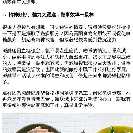
功案例可以證明。
2. 精神好好、體力大躍進，做事效率一級棒
很多人餐後常有想睡、呵欠連連的情況，這種時候要好好檢視
一下是不是攝取了過多醣分？因為高醣食物食用後容易促使血
糖飆升，初始會精神振奮，但接著很快會感到昏沉沒力。
減醣後因血糖穩定，就不易產生疲倦、嗜睡的情況；睡意減
少，做起事情的專注力和執行力自然更好。我以前是容易疲倦
的人，時常做一點事就喊累，但減醣後我很少白天想睡，做事
的效率真是沒話說，也因此我能做好本職工作並打理好家庭。
減醣幫生活做了根本的調整和改善，做起任何事都變得輕鬆很
多。
還有因為減醣以原型食物和簡單調味為主，簡化烹調步驟，不
再老是花漫長時間煮食，徹底減少這部分耗費的心力，讓我有
更多精神專注於家庭和工作，真是非常感謝。