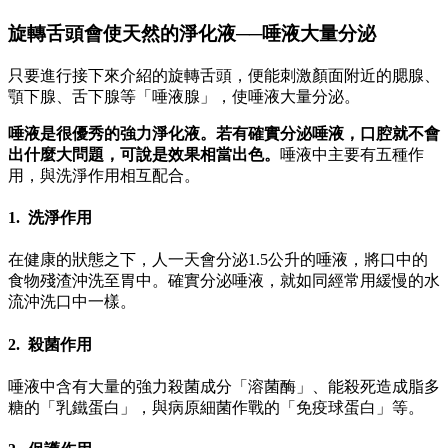
旋轉舌頭會使天然的淨化液──唾液大量分泌
只要進行接下來介紹的旋轉舌頭，便能刺激顏面附近的腮腺、
顎下腺、舌下腺等「唾液腺」，使唾液大量分泌。
唾液是很優秀的強力淨化液。若有確實分泌唾液，口腔就不會
出什麼大問
題，可說是效果相當出色。
唾液中主要有五種作
用，與洗淨作用相互配合。
1. 洗淨作用
在健康的狀態之下，人一天會分泌1.5公升的唾液，將口中的
食物殘渣沖洗至胃中。確實分泌唾液，就如同經常用緩慢的水
流沖洗口中一樣。
2. 殺菌作用
唾液中含有大量的強力殺菌成分「溶菌酶」、能殺死造成脂多
糖的「乳鐵蛋白」，與病原細菌作戰的「免疫球蛋白」等。