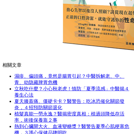
相關文章
濕疹、偏頭痛，竟然是腸胃引起？中醫拆解老、中、
青、幼隐藏脾胃危機
立秋吃什麼？小心秋老虎！慎防「夏季流感」中醫揭４
養生心法
夏天膝蓋痛、僵硬卡卡？醫警告：吃冰恐催化關節發
炎，４招預防關節退化
植髮真能一勞永逸？醫揭密度真相：植過頭降低存活
率，術後保養靠２事
熱到心臟開大火、血液變糖漿？醫警告夏季心肌梗塞危
機，３護心保健品聰明吃