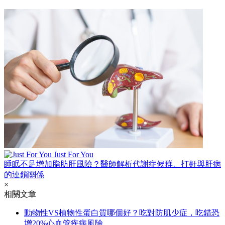
Just For You
睡眠不足增加脂肪肝風險？醫師解析代謝症候群、打鼾與肝病
的連鎖關係
×
相關文章
動物性VS植物性蛋白質哪個好？吃對防肌少症，吃錯恐
增20%心血管疾病風險