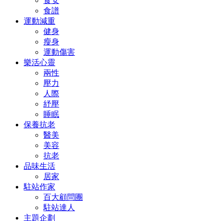
食安
食譜
運動減重
健身
瘦身
運動傷害
樂活心靈
兩性
壓力
人際
紓壓
睡眠
保養抗老
醫美
美容
抗老
品味生活
居家
駐站作家
百大顧問團
駐站達人
主題企劃