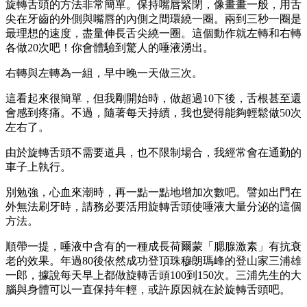
旋轉舌頭的方法非常簡單。保持嘴唇緊閉，像畫畫一般，用舌
尖在牙齒的外側與嘴唇的內側之間環繞一圈。兩到三秒一圈是
最理想的速度，盡量伸長舌尖繞一圈。這個動作就左轉和右轉
各做20次吧！你會體驗到驚人的唾液湧出。
右轉與左轉為一組，早中晚一天做三次。
這看起來很簡單，但我剛開始時，做超過10下後，舌根甚至還
會感到疼痛。不過，隨著每天持續，我也變得能夠輕鬆做50次
左右了。
由於旋轉舌頭不需要道具，也不限制場合，我經常會在通勤的
車子上執行。
別勉強，心血來潮時，再一點一點地增加次數吧。譬如出門在
外無法刷牙時，請務必要活用旋轉舌頭使唾液大量分泌的這個
方法。
順帶一提，唾液中含有的一種成長荷爾蒙「腮腺激素」有抗衰
老的效果。年過80後依然成功登頂珠穆朗瑪峰的登山家三浦雄
一郎，據說每天早上都做旋轉舌頭100到150次。三浦先生的大
腦與身體可以一直保持年輕，或許原因就在於旋轉舌頭吧。