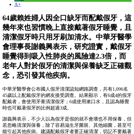
A+
64歲賴姓婦人因全口缺牙而配戴假牙，這
幾年來也習慣晚上直接戴著假牙睡覺，且
清潔假牙時只用牙刷加清水。中華牙醫學
會理事長謝義興表示，研究證實，戴假牙
睡覺得到吸入性肺炎的風險達2.3倍，而
老年人對於假牙的清潔與保養缺乏正確觀
念，恐引發其他疾病。
中華牙醫學會公布國人假牙清潔認知網路調查，共有1,096名
45歲以上配戴假牙的網友接受調查。結果顯示，有6成4的假牙
配戴者，會使用牙膏清潔假牙；6成使用漱口水，且認為睡覺
時也可戴著假牙的比例超過3成。
謝義興表示，不少人以為假牙是假的就不會壞也不用保養，但
若忽略清潔與保養，除了容易滋生牙菌斑、其他細菌，甚至可
能引起其他疾病。建議配戴假牙者要正確清潔，切記不要戴著