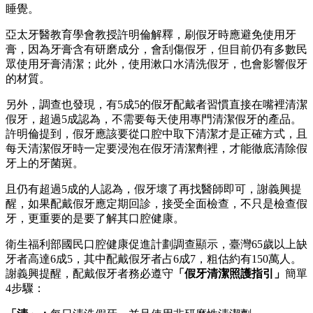
睡覺。
亞太牙醫教育學會教授許明倫解釋，刷假牙時應避免使用牙
膏，因為牙膏含有研磨成分，會刮傷假牙，但目前仍有多數民
眾使用牙膏清潔；此外，使用漱口水清洗假牙，也會影響假牙
的材質。
另外，調查也發現，有5成5的假牙配戴者習慣直接在嘴裡清潔
假牙，超過5成認為，不需要每天使用專門清潔假牙的產品。
許明倫提到，假牙應該要從口腔中取下清潔才是正確方式，且
每天清潔假牙時一定要浸泡在假牙清潔劑裡，才能徹底清除假
牙上的牙菌斑。
且仍有超過5成的人認為，假牙壞了再找醫師即可，謝義興提
醒，如果配戴假牙應定期回診，接受全面檢查，不只是檢查假
牙，更重要的是要了解其口腔健康。
衛生福利部國民口腔健康促進計劃調查顯示，臺灣65歲以上缺
牙者高達6成5，其中配戴假牙者占6成7，粗估約有150萬人。
謝義興提醒，配戴假牙者務必遵守
「假牙清潔照護指引」
簡單
4步驟：