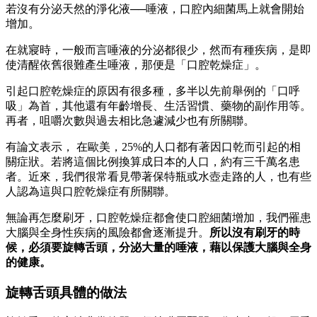
若沒有分泌天然的淨化液──唾液，口腔內細菌馬上就會開始
增加。
在就寢時，一般而言唾液的分泌都很少，然而有種疾病，是即
使清醒依舊很難產生唾液，那便是「口腔乾燥症」。
引起口腔乾燥症的原因有很多種，多半以先前舉例的「口呼
吸」為首，其他還有年齡增長、生活習慣、藥物的副作用等。
再者，咀嚼次數與過去相比急遽減少也有所關聯。
有論文表示， 在歐美，25%的人口都有著因口乾而引起的相
關症狀。若將這個比例換算成日本的人口，約有三千萬名患
者。近來，我們很常看見帶著保特瓶或水壺走路的人，也有些
人認為這與口腔乾燥症有所關聯。
無論再怎麼刷牙，口腔乾燥症都會使口腔細菌增加，我們罹患
大腦與全身性疾病的風險都會逐漸提升。
所以沒有刷牙的時
候，必須要旋轉舌頭，分泌大量的唾液，藉以保護大腦
與全身
的健康。
旋轉舌頭具體的做法