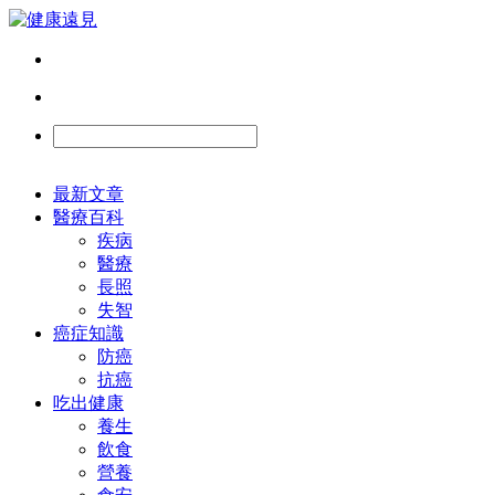
最新文章
醫療百科
疾病
醫療
長照
失智
癌症知識
防癌
抗癌
吃出健康
養生
飲食
營養