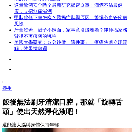
適量飲酒安全嗎？最新研究揭密３事：滴酒不沾最健
康，５招無痛減酒
甲狀腺低下會怎樣？醫揭症狀與原因，警惕心血管疾病
風險
牙膏沒蓋、襪子不翻面，家事竟引爆離婚？律師揭家務
背後不著痕跡的犧牲
美國大學研究：５分鐘做「這件事」，疼痛焦慮立即緩
解，效果撐數週
養生
飯後無法刷牙清潔口腔，那就「旋轉舌
頭」使出天然淨化液吧！
還能讓大腦與身體保持年輕