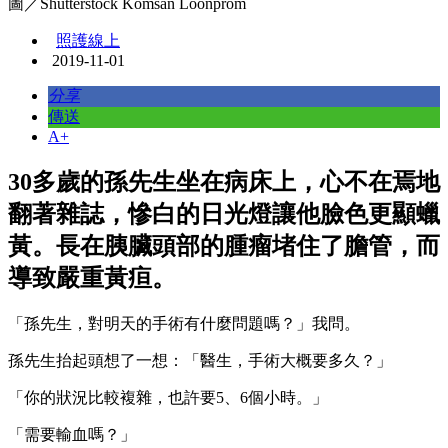
圖／Shutterstock Komsan Loonprom
照護線上
2019-11-01
分享
傳送
A+
30多歲的孫先生坐在病床上，心不在焉地
翻著雜誌，慘白的日光燈讓他臉色更顯蠟
黃。長在胰臟頭部的腫瘤堵住了膽管，而
導致嚴重黃疸。
「孫先生，對明天的手術有什麼問題嗎？」我問。
孫先生抬起頭想了一想：「醫生，手術大概要多久？」
「你的狀況比較複雜，也許要5、6個小時。」
「需要輸血嗎？」