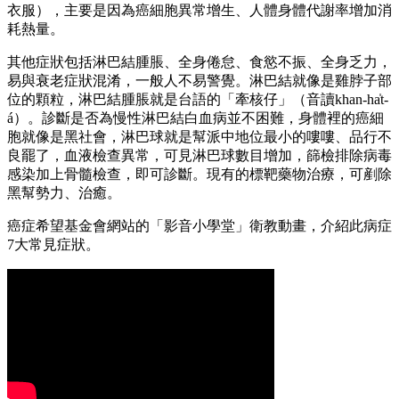
衣服），主要是因為癌細胞異常增生、人體身體代謝率增加消
耗熱量。
其他症狀包括淋巴結腫脹、全身倦怠、食慾不振、全身乏力，
易與衰老症狀混淆，一般人不易警覺。淋巴結就像是雞脖子部
位的顆粒，淋巴結腫脹就是台語的「牽核仔」（音讀khan-ha̍t-
á）。診斷是否為慢性淋巴結白血病並不困難，身體裡的癌細
胞就像是黑社會，淋巴球就是幫派中地位最小的嘍嘍、品行不
良罷了，血液檢查異常，可見淋巴球數目增加，篩檢排除病毒
感染加上骨髓檢查，即可診斷。現有的標靶藥物治療，可剷除
黑幫勢力、治癒。
癌症希望基金會網站的「影音小學堂」衛教動畫，介紹此病症
7大常見症狀。