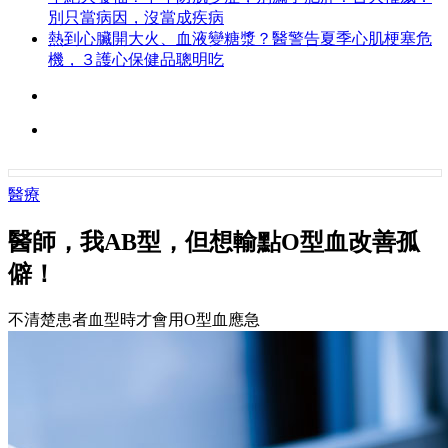
別只當病因，沒當成疾病
熱到心臟開大火、血液變糖漿？醫警告夏季心肌梗塞危
機，３護心保健品聰明吃
醫療
醫師，我AB型，但想輸點O型血改善孤
僻！
不清楚患者血型時才會用O型血應急