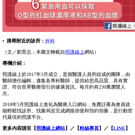
• 搜尋附近的診所：
外科
（文／劉育志；本圖文轉載自
照護線上
網站）
專欄介紹：
照護線上於2017年3月成立，是個醫護人員所組成的團隊，由
醫師擔任編輯，邀集各專科醫師，提供給您高品質、具有實
證、符合世界醫療指引的健康資訊。每月約有230萬瀏覽人
次。
2018年5月照護線上進化為醫療入口網站，免費註冊為會員就
能輕鬆找診所、找藥局並完成網路掛號和預約領藥，是行動世
代最佳的照護平台。
更多內容請至【
照護線上網站
】／【
粉絲專頁
】／【
LINE
】