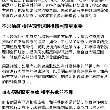
效型凝血因子甚至有每3天、4天、5天注射一次不同劑量頻率
的選項，拉長注射間隔，更持久保護關節預防出血，提高治療
方便性，也增加患者的治療意願。未來也還有更長效型的藥物
發展以及基因治療，病友將有更多治療機會，值得期待。
不只治療 檢視病情規劃後續照護更重要
台大醫院1984年成立台灣第一個血友病中心，整合治療資源，
推動了血友病醫療的進展；如今，中心除了治療，更重要的是
定期檢視患者病情，規劃後續治療及照護方案，如專職衛教護
理師全日駐診，提供病友照護與衛教指導、整合台大醫療團
隊，降低病友關節損傷及併發症的發生。
周醫師說，如果病友的健康狀況沒有什麼特別的問題，每一年
都會進行整體性的健康評估，以骨關節的健康評估為主；如果
病友本身已經有一些關節的問題，則會定期會診復健科跟骨科
的醫師提供協助。
血友病醫療更長效 和平共處並不難
血友病醫療已經相當成熟，和平共處不是難題，期盼更多病友
能在現行治療下，讓嚴重出血率降到最低，掌舵自己的人生。