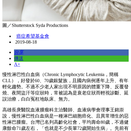
圖／Shutterstock Syda Productions
癌症希望基金會
2019-08-18
分享
傳送
A+
慢性淋巴性白血病（Chronic Lymphocytic Leukemia，簡稱
CLL），好發於60、70歲銀髮族，且國內病例逐年上升、有年
輕化趨勢。不過不少老人家出現不明原因的體重下降、反覆發
燒、夜間盜汗等症狀時，常被認為是衰老症狀而輕視診斷、延
誤治療，白白冤枉地臥床、無力。
高雄長庚醫院血液腫瘤科主治醫師、血液病學會理事王銘崇
說，慢性淋巴性白血病是一種淋巴細胞癌化、且異常增生的惡
性淋巴腫瘤。台灣已名列高齡化社會，平均壽命80歲，不過健
康餘命71歲左右，「也就是不少長輩72歲開始生病」。先前有