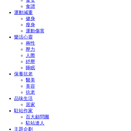
食安
食譜
運動減重
健身
瘦身
運動傷害
樂活心靈
兩性
壓力
人際
紓壓
睡眠
保養抗老
醫美
美容
抗老
品味生活
居家
駐站作家
百大顧問團
駐站達人
主題企劃