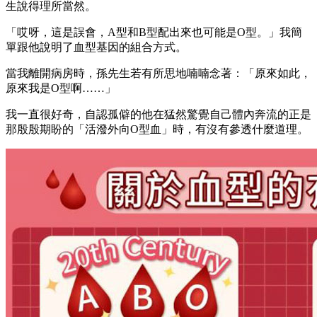
生說得理所當然。
「哎呀，這是誤會，A型和B型配出來也可能是O型。」我簡
單跟他說明了血型基因的組合方式。
當我離開病房時，孫先生若有所思地喃喃念著：「原來如此，
原來我是O型啊……」
我一直很好奇，自認孤僻的他在猛然驚覺自己體內奔流的正是
那殷殷期盼的「活潑外向O型血」時，有沒有參透什麼道理。