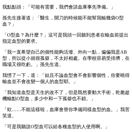
我點點頭：「可能有需要，我們會請血庫事先準備。」
孫先生接著道：「醫生，開刀的時候能不能幫我輸幾袋O型
血？」
「O型血？為什麼？」這可是我頭一回聽到患者在輸血前提出
指定血型的要求。
「我一直希望自己的個性能夠活潑、外向一點，偏偏我是AB
型，所以從小就很孤僻，不太好相處。在學校容易受排擠，在
職場又很吃虧。」孫先生道。
我愣了一下，道：「姑且不論血型會不會影響個性，你要曉得
輸血並不會改變一個人的血型耶。」
「我知道血型是天生的改不了，但是既然要動大手術，乾脆趁
機輸點O型血，多少中和一下孤僻也不錯。」
「欸……不能這樣啦，血庫會替你準備同樣血型的血。」我苦
笑道。
「可是我聽說O型血可以給各種血型的人使用啊。」