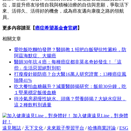
位，並提升癌友珍惜自我與積極治療的自信與意願，爭取活下
來、活得久、活得好的機會，成為癌友邁向康復之路的領航
員。
更多內容請至【
癌症希望基金會官網
】
相關文章
愛吃飯吃麵怕發胖？醫師教１招把白飯變抗性澱粉，防
阿茲海默症、大腸癌
醫師30年抗４癌：每種癌症都非莫名奇妙發生！「這
些」生活惡習絕對別犯
打瘦瘦針能防癌？台大醫16萬人研究證實：13種癌症風
險降41%
吃大餐怕血糖飆升？減重醫師揭研究：飯前30分鐘，吃
１堅果穩定飯後血糖
待冷氣房易慢性缺水、頭痛？營養師揭７大缺水症狀，
這２種飲料別過量
加入健康遠見Line，對身體
好！
遠見雜誌
/
天下文化
/
未來親子學習平台
/
哈佛商業評論
/
ESG