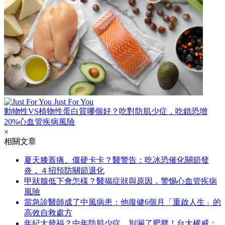
Just For You
動物性VS植物性蛋白質哪個好？吃對防肌少症，吃錯恐增
20%心血管疾病風險
×
相關文章
夏天膝蓋痛、僵硬卡卡？醫警告：吃冰恐催化關節發
炎，４招預防關節退化
甲狀腺低下會怎樣？醫揭症狀與原因，警惕心血管疾病
風險
當急診醫師成了中風病患：他復健6個月「重啟人生」的
高效自救處方
年紀大發福？中年防肌少症，別漏了肥胖！台大權威：