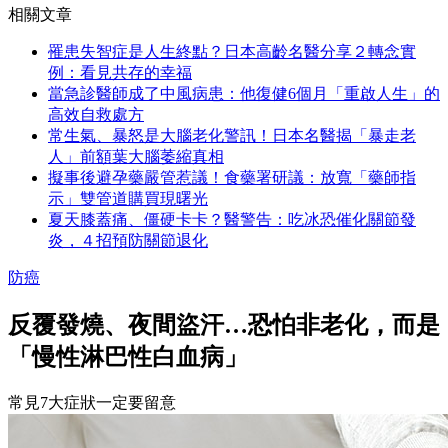
相關文章
罹患失智症是人生終點？日本高齡名醫分享２轉念實
例：看見共存的幸福
當急診醫師成了中風病患：他復健6個月「重啟人生」的
高效自救處方
常生氣、暴怒是大腦老化警訊！日本名醫揭「暴走老
人」前額葉大腦萎縮真相
擬事後避孕藥嚴管惹議！食藥署研議：放寬「藥師指
示」雙管道購買現曙光
夏天膝蓋痛、僵硬卡卡？醫警告：吃冰恐催化關節發
炎，４招預防關節退化
防癌
反覆發燒、夜間盜汗…恐怕非老化，而是
「慢性淋巴性白血病」
常見7大症狀一定要留意