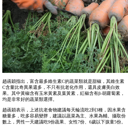
趙函穎指出，富含最多維生素C的蔬菜類就是甜椒，其維生素
C含量比奇異果還多，不只有抗老化作用，還具皮膚美白效
果。其中黃椒含有玉米黃素及葉黃素，紅椒含有β-胡蘿蔔素，
均是非常好的蔬菜類選擇。
趙函穎表示，上述抗老食物建議每天輪流吃2到3種，因水果含
糖量多，吃多容易變胖，建議以蔬菜為主、水果為輔。攝取份
數上，男性一天建議吃9份蔬果、女性7份、6歲以下孩童5份。