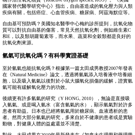
國家替代醫學研究中心》指出，自由基造成的氧化壓力與人類
疾病有關，包括癌症、心血管疾病、糖尿病、阿茲海默症等。
自由基可預防嗎？美國知名醫學中心梅約診所提到，抗氧化物
質可以對抗自由基的傷害，常見天然抗氧化劑，例如維生素C
和E，以及類胡蘿蔔素等，而水果、蔬菜和全穀類都是良好的
抗氧化劑來源。
氫氣可抗氧化嗎？有科學實證基礎
至於氫氣也能抗氧化嗎？根據第一篇太田成男教授2007年發表
在《Natural Medicine》論文，透過將氫氣添入培養液中培養細
胞，以及吸入氫氣以後對於小鼠大腦氧化損傷的緩解，證實氫
氣可能有緩解氧化壓力的功效。
後續更有許多氫氣的研究（Y HONG, 2010），無論是直接吸
入氫氣、或是喝入氫水（富含氫氣的水），顯示氫氣對於許多
患者有助益。日本也已經將氫氣用於糖尿病、血液透析的患
者。然而大部分氫氣的研究，多來自於不健康的患者或是實驗
動物，對健康人體的益處還並不清楚。
對此，太田成男在2019年最新發表在《加拿大生理學和藥理學