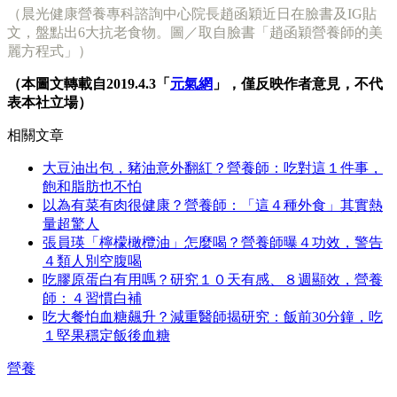
（晨光健康營養專科諮詢中心院長趙函穎近日在臉書及IG貼
文，盤點出6大抗老食物。圖／取自臉書「趙函穎營養師的美
麗方程式」）
（本圖文轉載自2019.4.3「
元氣網
」，僅反映作者意見，不代
表本社立場）
相關文章
大豆油出包，豬油意外翻紅？營養師：吃對這１件事，
飽和脂肪也不怕
以為有菜有肉很健康？營養師：「這４種外食」其實熱
量超驚人
張員瑛「檸檬橄欖油」怎麼喝？營養師曝４功效，警告
４類人別空腹喝
吃膠原蛋白有用嗎？研究１０天有感、８週顯效，營養
師：４習慣白補
吃大餐怕血糖飆升？減重醫師揭研究：飯前30分鐘，吃
１堅果穩定飯後血糖
營養