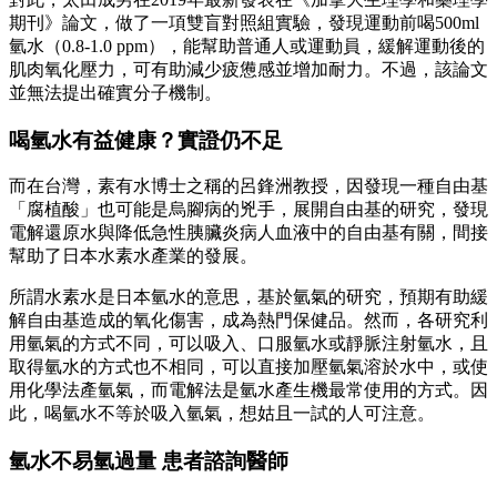
期刊》論文，做了一項雙盲對照組實驗，發現運動前喝500ml
氫水（0.8-1.0 ppm），能幫助普通人或運動員，緩解運動後的
肌肉氧化壓力，可有助減少疲憊感並增加耐力。不過，該論文
並無法提出確實分子機制。
喝氫水有益健康？實證仍不足
而在台灣，素有水博士之稱的呂鋒洲教授，因發現一種自由基
「腐植酸」也可能是烏腳病的兇手，展開自由基的研究，發現
電解還原水與降低急性胰臟炎病人血液中的自由基有關，間接
幫助了日本水素水產業的發展。
所謂水素水是日本氫水的意思，基於氫氣的研究，預期有助緩
解自由基造成的氧化傷害，成為熱門保健品。然而，各研究利
用氫氣的方式不同，可以吸入、口服氫水或靜脈注射氫水，且
取得氫水的方式也不相同，可以直接加壓氫氣溶於水中，或使
用化學法產氫氣，而電解法是氫水產生機最常使用的方式。因
此，喝氫水不等於吸入氫氣，想姑且一試的人可注意。
氫水不易氫過量 患者諮詢醫師