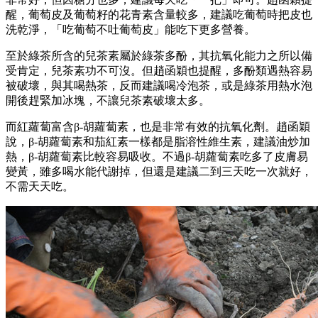
醒，葡萄皮及葡萄籽的花青素含量較多，建議吃葡萄時把皮也
洗乾淨，「吃葡萄不吐葡萄皮」能吃下更多營養。
至於綠茶所含的兒茶素屬於綠茶多酚，其抗氧化能力之所以備
受肯定，兒茶素功不可沒。但趙函穎也提醒，多酚類遇熱容易
被破壞，與其喝熱茶，反而建議喝冷泡茶，或是綠茶用熱水泡
開後趕緊加冰塊，不讓兒茶素破壞太多。
而紅蘿蔔富含β-胡蘿蔔素，也是非常有效的抗氧化劑。趙函穎
說，β-胡蘿蔔素和茄紅素一樣都是脂溶性維生素，建議油炒加
熱，β-胡蘿蔔素比較容易吸收。不過β-胡蘿蔔素吃多了皮膚易
變黃，雖多喝水能代謝掉，但還是建議二到三天吃一次就好，
不需天天吃。