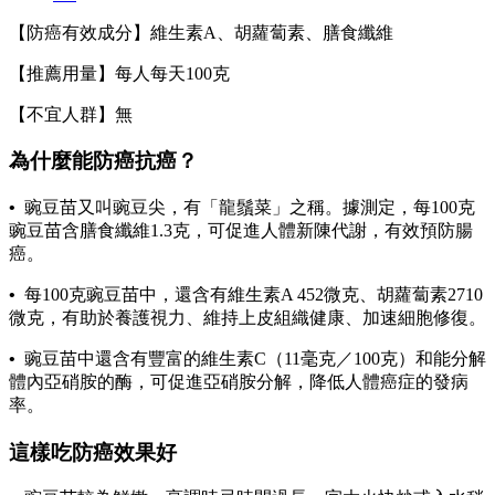
【防癌有效成分】維生素A、胡蘿蔔素、膳食纖維
【推薦用量】每人每天100克
【不宜人群】無
為什麼能防癌抗癌？
•
豌豆苗又叫豌豆尖，有「龍鬚菜」之稱。據測定，每100克
豌豆苗含膳食纖維1.3克，可促進人體新陳代謝，有效預防腸
癌。
•
每100克豌豆苗中，還含有維生素A 452微克、胡蘿蔔素2710
微克，有助於養護視力、維持上皮組織健康、加速細胞修復。
•
豌豆苗中還含有豐富的維生素C（11毫克／100克）和能分解
體內亞硝胺的酶，可促進亞硝胺分解，降低人體癌症的發病
率。
這樣吃防癌效果好