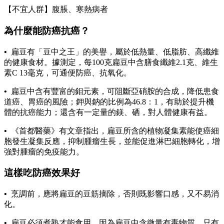
【不宜人群】腹脹、寒熱病者
為什麼能防癌抗癌？
•
扁豆有「豆中之王」的美譽，屬於低熱量、低脂肪、高纖維
的健康食材。據測定，每100克扁豆中含膳食纖維2.1克、維生
素C 13毫克，可通便防癌、抗氧化。
•
扁豆中含有豐富的鉬元素，可阻斷亞硝胺的合成，降低患食
道癌、胃癌的風險；鉀與鈉的比例為46.8：1，有助於提升機
體的抗癌能力；還含有一定量的鎂、硒，對人體健康有益。
•
《首都醫藥》有文章指出，扁豆所含的植物凝集素能使癌細
胞發生凝集反應，抑制腫瘤生長，並能促進淋巴細胞轉化，增
強對腫瘤的免疫能力。
這樣吃防癌效果好
•
烹調前，應將扁豆的豆筋摘除，否則既影響口感，又不易消
化。
•
扁豆必須煮熟才能食用，因為扁豆中含微量有毒物質，只有