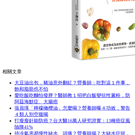
相關文章
大豆油出包，豬油意外翻紅？營養師：吃對這１件事，
飽和脂肪也不怕
愛吃飯吃麵怕發胖？醫師教１招把白飯變抗性澱粉，防
阿茲海默症、大腸癌
張員瑛「檸檬橄欖油」怎麼喝？營養師曝４功效，警告
４類人別空腹喝
打瘦瘦針能防癌？台大醫16萬人研究證實：13種癌症風
險降41%
待冷氣房易慢性缺水、頭痛？營養師揭７大缺水症狀，