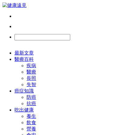
最新文章
醫療百科
疾病
醫療
長照
失智
癌症知識
防癌
抗癌
吃出健康
養生
飲食
營養