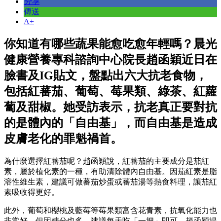
分享
傳送
A+
你知道有哪些蔬果能愈吃愈年輕嗎？晨光
健康營養專科諮詢中心院長趙函穎近日在
臉書及IG貼文，盤點出六大抗老食物，
包括紅蕃茄、葡萄、莓果類、綠茶、紅蘿
蔔及甜椒。她受訪表示，抗老真正要對抗
的是體內的「自由基」，而自由基是造成
皮膚老化的罪魁禍首。
為什麼選擇紅蕃茄呢？趙函穎說，紅蕃茄的主要成分是茄紅
素，屬於植化素的一種，有助清除體內自由基。因茄紅素是脂
溶性維生素，建議可做蕃茄炒蛋或蕃茄湯等熱食料理，讓茄紅
素吸收得更好。
此外，葡萄和櫻桃及藍莓等莓果類富含花青素，抗氧化能力也
非常好，但因糖分也多，建議每天吃「一把」即可。趙函穎提