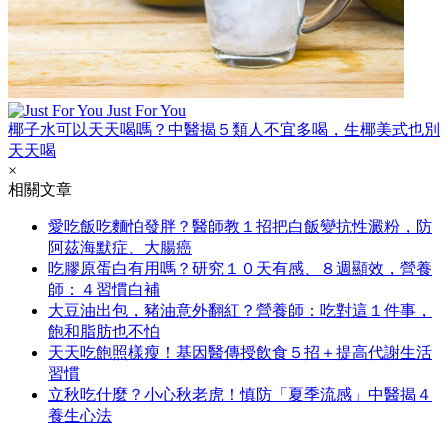
Just For You
椰子水可以天天喝嗎？中醫揭５類人不宜多喝，生椰美式也別
天天喝
×
相關文章
愛吃飯吃麵怕發胖？醫師教１招把白飯變抗性澱粉，防
阿茲海默症、大腸癌
吃膠原蛋白有用嗎？研究１０天有感、８週顯效，營養
師：４習慣白補
大豆油出包，豬油意外翻紅？營養師：吃對這１件事，
飽和脂肪也不怕
天天吃飽照樣瘦！基因醫傳授飲食５招＋提高代謝生活
習慣
立秋吃什麼？小心秋老虎！慎防「夏季流感」中醫揭４
養生心法