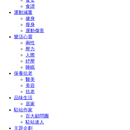
食安
食譜
運動減重
健身
瘦身
運動傷害
樂活心靈
兩性
壓力
人際
紓壓
睡眠
保養抗老
醫美
美容
抗老
品味生活
居家
駐站作家
百大顧問團
駐站達人
主題企劃