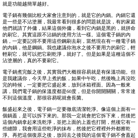
就是功能越簡單越好。
電子鍋有幾個比較大家會注意到的，就是它的內鍋。內鍋它還
是一些是不沾塗層，我最常看到很多的問題就是說，有的家庭
他們就請了外傭，結果這個外傭，看到它內鍋是黑的，就拼命
的刷它。其實這跟不沾鍋的使用方法一樣。這個電子鍋的內
鍋，一定要記得不要用這些鋼刷去刷，當然現在有一種電子鍋
的內鍋，他是鋼鍋。我也建議你泡水之後不要用力的刷它，輕
輕刷它，就可以把它刷乾淨，就好了。但是如果是這種這個不
沾塗層的，真的不要刷它。
電子鍋煮完飯之後，其實我們大概很容易就是有保溫功能。但
是我建議你，今天早上煮的飯，如果中午吃，然後晚上再沒吃
完的時候，一定要把它盛起來，放到冰箱裡面。因為一般來
講，我們電子鍋的保溫度都是60度，但是你開開關關，常常達
不到這個溫度，那很容易呢就會長菌。
飯盛起來之後，電子鍋一定要徹底清潔乾淨。像這個上面有一
個鍋蓋，是可以拆下來的。那我一定就會把它拆下來，然後把
這個內鍋拿起來洗乾淨，並把上面的上蓋也打開，然後它有一
些縫隙，我會用這些乾淨的抹布，然後把它裡裡外外都擦乾
淨。再把這個復原之後，放回去之後我的這個電子鍋不會蓋起