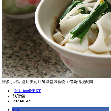
許多小吃店會用美耐皿餐具盛裝食物；僅為情境配圖。
食力 foodNEXT
張智傑
2020-01-09
分享