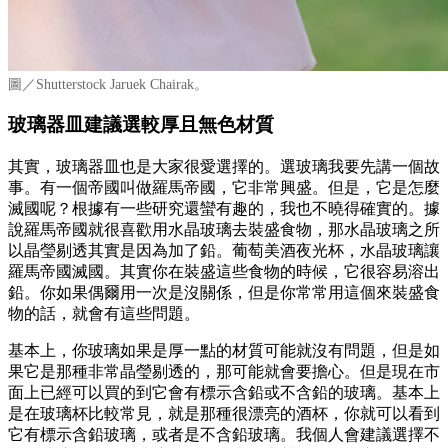
圖／Shutterstock Jaruek Chairak。
玻璃器皿建議選較厚且無色材質
其實，玻璃器皿也是大家很愛選擇的。選玻璃我要先講一個故
事。有一個帝國叫做羅馬帝國，它非常興盛。但是，它是怎麼
滅國呢？根據有一些研究還蠻有趣的，我也不曉得確實的。據
說羅馬帝國就很喜歡用水晶玻璃去裝盛食物，那水晶玻璃之所
以晶瑩剔透其實是因為加了鉛。葡萄美酒夜光杯，水晶玻璃讓
羅馬帝國滅國。其實你在裝盛這些食物的時候，它很容易溶出
鉛。你如果偶爾用一次是沒關係，但是你常常用這個來裝盛食
物的話，就會有這些問題。
基本上，你玻璃如果是厚一點的材質可能就沒有問題，但是如
果它是那種非常晶瑩剔透的，那可能就會要擔心。但是現在市
面上已經可以買的到它會有標示含鉛或不含鉛的玻璃。基本上
是在玻璃杯比較常見，就是那種很漂亮的酒杯，你就可以看到
它有標示含鉛玻璃，或者是不含鉛玻璃。我個人會建議選擇不