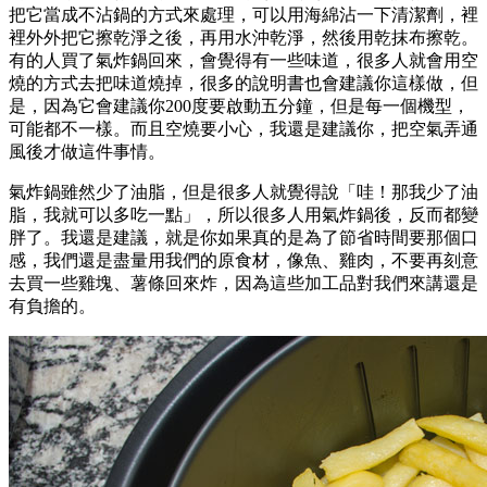
把它當成不沾鍋的方式來處理，可以用海綿沾一下清潔劑，裡
裡外外把它擦乾淨之後，再用水沖乾淨，然後用乾抹布擦乾。
有的人買了氣炸鍋回來，會覺得有一些味道，很多人就會用空
燒的方式去把味道燒掉，很多的說明書也會建議你這樣做，但
是，因為它會建議你200度要啟動五分鐘，但是每一個機型，
可能都不一樣。而且空燒要小心，我還是建議你，把空氣弄通
風後才做這件事情。
氣炸鍋雖然少了油脂，但是很多人就覺得說「哇！那我少了油
脂，我就可以多吃一點」，所以很多人用氣炸鍋後，反而都變
胖了。我還是建議，就是你如果真的是為了節省時間要那個口
感，我們還是盡量用我們的原食材，像魚、雞肉，不要再刻意
去買一些雞塊、薯條回來炸，因為這些加工品對我們來講還是
有負擔的。