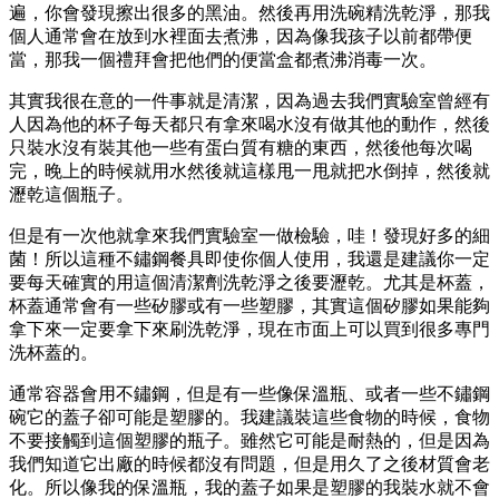
遍，你會發現擦出很多的黑油。然後再用洗碗精洗乾淨，那我
個人通常會在放到水裡面去煮沸，因為像我孩子以前都帶便
當，那我一個禮拜會把他們的便當盒都煮沸消毒一次。
其實我很在意的一件事就是清潔，因為過去我們實驗室曾經有
人因為他的杯子每天都只有拿來喝水沒有做其他的動作，然後
只裝水沒有裝其他一些有蛋白質有糖的東西，然後他每次喝
完，晚上的時候就用水然後就這樣甩一甩就把水倒掉，然後就
瀝乾這個瓶子。
但是有一次他就拿來我們實驗室一做檢驗，哇！發現好多的細
菌！所以這種不鏽鋼餐具即使你個人使用，我還是建議你一定
要每天確實的用這個清潔劑洗乾淨之後要瀝乾。尤其是杯蓋，
杯蓋通常會有一些矽膠或有一些塑膠，其實這個矽膠如果能夠
拿下來一定要拿下來刷洗乾淨，現在市面上可以買到很多專門
洗杯蓋的。
通常容器會用不鏽鋼，但是有一些像保溫瓶、或者一些不鏽鋼
碗它的蓋子卻可能是塑膠的。我建議裝這些食物的時候，食物
不要接觸到這個塑膠的瓶子。雖然它可能是耐熱的，但是因為
我們知道它出廠的時候都沒有問題，但是用久了之後材質會老
化。所以像我的保溫瓶，我的蓋子如果是塑膠的我裝水就不會