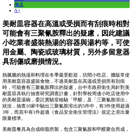
傳送
A+
美耐皿容器在高溫或受損而有刮痕時相對
可能會有三聚氰胺釋出的疑慮，因此建議
小吃業者盛裝熱湯的容器與湯杓等，可使
用金屬、陶瓷或玻璃材質，另外多留意器
具刮傷或磨損情況。
熱騰騰的熱湯和料理在冬季最受歡迎，坊間小吃店、攤販常使
用美耐皿容器盛裝食物，不過美耐皿在高溫或受損而有刮痕
時，可能會有三聚氰胺釋出的疑慮，台中市政府衛生局針對美
耐皿容具執行抽查研究調查計畫，針對學校周邊小吃店使用中
的美耐皿湯碗，委託實驗室檢驗「甲醛」及「三聚氰胺溶出」
狀況，抽查10家中驗出三聚氰胺溶出的5件中，有3件使用超過
3年，而其中有1件超過《食品安全衛生管理法》規定之溶出量
限量標準。
美耐皿餐具為合成樹脂所製，包含三聚氰胺和甲醛聚合而成，