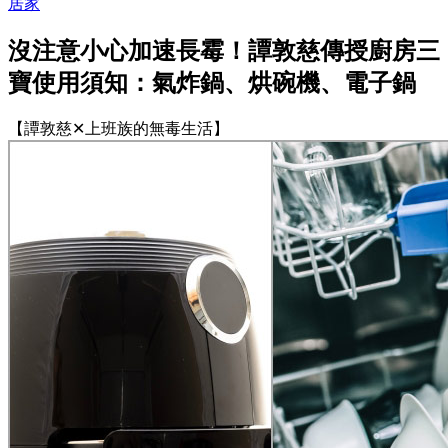
居家
沒注意小心加速長霉！譚敦慈傳授廚房三
寶使用須知：氣炸鍋、烘碗機、電子鍋
【譚敦慈✕上班族的無毒生活】