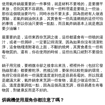
使用氣炸鍋最重要的一件事情，就是材料不要堆的，是要攤平
來放，否則其實不容易熟。而有一些料理還是要噴上一些油，
那你這個噴油要均勻，同時水份不要太多。因為曾經有人做過
實驗，若氣炸鍋油倒太多，其實會有一些高溫燃燒的這些可怕
的事情，所以你油只要噴一點點，而且氣炸鍋基本上就是應該
要少油嘛！
最重要的是，這些東西你烹調之後，這些都還會有一些噴的湯
汁，或者一些屑碎，一定要記得清潔。因為如果你沒有清潔乾
淨，這食物殘渣附著在上面，不斷的燒烤，其實會產生一些有
毒物質的。還有，你在使用的時候，這些出風口絕對不要擋住
它。
鍋子用完後，要稍微冷卻之後拿出來洗，裡裡外外（包括它發
熱線那邊）都要擦乾淨。然後記得，要保持比較乾燥的環境，
免得它很容易有一些濕度溫度達到也是容易長霉的。所以我還
是建議大家，氣炸鍋拿來烹調一些食物，還是少做這些加工
品。溫度盡量調低一點，因為這個高溫烹調，很容易產生有毒
物質，對健康反而是不好的。
烘碗機使用眉角你都注意了嗎？