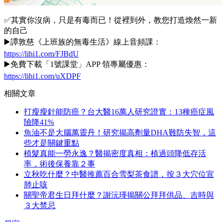
✅其實你沒病，只是有毒而已！從裡到外，教您打造煥然一新
的自己
▶️譚敦慈《上班族的無毒生活》線上音頻課：
https://lihi1.com/FJBdU
▶️免費下載「1號課堂」APP 領專屬優惠：
https://lihi1.com/uXDPF
相關文章
打瘦瘦針能防癌？台大醫16萬人研究證實：13種癌症風
險降41%
魚油不是大腦萬靈丹！研究揭高劑量DHA難防失智，這
些才是關鍵重點
植髮真能一勞永逸？醫揭密度真相：植過頭降低存活
率，術後保養靠２事
立秋吃什麼？中醫推薦百合雪梨茶食譜，按３大穴位宣
肺止咳
關聖帝君生日拜什麼？謝沅瑾揭關公拜拜供品、吉時與
３大禁忌