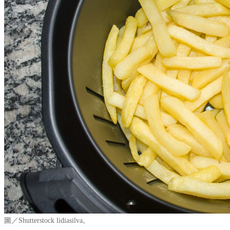
圖／Shutterstock lidiasilva。