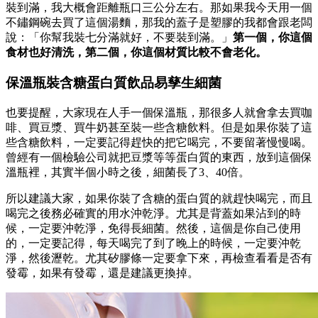
裝到滿，我大概會距離瓶口三公分左右。那如果我今天用一個
不鏽鋼碗去買了這個湯麵，那我的蓋子是塑膠的我都會跟老闆
說：「你幫我裝七分滿就好，不要裝到滿。」
第一個，你這個
食材也好清洗，第二個，你這個材質比較不會老化。
保溫瓶裝含糖蛋白質飲品易孳生細菌
也要提醒，大家現在人手一個保溫瓶，那很多人就會拿去買咖
啡、買豆漿、買牛奶甚至裝一些含糖飲料。但是如果你裝了這
些含糖飲料，一定要記得趕快的把它喝完，不要留著慢慢喝。
曾經有一個檢驗公司就把豆漿等等蛋白質的東西，放到這個保
溫瓶裡，其實半個小時之後，細菌長了3、40倍。
所以建議大家，如果你裝了含糖的蛋白質的就趕快喝完，而且
喝完之後務必確實的用水沖乾淨。尤其是背蓋如果沾到的時
候，一定要沖乾淨，免得長細菌。然後，這個是你自己使用
的，一定要記得，每天喝完了到了晚上的時候，一定要沖乾
淨，然後瀝乾。尤其矽膠條一定要拿下來，再檢查看看是否有
發霉，如果有發霉，還是建議更換掉。