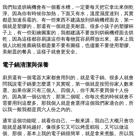
我們知道烘碗機會有一個蓄水槽，一定要每天把它拿出來倒乾
淨。因為你有時候你加熱，下面又有水，溫度濕度達到，其實
都是加速長霉的。有一些東西不建議放到烘碗機裡面去，第一
個就是塑膠的，那還有一個就是美耐皿。很多小孩子的塑膠杯
子上，有一些彩繪圖案的，我都建議不要放到烘碗機裡面去烘
乾，因為這樣都容易讓這些有毒物質容易釋放出來。基本上我
個人比較推薦碗筷都盡量不要有圖樣，也儘量不要使用塑膠、
美耐皿的餐具，這樣子就會更安全。
電子鍋清潔與保養
廚房還有一個電器大家都會用到的，就是電子鍋。很多人就會
問我說電子鍋要怎麼選？其實呢，第一個就是按照你家人數來
選。如果你家只有三個人、四個人，你千萬不要買個十人份
的。因為第一個佔地方，那第二個呢，你每次煮的時候就會不
需要用到這麼多。那我個人就是會選擇這個我們家適合的，所
以我一般我都是買六人份之內的。
通常這個功能呢，就看你自己。一般來講，我自己大概只會功
能就是越單純越好。像很多它又可以烤蛋糕啦，又可以做這
個、那個，基本上我的電子鍋很簡單，就是拿來煮飯。所以我