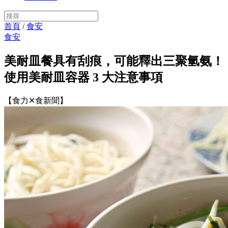
首頁
/
食安
食安
美耐皿餐具有刮痕，可能釋出三聚氫氨！
使用美耐皿容器 3 大注意事項
【食力✕食新聞】