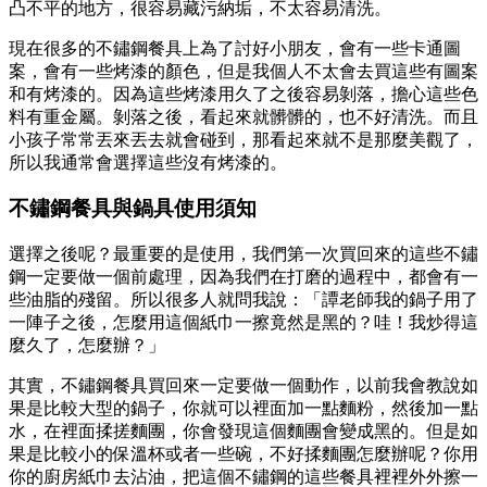
凸不平的地方，很容易藏污納垢，不太容易清洗。
現在很多的不鏽鋼餐具上為了討好小朋友，會有一些卡通圖
案，會有一些烤漆的顏色，但是我個人不太會去買這些有圖案
和有烤漆的。因為這些烤漆用久了之後容易剝落，擔心這些色
料有重金屬。剝落之後，看起來就髒髒的，也不好清洗。而且
小孩子常常丟來丟去就會碰到，那看起來就不是那麼美觀了，
所以我通常會選擇這些沒有烤漆的。
不鏽鋼餐具與鍋具使用須知
選擇之後呢？最重要的是使用，我們第一次買回來的這些不鏽
鋼一定要做一個前處理，因為我們在打磨的過程中，都會有一
些油脂的殘留。所以很多人就問我說：「譚老師我的鍋子用了
一陣子之後，怎麼用這個紙巾一擦竟然是黑的？哇！我炒得這
麼久了，怎麼辦？」
其實，不鏽鋼餐具買回來一定要做一個動作，以前我會教說如
果是比較大型的鍋子，你就可以裡面加一點麵粉，然後加一點
水，在裡面揉搓麵團，你會發現這個麵團會變成黑的。但是如
果是比較小的保溫杯或者一些碗，不好揉麵團怎麼辦呢？你用
你的廚房紙巾去沾油，把這個不鏽鋼的這些餐具裡裡外外擦一