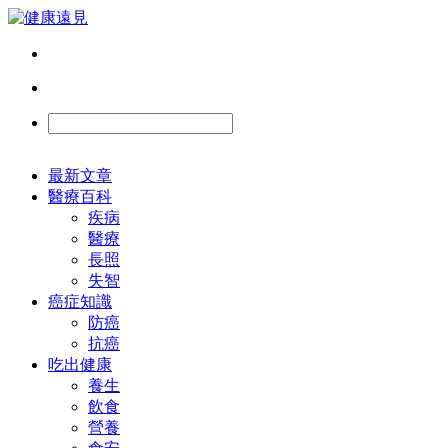
最新文章
醫療百科
疾病
醫療
長照
失智
癌症知識
防癌
抗癌
吃出健康
養生
飲食
營養