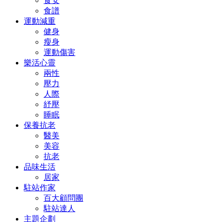
食安
食譜
運動減重
健身
瘦身
運動傷害
樂活心靈
兩性
壓力
人際
紓壓
睡眠
保養抗老
醫美
美容
抗老
品味生活
居家
駐站作家
百大顧問團
駐站達人
主題企劃