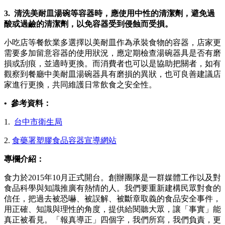
3. 清洗美耐皿湯碗等容器時，應使用中性的清潔劑，避免過
酸或過鹼的清潔劑，以免容器受到侵蝕而受損。
小吃店等餐飲業多選擇以美耐皿作為承裝食物的容器，店家更
需要多加留意容器的使用狀況，應定期檢查湯碗器具是否有磨
損或刮痕，並適時更換。而消費者也可以是協助把關者，如有
觀察到餐廳中美耐皿湯碗器具有磨損的異狀，也可良善建議店
家進行更換，共同維護日常飲食之安全性。
• 參考資料：
1.
台中市衛生局
2.
食藥署塑膠食品容器宣導網站
專欄介紹：
食力於2015年10月正式開台。創辦團隊是一群媒體工作以及對
食品科學與知識推廣有熱情的人。我們要重新建構民眾對食的
信任，把過去被恐嚇、被誤解、被斷章取義的食品安全事件，
用正確、知識與理性的角度，提供給閱聽大眾，讓「事實」能
真正被看見。「報真導正」四個字，我們所寫，我們負責，更