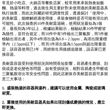
常見於小吃店、火鍋店等餐飲店家，較常用來承裝熱食如飯
麵、熱湯等料理，過去衛生局主要針對未使用過的美耐皿器具
執行抽查，而此次則屬於研究調查性質，透過探討「使用中」
的美耐皿，能瞭解經過使用後，承裝食物時是否可能有溶出的
可能性。此次抽查的10件美耐皿湯碗，使用狀況最短為1個
月，最長則為3年以上，根據結果顯示，檢驗結果10件甲醛皆
為陰性，並符合規定，而10件中有5件檢出三聚氰胺，而5件被
檢驗出溶出者，其中4件溶出值為0.8～2.3ppm，為溶出限量標
準內（2.5ppm以下），而另1件溶出值為3.5ppm則超出限量規
定，該容器使用已1年，而經衛生局後續追蹤後，該店家已更
換容器。
美耐皿容器受到使用狀況與時間長短影響，容易產生磨損、刮
痕或是老化變色等問題，如有受損狀況，相對容易產生甲醛或
三聚氰胺溶出等安全性問題，因此店家保存美耐皿容器可多留
意三大事項：
1. 盛裝熱湯的容器與湯杓，建議可以使用金屬、陶瓷或玻璃
材質。
2. 重複使用的美耐皿器具如果出現刮傷或磨損的情況，應立
即更換。