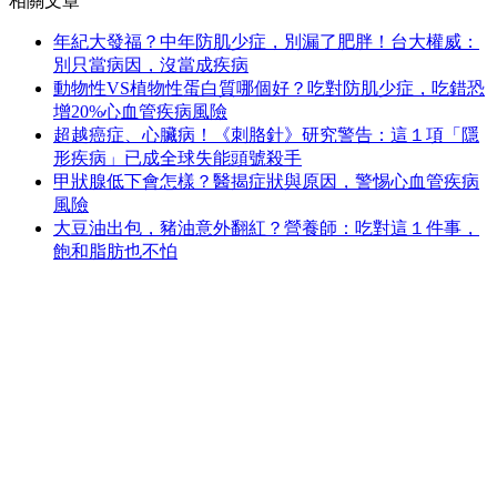
相關文章
年紀大發福？中年防肌少症，別漏了肥胖！台大權威：
別只當病因，沒當成疾病
動物性VS植物性蛋白質哪個好？吃對防肌少症，吃錯恐
增20%心血管疾病風險
超越癌症、心臟病！《刺胳針》研究警告：這１項「隱
形疾病」已成全球失能頭號殺手
甲狀腺低下會怎樣？醫揭症狀與原因，警惕心血管疾病
風險
大豆油出包，豬油意外翻紅？營養師：吃對這１件事，
飽和脂肪也不怕