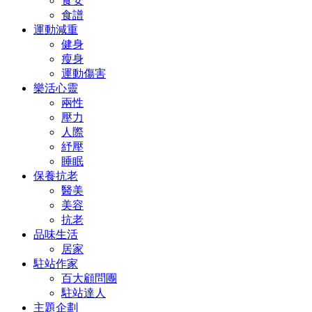
食安
食譜
運動減重
健身
瘦身
運動傷害
樂活心靈
兩性
壓力
人際
紓壓
睡眠
保養抗老
醫美
美容
抗老
品味生活
居家
駐站作家
百大顧問團
駐站達人
主題企劃