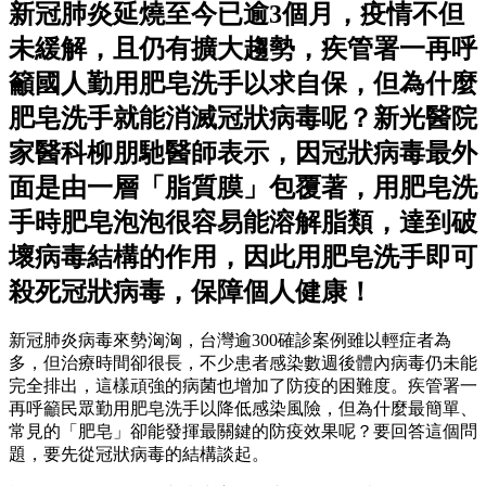
新冠肺炎延燒至今已逾3個月，疫情不但
未緩解，且仍有擴大趨勢，疾管署一再呼
籲國人勤用肥皂洗手以求自保，但為什麼
肥皂洗手就能消滅冠狀病毒呢？新光醫院
家醫科柳朋馳醫師表示，因冠狀病毒最外
面是由一層「脂質膜」包覆著，用肥皂洗
手時肥皂泡泡很容易能溶解脂類，達到破
壞病毒結構的作用，因此用肥皂洗手即可
殺死冠狀病毒，保障個人健康！
新冠肺炎病毒來勢洶洶，台灣逾300確診案例雖以輕症者為
多，但治療時間卻很長，不少患者感染數週後體內病毒仍未能
完全排出，這樣頑強的病菌也增加了防疫的困難度。疾管署一
再呼籲民眾勤用肥皂洗手以降低感染風險，但為什麼最簡單、
常見的「肥皂」卻能發揮最關鍵的防疫效果呢？要回答這個問
題，要先從冠狀病毒的結構談起。