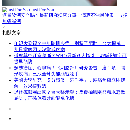
Just For You
適量飲酒安全嗎？最新研究揭密３事：滴酒不沾最健康，５招
無痛減酒
×
相關文章
年紀大發福？中年防肌少症，別漏了肥胖！台大權威：
別只當病因，沒當成疾病
孤獨與空汙竟傷腦？WHO最新６大指引：45%認知症可
提早預防
超越癌症、心臟病！《刺胳針》研究警告：這１項「隱
形疾病」已成全球失能頭號殺手
美國大學研究：５分鐘做「這件事」，疼痛焦慮立即緩
解，效果撐數週
退休瘋跟團出國？台大醫示警：反覆抽膝關節積水恐致
感染，正確休養才能避免化膿