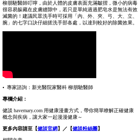
柳朋馳醫師叮嚀，由於人體的皮膚表面充滿皺摺，微小的病毒
很容易躲藏在皮膚縫隙中，若只是單純過過肥皂水是無法有效
滅菌的！建議民眾洗手時可採用「內、外、夾、弓、大、立、
腕」的七字口訣仔細搓洗手部各處，以達到較好的除菌效果。
• 專家諮詢：新光醫院家醫科 柳朋馳醫師
專欄介紹：
健談 havemary.com 用健康漫畫方式，帶你簡單瞭解正確健康
概念與疾病，讓大家一起漫漫健康～
更多內容請至【
健談官網
】／【
健談粉絲團
】