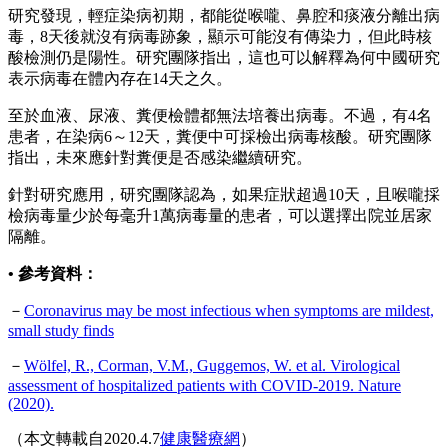
研究發現，輕症染病初期，都能從喉嚨、鼻腔和痰液分離出病
毒，8天後就沒有病毒跡象，顯示可能沒有傳染力，但此時核
酸檢測仍是陽性。研究團隊指出，這也可以解釋為何中國研究
表示病毒在體內存在14天之久。
至於血液、尿液、糞便檢體都無法培養出病毒。不過，有4名
患者，在染病6～12天，糞便中可採檢出病毒核酸。研究團隊
指出，未來應針對糞便是否感染繼續研究。
針對研究應用，研究團隊認為，如果症狀超過10天，且喉嚨採
檢病毒量少於每毫升1萬病毒量的患者，可以選擇出院並居家
隔離。
•
參考資料：
－
Coronavirus may be most infectious when symptoms are mildest,
small study finds
－
Wölfel, R., Corman, V.M., Guggemos, W. et al. Virological
assessment of hospitalized patients with COVID-2019. Nature
(2020).
（本文轉載自2020.4.7
健康醫療網
）