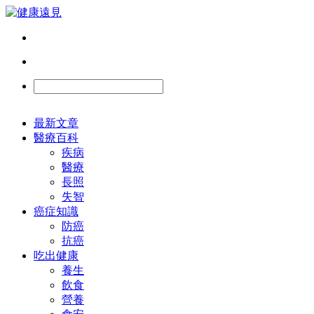
最新文章
醫療百科
疾病
醫療
長照
失智
癌症知識
防癌
抗癌
吃出健康
養生
飲食
營養