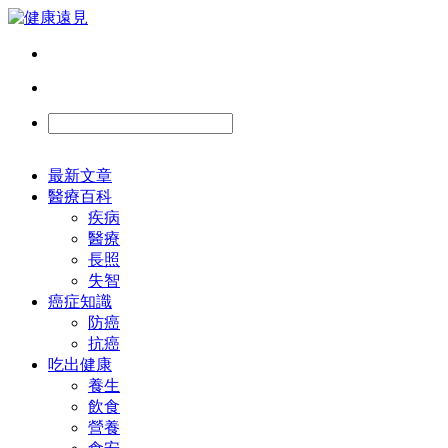
最新文章
醫療百科
疾病
醫療
長照
失智
癌症知識
防癌
抗癌
吃出健康
養生
飲食
營養