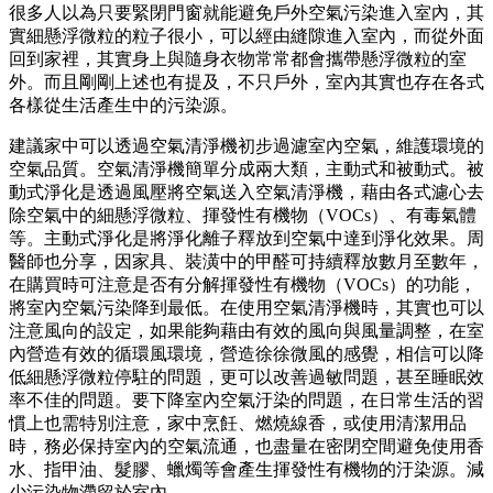
很多人以為只要緊閉門窗就能避免戶外空氣污染進入室內，其
實細懸浮微粒的粒子很小，可以經由縫隙進入室內，而從外面
回到家裡，其實身上與隨身衣物常常都會攜帶懸浮微粒的室
外。而且剛剛上述也有提及，不只戶外，室內其實也存在各式
各樣從生活產生中的污染源。
建議家中可以透過空氣清淨機初步過濾室內空氣，維護環境的
空氣品質。空氣清淨機簡單分成兩大類，主動式和被動式。被
動式淨化是透過風壓將空氣送入空氣清淨機，藉由各式濾心去
除空氣中的細懸浮微粒、揮發性有機物（VOCs）、有毒氣體
等。主動式淨化是將淨化離子釋放到空氣中達到淨化效果。周
醫師也分享，因家具、裝潢中的甲醛可持續釋放數月至數年，
在購買時可注意是否有分解揮發性有機物（VOCs）的功能，
將室內空氣污染降到最低。在使用空氣清淨機時，其實也可以
注意風向的設定，如果能夠藉由有效的風向與風量調整，在室
內營造有效的循環風環境，營造徐徐微風的感覺，相信可以降
低細懸浮微粒停駐的問題，更可以改善過敏問題，甚至睡眠效
率不佳的問題。要下降室內空氣汙染的問題，在日常生活的習
慣上也需特別注意，家中烹飪、燃燒線香，或使用清潔用品
時，務必保持室內的空氣流通，也盡量在密閉空間避免使用香
水、指甲油、髮膠、蠟燭等會產生揮發性有機物的汙染源。減
少污染物滯留於室內。