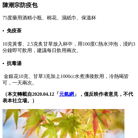
陳潮宗防疫包
75度藥用酒精小瓶、棉花、濕紙巾、保溫杯
• 免疫茶
10克黃耆、2.5克炙甘草放入杯中，用100度C熱水沖泡，浸約3
分鐘即可飲用，建議每日飲用兩次。
• 抗毒湯
金銀花10克、甘草3克加上1000cc水煮沸後飲用，冷熱喝皆
可，一天兩次。
（本文轉載自2020.04.12「
元氣網
」，僅反映作者意見，不代
表本社立場。）