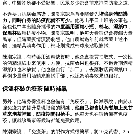
察，中醫診所卻不受影響，民眾多少都會前來詢問防疫之道。
不過要力抗病毒感染，陳潮宗認為首要關鍵先
增強身體防護
力，同時自身的防疫配備不可少。
他秀出平日上班的公事包，
從包包中拿出隨身攜帶的
75度藥用酒精小瓶、棉花、濕紙巾、
保溫杯
四種抗疫小物。陳潮宗說明，他每天看診仍會接觸大量
民眾，但隨著疫情演變劇烈，他自農曆過年前就帶著上述小
物，酒精具消毒作用，棉花則揉成棉球來沾取擦拭。
陳潮宗說，有時藥用酒精缺貨時，他會直接買抽取式、一次性
的酒精濕紙巾來使用，方便、抗菌效果也很好。不過近期酒精
濕紙巾也常缺貨，他也會自行「加工」，去藥妝店買濕紙巾，
再倒少量藥用酒精來擦拭手部，他認為消毒效果也很好。
保溫杯裝免疫茶 隨時補氣
另外，他隨身保溫杯也會備有「免疫茶」。陳潮宗說，由於加
強免疫力的提升是現階段的關鍵，
他自己都會以黃耆加上炙甘
草來泡茶補氣，防疫期間很搶手。
他每天也在診所備有免疫
茶，讓就診民眾等候時都能免費飲用。
陳潮宗說，「免疫茶」的製作方式很簡單，將10克黃耆、2.5