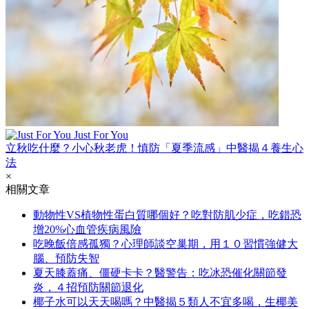
Just For You
立秋吃什麼？小心秋老虎！慎防「夏季流感」中醫揭４養生心
法
×
相關文章
動物性VS植物性蛋白質哪個好？吃對防肌少症，吃錯恐
增20%心血管疾病風險
吃晚飯倍感孤獨？心理師談空巢期，用１０習慣強健大
腦、預防失智
夏天膝蓋痛、僵硬卡卡？醫警告：吃冰恐催化關節發
炎，４招預防關節退化
椰子水可以天天喝嗎？中醫揭５類人不宜多喝，生椰美