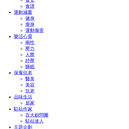
食安
食譜
運動減重
健身
瘦身
運動傷害
樂活心靈
兩性
壓力
人際
紓壓
睡眠
保養抗老
醫美
美容
抗老
品味生活
居家
駐站作家
百大顧問團
駐站達人
主題企劃