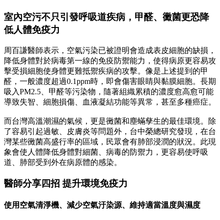
室內空污不只引發呼吸道疾病，甲醛、黴菌更恐降
低人體免疫力
周百謙醫師表示，空氣污染已被證明會造成表皮細胞的缺損，
降低身體對於病毒第一線的免疫防禦能力，使得病原更容易攻
擊受損細胞使身體更難抵禦疾病的攻擊。像是上述提到的甲
醛，一般濃度超過0.1ppm時，即會傷害眼睛與黏膜細胞。長期
吸入PM2.5、甲醛等污染物，隨著組織累積的濃度愈高愈可能
導致失智、細胞損傷、血液凝結功能等異常，甚至多種癌症。
而台灣高溫潮濕的氣候，更是黴菌和塵蟎孳生的最佳環境。除
了容易引起過敏、皮膚炎等問題外，台中榮總研究發現，在台
灣某些黴菌高盛行率的區域，民眾會有肺部浸潤的狀況。此現
象會使人體降低身體對細菌、病毒的防禦力，更容易使呼吸
道、肺部受到外在病原體的感染。
醫師分享四招 提升環境免疫力
使用空氣清淨機、減少空氣汙染源、維持適當溫度與濕度