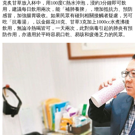
克炙甘草放入杯中，用100度C熱水沖泡，浸約3分鐘即可飲
用，建議每日飲用兩次，能「補肺養脾」，增加抵抗力、預防
感冒，加強腸胃吸收。如果民眾有碰到相關接觸者疑慮，另可
吃「抗毒湯」，以金銀花10克、甘草3克加上1000cc水煮沸後
飲用，無論冷熱喝皆可，一天兩次，此對病毒引起的肺炎有預
防作用，亦適用於平時容易口乾、易咳和疲倦乏力的民眾。