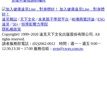
背後不著痕跡的犧牲
加入健康遠見Line，對身體
好！
遠見雜誌
/
天下文化
/
未來親子學習平台
/
哈佛商業評論
/
ESG
遠見
/
50+
/
領導影響力學院
隱私權政策
Copyright© 1999~2026 遠見天下文化出版股份有限公司. All
rights reserved.
讀者服務部電話：(02)2662-0012 時間：週一 ~ 週五 9:00 ~
12:30;13:30 ~ 17:00 服務信箱：
gvm@cwgv.com.tw