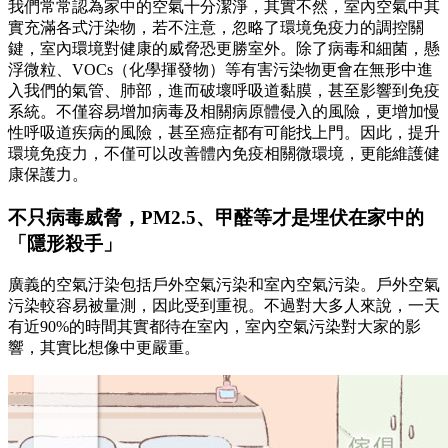
我們常常認為家中的空氣十分潔淨，其實不然，室內空氣中其
實充滿各式汙染物，若不注意，忽略了環境免疫力的調控關
鍵，室內環境對健康的威脅恐更勝室外。除了病毒和細菌，懸
浮微粒、VOCs（化學揮發物）等有害污染物更會在無形中進
入我們的氣管、肺部，進而破壞呼吸道黏膜，甚至影響到免疫
系統。不僅容易增加病毒及相關病原體侵入的風險，更增加慢
性呼吸道疾病的風險，甚至癌症都有可能找上門。因此，提升
環境免疫力，不僅可以改善體內免疫相關微環境，更能維護健
康保護力。
不只病毒威脅，PM2.5、甲醛等才是埋伏在家中的
「隱形殺手」
廣義的空氣汙染包括戶外空氣污染和室內空氣污染。戶外空氣
污染較容易被量測，因此受到重視。不過對大多人來說，一天
有近90%的時間其實都待在室內，室內空氣污染對大家的影
響，其實比想像中更嚴重。