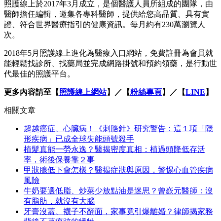
照護線上於2017年3月成立，是個醫護人員所組成的團隊，由
醫師擔任編輯，邀集各專科醫師，提供給您高品質、具有實
證、符合世界醫療指引的健康資訊。每月約有230萬瀏覽人
次。
2018年5月照護線上進化為醫療入口網站，免費註冊為會員就
能輕鬆找診所、找藥局並完成網路掛號和預約領藥，是行動世
代最佳的照護平台。
更多內容請至【
照護線上網站
】／【
粉絲專頁
】／【
LINE
】
相關文章
超越癌症、心臟病！《刺胳針》研究警告：這１項「隱
形疾病」已成全球失能頭號殺手
植髮真能一勞永逸？醫揭密度真相：植過頭降低存活
率，術後保養靠２事
甲狀腺低下會怎樣？醫揭症狀與原因，警惕心血管疾病
風險
牛奶要選低脂、炒菜少放點油是迷思？曾嶔元醫師：沒
有脂肪，就沒有大腦
牙膏沒蓋、襪子不翻面，家事竟引爆離婚？律師揭家務