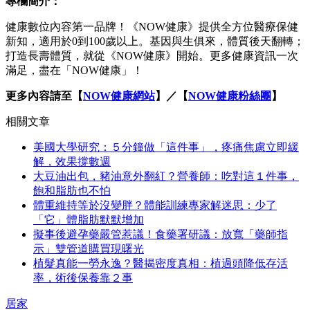
專欄簡介：
健康數位內容第一品牌！《NOW健康》提供全方位醫療保健
新知，適用於0到100歲以上。基因與生俱來，體質後天翻轉；
打造長壽體質，就從《NOW健康》開始。更多健康資訊一次
滿足，盡在「NOW健康」！
更多內容請至【
NOW健康網站
】／【
NOW健康粉絲團
】
相關文章
美國大學研究：５分鐘做「這件事」，疼痛焦慮立即緩
解，效果撐數週
大豆油出包，豬油意外翻紅？營養師：吃對這１件事，
飽和脂肪也不怕
體重維持等於沒變胖？體能訓練專家解迷思：少了
「它」體脂肪默默增加
擬事後避孕藥嚴管惹議！食藥署研議：放寬「藥師指
示」雙管道購買現曙光
植髮真能一勞永逸？醫揭密度真相：植過頭降低存活
率，術後保養靠２事
居家