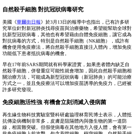
自然殺手細胞 對抗冠狀病毒研究
美國《
華爾街日報
》於3月13日的報導中也指出，已有許多研
究單位針對新冠肺炎找尋疫苗與治療藥物，希望能幫助全球對
抗新型冠狀病毒，其他也有希望藉由自體免疫細胞，讓它成為
對抗病毒的方式，特別是自然殺手細胞（NK細胞），或許有
機會使用免疫療法，將自然殺手細胞直接注入體內，增加免疫
功能低下患者抵抗病毒的機會。
早在17年前SARS期間就有科學家證實，如果患者體內缺乏自
然殺手細胞，併發重症可能性就會增加，因此自然殺手細胞相
關治療方法，可能成為新型冠狀病毒（新冠肺炎）的可能治療
方式之一，並且免疫療法可以增加疫苗誘導的免疫力，已經被
許多研究發現。
免疫細胞活性強 有機會立刻消滅入侵病菌
再生緣生物科技實驗室暨科研處協理林育民博士表示，人體抵
抗傳染病機制非常多，皮膚是阻隔體內與微生物的第一道防
線，相當難突破。但假使病毒在其他地方入侵人體，會有第一
批免疫細胞上前攻擊，包含吞噬細胞、樹突細胞、自然殺手細