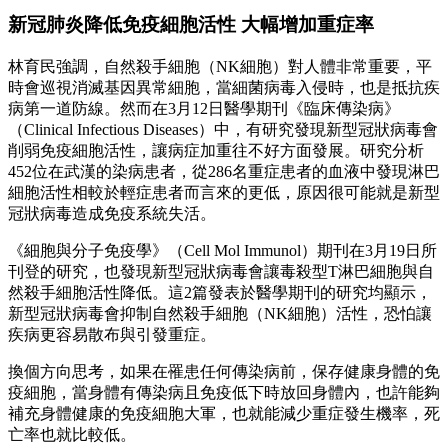
新冠肺炎降低免疫細胞活性 大幅增加重症率
林育民強調，自然殺手細胞（NK細胞）對人體非常重要，平
時會巡視消滅基因異常細胞，當細菌病毒入侵時，也是抵抗疾
病第一道防線。然而在3月12日醫學期刊《臨床傳染病》
（Clinical Infectious Diseases）中，有研究發現新型冠狀病毒會
削弱免疫細胞活性，讓病症加重往不好方面發展。研究分析
452位在武漢的染病患者，從286名重症患者的血液中發現淋巴
細胞活性相較於輕症患者而言來的更低，原因很可能就是新型
冠狀病毒造成免疫系統失活。
《細胞與分子免疫學》（Cell Mol Immunol）期刊在3月19日所
刊登的研究，也發現新型冠狀病毒會讓毒殺型T淋巴細胞與自
然殺手細胞活性降低。這2篇發表於醫學期刊的研究均顯示，
新型冠狀病毒會抑制自然殺手細胞（NK細胞）活性，恐怕讓
疾病更容易散布與引發重症。
換個方向思考，如果在罹患任何傳染病前，保存健康身體的免
疫細胞，當身體有傳染病且免疫低下時放回身體內，也許能夠
補充身體健康的免疫細胞大軍，也就能減少重症發生機率，死
亡率也就比較低。