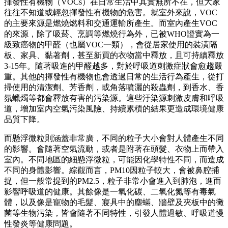
揮發性有機物（VOCs）在日常生活中其實無所不在，但大家
往往不知道或輕忽揮發性有機物的危害。就室外來說，VOC
的主要來源是燃燒燃料和交通運輸所產生。而室內產生VOC
的來源，除了吸菸、烹調等燃燒行為外，已被WHO證實為一
級致癌物的甲醛（也屬VOC一類），會從居家使用的裝潢隔
板、家具、黏著劑，甚至新買的衣物當中釋放，且可持續釋放
3-15年。隨著吸進的甲醛越多，對於呼吸道刺激症狀會愈趨嚴
重。其他的揮發性有機物也會透過日常的生活行為產生，從打
掃使用的清潔劑、芳香劑，或角落噴灑的殺蟲劑，到香水、香
氛蠟燭等都會釋放有害的污染源。這些汙染源刺激皮膚和呼吸
道，增加室內空氣污染風險、持續累積的結果更造成環境健康
品質下降。
而懸浮微粒則涵蓋非常廣，不同的粒子大小會對人體產生不同
的影響。會隨著空氣流動，或者是附著在頭髮、衣物上而帶入
室內。不同地區的細懸浮微粒，可能因化學特性不同，而造成
不同的身體影響。綜觀而言，PM10因粒子較大，會被鼻腔捕
捉，但一般常提到的PM2.5，粒子非常小會進入到肺泡，進而
影響呼吸道的健康。其餘像是一氧化碳、二氧化氮等有毒氣
體，以及像是寵物的毛髮、寢具中的塵蟎、牆壁及夾板中的黴
菌等生物污染，皆會隨著不同特性，引發人體過敏、呼吸道慢
性發炎等健康問題。