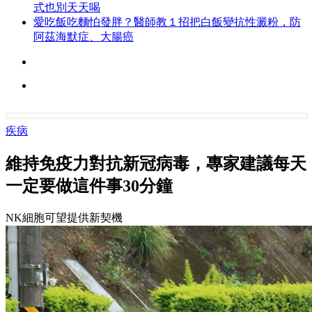
式也別天天喝
愛吃飯吃麵怕發胖？醫師教１招把白飯變抗性澱粉，防
阿茲海默症、大腸癌
疾病
維持免疫力對抗新冠病毒，專家建議每天
一定要做這件事30分鐘
NK細胞可望提供新契機