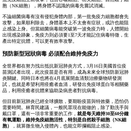
胞（NK細胞），將身體不認識的病毒先嘗試消滅。
不論細菌病毒有沒有侵犯身體內部，第一批免疫力細胞都會先
攻擊，如果順利除去，身體基本上不太會有症狀，或許也能阻
止感染上身。但當細菌病毒能突破第一波免疫力時，人體開始
出現感染跡象，免疫力則必須要1至7天才能記住病毒特徵，生
產出特定抗體，可以更有效率攻擊。
預防新型冠狀病毒 必須配合維持免疫力
全世界都在努力找出抵抗新冠肺炎方式，3月16日美國首位疫
苗測試者出現，此次疫苗是否有用，成為未來全球預防新冠肺
炎關鍵。同時日本也將在4月底展開血清類治療藥物研發測
試，也就是希望利用痊癒者血清，研發出免疫球蛋白等相關藥
品，利用痊癒者抗體來協助染病患者對抗病毒。
但目前新冠肺炎已經全球擴散，要期盼疫苗與特效藥，恐怕仍
需要時間。林育民建議，一般民眾現在能做的，除了勤洗手與
戴口罩，還有一項非常重要的工作，
就是每天維持30至60分鐘
有氧運動，維持免疫細胞活性，特別是自然殺手細胞（NK細
胞）
，就算微生物入侵體內，也能立即攔截阻止感染。