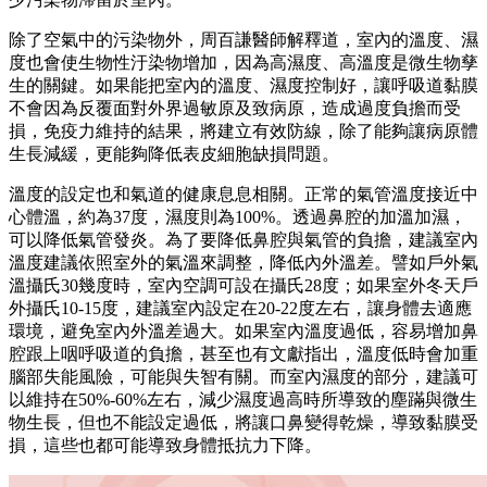
除了空氣中的污染物外，周百謙醫師解釋道，室內的溫度、濕
度也會使生物性汙染物增加，因為高濕度、高溫度是微生物孳
生的關鍵。如果能把室內的溫度、濕度控制好，讓呼吸道黏膜
不會因為反覆面對外界過敏原及致病原，造成過度負擔而受
損，免疫力維持的結果，將建立有效防線，除了能夠讓病原體
生長減緩，更能夠降低表皮細胞缺損問題。
溫度的設定也和氣道的健康息息相關。正常的氣管溫度接近中
心體溫，約為37度，濕度則為100%。透過鼻腔的加溫加濕，
可以降低氣管發炎。為了要降低鼻腔與氣管的負擔，建議室內
溫度建議依照室外的氣溫來調整，降低內外溫差。譬如戶外氣
溫攝氏30幾度時，室內空調可設在攝氏28度；如果室外冬天戶
外攝氏10-15度，建議室內設定在20-22度左右，讓身體去適應
環境，避免室內外溫差過大。如果室內溫度過低，容易增加鼻
腔跟上咽呼吸道的負擔，甚至也有文獻指出，溫度低時會加重
腦部失能風險，可能與失智有關。而室內濕度的部分，建議可
以維持在50%-60%左右，減少濕度過高時所導致的塵蹣與微生
物生長，但也不能設定過低，將讓口鼻變得乾燥，導致黏膜受
損，這些也都可能導致身體抵抗力下降。