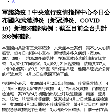
A+
軍艦染疫！中央流行疫情指揮中心今日公
布國內武漢肺炎（新冠肺炎、COVID-
19）新增3確診病例；截至目前全台共計
398例確診。
本週國內共計有三天零確診、六天無本土案例，讓不少人心情
振奮。但今日指揮中心宣布，新增境外移入病例（案396、
397、398），均為20多歲男性，在海軍敦睦遠航訓練支隊實
習，3人皆住在同寢室。3人於2月21日起登艦，該艦共337人
（含3名個案）於3月12日至15日停靠帛琉，離開帛琉後於公海
航行近30天，4月15日自我國軍港下船。
指揮中心表示，案396於4月12日出現頭痛、嗅覺異常情形，4
月15日下船後返家並自行就醫，4月17日再次就醫，由醫院採
檢通報；案397於4月初開始出現上呼吸道腫痛、頭痛、流鼻
水、咳嗽、嗅覺異常等症狀，返家後於4月17日就醫並採檢通
報；案398於4月13日開始有嗅味覺異常，於4月17日自行前往
醫院急診就醫後採檢通報，3人均於今日確診。目前一例在高