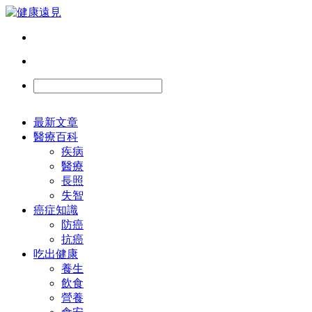
最新文章
醫療百科
疾病
醫療
長照
失智
癌症知識
防癌
抗癌
吃出健康
養生
飲食
營養