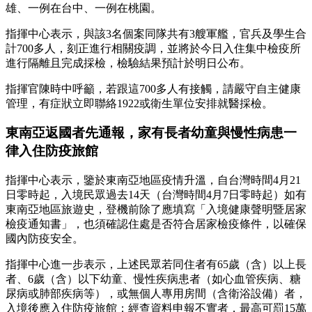
雄、一例在台中、一例在桃園。
指揮中心表示，與該3名個案同隊共有3艘軍艦，官兵及學生合
計700多人，刻正進行相關疫調，並將於今日入住集中檢疫所
進行隔離且完成採檢，檢驗結果預計於明日公布。
指揮官陳時中呼籲，若跟這700多人有接觸，請嚴守自主健康
管理，有症狀立即聯絡1922或衛生單位安排就醫採檢。
東南亞返國者先通報，家有長者幼童與慢性病患一
律入住防疫旅館
指揮中心表示，鑒於東南亞地區疫情升溫，自台灣時間4月21
日零時起，入境民眾過去14天（台灣時間4月7日零時起）如有
東南亞地區旅遊史，登機前除了應填寫「入境健康聲明暨居家
檢疫通知書」，也須確認住處是否符合居家檢疫條件，以確保
國內防疫安全。
指揮中心進一步表示，上述民眾若同住者有65歲（含）以上長
者、6歲（含）以下幼童、慢性疾病患者（如心血管疾病、糖
尿病或肺部疾病等），或無個人專用房間（含衛浴設備）者，
入境後應入住防疫旅館；經查資料申報不實者，最高可罰15萬