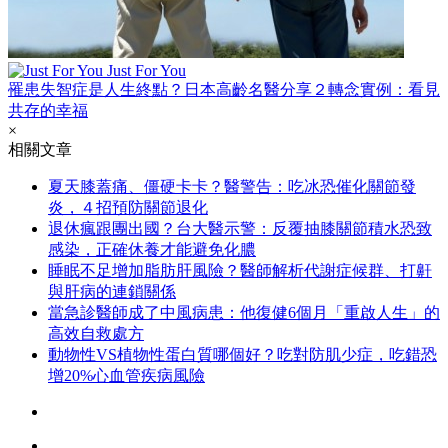
Just For You
罹患失智症是人生終點？日本高齡名醫分享２轉念實例：看見
共存的幸福
×
相關文章
夏天膝蓋痛、僵硬卡卡？醫警告：吃冰恐催化關節發
炎，４招預防關節退化
退休瘋跟團出國？台大醫示警：反覆抽膝關節積水恐致
感染，正確休養才能避免化膿
睡眠不足增加脂肪肝風險？醫師解析代謝症候群、打鼾
與肝病的連鎖關係
當急診醫師成了中風病患：他復健6個月「重啟人生」的
高效自救處方
動物性VS植物性蛋白質哪個好？吃對防肌少症，吃錯恐
增20%心血管疾病風險