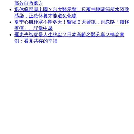
高效自救處方
退休瘋跟團出國？台大醫示警：反覆抽膝關節積水恐致
感染，正確休養才能避免化膿
夏季心肌梗塞不輸冬天！醫揭６大警訊，別忽略「轉移
疼痛」、誤當中暑
罹患失智症是人生終點？日本高齡名醫分享２轉念實
例：看見共存的幸福