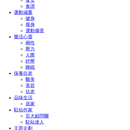
食安
食譜
運動減重
健身
瘦身
運動傷害
樂活心靈
兩性
壓力
人際
紓壓
睡眠
保養抗老
醫美
美容
抗老
品味生活
居家
駐站作家
百大顧問團
駐站達人
主題企劃