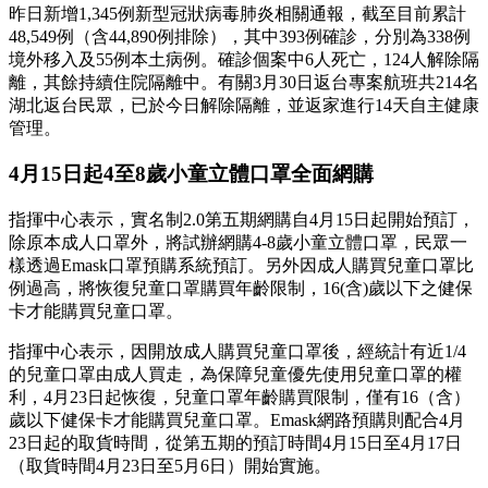
昨日新增1,345例新型冠狀病毒肺炎相關通報，截至目前累計
48,549例（含44,890例排除），其中393例確診，分別為338例
境外移入及55例本土病例。確診個案中6人死亡，124人解除隔
離，其餘持續住院隔離中。有關3月30日返台專案航班共214名
湖北返台民眾，已於今日解除隔離，並返家進行14天自主健康
管理。
4月15日起4至8歲小童立體口罩全面網購
指揮中心表示，實名制2.0第五期網購自4月15日起開始預訂，
除原本成人口罩外，將試辦網購4-8歲小童立體口罩，民眾一
樣透過Emask口罩預購系統預訂。另外因成人購買兒童口罩比
例過高，將恢復兒童口罩購買年齡限制，16(含)歲以下之健保
卡才能購買兒童口罩。
指揮中心表示，因開放成人購買兒童口罩後，經統計有近1/4
的兒童口罩由成人買走，為保障兒童優先使用兒童口罩的權
利，4月23日起恢復，兒童口罩年齡購買限制，僅有16（含）
歲以下健保卡才能購買兒童口罩。Emask網路預購則配合4月
23日起的取貨時間，從第五期的預訂時間4月15日至4月17日
（取貨時間4月23日至5月6日）開始實施。