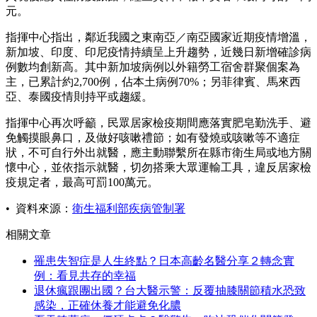
元。
指揮中心指出，鄰近我國之東南亞／南亞國家近期疫情增溫，
新加坡、印度、印尼疫情持續呈上升趨勢，近幾日新增確診病
例數均創新高。其中新加坡病例以外籍勞工宿舍群聚個案為
主，已累計約2,700例，佔本土病例70%；另菲律賓、馬來西
亞、泰國疫情則持平或趨緩。
指揮中心再次呼籲，民眾居家檢疫期間應落實肥皂勤洗手、避
免觸摸眼鼻口，及做好咳嗽禮節；如有發燒或咳嗽等不適症
狀，不可自行外出就醫，應主動聯繫所在縣市衛生局或地方關
懷中心，並依指示就醫，切勿搭乘大眾運輸工具，違反居家檢
疫規定者，最高可罰100萬元。
• 資料來源：
衛生福利部疾病管制署
相關文章
罹患失智症是人生終點？日本高齡名醫分享２轉念實
例：看見共存的幸福
退休瘋跟團出國？台大醫示警：反覆抽膝關節積水恐致
感染，正確休養才能避免化膿