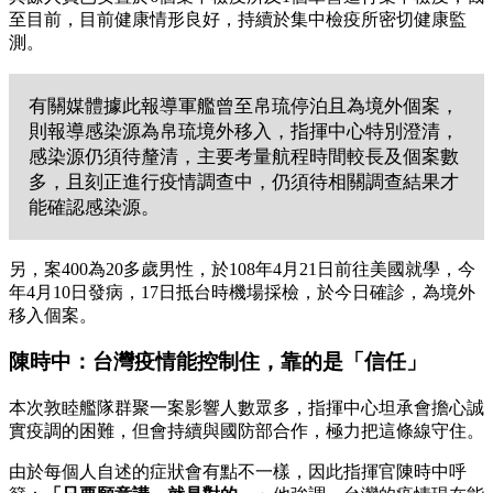
至目前，目前健康情形良好，持續於集中檢疫所密切健康監
測。
有關媒體據此報導軍艦曾至帛琉停泊且為境外個案，
則報導感染源為帛琉境外移入，指揮中心特別澄清，
感染源仍須待釐清，主要考量航程時間較長及個案數
多，且刻正進行疫情調查中，仍須待相關調查結果才
能確認感染源。
另，案400為20多歲男性，於108年4月21日前往美國就學，今
年4月10日發病，17日抵台時機場採檢，於今日確診，為境外
移入個案。
陳時中：台灣疫情能控制住，靠的是「信任」
本次敦睦艦隊群聚一案影響人數眾多，指揮中心坦承會擔心誠
實疫調的困難，但會持續與國防部合作，極力把這條線守住。
由於每個人自述的症狀會有點不一樣，因此指揮官陳時中呼