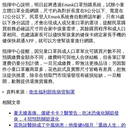
指揮中心說明，明日起將透過Emask口罩預購系統，試辦小童
立體口罩全面網購，尺寸約為對折長度在8公分以下、寬度在
12公分以下。民眾登入Emask系統會自動辨認年齡，只有16歲
以下身分認證，才會出現成人或兒童口罩的選項，提醒民眾購
買前務必確認尺寸符合家中孩童需求，其餘購買程序和成人口
罩相同。也建議家長可以儘快幫孩童的健保卡綁定家長手機的
健保快易通APP，就可以方便幫孩童進行網購。
指揮中心提醒，因兒童口罩與成人口罩單次可購買片數不同，
預購繳費金額亦不同，繳費時可與他人合併結帳，但各筆訂單
運費仍要分別計價，一旦完成繳費，即無法更換品項；另因製
作小童口罩廠商眾多，花色款式及實際尺寸皆略有差異，恕無
法提供挑選，除非在領取門市現場發現有破損短缺，一旦離
開，歉難提供退換貨服務。
• 資料來源：
衛生福利部疾病管制署
相關文章
夏天膝蓋痛、僵硬卡卡？醫警告：吃冰恐催化關節發
炎，４招預防關節退化
當急診醫師成了中風病患：他復健6個月「重啟人生」的