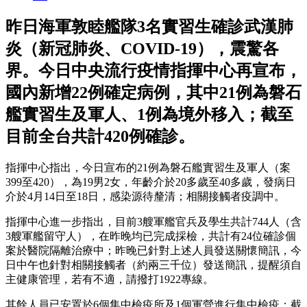
昨日海軍敦睦艦隊3名實習生確診武漢肺
炎（新冠肺炎、COVID-19），震驚各
界。今日中央流行疫情指揮中心再宣布，
國內新增22例確定病例，其中21例為磐石
艦實習生及軍人、1例為境外移入；截至
目前全台共計420例確診。
指揮中心指出，今日宣布的21例為磐石艦實習生及軍人（案
399至420），為19男2女，年齡介於20多歲至40多歲，發病日
介於4月14日至18日，感染源待釐清；相關接觸者疫調中。
指揮中心進一步指出，目前3艘軍艦官兵及學生共計744人（含
3艘軍艦留守人），在昨晚均已完成採檢，共計有24位確診個
案於醫院隔離治療中；昨晚已針對上述人員發送關懷簡訊，今
日中午也針對相關接觸者（約兩三千位）發送簡訊，提醒須自
主健康管理，若有不適，請撥打1922專線。
其餘人員已安置於6個集中檢疫所及1個軍營進行集中檢疫；截