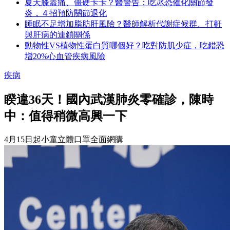
夏天膝蓋痛、僵硬卡卡？醫警告：吃冰恐催化關節發
炎，４招預防關節退化
睡眠不足增加脂肪肝風險？醫師解析代謝症候群、打鼾
與肝病的連鎖關係
動物性VS植物性蛋白質哪個好？吃對防肌少症，吃錯恐
增20%心血管疾病風險
疾病
睽違36天！國內武漢肺炎零確診，陳時
中：值得稍微高興一下
4月15日起小童立體口罩全面網購