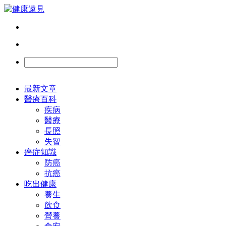
最新文章
醫療百科
疾病
醫療
長照
失智
癌症知識
防癌
抗癌
吃出健康
養生
飲食
營養