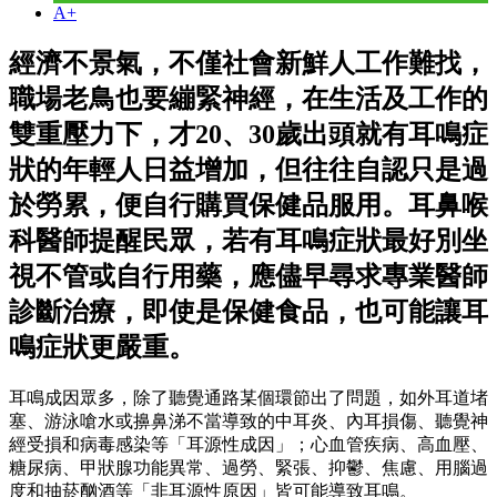
A+
經濟不景氣，不僅社會新鮮人工作難找，
職場老鳥也要繃緊神經，在生活及工作的
雙重壓力下，才20、30歲出頭就有耳鳴症
狀的年輕人日益增加，但往往自認只是過
於勞累，便自行購買保健品服用。耳鼻喉
科醫師提醒民眾，若有耳鳴症狀最好別坐
視不管或自行用藥，應儘早尋求專業醫師
診斷治療，即使是保健食品，也可能讓耳
鳴症狀更嚴重。
耳鳴成因眾多，除了聽覺通路某個環節出了問題，如外耳道堵
塞、游泳嗆水或擤鼻涕不當導致的中耳炎、內耳損傷、聽覺神
經受損和病毒感染等「耳源性成因」；心血管疾病、高血壓、
糖尿病、甲狀腺功能異常、過勞、緊張、抑鬱、焦慮、用腦過
度和抽菸酗酒等「非耳源性原因」皆可能導致耳鳴。