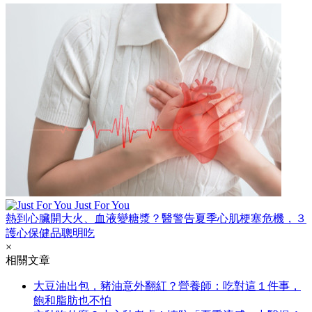
Just For You
熱到心臟開大火、血液變糖漿？醫警告夏季心肌梗塞危機，３
護心保健品聰明吃
×
相關文章
大豆油出包，豬油意外翻紅？營養師：吃對這１件事，
飽和脂肪也不怕