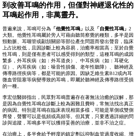
到改善耳鳴的作用，但僅對神經退化性的
耳鳴起作用，非萬靈丹。
普遍來說，耳鳴可分為
「他覺性耳鳴」
以及
「自覺性耳鳴」
2
大類。他覺性耳鳴屬於旁人可藉由聽筒察覺的種類，多半是因
頸動脈、耳咽管或顳頷關節等部位產生問題而發出聲音，臨床
上占比較低，且因診斷上較為容易，治癒率相當高；至於自覺
性耳鳴，則是僅有患者可以感受得到的類型，這種耳鳴的成因
繁多，外耳疾病（如：外耳道炎）、中耳疾病（如：耳硬化
症）、內耳疾病（如：噪音性損傷、老年性聽障）、聽神經及
傳導路徑疾病等，都是可能的原因。因缺乏維生素B12或內耳
微血管阻塞等病變導致的耳鳴，即屬於聽神經及傳導路徑受損
的一種。
李宏信醫師指出，民眾對耳鳴普遍存在著無法治癒的誤解，那
是因為自覺性耳鳴在診斷上較為困難且費時，常無法找出真正
的病因。特別是耳鳴在臨床表現相當多樣，可能是單側或雙側
齊發，聲響可以是低頻或高頻等。但其實，只要透過詳細的問
診與追蹤，耳鳴多半可以獲得妥善的治療，並非不治之症。
在治療上，多半會給予輕度的鎮定劑以抑制血管過度收縮、增