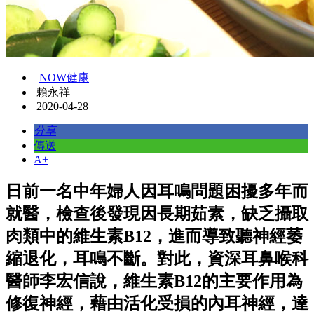
NOW健康
賴永祥
2020-04-28
分享
傳送
A+
日前一名中年婦人因耳鳴問題困擾多年而
就醫，檢查後發現因長期茹素，缺乏攝取
肉類中的維生素B12，進而導致聽神經萎
縮退化，耳鳴不斷。對此，資深耳鼻喉科
醫師李宏信說，維生素B12的主要作用為
修復神經，藉由活化受損的內耳神經，達