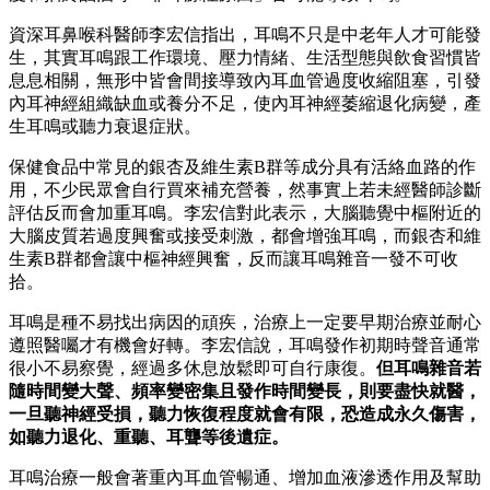
資深耳鼻喉科醫師李宏信指出，耳鳴不只是中老年人才可能發
生，其實耳鳴跟工作環境、壓力情緒、生活型態與飲食習慣皆
息息相關，無形中皆會間接導致內耳血管過度收縮阻塞，引發
內耳神經組織缺血或養分不足，使內耳神經萎縮退化病變，產
生耳鳴或聽力衰退症狀。
保健食品中常見的銀杏及維生素B群等成分具有活絡血路的作
用，不少民眾會自行買來補充營養，然事實上若未經醫師診斷
評估反而會加重耳鳴。李宏信對此表示，大腦聽覺中樞附近的
大腦皮質若過度興奮或接受刺激，都會增強耳鳴，而銀杏和維
生素B群都會讓中樞神經興奮，反而讓耳鳴雜音一發不可收
拾。
耳鳴是種不易找出病因的頑疾，治療上一定要早期治療並耐心
遵照醫囑才有機會好轉。李宏信說，耳鳴發作初期時聲音通常
很小不易察覺，經過多休息放鬆即可自行康復。
但耳鳴雜音若
隨時間變大聲、頻率變密集且發作時間變長，則要盡快就醫，
一旦聽神經受損，聽力恢復程度就會有限，恐造成永久傷害，
如聽力退化、重聽、耳聾等後遺症。
耳鳴治療一般會著重內耳血管暢通、增加血液滲透作用及幫助