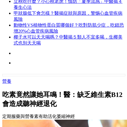
立秋吃什麼？小心秋老虎！慎防「夏季流感」中醫揭４
養生心法
甲狀腺低下會怎樣？醫揭症狀與原因，警惕心血管疾病
風險
動物性VS植物性蛋白質哪個好？吃對防肌少症，吃錯恐
增20%心血管疾病風險
椰子水可以天天喝嗎？中醫揭５類人不宜多喝，生椰美
式也別天天喝
營養
吃素竟然讓她耳鳴！醫：缺乏維生素B12
會造成聽神經退化
定期服藥與營養素有助活化萎縮神經