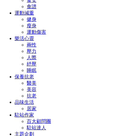
食安
食譜
運動減重
健身
瘦身
運動傷害
樂活心靈
兩性
壓力
人際
紓壓
睡眠
保養抗老
醫美
美容
抗老
品味生活
居家
駐站作家
百大顧問團
駐站達人
主題企劃