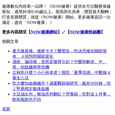
健康數位內容第一品牌！《NOW健康》提供全方位醫療保健
新知，適用於0到100歲以上。基因與生俱來，體質後天翻轉；
打造長壽體質，就從《NOW健康》開始。更多健康資訊一次
滿足，盡在「NOW健康」！
更多內容請至【
NOW健康網站
】／【
NOW健康粉絲團
】
相關文章
夏天膝蓋痛、僵硬卡卡？醫警告：吃冰恐催化關節發
炎，４招預防關節退化
濕疹、偏頭痛，竟然是腸胃引起？中醫拆解老、中、
青、幼隐藏脾胃危機
立秋吃什麼？小心秋老虎！慎防「夏季流感」中醫揭４
養生心法
吃大餐怕血糖飆升？減重醫師揭研究：飯前30分鐘，吃
１堅果穩定飯後血糖
大豆油出包，豬油意外翻紅？營養師：吃對這１件事，
飽和脂肪也不怕
居家