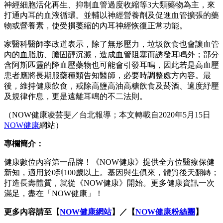
神經細胞活化再生、抑制血管過度收縮等3大類藥物為主，來
打通內耳的血液循環。並輔以神經營養劑及促進血管擴張的藥
物或營養素，使受損萎縮的內耳神經恢復正常功能。
家醫科醫師李政道表示，除了無形壓力，垃圾飲食也會讓血管
內的血脂肪、膽固醇沉澱，造成血管阻塞而誘發耳鳴外；部分
含阿斯匹靈的降血壓藥物也可能會引發耳鳴，因此若是高血壓
患者應將長期服藥種類告知醫師，必要時調整處方內容。最
後，維持健康飲食，戒除高鹽高油高糖飲食及菸酒、適度紓壓
及規律作息，更是遠離耳鳴的不二法則。
（NOW健康凌芸斐／台北報導；本文轉載自2020年5月15日
NOW健康
網站）
專欄簡介：
健康數位內容第一品牌！《NOW健康》提供全方位醫療保健
新知，適用於0到100歲以上。基因與生俱來，體質後天翻轉；
打造長壽體質，就從《NOW健康》開始。更多健康資訊一次
滿足，盡在「NOW健康」！
更多內容請至【
NOW健康網站
】／【
NOW健康粉絲團
】