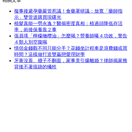
相關文章
擬事後避孕藥嚴管惹議！食藥署研議：放寬「藥師指
示」雙管道購買現曙光
植髮真能一勞永逸？醫揭密度真相：植過頭降低存活
率，術後保養靠２事
張員瑛「檸檬橄欖油」怎麼喝？營養師曝４功效，警告
４類人別空腹喝
情侶金錢觀不同只能分手？花錢坐計程車是浪費錢或買
時間？這樣做打造雙贏戀愛理財學
牙膏沒蓋、襪子不翻面，家事竟引爆離婚？律師揭家務
背後不著痕跡的犧牲