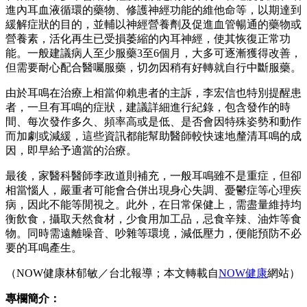
進內耳血液循環的藥物、修護神經功能的維他命等，以期達到
緩解症狀的目的，並輔以神經營養劑及促進血管暢通的藥物或
營養素，活化再生已受損萎縮的內耳神經，使其恢復正常功
能。一般建議病人至少服藥3至6個月，大多可逐漸獲得改善，
但需要耐心配合醫囑服藥，切勿因稍有好轉就自行中斷服藥。
由於耳鳴在治療上相當仰賴患者的主訴，李宏信也特別提醒患
者，一旦有耳鳴的症狀，建議詳細進行紀錄，包含發作的時
間、每次發作多久、頻率高或是低、是否會因特殊姿勢和動作
而加劇或減緩，這些資訊都能幫助醫師較快速地釐清耳鳴的成
因，即早給予適當的治療。
最後，家醫科醫師李政道則補充，一般耳鳴雖不是重症，但卻
相當惱人，嚴重者可能會合併出現身心失調、憂鬱症等心理疾
病，因此不能等閒視之。此外，在日常保健上，需盡量維持均
衡飲食，攝取天然食材，少食用加工品，忌食辛辣、油炸等食
物。同時需遠離噪音、吵雜等環境，減低壓力，便能預防不必
要的耳鳴產生。
（NOW健康林郁敏／台北報導；本文轉載自
NOW健康
網站）
專欄簡介：