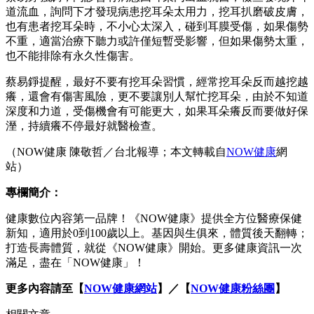
道流血，詢問下才發現病患挖耳朵太用力，挖耳扒磨破皮膚，
也有患者挖耳朵時，不小心太深入，碰到耳膜受傷，如果傷勢
不重，適當治療下聽力或許僅短暫受影響，但如果傷勢太重，
也不能排除有永久性傷害。
蔡易錚提醒，最好不要有挖耳朵習慣，經常挖耳朵反而越挖越
癢，還會有傷害風險，更不要讓別人幫忙挖耳朵，由於不知道
深度和力道，受傷機會有可能更大，如果耳朵癢反而要做好保
溼，持續癢不停最好就醫檢查。
（NOW健康 陳敬哲／台北報導；本文轉載自
NOW健康
網
站）
專欄簡介：
健康數位內容第一品牌！《NOW健康》提供全方位醫療保健
新知，適用於0到100歲以上。基因與生俱來，體質後天翻轉；
打造長壽體質，就從《NOW健康》開始。更多健康資訊一次
滿足，盡在「NOW健康」！
更多內容請至【
NOW健康網站
】／【
NOW健康粉絲團
】