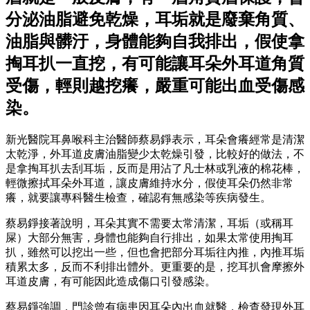
分泌油脂避免乾燥，耳垢就是廢棄角質、
油脂與髒汙，身體能夠自我排出，假使拿
掏耳扒一直挖，有可能讓耳朵外耳道角質
受傷，輕則越挖癢，嚴重可能出血受傷感
染。
新光醫院耳鼻喉科主治醫師蔡易錚表示，耳朵會癢經常是清潔
太乾淨，外耳道皮膚油脂變少太乾燥引發，比較好的做法，不
是拿掏耳扒去刮耳垢，反而是用沾了凡士林或乳液的棉花棒，
輕微擦拭耳朵外耳道，讓皮膚維持水分，假使耳朵仍然非常
癢，就要讓專科醫生檢查，確認有無感染等疾病發生。
蔡易錚接著說明，耳朵其實不需要太常清潔，耳垢（或稱耳
屎）大部分無害，身體也能夠自行排出，如果太常使用掏耳
扒，雖然可以挖出一些，但也會把部分耳垢往內推，內推耳垢
積累太多，反而不利排出體外。更重要的是，挖耳扒會摩擦外
耳道皮膚，有可能因此造成傷口引發感染。
蔡易錚強調，門診曾有病患因耳朵內出血就醫，檢查發現外耳