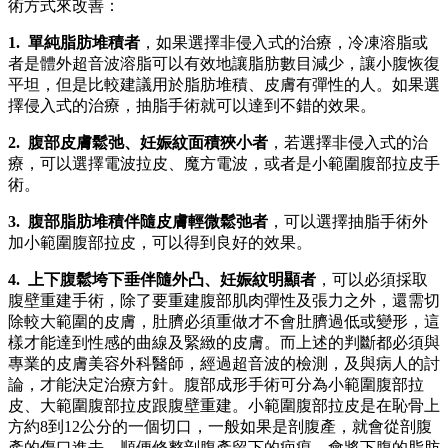
術方式來改善：
1. 單純脂肪堆積者
，如果選擇非侵入式的治療，冷凍溶脂或
者是體外超音波溶脂可以有效地讓脂肪數目減少，讓小腹恢復
平坦，但是比較建議用於脂肪堆積、皮膚有彈性的人。如果選
擇侵入式的治療，抽脂手術就可以達到不錯的效果。
2. 腹部皮膚鬆弛、妊娠紋面積狹小者
，若選擇非侵入式的治
療，可以選擇電波拉皮、魔方電波，或者是小範圍腹部拉皮手
術。
3. 腹部脂肪堆積伴隨皮膚輕微鬆弛者
，可以選擇抽脂手術外
加小範圍腹部拉皮，可以得到良好的效果。
4. 上下腹鬆垮下垂伴隨外凸、妊娠紋明顯者
，可以必須採取
腹壁重建手術，除了要重建腹部肌肉彈性及張力之外，還需切
除較大範圍的皮膚，肚臍必須重做才不會肚臍過低或變形，這
樣才能達到性感的曲線及緊緻的皮膚。而上述的判斷都必須與
專業的皮膚美容外科醫師，經過超音波的檢測，及與病人的討
論，才能決定治療方針。腹部成形手術可分為小範圍腹部拉
皮、大範圍腹部拉皮跟腹壁重建。小範圍腹部拉皮是在恥骨上
方約8到12公分的一個切口，一般如果是剖腹產，就會從剖腹
產的傷口進去，順便修整剖腹產留下的疤痕，會將下腹的脂肪