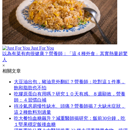
Just For You
以為有菜有肉很健康？營養師：「這４種外食」其實熱量超驚
人
×
相關文章
大豆油出包，豬油意外翻紅？營養師：吃對這１件事，
飽和脂肪也不怕
吃膠原蛋白有用嗎？研究１０天有感、８週顯效，營養
師：４習慣白補
待冷氣房易慢性缺水、頭痛？營養師揭７大缺水症狀，
這２種飲料別過量
吃大餐怕血糖飆升？減重醫師揭研究：飯前30分鐘，吃
１堅果穩定飯後血糖