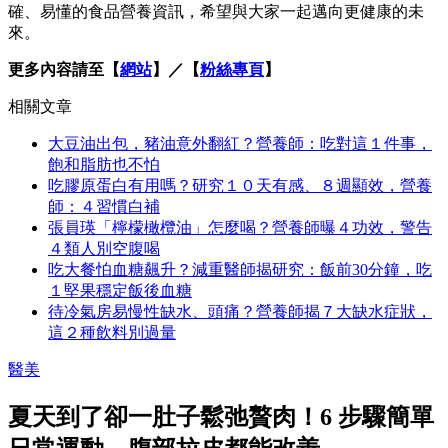
確、易懂的食品營養資訊，希望與大家一起邁向更健康的未
來。
更多內容請至【
網站
】／【
粉絲專頁
】
相關文章
大豆油出包，豬油意外翻紅？營養師：吃對這１件事，
飽和脂肪也不怕
吃膠原蛋白有用嗎？研究１０天有感、８週顯效，營養
師：４習慣白補
張員瑛「檸檬橄欖油」怎麼喝？營養師曝４功效，警告
４類人別空腹喝
吃大餐怕血糖飆升？減重醫師揭研究：飯前30分鐘，吃
１堅果穩定飯後血糖
待冷氣房易慢性缺水、頭痛？營養師揭７大缺水症狀，
這２種飲料別過量
醫美
夏天到了卻一肚子鬆弛贅肉！6 步驟簡單