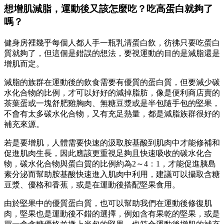
想增肌減脂，運動後又該怎麼吃？吃高蛋白就夠了
嗎？
健身房裡幾乎每個人都人手一瓶乳清蛋白飲，彷彿只要吃蛋白
質就夠了，但這個是錯誤的想法，要視運動的目的是減脂還是
增肌而定。
減脂的族群在運動後的飲食需要有優質的蛋白質，但要減少碳
水化合物的比例，才可以好好的減掉脂肪，像是便利商店賣的
茶葉蛋或一塊舒肥雞胸肉、無糖豆漿或是半包隨手包的堅果，
不會有太多碳水化合物，又有充足熱量，都是減脂族群很好的
補充來源。
若是要增肌，人體需要快速的汲取胺基酸到肌肉中才能修補和
促進肌肉生長，因此應該更重視足夠且快速吸收的碳水化合
物，碳水化合物與蛋白質的比例約為2～4：1，才能促進胰島
素分泌而幫助胺基酸快速進入肌肉中利用，建議可以攝取含糖
豆漿、優格和香蕉，或是在運動後搭配堅果食用。
由於堅果中的優質蛋白質，也可以幫助我們在運動後修復肌
肉，堅果也是運動後不錯的選擇，例如含有果乾的堅果，或是