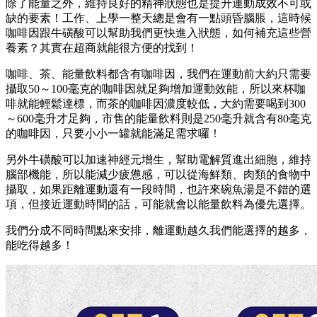
除了能量之外，維持良好的精神狀態也是提升運動成效不可或
缺的要素！工作、上學一整天總是會有一點頭昏腦脹，這時候
咖啡因跟牛磺酸可以幫助我們更快進入狀態，如何補充這些營
養素？其實在超商就能很方便的找到！
咖啡、茶、能量飲料都含有咖啡因，我們在運動前大約只需要
攝取50～100毫克的咖啡因就足夠增加運動效能，所以來杯咖
啡就能輕鬆達標，而茶的咖啡因濃度較低，大約需要喝到300
～600毫升才足夠，市售的能量飲料則是250毫升就含有80毫克
的咖啡因，只要小小一罐就能滿足需求囉！
另外牛磺酸可以加速神經元增生，幫助電解質進出細胞，維持
腦部機能，所以能減少疲憊感，可以從海鮮類、肉類的食物中
攝取，如果距離運動還有一段時間，也許來碗魚湯是不錯的選
項，但接近運動時間的話，可能就會以能量飲料為優先選擇。
我們分成不同時間點來安排，離運動越久我們能選擇的越多，
能吃得越多！