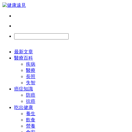
最新文章
醫療百科
疾病
醫療
長照
失智
癌症知識
防癌
抗癌
吃出健康
養生
飲食
營養