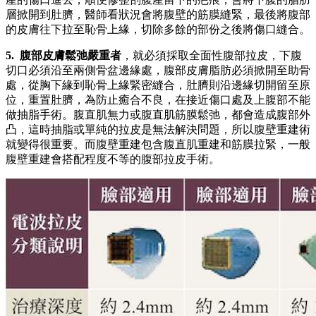
層掀開到肚臍，醫師看狀況會將腹壁的筋膜縫緊，最後將腹部
的皮膚往下拉至恥骨上緣，切除多餘的部份之後將傷口縫合。
5. 腹部皮膚鬆弛嚴重者
，就必須採取全面性腹部拉皮，下腹
切口必須沿至兩側骨盆邊緣處，腹部皮膚脂肪必須掀開至助骨
處，從胸下緣到恥骨上緣緊密縫合，肚臍則沿邊緣切開留至原
位，重置肚臍，為防止癒合不良，在接近傷口處及上腹部不能
做抽脂手術。腹直肌無力或腹直肌筋膜鬆弛，都會造成腹部外
凸，這時抽脂或單純的拉皮是無法解決問題，所以腹壁重建術
就變得很重要。而腹壁重建包含腹直肌重建和筋膜拉緊，一般
腹壁重建會搭配程度不等的腹部拉皮手術。