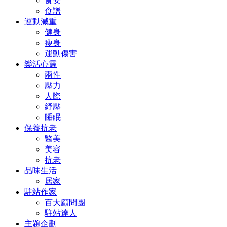
食安
食譜
運動減重
健身
瘦身
運動傷害
樂活心靈
兩性
壓力
人際
紓壓
睡眠
保養抗老
醫美
美容
抗老
品味生活
居家
駐站作家
百大顧問團
駐站達人
主題企劃