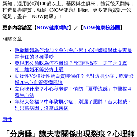
新知，適用於0到100歲以上。基因與生俱來，體質後天翻轉；
打造長壽體質，就從《NOW健康》開始。更多健康資訊一次
滿足，盡在「NOW健康」！
更多內容請至【
NOW健康網站
】／【
NOW健康粉絲團
】
相關文章
熟齡離婚為何增加？愈吵愈心累！心理師揭退休夫妻最
常卡住的３種爭吵
發現老公偷吃為何不離婚？欣西亞揭不一走了之３真
相：離婚不等於終止愛
動物性VS植物性蛋白質哪個好？吃對防肌少症，吃錯恐
增20%心血管疾病風險
立秋吃什麼？小心秋老虎！慎防「夏季流感」中醫揭４
養生心法
年紀大發福？中年防肌少症，別漏了肥胖！台大權威：
別只當病因，沒當成疾病
兩性
「分房睡」讓夫妻關係出現裂痕？心理師