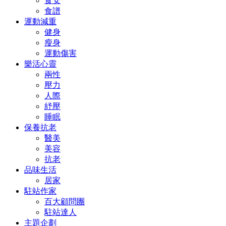
食安
食譜
運動減重
健身
瘦身
運動傷害
樂活心靈
兩性
壓力
人際
紓壓
睡眠
保養抗老
醫美
美容
抗老
品味生活
居家
駐站作家
百大顧問團
駐站達人
主題企劃