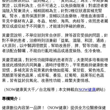
痿的治療原則以「虛則補之」、「實則瀉之」為主，早期多屬
實證，以滑利為主，但不可過之，以免損傷陰液；對虛證者要
滋陰入腎兼清火，補精固精為主，針對2種症狀適當補充腎
氣、腎水，進而保護肝脾，並輔以活血藥物，增進血液循環，
常見中藥材有人蔘、冬蟲、蛤蚧、海馬、肉桂等，依照患者屬
實症或虛症給予不同藥方，才能達到準確的療效。
黃慶雲說明，不舉症狀則常合併肝、脾等器官受損的問題，針
對不舉的患者，治療時則須兼顧「益氣、溫陽、和諧、通絡」
4大原則，以中醫調理體質，幫助改善肝、脾、腎等功能，患
者須配合醫囑，不能自行亂吃補品或過度燥熱、生冷食物。
黃慶雲建議，對於性功能障礙的患者而言，夫妻間多培養能增
進彼此感情的共同興趣，適時抒發壓力，平常應維持健康飲食
習慣，多補充富含花青素的食物如藍莓、紫甘藍、紫色地瓜、
黑醋栗等紫色蔬果，或草莓、番茄、紅葡萄、蘋果等紅色蔬
果，皆有益於抗氧化、改善性功能，維繫夫妻情感。
（NOW健康黃大千／台北報導；本文轉載自
NOW健康
網站）
專欄簡介：
健康數位內容第一品牌！《NOW健康》提供全方位醫療保健