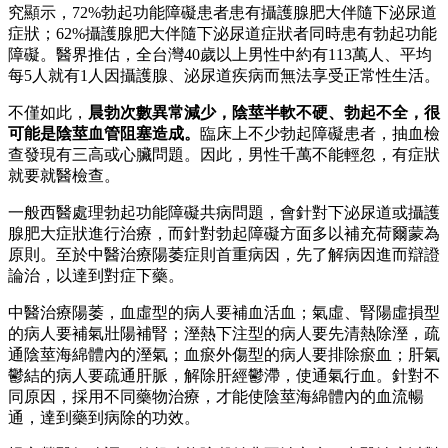
究顯示，72%勃起功能障礙患者患有攝護腺肥大伴隨下泌尿道
症狀；62%攝護腺肥大伴隨下泌尿道症狀者同時患有勃起功能
障礙。醫界推估，全台灣40歲以上男性中約有113萬人、平均
每5人就有1人因攝護腺、泌尿道疾病而無法享受正常性生活。
不僅如此，
晨勃次數異常減少，陰莖半軟不硬、勃起不全，很
可能是陰莖血管阻塞造成。
臨床上不少勃起障礙患者，抽血檢
查發現有三高或心臟問題。因此，男性千萬不能輕忽，有症狀
就要就醫檢查。
一般西醫處理勃起功能障礙共病問題，會針對下泌尿道或攝護
腺肥大症狀進行治療，而針對勃起障礙方面多以補充荷爾蒙為
原則。至於中醫治療陽萎症則首重病因，先了解病因進而辯證
論治，以達到對症下藥。
中醫治療陽萎，血虛型的病人要補血活血；氣虛、腎陽虛損型
的病人要補氣壯陽補腎；溼熱下注型的病人要先清熱除溼，疏
通陰莖海綿體內的溼氣；血瘀外傷型的病人要排除瘀血；肝氣
鬱結的病人要疏通肝脈，解除肝經鬱滯，使通氣行血。針對不
同原因，採用不同藥物治療，才能使陰莖海綿體內的血流暢
通，達到藥到病除的功效。