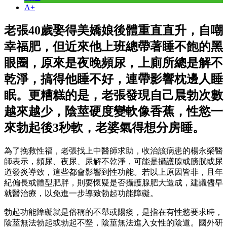
A+
老張40歲娶得美嬌娘後體重直直升，自嘲
幸福肥，但近來他上班總帶著睡不飽的黑
眼圈，原來是夜晚頻尿，上廁所總是解不
乾淨，搞得他睡不好，連帶影響枕邊人睡
眠。更糟糕的是，老張發現自己晨勃次數
越來越少，陰莖硬度變軟像香蕉，性慾一
來勃起後3秒軟，老婆氣得想分房睡。
為了挽救性福，老張找上中醫師求助，收治該病患的楊永榮醫
師表示，頻尿、夜尿、尿解不乾淨，可能是攝護腺或膀胱或尿
道發炎導致，這些都會影響到性功能。若以上原因皆非，且年
紀偏長或體型肥胖，則要懷疑是否攝護腺肥大造成，建議儘早
就醫治療，以免進一步導致勃起功能障礙。
勃起功能障礙就是俗稱的不舉或陽痿，是指在有性慾要求時，
陰莖無法勃起或勃起不堅，陰莖無法進入女性的陰道。國外研