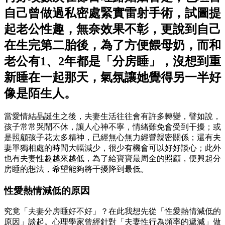
自己曾做過私密處緊實雷射手術，試圖提
起老公性趣，無奈效果不彰，更說到自己
在生完第二胎後，為了方便餵母奶，而和
老公有1、2年都是「分房睡」，沒想到重
新睡在一起那天，氣氛讓她覺得另一半好
像是陌生人。
當愛情結晶誕生之後，夫妻生活往往會有許多轉變，譬如說，
孩子常常哭鬧不休，讓人心神不寧，情緒難免會受到干擾；或
是照顧孩子花太多精神，已經無心無力經營親密關係；還有夫
妻單獨相處的時間大幅減少，很少有機會可以好好談心；此外
也有夫妻性趣越來越低，為了給寶寶最周全的照顧，便興起分
房睡的想法，希望能夠將干擾降到最低。
性愛熱情減低的原因
究竟「夫妻分房睡好不好」？在此我想先從「性愛熱情減低的
原因」談起。心理學家曾經針對「夫妻性行為頻率的遞減」做