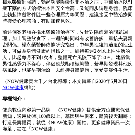
楊永榮醫師強調，勃起功能障礙並非不治之症，中醫治療以對
症下藥的方式治標治本且安全性高，又能同步調理身體。臨床
上勃起障礙常伴隨一些心理壓力等問題，建議接受中醫治療同
時接受心理諮商，有助加速見效。
前述個案老張在楊永榮醫師治療下，先針對陽虛衰的問題調
理，加上調整飲食下，一週的時間就有改善許多，重拾夫妻親
密關係。楊永榮醫師依據研究指出，中年男性維持適度的性生
活，可做為身體健康的指標之一。維持每週2次以上性生活的
人，比起每月不到1次者，整體死亡風險下降了50％。建議當
男性感覺力不從心，伴侶應鼓勵積極就醫，若早期發現其他疾
病風險，也能早期治療，以維持身體健康，享受美滿性生活。
（NOW健康黃大千／台北報導；本文轉載自2020年5月20日
NOW健康
網站）
專欄簡介：
健康數位內容第一品牌！《NOW健康》提供全方位醫療保健
新知，適用於0到100歲以上。基因與生俱來，體質後天翻轉；
打造長壽體質，就從《NOW健康》開始。更多健康資訊一次
滿足，盡在「NOW健康」！