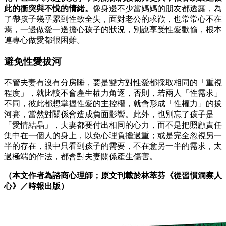
此的衝突與不悅的情緒。
像身邊不少當媽媽的朋友都透露，為
了帶孩子幾乎累到性致全失，面對老公的求歡，也常常心不在
焉，一邊做愛一邊擔心孩子的狀況，別說享受性愛歡愉，根本
連專心做愛都很困難。
避免性愛拔河
不管夫妻有沒有分房睡，要是雙方對性愛都採取相同的「重視
程度」，就比較不會產生權力角逐，否則，若兩人「性需求」
不同，彼此都想掌握性愛的主控權，就會形成「性權力」的拔
河賽，當然對關係會造成負面影響。此外，也別忘了孩子是
「愛情結晶」，夫妻都要付出相同的心力，而不是把照顧責任
集中在一個人的身上，以免心理負擔過重；或是完全忽視另一
半的存在，眼中只看到孩子的需要，不在意另一半的需求，太
過極端的作法，都會對夫妻關係產生傷害。
（本文作者為諮商心理師；原文刊載於林萃芬《從習慣洞察人
心》／時報出版）