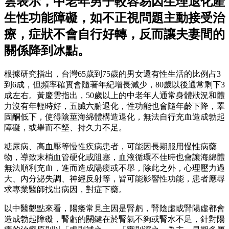
雲表示，中老年男子較容易因生理退化產
生性功能障礙，如不正視問題主動接受治
療，症狀不會自行好轉，反而讓夫妻間的
關係降到冰點。
根據研究指出，台灣65歲到75歲的男女還有性生活的比例占3
到6成，但頻率確實會隨著年紀增長減少，80歲以後通常剩下3
成左右。黃慶雲指出，50歲以上的中老年人通常身體狀況和體
力沒有年輕時好，五臟六腑退化，性功能也會隨年齡下降，睪
固酮低下，使得陰莖海綿體構造退化，無法自行充血造成勃起
障礙，或舉而不堅、持久力不足。
糖尿病、高血壓等慢性疾病患者，可能因長期服用慢性病藥
物，導致末梢血管硬化或阻塞，血液循環不佳時也會讓海綿體
無法順利充血，進而造成陽痿或不舉，除此之外，心理壓力過
大、內分泌失調、神經反射等，皆可能影響性功能，患者應尋
求專業醫師找出病因，對症下藥。
以中醫觀點來看，陽痿常見主因是腎虧，腎陰虛或腎陽虛都會
造成勃起障礙，腎虧的關鍵在於腎氣不夠或腎水不足，針對陽