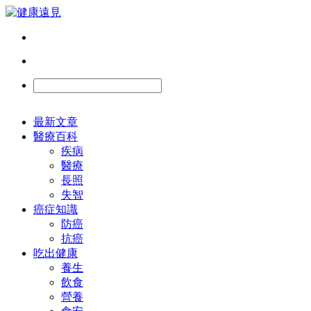
最新文章
醫療百科
疾病
醫療
長照
失智
癌症知識
防癌
抗癌
吃出健康
養生
飲食
營養