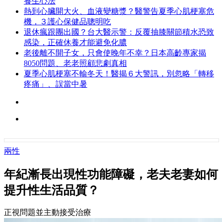
養生心法
熱到心臟開大火、血液變糖漿？醫警告夏季心肌梗塞危
機，３護心保健品聰明吃
退休瘋跟團出國？台大醫示警：反覆抽膝關節積水恐致
感染，正確休養才能避免化膿
老後離不開子女，只會使晚年不幸？日本高齡專家揭
8050問題、老老照顧悲劇真相
夏季心肌梗塞不輸冬天！醫揭６大警訊，別忽略「轉移
疼痛」、誤當中暑
兩性
年紀漸長出現性功能障礙，老夫老妻如何
提升性生活品質？
正視問題並主動接受治療