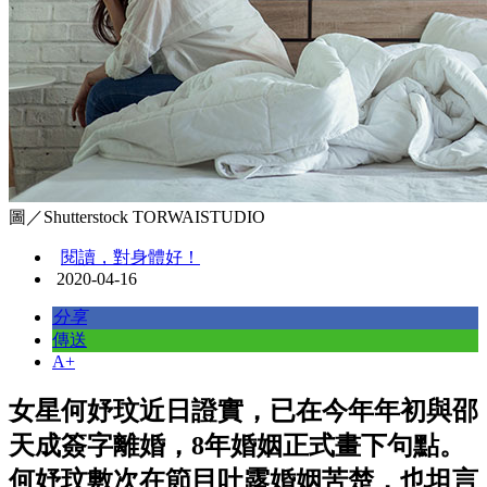
圖／Shutterstock TORWAISTUDIO
閱讀，對身體好！
2020-04-16
分享
傳送
A+
女星何妤玟近日證實，已在今年年初與邵
天成簽字離婚，8年婚姻正式畫下句點。
何妤玟數次在節目吐露婚姻苦楚，也坦言