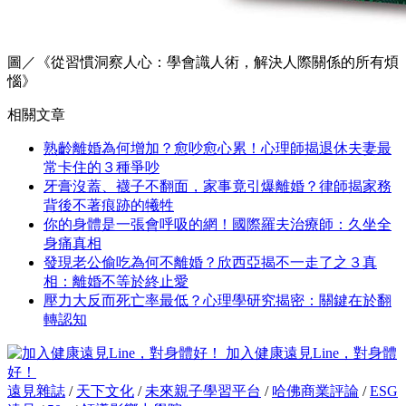
圖／《從習慣洞察人心：學會識人術，解決人際關係的所有煩
惱》
相關文章
熟齡離婚為何增加？愈吵愈心累！心理師揭退休夫妻最
常卡住的３種爭吵
牙膏沒蓋、襪子不翻面，家事竟引爆離婚？律師揭家務
背後不著痕跡的犧牲
你的身體是一張會呼吸的網！國際羅夫治療師：久坐全
身痛真相
發現老公偷吃為何不離婚？欣西亞揭不一走了之３真
相：離婚不等於終止愛
壓力大反而死亡率最低？心理學研究揭密：關鍵在於翻
轉認知
加入健康遠見Line，對身體
好！
遠見雜誌
/
天下文化
/
未來親子學習平台
/
哈佛商業評論
/
ESG