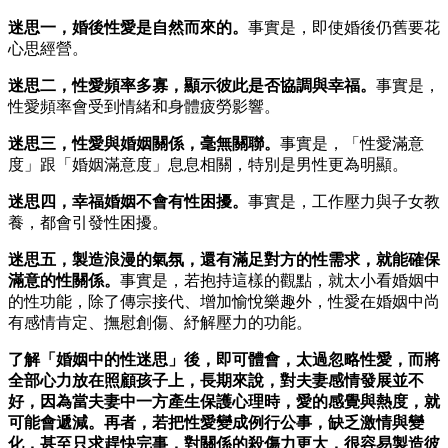
迷思一，婚後性愛是自然而來的。
事實是，即使婚後仍舊要花
心思經營。
迷思二，性愛頻率多寡，顯示彼此是否協調與幸福。
事實是，
性愛頻率會受到情緒和身體疲勞影響。
迷思三，性愛與婚姻關係，毫無關聯。
事實是，「性愛滿意
度」跟「婚姻滿意度」息息相關，特別是男性更為明顯。
迷思四，幸福婚姻不會有性困擾。
事實是，工作壓力與子女教
養，都會引發性困擾。
迷思五，製造浪漫的氣氛，還有滿足對方的性需求，就能確保
滿意的性關係。
事實是，若抱持這樣的觀點，就太小看婚姻中
的性功能，除了傳宗接代、增加愉悅樂趣外，性愛在婚姻中尚
有感情肯定、撫慰創傷、紓解壓力的功能。
了解「婚姻中的性迷思」後，即可體會，太過忽略性愛，而將
全部心力放在照顧孩子上，長期來說，對夫妻感情發展並不
好，因為當夫妻中一方產生保護心理時，愛的感覺與熱度，就
可能會遞減。再者，若把性愛變成例行公事，缺乏激情與變
化，甚至只求趕快完事，對關係的殺傷力更大，很容易製造彼