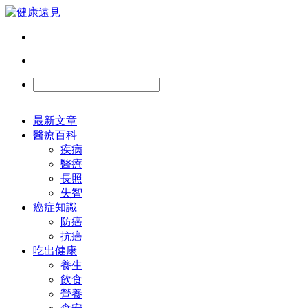
最新文章
醫療百科
疾病
醫療
長照
失智
癌症知識
防癌
抗癌
吃出健康
養生
飲食
營養