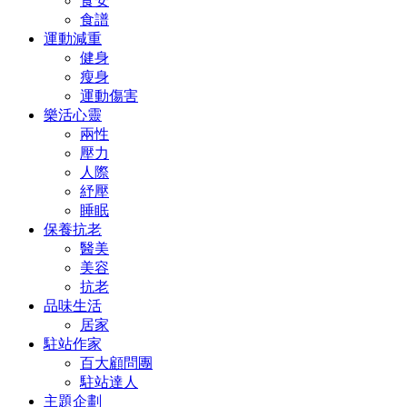
食安
食譜
運動減重
健身
瘦身
運動傷害
樂活心靈
兩性
壓力
人際
紓壓
睡眠
保養抗老
醫美
美容
抗老
品味生活
居家
駐站作家
百大顧問團
駐站達人
主題企劃