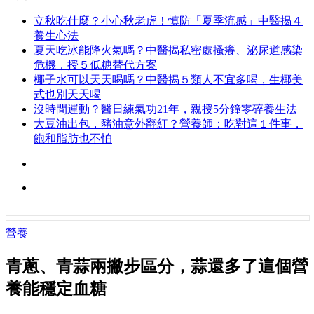
立秋吃什麼？小心秋老虎！慎防「夏季流感」中醫揭４
養生心法
夏天吃冰能降火氣嗎？中醫揭私密處搔癢、泌尿道感染
危機，授５低糖替代方案
椰子水可以天天喝嗎？中醫揭５類人不宜多喝，生椰美
式也別天天喝
沒時間運動？醫日練氣功21年，親授5分鐘零碎養生法
大豆油出包，豬油意外翻紅？營養師：吃對這１件事，
飽和脂肪也不怕
營養
青蔥、青蒜兩撇步區分，蒜還多了這個營
養能穩定血糖