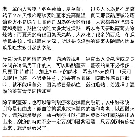
老一輩的人常說「冬至蘿蔔，夏至薑」，很多人以為是不是搞
錯了？冬天很冷應該要吃薑來提高體溫，夏天那麼熱應該吃蘿
蔔退火不是嗎？其實這是因為冬天的時候，大家都喜歡吃熱食
暖和身體，熱性食物吃太多太過燥熱，所以冬天要吃蘿蔔去除
燥熱；而夏天的時候因為天氣熱，大家吃了很多的西瓜、冬瓜
等瓜果類，造成體內太涼，所以要吃溫熱的薑來去除體內因為
瓜果吃太多引起的寒氣。
冷氣病也是同樣的道理，康涵菁說明，經常出入冷氣房或是長
時間在冷氣房工作的人，可以喝點薑茶，薑茶的量不必很多，
只要用2片薑片，加上300c.c.的熱水，悶出1杯來飲用，1天可
以喝1到2杯。不過要注意，如果有喉嚨痛、咳嗽等感冒症狀
時，就不能喝薑茶，因為感冒是熱症，必須退熱，若還喝了溫
熱的薑茶會使病情加重。
除了喝薑茶，也可以靠刮刮痧來散掉體內熱氣，以中醫來說，
刮痧是藉由皮下微血管擴張來散掉體內的熱和毒素，以西醫來
說，體熱就是發炎，藉由刮痧可以把體內發炎的紅腫熱痛排放
出來，刮痧的時候不必一定要刮到發紫發黑，只要刮到有痧點
出來，就達到效果了。