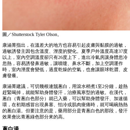
圖／Shutterstock Tyler Olson。
康涵菁指出，在溫差大的地方也容易引起皮膚與黏膜的過敏，
過敏誘發主因包含溫度、溼度的變化。夏季戶外溫度高達37度
以上，室內空調溫度卻只有26度上下，進出冷氣房讓身體忽冷
忽熱，容易誘發鼻過敏，讓噴嚏、鼻水不斷，加上空調運作
時，室內溼度會變低，過度乾燥的空氣，也會讓眼球乾澀、皮
膚發癢。
康涵菁建議，可切幾根連鬚蔥白，用滾水稍煮1至2分鐘，趁熱
趕緊喝掉，就能幫助身體發汗，治療風寒型的過敏。在漢代，
蔥白（青蔥白色部分）就已入藥，可以幫助身體發汗、加速循
環，在初期感冒出現鼻塞、怕冷或肌肉痠痛時，就可喝碗熱熱
的蔥白湯。但要注意的是，藥用部分是青蔥白色的那段，發汗
效果會比青蔥綠色部分來的高。
蔥白湯