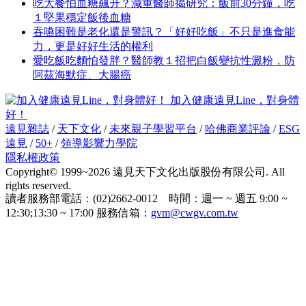
吃大餐怕血糖飆升？減重醫師揭研究：飯前30分鐘，吃
１堅果穩定飯後血糖
吞嚥困難是老化還是警訊？「好好吃飯」不只是進食能
力，更是好好生活的權利
愛吃飯吃麵怕發胖？醫師教１招把白飯變抗性澱粉，防
阿茲海默症、大腸癌
加入健康遠見Line，對身體
好！
遠見雜誌
/
天下文化
/
未來親子學習平台
/
哈佛商業評論
/
ESG
遠見
/
50+
/
領導影響力學院
隱私權政策
Copyright© 1999~2026 遠見天下文化出版股份有限公司. All
rights reserved.
讀者服務部電話：(02)2662-0012 時間：週一 ~ 週五 9:00 ~
12:30;13:30 ~ 17:00 服務信箱：
gvm@cwgv.com.tw