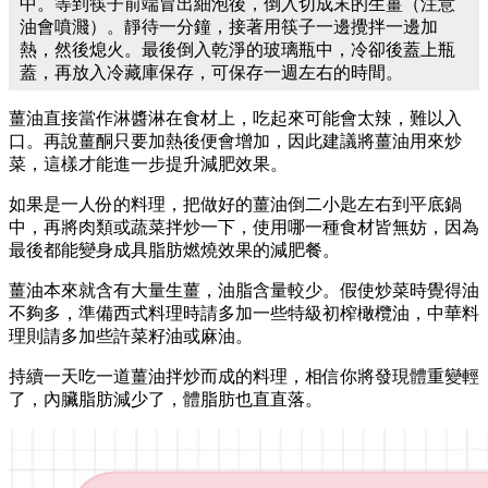
中。等到筷子前端冒出細泡後，倒入切成末的生薑（注意
油會噴濺）。靜待一分鐘，接著用筷子一邊攪拌一邊加
熱，然後熄火。最後倒入乾淨的玻璃瓶中，冷卻後蓋上瓶
蓋，再放入冷藏庫保存，可保存一週左右的時間。
薑油直接當作淋醬淋在食材上，吃起來可能會太辣，難以入
口。再說薑酮只要加熱後便會增加，因此建議將薑油用來炒
菜，這樣才能進一步提升減肥效果。
如果是一人份的料理，把做好的薑油倒二小匙左右到平底鍋
中，再將肉類或蔬菜拌炒一下，使用哪一種食材皆無妨，因為
最後都能變身成具脂肪燃燒效果的減肥餐。
薑油本來就含有大量生薑，油脂含量較少。假使炒菜時覺得油
不夠多，準備西式料理時請多加一些特級初榨橄欖油，中華料
理則請多加些許菜籽油或麻油。
持續一天吃一道薑油拌炒而成的料理，相信你將發現體重變輕
了，內臟脂肪減少了，體脂肪也直直落。