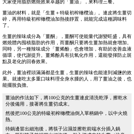
大家使用脂肪燃燒效果卓越的「薑油」，來料理三餐。
薑油的材料，就是「生薑＋特級初榨橄欖油」。連皮將生薑切
碎，再用特級初榨橄欖油加熱後靜置，就能完成這種調味料
了。
生薑的辣味成分為「薑酮」，薑酮可使能量代謝變旺盛，具有
燃燒體內囤積脂肪的作用，而薑酮只要將生薑加熱就會增加。
同時，另一種辣味成分「薑烯酚」也會增加，有助於改善血液
循環，使代謝提升。薑烯酚具有抗氧化作用，還能發揮防止斑
點及老化的回春效果。
此外，薑油裡頭滿滿都是生薑，生薑的辣味也能達到減鹽的效
果。就連吃太多重口味料理全身水腫的人，用了薑油之後，也
能擺脫負擔。
薑油的作法如下，將100公克的生薑連皮清洗乾淨，擦乾水
分後備用，接著將生薑切成末。
然後把100公克的特級初榨橄欖油倒入單柄鍋中，以中火燒
熱。
待鍋邊冒出細泡後，將筷子沾濕並擦乾前端水分插入鍋