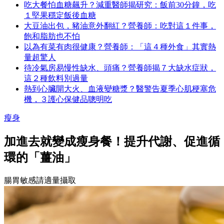
吃大餐怕血糖飆升？減重醫師揭研究：飯前30分鐘，吃
１堅果穩定飯後血糖
大豆油出包，豬油意外翻紅？營養師：吃對這１件事，
飽和脂肪也不怕
以為有菜有肉很健康？營養師：「這４種外食」其實熱
量超驚人
待冷氣房易慢性缺水、頭痛？營養師揭７大缺水症狀，
這２種飲料別過量
熱到心臟開大火、血液變糖漿？醫警告夏季心肌梗塞危
機，３護心保健品聰明吃
瘦身
加進去就變成瘦身餐！提升代謝、促進循
環的「薑油」
腸胃敏感請適量攝取