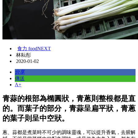
食力 foodNEXT
林耘彤
2020-01-02
分享
傳送
A+
青蒜的根部為橢圓狀，青蔥則整根都是直
的。而葉子的部分，青蒜呈扁平狀，青蔥
的葉子則呈中空狀。
蔥、蒜都是煮菜時不可少的調味靈魂，可以提升香氣，去腥解