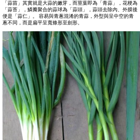
「蒜苗」其實就是大蒜的嫩芽，而莖葉即為「青蒜」，花梗為
「蒜苔」，鱗瓣聚合的蒜球為「蒜頭」，蒜頭去除內、外膜後
便是「蒜仁」。 容易與青蔥混淆的青蒜，外型與呈中空的青
蔥不同，而是扁平呈寬條形至劍形。