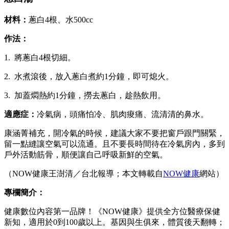
材料：
蔥白4根、水500cc
作法：
1. 將蔥白4根切細。
2. 水煮滾後，放入蔥白煮約1分鐘，即可熄火。
3. 加蓋燜熱約1分鐘，撈去蔥白，趁熱飲用。
適應症：
冷氣病，頭痛怕冷、肌肉痠痛、流清清的鼻水。
康涵菁補充，開冷氣的時候，建議大家不要把窗戶跟門關緊，
留一點縫讓空氣可以流通。且不要長時間待在冷氣房內，多到
戶外活動筋骨，順便讓自己呼吸新鮮的空氣。
（NOW健康王澍清／台北報導；本文轉載自
NOW健康
網站）
專欄簡介：
健康數位內容第一品牌！《NOW健康》提供全方位醫療保健
新知，適用於0到100歲以上。基因與生俱來，體質後天翻轉；