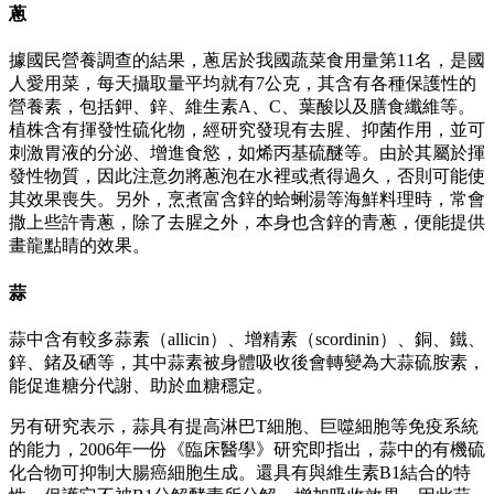
蔥
據國民營養調查的結果，蔥居於我國蔬菜食用量第11名，是國
人愛用菜，每天攝取量平均就有7公克，其含有各種保護性的
營養素，包括鉀、鋅、維生素A、C、葉酸以及膳食纖維等。
植株含有揮發性硫化物，經研究發現有去腥、抑菌作用，並可
刺激胃液的分泌、增進食慾，如烯丙基硫醚等。由於其屬於揮
發性物質，因此注意勿將蔥泡在水裡或煮得過久，否則可能使
其效果喪失。另外，烹煮富含鋅的蛤蜊湯等海鮮料理時，常會
撒上些許青蔥，除了去腥之外，本身也含鋅的青蔥，便能提供
畫龍點睛的效果。
蒜
蒜中含有較多蒜素（allicin）、增精素（scordinin）、銅、鐵、
鋅、鍺及硒等，其中蒜素被身體吸收後會轉變為大蒜硫胺素，
能促進糖分代謝、助於血糖穩定。
另有研究表示，蒜具有提高淋巴T細胞、巨噬細胞等免疫系統
的能力，2006年一份《臨床醫學》研究即指出，蒜中的有機硫
化合物可抑制大腸癌細胞生成。還具有與維生素B1結合的特