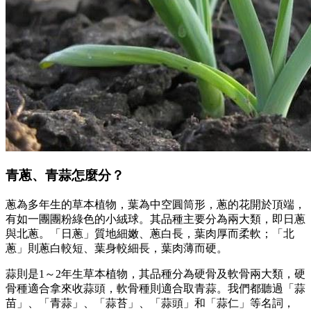
青蔥、青蒜怎麼分？
蔥為多年生的草本植物，葉為中空圓筒形，蔥的花開於頂端，
有如一團團粉綠色的小絨球。其品種主要分為兩大類，即日蔥
與北蔥。「日蔥」質地細嫩、蔥白長，葉肉厚而柔軟；「北
蔥」則蔥白較短、葉身較細長，葉肉薄而硬。
蒜則是1～2年生草本植物，其品種分為硬骨及軟骨兩大類，硬
骨種適合拿來收蒜頭，軟骨種則適合取青蒜。我們都聽過「蒜
苗」、「青蒜」、「蒜苔」、「蒜頭」和「蒜仁」等名詞，