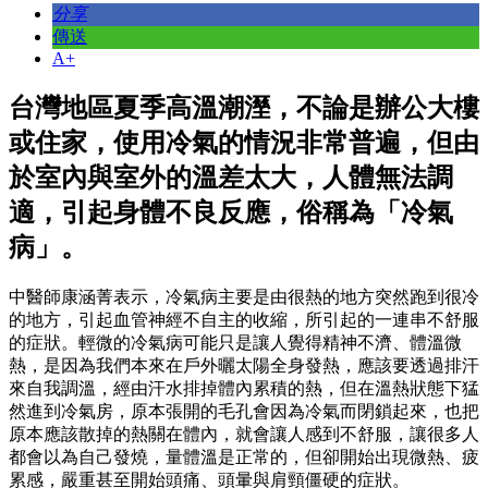
分享
傳送
A+
台灣地區夏季高溫潮溼，不論是辦公大樓
或住家，使用冷氣的情況非常普遍，但由
於室內與室外的溫差太大，人體無法調
適，引起身體不良反應，俗稱為「冷氣
病」。
中醫師康涵菁表示，冷氣病主要是由很熱的地方突然跑到很冷
的地方，引起血管神經不自主的收縮，所引起的一連串不舒服
的症狀。輕微的冷氣病可能只是讓人覺得精神不濟、體溫微
熱，是因為我們本來在戶外曬太陽全身發熱，應該要透過排汗
來自我調溫，經由汗水排掉體內累積的熱，但在溫熱狀態下猛
然進到冷氣房，原本張開的毛孔會因為冷氣而閉鎖起來，也把
原本應該散掉的熱關在體內，就會讓人感到不舒服，讓很多人
都會以為自己發燒，量體溫是正常的，但卻開始出現微熱、疲
累感，嚴重甚至開始頭痛、頭暈與肩頸僵硬的症狀。