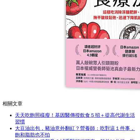
相關文章
天天吃飽照樣瘦！基因醫傳授飲食５招＋提高代謝生活
習慣
大豆油出包，豬油意外翻紅？營養師：吃對這１件事，
飽和脂肪也不怕