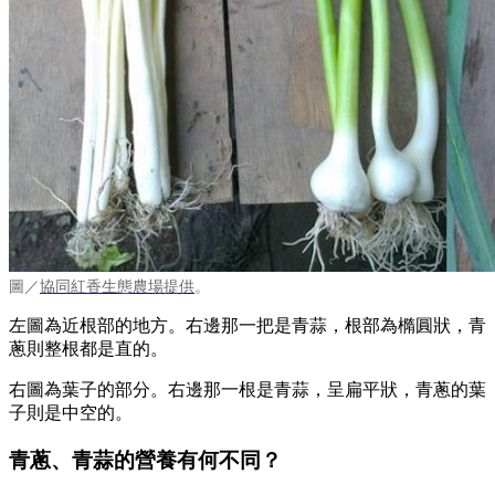
圖／
協同紅香生態農場提供
。
左圖為近根部的地方。右邊那一把是青蒜，根部為橢圓狀，青
蔥則整根都是直的。
右圖為葉子的部分。右邊那一根是青蒜，呈扁平狀，青蔥的葉
子則是中空的。
青蔥、青蒜的營養有何不同？