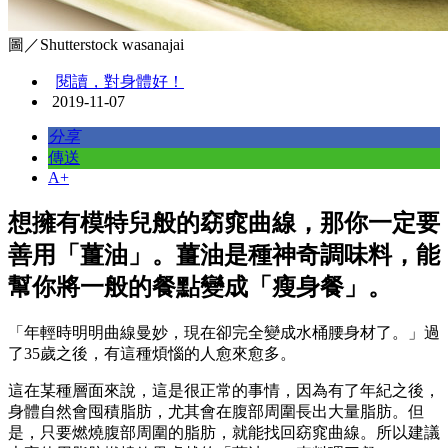
圖／Shutterstock wasanajai
閱讀，對身體好！
2019-11-07
分享
傳送
A+
想擁有模特兒般的窈窕曲線，那你一定要
善用「薑油」。薑油是種神奇調味料，能
幫你將一般的餐點變成「瘦身餐」。
「年輕時明明曲線曼妙，現在卻完全變成水桶腰身材了。」過
了35歲之後，有這種煩惱的人愈來愈多。
這在某種層面來說，這是很正常的事情，因為有了年紀之後，
身體自然會囤積脂肪，尤其會在腹部周圍長出大量脂肪。但
是，只要燃燒腹部周圍的脂肪，就能找回窈窕曲線。所以建議