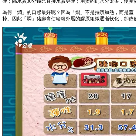
硬；隔水煮30分鐘比直接水煮更硬；用煲的則水分太多，使豬
為何「燜」的口感最好呢？因為「燜」不是持續加熱，而是蓋
掉。因此「燜」豬腳會使豬腳外層的膠原組織逐漸軟化，卻依