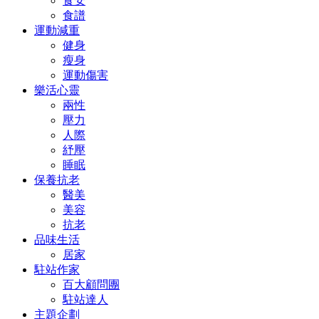
食安
食譜
運動減重
健身
瘦身
運動傷害
樂活心靈
兩性
壓力
人際
紓壓
睡眠
保養抗老
醫美
美容
抗老
品味生活
居家
駐站作家
百大顧問團
駐站達人
主題企劃