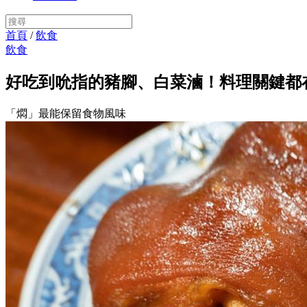
首頁
/
飲食
飲食
好吃到吮指的豬腳、白菜滷！料理關鍵都
「燜」最能保留食物風味