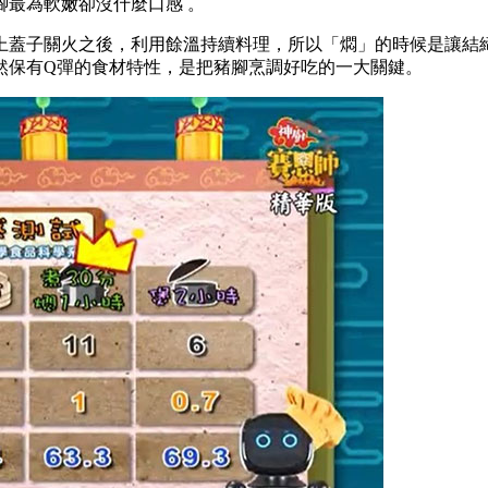
腳最為軟嫩卻沒什麼口感 。
上蓋子關火之後，利用餘溫持續料理，所以「燜」的時候是讓結
然保有Q彈的食材特性，是把豬腳烹調好吃的一大關鍵。