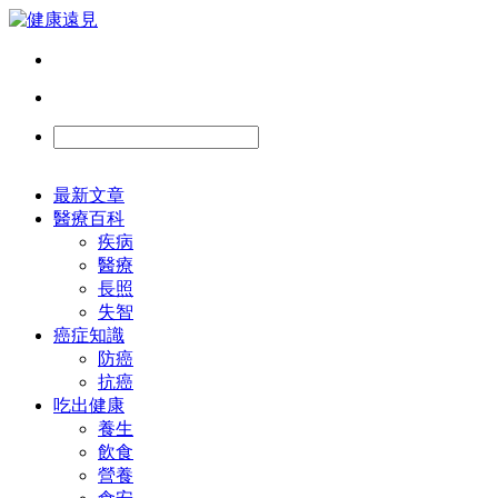
最新文章
醫療百科
疾病
醫療
長照
失智
癌症知識
防癌
抗癌
吃出健康
養生
飲食
營養