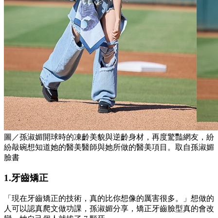
圖／孫淑媚開球時的凍齡美貌與逆齡身材，再度驚豔網友，紛
紛敲碗想知道她的醫美醫師與她所做的醫美項目。取自孫淑媚
臉書
1.牙齒矯正
「現在牙齒矯正的技術，真的比你想像的厲害很多。」想做的
人可以認真爬文做功課，
孫淑媚分享，
矯正牙齒臉型真的會改