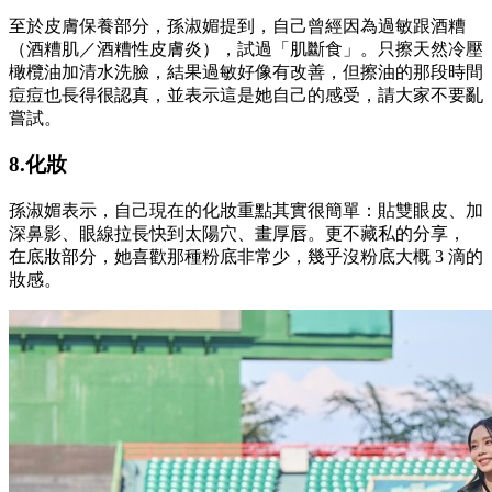
至於皮膚保養部分，孫淑媚提到，自己曾經因為過敏跟酒糟
（酒糟肌／酒糟性皮膚炎），試過「肌斷食」。
只擦天然冷壓
橄欖油加清水洗臉，
結果過敏好像有改善，但擦油的那段時間
痘痘也長得很認真，並表示
這是她自己的感受，請大家不要亂
嘗試。
8.化妝
孫淑媚表示，自己現在的化妝重點其實很簡單：貼雙眼皮、加
深鼻影、眼線拉長快到太陽穴、畫厚唇。更不藏私的分享，
在
底妝部分，她喜歡那種粉底非常少，幾乎沒粉底大概 3 滴的
妝感。