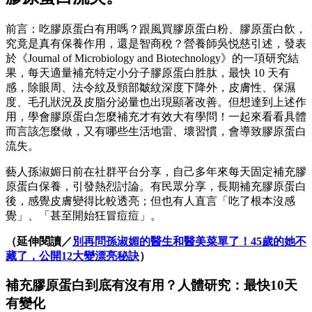
前言：吃膠原蛋白有用嗎？跟風買膠原蛋白粉、膠原蛋白飲，
究竟是真有保養作用，還是智商稅？營養師吳悦慈引述，發表
於《Journal of Microbiology and Biotechnology》的一項研究結
果，每天適量補充特定小分子膠原蛋白胜肽，最快 10 天有
感，除眼周、法令紋及頸部皺紋深度下降外，皮膚性、保濕
度、毛孔狀況及皮脂分泌量也出現顯著改善。但想達到上述作
用，學會膠原蛋白怎麼補充才有效大有學問！一起來看看具體
而言該怎麼做，又有哪些生活地雷、壞習慣，會導致膠原蛋白
流失。
藝人孫淑媚日前在社群平台分享，自己多年來每天固定補充膠
原蛋白保養，引發熱烈討論。有民眾分享，長期補充膠原蛋白
後，感覺皮膚變得比較透亮；但也有人直言「吃了根本沒感
覺」、「甚至開始狂冒痘痘」。
（延伸閱讀／
別再問孫淑媚的醫生和醫美菜單了！45歲的她不
藏了，公開12大變漂亮秘訣
）
補充膠原蛋白到底有沒有用？人體研究：最快10天
有變化