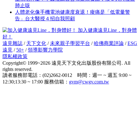
肺止咳
人體老化像手機電池健康度衰退！痠痛是「低電量警
告」台大醫授４招自我照顧
加入健康遠見Line，對身體
好！
遠見雜誌
/
天下文化
/
未來親子學習平台
/
哈佛商業評論
/
ESG
遠見
/
50+
/
領導影響力學院
隱私權政策
Copyright© 1999~2026 遠見天下文化出版股份有限公司. All
rights reserved.
讀者服務部電話：(02)2662-0012 時間：週一 ~ 週五 9:00 ~
12:30;13:30 ~ 17:00 服務信箱：
gvm@cwgv.com.tw