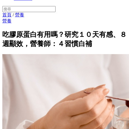
首頁
/
營養
營養
吃膠原蛋白有用嗎？研究１０天有感、８
週顯效，營養師：４習慣白補