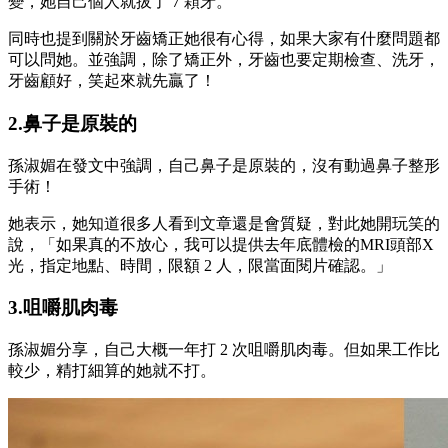
變，她自己個人就拔了 7 顆牙。
同時也提到關於牙齒矯正她很有心得，如果大家有什麼問題都
可以問她。
並強調，除了矯正外，牙齒也要定期檢查、洗牙，
牙齒顧好，笑起來就先贏了！
2.鼻子是原裝的
孫淑媚在發文中強調，自己鼻子是原裝的，沒有動過鼻子整形
手術！
她表示，
她知道很多人看到文章還是會質疑，對此她
開玩笑的
說，「
如果真的不放心，我可以提供去年底體檢的MRI頭部X
光，
指定地點、時間，限額 2 人，
限當面閱片確認。」
3.咀嚼肌肉毒
孫淑媚分享，自己
大概一年打 2 次咀嚼肌肉毒。但如果工作比
較少，
精打細算的
她就不打。