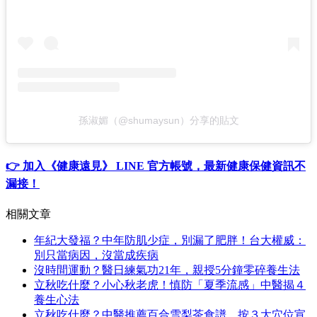
孫淑媚（@shumaysun）分享的貼文
👉 加入《健康遠見》 LINE 官方帳號，最新健康保健資訊不
漏接！
相關文章
年紀大發福？中年防肌少症，別漏了肥胖！台大權威：
別只當病因，沒當成疾病
沒時間運動？醫日練氣功21年，親授5分鐘零碎養生法
立秋吃什麼？小心秋老虎！慎防「夏季流感」中醫揭４
養生心法
立秋吃什麼？中醫推薦百合雪梨茶食譜，按３大穴位宣