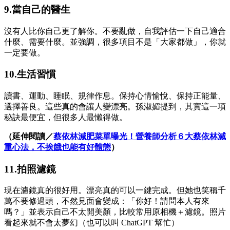
9.當自己的醫生
沒有人比你自己更了解你。不要亂做，自我評估一下自己適合
什麼、需要什麼。並強調，
很多項目不是「大家都做」，你就
一定要做。
10.生活習慣
讀書、運動、睡眠、規律作息。
保持心情愉悅、保持正能量、
選擇善良。
這些真的會讓人變漂亮。孫淑媚提到，其實這一項
秘訣最便宜，但很多人最懶得做。
（延伸閱讀／
蔡依林減肥菜單曝光！營養師分析６大蔡依林減
重心法，不挨餓也能有好體態
）
11.拍照濾鏡
現在濾鏡真的很好用。漂亮真的可以一鍵完成。
但她也笑稱千
萬不要修過頭，不然見面會變成：「你好！請問本人有來
嗎？」
並表示自己不太開美顏，比較常用原相機＋濾鏡。照片
看起來就不會太夢幻（也可以叫 ChatGPT 幫忙）