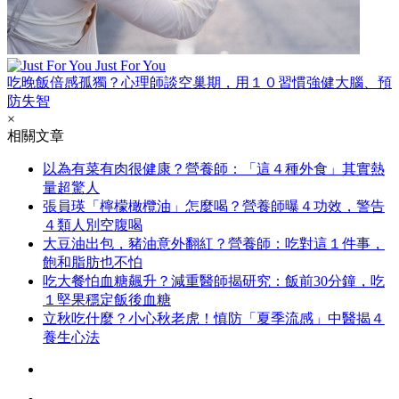
Just For You
吃晚飯倍感孤獨？心理師談空巢期，用１０習慣強健大腦、預
防失智
×
相關文章
以為有菜有肉很健康？營養師：「這４種外食」其實熱
量超驚人
張員瑛「檸檬橄欖油」怎麼喝？營養師曝４功效，警告
４類人別空腹喝
大豆油出包，豬油意外翻紅？營養師：吃對這１件事，
飽和脂肪也不怕
吃大餐怕血糖飆升？減重醫師揭研究：飯前30分鐘，吃
１堅果穩定飯後血糖
立秋吃什麼？小心秋老虎！慎防「夏季流感」中醫揭４
養生心法