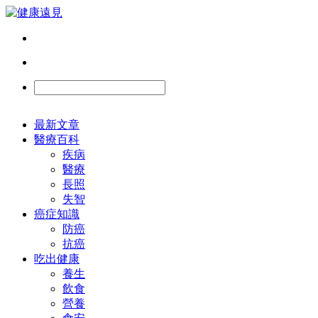
最新文章
醫療百科
疾病
醫療
長照
失智
癌症知識
防癌
抗癌
吃出健康
養生
飲食
營養