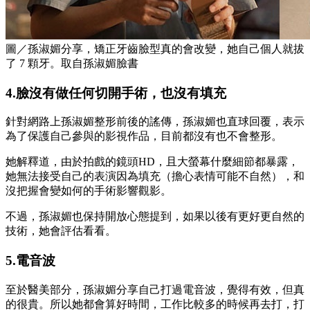
圖／孫淑媚分享，矯正牙齒臉型真的會改變，她自己個人就拔
了 7 顆牙。取自孫淑媚臉書
4.臉沒有做任何切開手術，也沒有填充
針對網路上
孫淑媚整形前後的謠傳，
孫淑媚也直球回覆，
表示
為了保護自己參與的影視作品，目前都沒有也不會
整形
。
她解釋道，由於拍戲的鏡頭HD，且大螢幕什麼細節都暴露，
她無法接受自己的表演因為填充（擔心表情可能不自然），和
沒把握會變如何的手術影響觀影。
不過，孫淑媚也保持開放心態提到，
如果以後有更好更自然的
技術，她會評估看看。
5.電音波
至於醫美部分，孫淑媚分享自己打過電音波，覺得有效，但真
的很貴。所以她都會算好時間，工作比較多的時候再去打，打