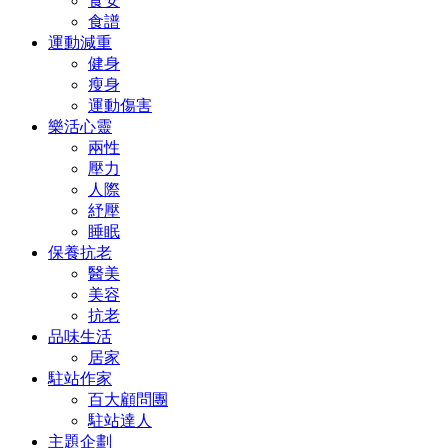
食安
食譜
運動減重
健身
瘦身
運動傷害
樂活心靈
兩性
壓力
人際
紓壓
睡眠
保養抗老
醫美
美容
抗老
品味生活
居家
駐站作家
百大顧問團
駐站達人
主題企劃