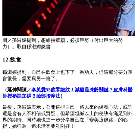
圖／孫淑媚提到，想維持童顏，必須巨努（付出巨大的努
力）。取自孫淑媚臉書
12.飲食
孫淑媚提到，自己在飲食上也下了一番功夫，但這部分要分享
會很長，需要寫另一篇了。
（延伸閱讀／
李英愛55歲零皺紋！減醣是凍齡關鍵？皮膚科醫
師授祕訣加碼３臉部按摩法
）
最後，孫淑媚表示，
公開這些自己一路以來的保養心法，或許
還是會有人不相信或質疑，但希望坦誠以上的秘訣有滿足到外
界的期待。同時她也
進一步分享
自己在「變美這條路」
的
心
得，她強調，
追求漂亮要剛剛好！