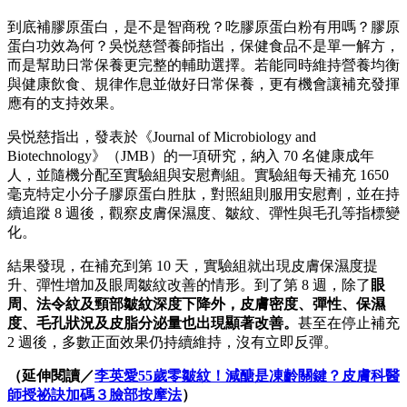
到底補膠原蛋白，是不是智商稅？吃膠原蛋白粉有用嗎？膠原
蛋白功效為何？吳悦慈營養師指出，保健食品不是單一解方，
而是幫助日常保養更完整的輔助選擇。若能同時維持營養均衡
與健康飲食、規律作息並做好日常保養，更有機會讓補充發揮
應有的支持效果。
吳悦慈指出，發表於《Journal of Microbiology and
Biotechnology》（JMB）的一項研究，納入 70 名健康成年
人，並隨機分配至實驗組與安慰劑組。實驗組每天補充 1650
毫克特定小分子膠原蛋白胜肽，對照組則服用安慰劑，並在持
續追蹤 8 週後，觀察皮膚保濕度、皺紋、彈性與毛孔等指標變
化。
結果發現，在補充到第 10 天，實驗組就出現皮膚保濕度提
升、彈性增加及眼周皺紋改善的情形。到了第 8 週，除了
眼
周、法令紋及頸部皺紋深度下降外，皮膚密度、彈性、保濕
度、毛孔狀況及皮脂分泌量也出現顯著改善。
甚至在停止補充
2 週後，多數正面效果仍持續維持，沒有立即反彈。
（延伸閱讀／
李英愛55歲零皺紋！減醣是凍齡關鍵？皮膚科醫
師授祕訣加碼３臉部按摩法
）