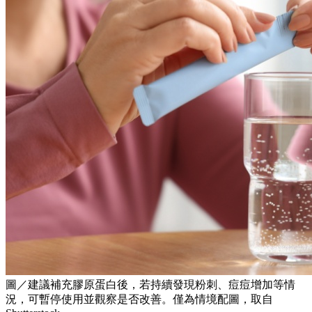
圖／建議補充膠原蛋白後，若持續發現粉刺、痘痘增加等情
況，可暫停使用並觀察是否改善。僅為情境配圖，取自