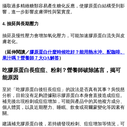
攝取過多精緻糖類容易產生糖化反應，使膠原蛋白結構受到影
響，進一步影響皮膚彈性與緊實度。
4. 抽菸與長期壓力
抽菸及慢性壓力會增加氧化壓力，可能加速膠原蛋白流失與皮
膚老化。
（延伸閱讀／
膠原蛋白什麼時候吃好？能用熱水沖、配咖啡、
果汁嗎？營養師７大QA解答
）
吃膠原蛋白長痘痘、粉刺？營養師破除謠言，揭可
能原因
至於「吃膠原蛋白後狂長痘痘」的說法是否真有其事？吳悦慈
分析，目前沒有足夠證據顯示膠原蛋白本身會直接造成痘痘。
補充後出現粉刺或痘痘增加，可能與產品中的其他複方成分、
個人體質，以及近期壓力、睡眠、飲食或荷爾蒙變化等因素有
關。
建議補充膠原蛋白後，若持續發現粉刺、痘痘增加等情況，可