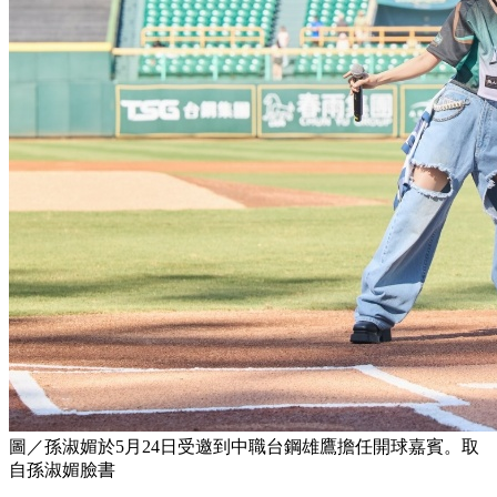
圖／孫淑媚於5月24日受邀到中職台鋼雄鷹擔任開球嘉賓。取
自孫淑媚臉書