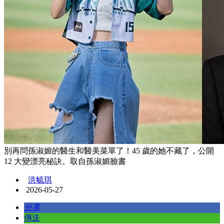
別再問孫淑媚的醫生和醫美菜單了！45 歲的她不藏了，公開
12 大變漂亮秘訣。取自孫淑媚臉書
洪毓琪
2026-05-27
分享
傳送