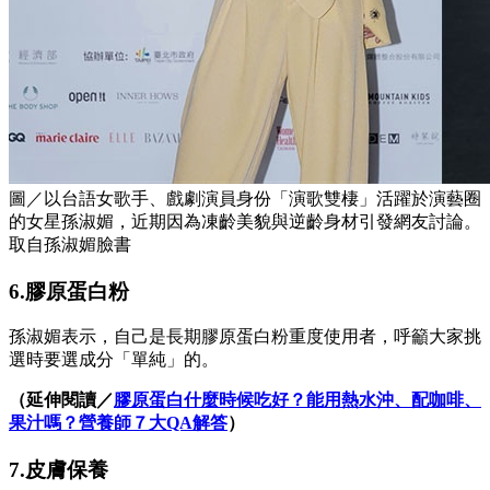
圖／以台語女歌手、戲劇演員身份「演歌雙棲」活躍於演藝圈
的女星孫淑媚，近期因為凍齡美貌與逆齡身材引發網友討論。
取自孫淑媚臉書
6.膠原蛋白粉
孫淑媚表示，自己是長期膠原蛋白粉重度使用者，呼籲大家挑
選時要
選
成分
「單純」的。
（延伸閱讀／
膠原蛋白什麼時候吃好？能用熱水沖、配咖啡、
果汁嗎？營養師７大QA解答
）
7.皮膚保養