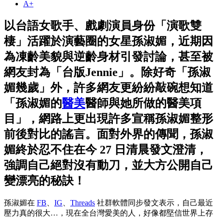
A+
以台語女歌手、戲劇演員身份「演歌雙
棲」活躍於演藝圈的女星孫淑媚，近期因
為凍齡美貌與逆齡身材引發討論，甚至被
網友封為「台版Jennie」。除好奇「孫淑
媚幾歲」外，許多網友更紛紛敲碗想知道
「孫淑媚的
醫美
醫師與她所做的醫美項
目」，網路上更出現許多宣稱孫淑媚整形
前後對比的謠言。面對外界的傳聞，孫淑
媚終於忍不住在今 27 日清晨發文澄清，
強調自己絕對沒有動刀，並大方公開自己
變漂亮的秘訣！
孫淑媚在
FB
、
IG
、
Threads
社群軟體同步發文表示，自己
最近
壓力真的很大…，現在全台灣愛美的人，好像都堅信世界上存