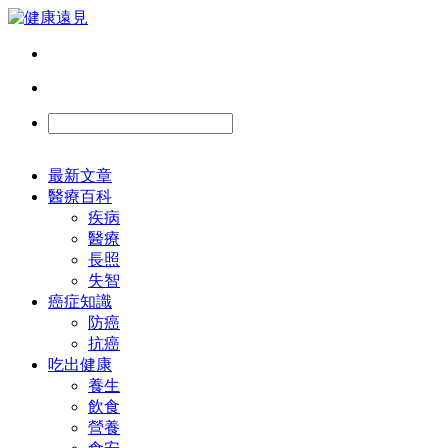
最新文章
醫療百科
疾病
醫療
長照
失智
癌症知識
防癌
抗癌
吃出健康
養生
飲食
營養