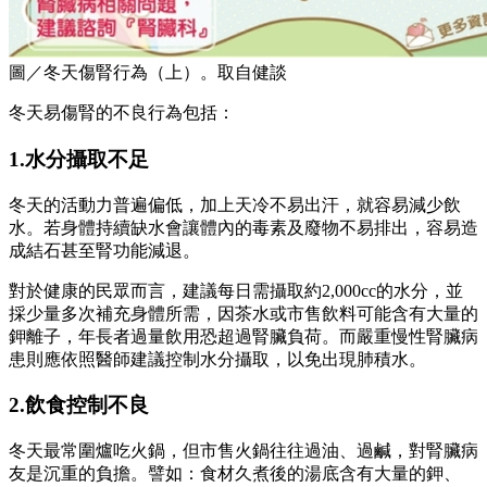
圖／冬天傷腎行為（上）。取自健談
冬天易傷腎的不良行為包括：
1.水分攝取不足
冬天的活動力普遍偏低，加上天冷不易出汗，就容易減少飲
水。若身體持續缺水會讓體內的毒素及廢物不易排出，容易造
成結石甚至腎功能減退。
對於健康的民眾而言，建議每日需攝取約2,000cc的水分，並
採少量多次補充身體所需，因茶水或市售飲料可能含有大量的
鉀離子，年長者過量飲用恐超過腎臟負荷。而嚴重慢性腎臟病
患則應依照醫師建議控制水分攝取，以免出現肺積水。
2.飲食控制不良
冬天最常圍爐吃火鍋，但市售火鍋往往過油、過鹹，對腎臟病
友是沉重的負擔。譬如：食材久煮後的湯底含有大量的鉀、