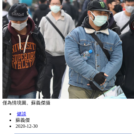
僅為情境圖。蘇義傑攝
健談
蘇義傑
2020-12-30