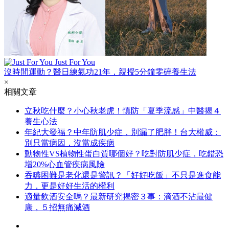
Just For You
沒時間運動？醫日練氣功21年，親授5分鐘零碎養生法
×
相關文章
立秋吃什麼？小心秋老虎！慎防「夏季流感」中醫揭４
養生心法
年紀大發福？中年防肌少症，別漏了肥胖！台大權威：
別只當病因，沒當成疾病
動物性VS植物性蛋白質哪個好？吃對防肌少症，吃錯恐
增20%心血管疾病風險
吞嚥困難是老化還是警訊？「好好吃飯」不只是進食能
力，更是好好生活的權利
適量飲酒安全嗎？最新研究揭密３事：滴酒不沾最健
康，５招無痛減酒