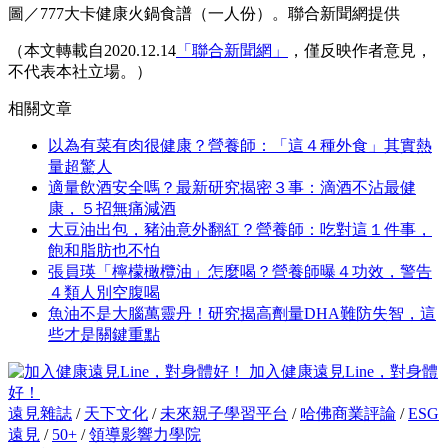
圖／777大卡健康火鍋食譜（一人份）。聯合新聞網提供
（本文轉載自2020.12.14
「聯合新聞網」
，僅反映作者意見，
不代表本社立場。）
相關文章
以為有菜有肉很健康？營養師：「這４種外食」其實熱
量超驚人
適量飲酒安全嗎？最新研究揭密３事：滴酒不沾最健
康，５招無痛減酒
大豆油出包，豬油意外翻紅？營養師：吃對這１件事，
飽和脂肪也不怕
張員瑛「檸檬橄欖油」怎麼喝？營養師曝４功效，警告
４類人別空腹喝
魚油不是大腦萬靈丹！研究揭高劑量DHA難防失智，這
些才是關鍵重點
加入健康遠見Line，對身體
好！
遠見雜誌
/
天下文化
/
未來親子學習平台
/
哈佛商業評論
/
ESG
遠見
/
50+
/
領導影響力學院