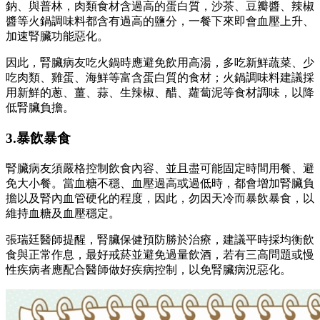
鈉、與普林，肉類食材含過高的蛋白質，沙茶、豆瓣醬、辣椒
醬等火鍋調味料都含有過高的鹽分，一餐下來即會血壓上升、
加速腎臟功能惡化。
因此，腎臟病友吃火鍋時應避免飲用高湯，多吃新鮮蔬菜、少
吃肉類、雞蛋、海鮮等富含蛋白質的食材；火鍋調味料建議採
用新鮮的蔥、薑、蒜、生辣椒、醋、蘿蔔泥等食材調味，以降
低腎臟負擔。
3.暴飲暴食
腎臟病友須嚴格控制飲食內容、並且盡可能固定時間用餐、避
免大小餐。當血糖不穩、血壓過高或過低時，都會增加腎臟負
擔以及腎內血管硬化的程度，因此，勿因天冷而暴飲暴食，以
維持血糖及血壓穩定。
張瑞廷醫師提醒，腎臟保健預防勝於治療，建議平時採均衡飲
食與正常作息，最好戒菸並避免過量飲酒，若有三高問題或慢
性疾病者應配合醫師做好疾病控制，以免腎臟病況惡化。