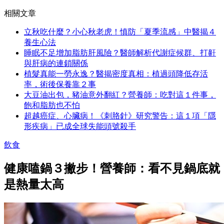
相關文章
立秋吃什麼？小心秋老虎！慎防「夏季流感」中醫揭４
養生心法
睡眠不足增加脂肪肝風險？醫師解析代謝症候群、打鼾
與肝病的連鎖關係
植髮真能一勞永逸？醫揭密度真相：植過頭降低存活
率，術後保養靠２事
大豆油出包，豬油意外翻紅？營養師：吃對這１件事，
飽和脂肪也不怕
超越癌症、心臟病！《刺胳針》研究警告：這１項「隱
形疾病」已成全球失能頭號殺手
飲食
健康嗑鍋３撇步！營養師：看不見鍋底就
是熱量太高