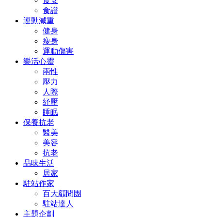
食安
食譜
運動減重
健身
瘦身
運動傷害
樂活心靈
兩性
壓力
人際
紓壓
睡眠
保養抗老
醫美
美容
抗老
品味生活
居家
駐站作家
百大顧問團
駐站達人
主題企劃