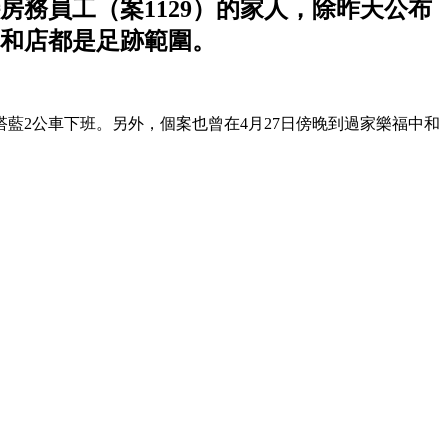
房務員工（案1129）的家人，除昨天公布
中和店都是足跡範圍。
搭藍2公車下班。另外，個案也曾在4月27日傍晚到過家樂福中和