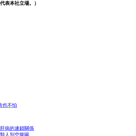
代表本社立場。）
肪也不怕
肝病的連鎖關係
類人別空腹喝