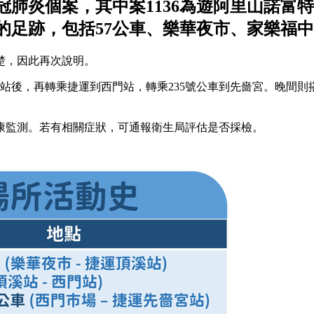
肺炎個案，其中案1136為遊阿里山諾富特
的足跡，包括57公車、樂華夜市、家樂福
楚，因此再次說明。
溪站後，再轉乘捷運到西門站，轉乘235號公車到先嗇宮。晚間則
康監測。若有相關症狀，可通報衛生局評估是否採檢。