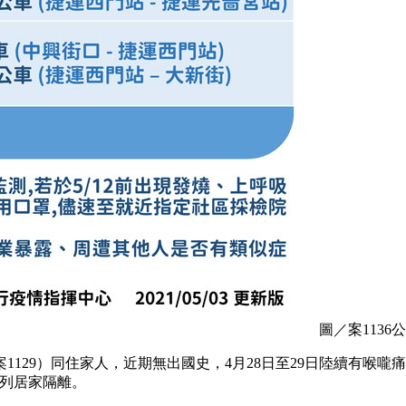
圖／案113
案1129）同住家人，近期無出國史，4月28日至29日陸續有喉
均列居家隔離。