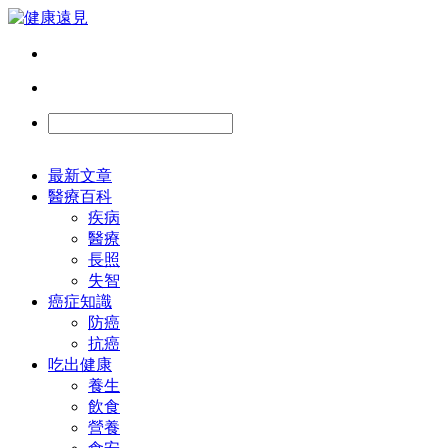
最新文章
醫療百科
疾病
醫療
長照
失智
癌症知識
防癌
抗癌
吃出健康
養生
飲食
營養