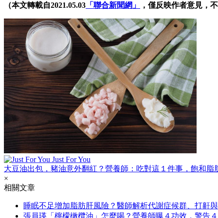
（本文轉載自2021.05.03
「聯合新聞網」
，僅反映作者意見，不
Just For You
大豆油出包，豬油意外翻紅？營養師：吃對這１件事，飽和脂
×
相關文章
睡眠不足增加脂肪肝風險？醫師解析代謝症候群、打鼾與
張員瑛「檸檬橄欖油」怎麼喝？營養師曝４功效，警告４