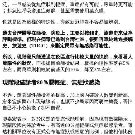
泛。一旦感染從無症狀到輕症、重症都有可能，嚴重時更可能
引起急性呼吸窘迫症候群，甚至需要使用葉克膜。
也就是因為這樣的特殊性，導致新冠肺炎不容易被辨別。
過去台灣醫界在篩檢、防疫上，主要以接觸史、旅遊史來做為
評斷標準。但現在病毒已進到台灣社區，很難再單純透過接觸
史、旅遊史（TOCC）來斷定民眾有無感染可能性。
所以，現階段只能透過在疫區進行比較大量的快篩，來看看人
流陽性的狀況。
而根據目前篩檢結果，板橋的陽性率落在5％
左右，而萬華則相較於前些天的10％，降至3％左右。
現階段確診者80％屬輕症、無症狀感染
不過，隨著陽性篩檢率的提高，加上國內確診人數屢創新高、
愈來愈多縣市出現確診者，也讓不少民眾因而萌生擔憂，害怕
自己不小心染疫了卻不自覺。
廖嘉宏表示，對於民眾的憂慮他能理解。因為現有數據顯示，
現階段國內確診者中，有高達80％是輕症或無症狀感染者。雖
然相關單位沒有正式公布無症狀或輕症的比例，但他相信比例