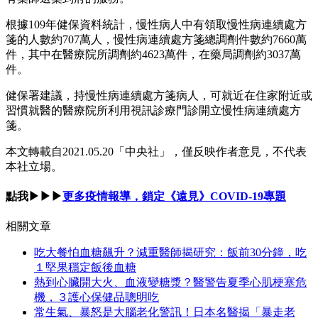
根據109年健保資料統計，慢性病人中有領取慢性病連續處方
箋的人數約707萬人，慢性病連續處方箋總調劑件數約7660萬
件，其中在醫療院所調劑約4623萬件，在藥局調劑約3037萬
件。
健保署建議，持慢性病連續處方箋病人，可就近在住家附近或
習慣就醫的醫療院所利用視訊診療門診開立慢性病連續處方
箋。
本文轉載自2021.05.20
「中央社」
，僅反映作者意見，不代表
本社立場。
點我▶▶▶
更多疫情報導，鎖定《遠見》COVID-19專題
相關文章
吃大餐怕血糖飆升？減重醫師揭研究：飯前30分鐘，吃
１堅果穩定飯後血糖
熱到心臟開大火、血液變糖漿？醫警告夏季心肌梗塞危
機，３護心保健品聰明吃
常生氣、暴怒是大腦老化警訊！日本名醫揭「暴走老