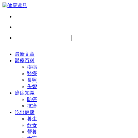
最新文章
醫療百科
疾病
醫療
長照
失智
癌症知識
防癌
抗癌
吃出健康
養生
飲食
營養