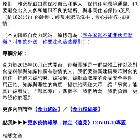
原則，務必配戴口罩保護自己和他人，保持住宅環境通風、也
要避免出入人多和通風不良的場所、與非同住者保持6英尺
（約182公分）的距離，經常用肥皂洗手，齊心共同對抗疫
情。
（本文轉載自食力網站，原標題為〈
宅在家卻不能開伙怎麼
辦？叫餐飲外送，你要注意這些原則
〉）
專欄介紹：
食力於2015年10月正式開台。創辦團隊是一群媒體工作以及對
食品科學與知識推廣有熱情的人。我們要重新建構民眾對食的
信任，把過去被恐嚇、被誤解、被斷章取義的食品安全事件，
用正確、知識與理性的角度，提供給閱聽大眾，讓「事實」能
真正被看見。「報真導正」四個字，我們所寫，我們負責，更
希望你們看到。
更多內容請至【
食力網站
】／【
食力粉絲團
】
點我▶▶▶
更多疫情報導，鎖定《遠見》COVID-19專題
相關文章