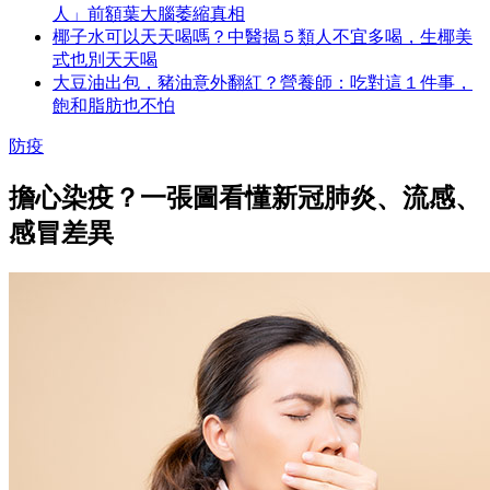
人」前額葉大腦萎縮真相
椰子水可以天天喝嗎？中醫揭５類人不宜多喝，生椰美
式也別天天喝
大豆油出包，豬油意外翻紅？營養師：吃對這１件事，
飽和脂肪也不怕
防疫
擔心染疫？一張圖看懂新冠肺炎、流感、
感冒差異