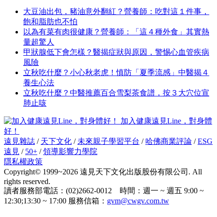
大豆油出包，豬油意外翻紅？營養師：吃對這１件事，
飽和脂肪也不怕
以為有菜有肉很健康？營養師：「這４種外食」其實熱
量超驚人
甲狀腺低下會怎樣？醫揭症狀與原因，警惕心血管疾病
風險
立秋吃什麼？小心秋老虎！慎防「夏季流感」中醫揭４
養生心法
立秋吃什麼？中醫推薦百合雪梨茶食譜，按３大穴位宣
肺止咳
加入健康遠見Line，對身體
好！
遠見雜誌
/
天下文化
/
未來親子學習平台
/
哈佛商業評論
/
ESG
遠見
/
50+
/
領導影響力學院
隱私權政策
Copyright© 1999~2026 遠見天下文化出版股份有限公司. All
rights reserved.
讀者服務部電話：(02)2662-0012 時間：週一 ~ 週五 9:00 ~
12:30;13:30 ~ 17:00 服務信箱：
gvm@cwgv.com.tw