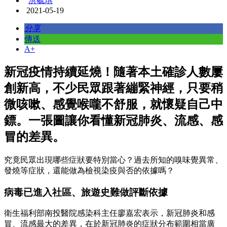
洪毓琪
2021-05-19
分享
傳送
A+
新冠疫情持續延燒！隨著本土確診人數屢
創新高，不少民眾跟著繃緊神經，只要稍
微咳嗽、感覺喉嚨不舒服，就懷疑自己中
鏢。一張圖讓你看懂新冠肺炎、流感、感
冒的差異。
究竟民眾出現哪些症狀要特別當心？過去所知的嗅味覺異常、
發燒等症狀，還能做為檢視染疫與否的依據嗎？
病毒已進入社區、旅遊史難做評斷依據
衛生福利部南投醫院感染科主任廖嘉宏表示，新冠肺炎和感
冒、流感最大的差異，在於新冠肺炎的症狀分布範圍相當廣