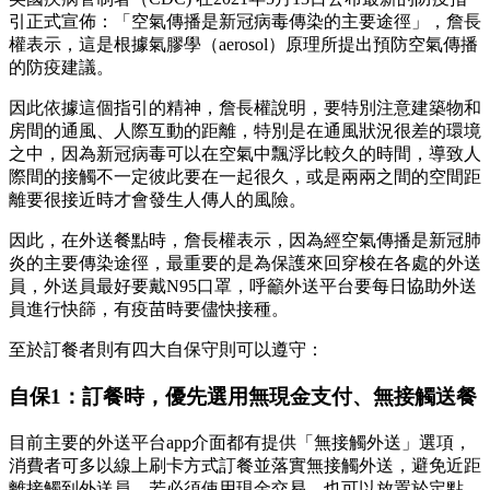
引正式宣佈：「空氣傳播是新冠病毒傳染的主要途徑」，詹長
權表示，這是根據氣膠學（aerosol）原理所提出預防空氣傳播
的防疫建議。
因此依據這個指引的精神，詹長權說明，要特別注意建築物和
房間的通風、人際互動的距離，特別是在通風狀況很差的環境
之中，因為新冠病毒可以在空氣中飄浮比較久的時間，導致人
際間的接觸不一定彼此要在一起很久，或是兩兩之間的空間距
離要很接近時才會發生人傳人的風險。
因此，在外送餐點時，詹長權表示，因為經空氣傳播是新冠肺
炎的主要傳染途徑，最重要的是為保護來回穿梭在各處的外送
員，外送員最好要戴N95口罩，呼籲外送平台要每日協助外送
員進行快篩，有疫苗時要儘快接種。
至於訂餐者則有四大自保守則可以遵守：
自保1：訂餐時，優先選用無現金支付、無接觸送餐
目前主要的外送平台app介面都有提供「無接觸外送」選項，
消費者可多以線上刷卡方式訂餐並落實無接觸外送，避免近距
離接觸到外送員，若必須使用現金交易，也可以放置於定點