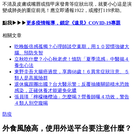
不清及皮膚或嘴唇或指甲床發青等症狀出現，就要小心這是演
變成肺炎的重症前兆！應立即通報1922，或撥打119求助。
點我▶▶▶
更多疫情報導，鎖定《遠見》COVID-19專題
相關文章
吃晚飯倍感孤獨？心理師談空巢期，用１０習慣強健大
腦、預防失智
立秋吃什麼？小心秋老虎！慎防「夏季流感」中醫揭４
養生心法
東野圭吾大腸癌過世，享壽68歲！６異常症狀注意、５
類人是高風險群
退休瘋跟團出國？台大醫示警：反覆抽膝關節積水恐致
感染，正確休養才能避免化膿
張員瑛「檸檬橄欖油」怎麼喝？營養師曝４功效，警告
４類人別空腹喝
防疫
外食風險高，使用外送平台要注意什麼？