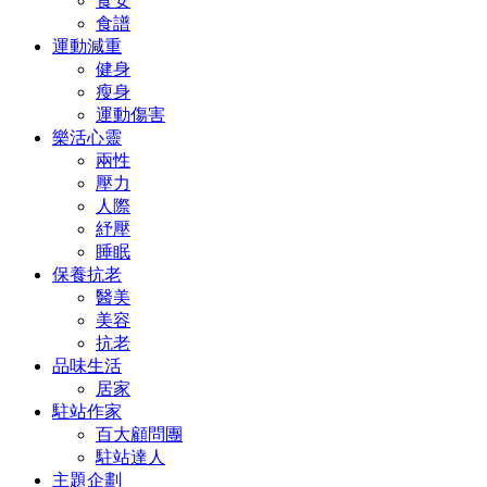
食安
食譜
運動減重
健身
瘦身
運動傷害
樂活心靈
兩性
壓力
人際
紓壓
睡眠
保養抗老
醫美
美容
抗老
品味生活
居家
駐站作家
百大顧問團
駐站達人
主題企劃