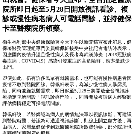
院所即日起至5月28日開放視訊看診、複
診或慢性病老病人可電話問診，並持健保
卡至醫療院所領藥。
衛生福利部中央健康保險署今天下午以新聞稿宣布此消息，健
保署醫務管理組專門委員韓佩軒接受中央社記者電訪時表示，
因應國內疫情升溫且慢性病人及長者為武漢肺炎（2019冠狀病
毒疾病，COVID-19）感染引發重症的高危險群，應盡量減少
出門。
即便如此，仍有許多民眾有就醫需求，也可能有慢性病患者因
疫情不敢到醫院回診。韓佩軒表示，為減少慢性病人暴露風
險，同時兼顧就醫需求，即日起至5月28日將開放全台視訊診
療指定院所開設「視訊診療門診」，同時開放複診病人經醫師
評估病情穩定可採電話問診。
韓佩軒說，若醫師認為病人的病情無法單以視訊診斷，可建議
到醫院就醫，若認為可透過視訊診斷，則線上開立處方後，再
由病人、家屬拿健保卡到就醫醫療院所繳費領藥，部分院所也
有藥師送藥到府的服務。