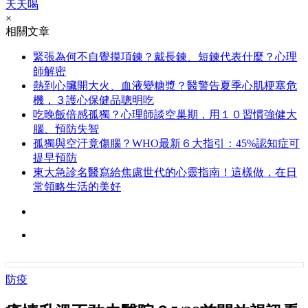
天天喝
×
相關文章
緊張為何不自覺摸項鍊？戴長鍊、短鍊代表什麼？心理
師解密
熱到心臟開大火、血液變糖漿？醫警告夏季心肌梗塞危
機，３護心保健品聰明吃
吃晚飯倍感孤獨？心理師談空巢期，用１０習慣強健大
腦、預防失智
孤獨與空汙竟傷腦？WHO最新６大指引：45%認知症可
提早預防
東大急診名醫寫給焦慮世代的心靈指南！這樣做，在日
常領略生活的美好
防疫