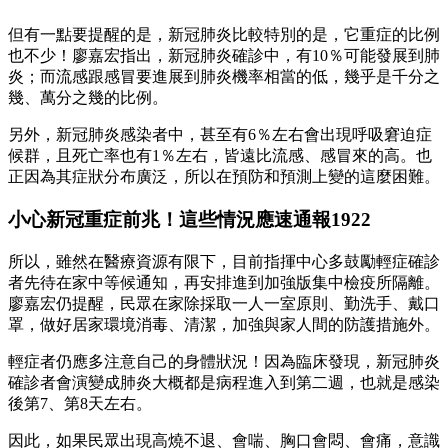
但有一點要提醒的是，新冠肺炎比較特別的是，它重症的比例
也不少！廖嘉宏指出，新冠肺炎確診中，有10％可能發展到肺
炎；而流感跟感冒要進展到肺炎機率相當的低，幾乎是千分之
幾、萬分之幾的比例。
另外，新冠肺炎感染者中，甚至有6％左右會出現呼吸窘迫症
候群，且死亡率也有1％左右，皆遠比流感、感冒來的高。也
正因為其症狀分布廣泛，所以在預防和預測上變的這麼困難。
小心新冠重症前兆！這些情況應速通報1922
所以，雖然在醫療資源有限下，目前指揮中心多鼓勵輕症確診
者先待在家中等候通知，再安排進到加強版集中檢疫所隔離。
廖嘉宏仍提醒，民眾在家除採取一人一室原則、勤洗手、戴口
罩，做好居家環境消毒、清潔，加強與家人間的防護措施外。
輕症者仍應多注意自己的身體狀況！因為臨床發現，新冠肺炎
確診者會演變成肺炎大概都是病程進入到第二週，也就是感染
後第7、第8天左右。
因此，如果民眾出現高燒不退、會喘、胸口會悶、會痛，意識