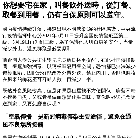
你想要宅在家，叫餐飲外送時，從訂餐、
取餐到用餐，仍有自保原則可以遵守。
國內疫情持續升溫，接連出現不明感染源的社區感染，中央流
行疫情指揮中心於2021年5月11日提升全國疫情警戒至第二
級、5月19日再升到三級，為了保護他人與自身的安全，盡量
減少外出、避免群聚是必要原則。
前台灣大學公共衛生學院院長詹長權更提醒，在此社區傳播期
間，餐廳加強消毒、以隔板區隔用餐空間，恐怕都已無法減少
傳染風險，因此最好能改為外帶外送、禁止內用，否則也應該
在原來的梅花座可容納人數上再減少一半。
既然外食風險較高，但是如果是租屋族不方便開伙、廚藝不精
不擅長自煮，又或者是偶而想變化點口味，當你叫外送把食物
送到家，又要怎麼自保呢？
「空氣傳播」是新冠病毒傳染主要途徑，避免在通
風不良場所接觸
美國疾病管制署（CDC) 在2021年5月13日公布最新的防疫指