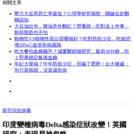
相關文章
壓力大反而死亡率最低？心理學研究揭密：關鍵在於翻
轉認知
大豆油出包，豬油意外翻紅？營養師：吃對這１件事，
飽和脂肪也不怕
動物性VS植物性蛋白質哪個好？吃對防肌少症，吃錯恐
增20%心血管疾病風險
吃大餐怕血糖飆升？減重醫師揭研究：飯前30分鐘，吃
１堅果穩定飯後血糖
年紀大發福？中年防肌少症，別漏了肥胖！台大權威：
別只當病因，沒當成疾病
新型冠狀病毒
印度變種病毒Delta感染症狀改變！英國