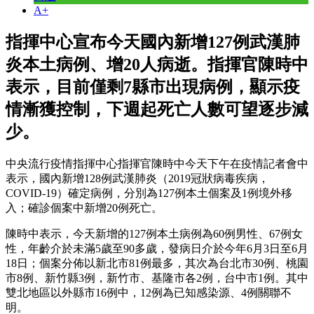
A+
指揮中心宣布今天國內新增127例武漢肺
炎本土病例、增20人病逝。指揮官陳時中
表示，目前僅剩7縣市出現病例，顯示疫
情漸獲控制，下週起死亡人數可望逐步減
少。
中央流行疫情指揮中心指揮官陳時中今天下午在疫情記者會中
表示，國內新增128例武漢肺炎（2019冠狀病毒疾病，
COVID-19）確定病例，分別為127例本土個案及1例境外移
入；確診個案中新增20例死亡。
陳時中表示，今天新增的127例本土病例為60例男性、67例女
性，年齡介於未滿5歲至90多歲，發病日介於今年6月3日至6月
18日；個案分佈以新北市81例最多，其次為台北市30例、桃園
市8例、新竹縣3例，新竹市、基隆市各2例，台中市1例。其中
雙北地區以外縣市16例中，12例為已知感染源、4例關聯不
明。