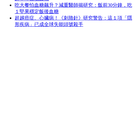
吃大餐怕血糖飆升？減重醫師揭研究：飯前30分鐘，吃
１堅果穩定飯後血糖
超越癌症、心臟病！《刺胳針》研究警告：這１項「隱
形疾病」已成全球失能頭號殺手