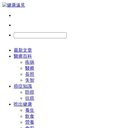
最新文章
醫療百科
疾病
醫療
長照
失智
癌症知識
防癌
抗癌
吃出健康
養生
飲食
營養