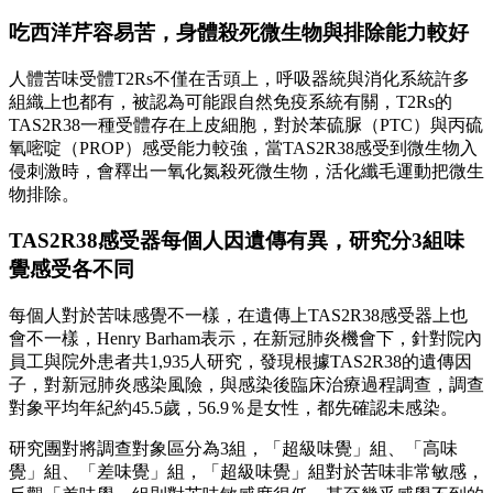
吃西洋芹容易苦，身體殺死微生物與排除能力較好
人體苦味受體T2Rs不僅在舌頭上，呼吸器統與消化系統許多
組織上也都有，被認為可能跟自然免疫系統有關，T2Rs的
TAS2R38一種受體存在上皮細胞，對於苯硫脲（PTC）與丙硫
氧嘧啶（PROP）感受能力較強，當TAS2R38感受到微生物入
侵刺激時，會釋出一氧化氮殺死微生物，活化纖毛運動把微生
物排除。
TAS2R38感受器每個人因遺傳有異，研究分3組味
覺感受各不同
每個人對於苦味感覺不一樣，在遺傳上TAS2R38感受器上也
會不一樣，Henry Barham表示，在新冠肺炎機會下，針對院內
員工與院外患者共1,935人研究，發現根據TAS2R38的遺傳因
子，對新冠肺炎感染風險，與感染後臨床治療過程調查，調查
對象平均年紀約45.5歲，56.9％是女性，都先確認未感染。
研究團對將調查對象區分為3組，「超級味覺」組、「高味
覺」組、「差味覺」組，「超級味覺」組對於苦味非常敏感，