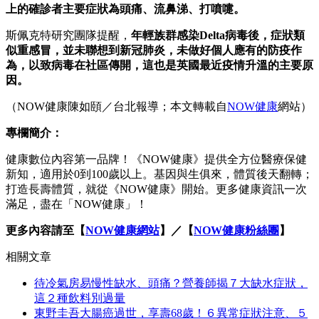
上的確診者主要症狀為頭痛、流鼻涕、打噴嚏。
斯佩克特研究團隊提醒，
年輕族群感染Delta病毒後，症狀類
似重感冒，並未聯想到新冠肺炎，未做好個人應有的防疫作
為，以致病毒在社區傳開，這也是英國最近疫情升溫的主要原
因。
（NOW健康陳如頤／台北報導；本文轉載自
NOW健康
網站）
專欄簡介：
健康數位內容第一品牌！《NOW健康》提供全方位醫療保健
新知，適用於0到100歲以上。基因與生俱來，體質後天翻轉；
打造長壽體質，就從《NOW健康》開始。更多健康資訊一次
滿足，盡在「NOW健康」！
更多內容請至【
NOW健康網站
】／【
NOW健康粉絲團
】
相關文章
待冷氣房易慢性缺水、頭痛？營養師揭７大缺水症狀，
這２種飲料別過量
東野圭吾大腸癌過世，享壽68歲！６異常症狀注意、５