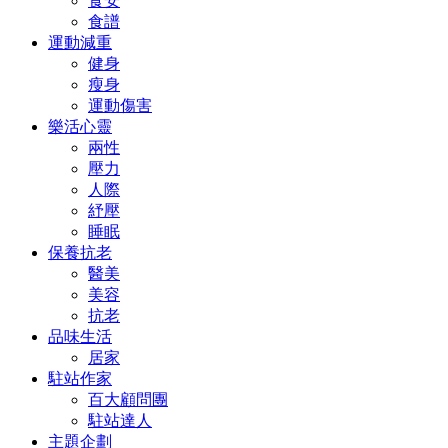
食安
食譜
運動減重
健身
瘦身
運動傷害
樂活心靈
兩性
壓力
人際
紓壓
睡眠
保養抗老
醫美
美容
抗老
品味生活
居家
駐站作家
百大顧問團
駐站達人
主題企劃