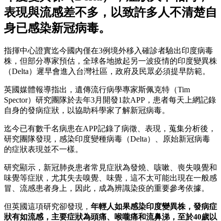
表現與流感差不多，以致許多人不清楚自
身已感染新冠病毒。
指揮中心證實迄今國內僅在3例境外移入確診者驗出印度病毒
株，但部分專家預估，全球各地掀起另一波疫情的印度變異株
（Delta）遲早會進入台灣社區，政府及民眾必須提早防範。
英國媒體報導指出，遺傳流行病學專家斯佩克特（Tim
Spector）研究團隊於去年3月開發1款APP，患者每天上網記錄
自身的發病症狀，以協助科學家了解新冠病毒。
迄今已有數千名病患在APP記錄了病徵、表現，蒐集分析後，
研究團隊發現，感染印度變種病毒（Delta）、原始新冠病毒
的症狀表現並不一樣。
研究顯示，新冠肺炎患者常見症狀為發燒、咳嗽、喪失嗅覺和
味覺等症狀，尤其失去嗅覺、味覺，這不太可能出現在一般感
冒、流感患者身上，因此，成為辨識染疫的重要參考依據。
但英國這項研究卻發現，
年輕人如果感染印度變異株，發病症
狀有如流感，主要症狀為頭痛、喉嚨痛和流鼻涕，至於40歲以