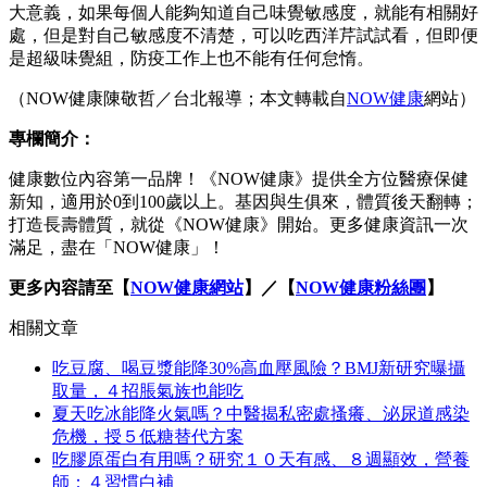
大意義，如果每個人能夠知道自己味覺敏感度，就能有相關好
處，但是對自己敏感度不清楚，可以吃西洋芹試試看，但即便
是超級味覺組，防疫工作上也不能有任何怠惰。
（NOW健康陳敬哲／台北報導；本文轉載自
NOW健康
網站）
專欄簡介：
健康數位內容第一品牌！《NOW健康》提供全方位醫療保健
新知，適用於0到100歲以上。基因與生俱來，體質後天翻轉；
打造長壽體質，就從《NOW健康》開始。更多健康資訊一次
滿足，盡在「NOW健康」！
更多內容請至【
NOW健康網站
】／【
NOW健康粉絲團
】
相關文章
吃豆腐、喝豆漿能降30%高血壓風險？BMJ新研究曝攝
取量，４招脹氣族也能吃
夏天吃冰能降火氣嗎？中醫揭私密處搔癢、泌尿道感染
危機，授５低糖替代方案
吃膠原蛋白有用嗎？研究１０天有感、８週顯效，營養
師：４習慣白補