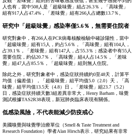
反觀「差味覺」組則對苦味敏感度很低，甚至幾乎感覺不到的
人也有，當中508人是「超級味覺」組占26.3％，「高味覺」
組有917人占47.4%，「差味覺」組有266人占總數13.7％。
研究中「超級味覺」感染率僅5.6％，無需要住院者
研究對象中，有266人在PCR病毒核酸檢驗中確診陽性，當中
「超級味覺」組有15人，約占5.6％，「高味覺」組有104人，
占39.1％，「差味覺」組有147人，占55.3％；感染者中有55人
需要住院，約佔20.7％，「高味覺」組4人占14.5％，「差味
覺」組47人占85.5％，「超級味覺」組則無人住院。
除此之外，研究對象者中，感染症狀持續約0至48天，計算平
均值（偏差值），「超級味覺」組平均值5.0（2.0）天，「高
味覺」組平均值13.5天（4.8）日，「差味覺」組23.7（5.2）
日，感染症狀持續天數3組差異非常大，Henry Barham，味覺
測試根據TAS2R38表現，新冠肺炎臨床表現有關係。
低感染風險，不代表能減少防疫戒心
美國嗅覺與味覺學治療單位（Smell & Taste Treatment and
Research Foundation）學者Alan Hirsch表示，研究結果有非常