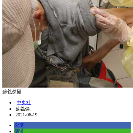
蘇義傑攝
中央社
蘇義傑
2021-06-19
分享
傳送