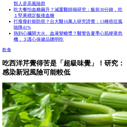
類人是高風險群
吃大餐怕血糖飆升？減重醫師揭研究：飯前30分鐘，吃
１堅果穩定飯後血糖
打瘦瘦針能防癌？台大醫16萬人研究證實：13種癌症風
險降41%
熱到心臟開大火、血液變糖漿？醫警告夏季心肌梗塞危
機，３護心保健品聰明吃
飲食
吃西洋芹覺得苦是「超級味覺」！研究：
感染新冠風險可能較低