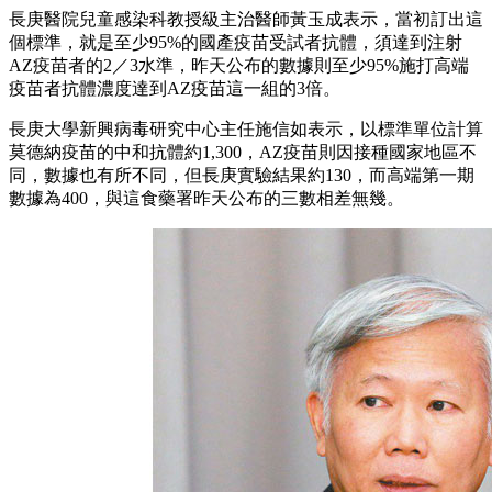
長庚醫院兒童感染科教授級主治醫師黃玉成表示，當初訂出這
個標準，就是至少95%的國產疫苗受試者抗體，須達到注射
AZ疫苗者的2／3水準，昨天公布的數據則至少95%施打高端
疫苗者抗體濃度達到AZ疫苗這一組的3倍。
長庚大學新興病毒研究中心主任施信如表示，以標準單位計算
莫德納疫苗的中和抗體約1,300，AZ疫苗則因接種國家地區不
同，數據也有所不同，但長庚實驗結果約130，而高端第一期
數據為400，與這食藥署昨天公布的三數相差無幾。