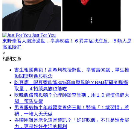
Just For You
東野圭吾大腸癌過世，享壽68歲！６異常症狀注意、５類人是
高風險群
×
相關文章
書生報國典範！高希均教授辭世、享耆壽90歲，畢生推
動閱讀與進步觀念
吃豆腐、喝豆漿能降30%高血壓風險？BMJ新研究曝攝
取量，４招脹氣族也能吃
吃晚飯倍感孤獨？心理師談空巢期，用１０習慣強健大
腦、預防失智
男胃脹氣拖半年就醫竟胃癌三期！醫揭「１壞習慣」惹
禍，一堆人天天做
吞嚥困難是老化還是警訊？「好好吃飯」不只是進食能
力，更是好好生活的權利