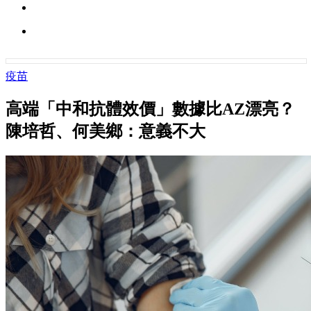
疫苗
高端「中和抗體效價」數據比AZ漂亮？
陳培哲、何美鄉：意義不大