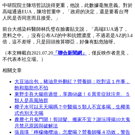
中研院院士陳培哲話說得更重，他說，此數據毫無意義。對於
高端通過EUA，陳培哲重申，「政府的決定，還是要看台灣
人民是否同意而且接受。」
前台大感染科醫師林氏璧在臉書貼文說，「高端EUA過了，
意料之中。」沒有公布AZ的中和抗體濃度，不過若是AZ的3.4
倍，這不差呀，只是回頭推算聯亞，好像有點危險呀。
（本文轉載自2021.07.20
「聯合新聞網」
，僅反映作者意見，
不代表本社立場。）
相關文章
大豆油出包，豬油意外翻紅？營養師：吃對這１件事，
飽和脂肪也不怕
東野圭吾大腸癌過世，享壽68歲！６異常症狀注意、５
類人是高風險群
椰子水可以天天喝嗎？中醫揭５類人不宜多喝，生椰美
式也別天天喝
農曆七月鬼門開！剪頭髮、搬家不宜？謝沅瑾揭10大鬼
月禁忌原因與破解法
張員瑛「檸檬橄欖油」怎麼喝？營養師曝４功效，警告