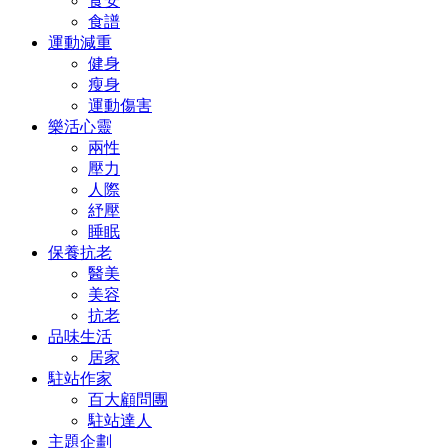
食安
食譜
運動減重
健身
瘦身
運動傷害
樂活心靈
兩性
壓力
人際
紓壓
睡眠
保養抗老
醫美
美容
抗老
品味生活
居家
駐站作家
百大顧問團
駐站達人
主題企劃