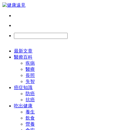
最新文章
醫療百科
疾病
醫療
長照
失智
癌症知識
防癌
抗癌
吃出健康
養生
飲食
營養