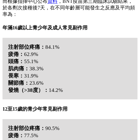
而根據指揮中心公布
資料
，BNT疫苗第三期臨床試驗結果，
於各劑次接種後7天，在不同年齡層可能發生之反應及平均頻
率為：
年滿16歲以上青少年及成人常見副作用
注射部位疼痛：
84.1%
疲倦：
62.9%
頭痛：
55.1%
肌肉痛：
38.3%
畏寒：
31.9%
關節痛：
23.6%
發燒（>38度）：
14.2%
12至15歲的青少年常見副作用
注射部位疼痛：
90.5%
疲倦：
77.5%