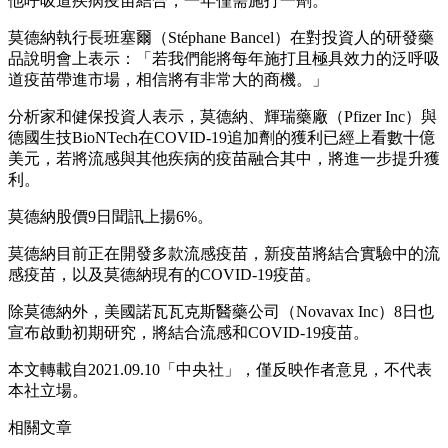
他呼吸道疾病疫苗結合，一年僅需施打一劑。
莫德納執行長班塞爾（Stéphane Bancel）在對投資人的研發藥
品說明會上表示：「若我們能將每年施打且極具效力的泛呼吸
道疫苗帶進市場，相信將有非常大的商機。」
分析家和健保投資人表示，莫德納、輝瑞藥廠（Pfizer Inc）與
德國生技BioNTech在COVID-19追加劑的獲利已經上看數十億
美元，若將流感與其他疾病的疫苗融合其中，將進一步提升獲
利。
莫德納股價9日聞訊上揚6%。
莫德納目前正在開發多款流感疫苗，新疫苗將結合實驗中的流
感疫苗，以及莫德納現有的COVID-19疫苗。
除莫德納外，美國諾瓦瓦克斯醫藥公司（Novavax Inc）8日也
宣布啟動初期研究，將結合流感和COVID-19疫苗。
本文轉載自2021.09.10
「中央社」，
僅反映作者意見，不代表
本社立場。
相關文章