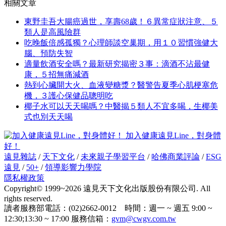
相關文章
東野圭吾大腸癌過世，享壽68歲！６異常症狀注意、５
類人是高風險群
吃晚飯倍感孤獨？心理師談空巢期，用１０習慣強健大
腦、預防失智
適量飲酒安全嗎？最新研究揭密３事：滴酒不沾最健
康，５招無痛減酒
熱到心臟開大火、血液變糖漿？醫警告夏季心肌梗塞危
機，３護心保健品聰明吃
椰子水可以天天喝嗎？中醫揭５類人不宜多喝，生椰美
式也別天天喝
加入健康遠見Line，對身體
好！
遠見雜誌
/
天下文化
/
未來親子學習平台
/
哈佛商業評論
/
ESG
遠見
/
50+
/
領導影響力學院
隱私權政策
Copyright© 1999~2026 遠見天下文化出版股份有限公司. All
rights reserved.
讀者服務部電話：(02)2662-0012 時間：週一 ~ 週五 9:00 ~
12:30;13:30 ~ 17:00 服務信箱：
gvm@cwgv.com.tw