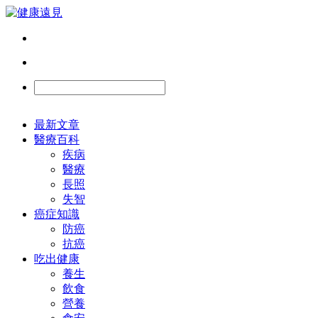
最新文章
醫療百科
疾病
醫療
長照
失智
癌症知識
防癌
抗癌
吃出健康
養生
飲食
營養