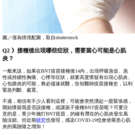
圖／僅為情境配圖，取自shutterstock
Q2 》接種後出現哪些症狀，需要當心可能是心肌
炎？
一般來說，如果在BNT疫苗接種後14內，出現呼吸急促、急
性或持續性胸痛、心悸等症狀，就要高度懷疑有出現心肌炎、
心包膜炎的可能，務必儘速就醫，告知醫師疫苗接種史，以利
緊急判斷、處置。
不過，相信有不少人看到這裡，可能會突然湧起一股緊張感，
開始懷疑我是否該接種，或讓孩子接種BNT疫苗呢？可要注
意的是，青少年施打BNT疫苗，的確有潛在的心肌炎發生風
險沒錯。但近期
研究
也發現，感染COVID-19也會使罹患心肌
炎的風險隨之增加！