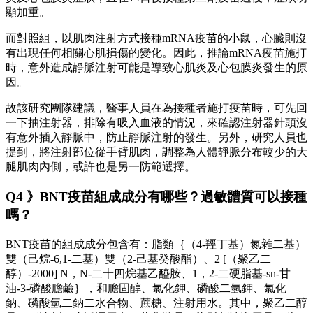
顯加重。
而對照組，以肌肉注射方式接種mRNA疫苗的小鼠，心臟則沒
有出現任何相關心肌損傷的變化。因此，推論mRNA疫苗施打
時，意外造成靜脈注射可能是導致心肌炎及心包膜炎發生的原
因。
故該研究團隊建議，醫事人員在為接種者施打疫苗時，可先回
一下抽注射器，排除有吸入血液的情況，來確認注射器針頭沒
有意外插入靜脈中，防止靜脈注射的發生。另外，研究人員也
提到，將注射部位從手臂肌肉，調整為人體靜脈分布較少的大
腿肌肉內側，或許也是另一防範選擇。
Q4 》BNT疫苗組成成分有哪些？過敏體質可以接種
嗎？
BNT疫苗的組成成分包含有：脂類｛（4-羥丁基）氮雜二基）
雙（己烷-6,1-二基）雙（2-己基癸酸酯）、2 [（聚乙二
醇）-2000] N，N-二十四烷基乙醯胺、1，2-二硬脂基-sn-甘
油-3-磷酸膽鹼｝，和膽固醇、氯化鉀、磷酸二氫鉀、氯化
鈉、磷酸氫二鈉二水合物、蔗糖、注射用水。其中，聚乙二醇