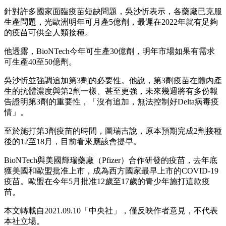
針對許多國家面臨疫苗短缺問題，吳沙忻表示，各藥廠已克服
生產問題，光歐洲明年可月產5億劑，最遲在2022年就有足夠
的疫苗可供全人類接種。
他透露，BioNTech今年可生產30億劑，明年市場如果有需求
可生產40至50億劑。
吳沙忻並強調追加第3劑的必要性。他說，第3劑疫苗在體內產
生的抗體濃度與第2劑一樣、甚至更強，未來幾週將有多份報
告證明第3劑的重要性，「沒有追加，無法控制好Delta病毒疫
情」。
至於施打第3劑疫苗的時間，圖瑞吉說，原本預期完成2劑接種
後的12至18月，目前看來應該會提早。
BioNTech與美國輝瑞藥廠（Pfizer）合作研發的疫苗，去年底
獲美國和歐盟批准上市，成為西方國家最早上市的COVID-19
疫苗。歐盟在今年5月批准12歲至17歲的青少年施打這款疫
苗。
本文轉載自2021.09.10
「中央社」，
僅反映作者意見，不代表
本社立場。