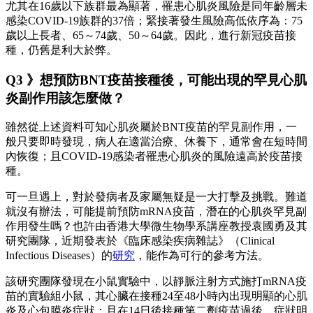
尤其在16歲以下族群最為顯著，罹患心肌炎風險是同年齡層未
感染COVID-19族群的37倍；緊接著發生風險高低依序為：75
歲以上長者、65～74歲、50～64歲。因此，進行新冠疫苗接
種，仍舊是利大於弊。
Q3 》想預防BNT疫苗接種後，可能出現的罕見心肌
炎副作用該怎麼做？
雖然從上述資料可知心肌炎屬於BNT疫苗的罕見副作用，一
般只要即時發現，病人在適當治療、休養下，通常會在短時間
內恢復；且COVID-19感染者罹患心肌炎的風險遠高於疫苗接
種。
可一旦遇上，對於發病者及家屬無疑是一大打擊及挑戰。難道
就沒有辦法，可能提前預防mRNA疫苗，潛在的心肌炎罕見副
作用發生嗎？也許由香港大學微生物學系講座教授袁國勇及其
研究團隊，近期發表於《臨床感染疾病雜誌》（Clinical
Infectious Diseases）的
研究
，能作為可行的參考方法。
該研究團隊發現在小鼠實驗中，以靜脈注射方式施打mRNA疫
苗的實驗組小鼠，其心臟在接種24至48小時內出現明顯的心肌
炎及心包膜炎症狀；且在14日後接種第二劑疫苗過後，症狀明