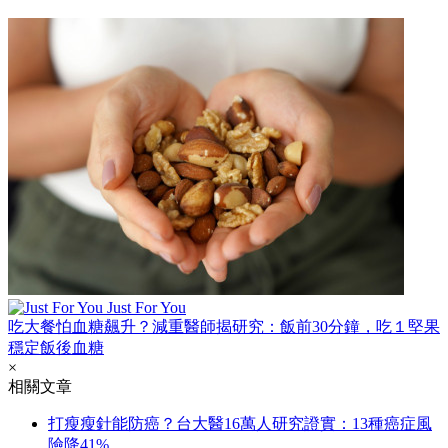
Just For You
吃大餐怕血糖飆升？減重醫師揭研究：飯前30分鐘，吃１堅果
穩定飯後血糖
×
相關文章
打瘦瘦針能防癌？台大醫16萬人研究證實：13種癌症風
險降41%