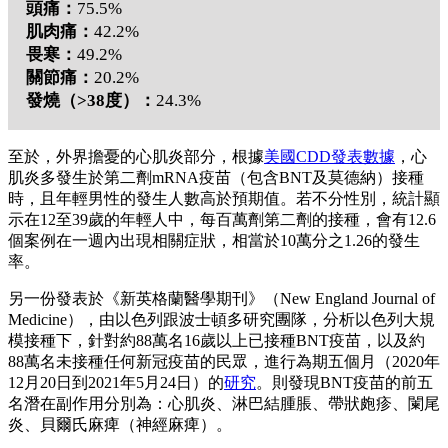
頭痛：
75.5%
肌肉痛：
42.2%
畏寒：
49.2%
關節痛：
20.2%
發燒（>38度）：
24.3%
至於，外界擔憂的心肌炎部分，根據
美國CDD發表數據
，心
肌炎多發生於第二劑mRNA疫苗（包含BNT及莫德納）接種
時，且年輕男性的發生人數高於預期值。若不分性別，統計顯
示在12至39歲的年輕人中，每百萬劑第二劑的接種，會有12.6
個案例在一週內出現相關症狀，相當於10萬分之1.26的發生
率。
另一份發表於《新英格蘭醫學期刊》（New England Journal of
Medicine），由以色列跟波士頓多研究團隊，分析以色列大規
模接種下，針對約88萬名16歲以上已接種BNT疫苗，以及約
88萬名未接種任何新冠疫苗的民眾，進行為期五個月（2020年
12月20日到2021年5月24日）的
研究
。則發現BNT疫苗的前五
名潛在副作用分別為：心肌炎、淋巴結腫脹、帶狀皰疹、闌尾
炎、貝爾氏麻痺（神經麻痺）。