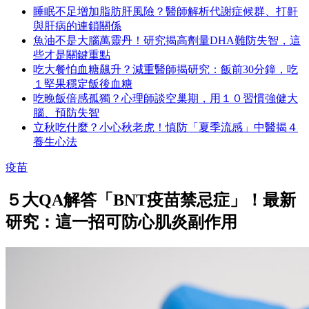
睡眠不足增加脂肪肝風險？醫師解析代謝症候群、打鼾
與肝病的連鎖關係
魚油不是大腦萬靈丹！研究揭高劑量DHA難防失智，這
些才是關鍵重點
吃大餐怕血糖飆升？減重醫師揭研究：飯前30分鐘，吃
１堅果穩定飯後血糖
吃晚飯倍感孤獨？心理師談空巢期，用１０習慣強健大
腦、預防失智
立秋吃什麼？小心秋老虎！慎防「夏季流感」中醫揭４
養生心法
疫苗
５大QA解答「BNT疫苗禁忌症」！最新
研究：這一招可防心肌炎副作用