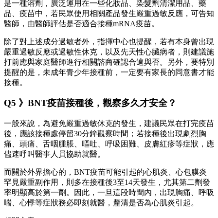
是一種溶劑，廣泛運用在一些化妝品、染髮劑清潔用品、藥
品、疫苗中，若民眾使用相關產品發生嚴重過敏反應，可告知
醫師，由醫師評估是否適合接種mRNA疫苗。
除了對上述成分過敏者外，指揮中心也提醒，若有本身曾出現
嚴重過敏反應或過敏性休克，以及先天性心臟病者，則建議施
打前應與家庭醫師進行相關諮商確認合適與否。另外，要特別
提醒的是，未成年青少年接種前，一定要有家長的同意書才能
接種。
Q5 》BNT疫苗接種後，觀察多久才安全？
一般來說，為避免嚴重過敏休克的發生，建議民眾在打完疫苗
後，應該接種處停留30分鐘觀察時間；若接種後出現劇烈胸
痛、頭痛、舌咽腫脹、嘔吐、呼吸困難、皮膚紅疹等症狀，應
儘速呼叫醫事人員協助就醫。
而關於外界擔心的，BNT疫苗可能引起的心肌炎、心包膜炎
罕見嚴重副作用，則多在接種後3至14天發生，尤其第二劑發
率明顯高於第一劑。因此，一旦這段時間內，出現胸痛、呼吸
喘、心悸等症狀務必即刻就醫，釐清是否為心肌炎引起。