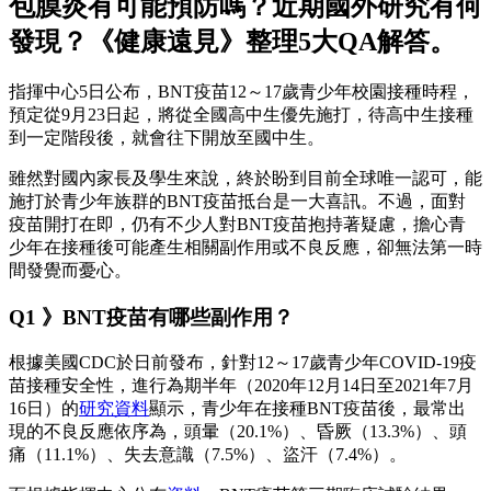
包膜炎有可能預防嗎？近期國外研究有何
發現？《健康遠見》整理5大QA解答。
指揮中心5日公布，BNT疫苗12～17歲青少年校園接種時程，
預定從9月23日起，將從全國高中生優先施打，待高中生接種
到一定階段後，就會往下開放至國中生。
雖然對國內家長及學生來說，終於盼到目前全球唯一認可，能
施打於青少年族群的BNT疫苗抵台是一大喜訊。不過，面對
疫苗開打在即，仍有不少人對BNT疫苗抱持著疑慮，擔心青
少年在接種後可能產生相關副作用或不良反應，卻無法第一時
間發覺而憂心。
Q1 》BNT疫苗有哪些副作用？
根據美國CDC於日前發布，針對12～17歲青少年COVID-19疫
苗接種安全性，進行為期半年（2020年12月14日至2021年7月
16日）的
研究資料
顯示，青少年在接種BNT疫苗後，最常出
現的不良反應依序為，頭暈（20.1%）、昏厥（13.3%）、頭
痛（11.1%）、失去意識（7.5%）、盜汗（7.4%）。