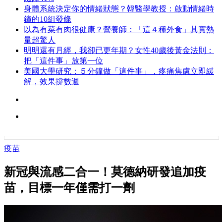
身體系統決定你的情緒狀態？韓醫學教授：啟動情緒時
鐘的10組發條
以為有菜有肉很健康？營養師：「這４種外食」其實熱
量超驚人
明明還有月經，我卻已更年期？女性40歲後黃金法則：
把「這件事」放第一位
美國大學研究：５分鐘做「這件事」，疼痛焦慮立即緩
解，效果撐數週
疫苗
新冠與流感二合一！莫德納研發追加疫
苗，目標一年僅需打一劑