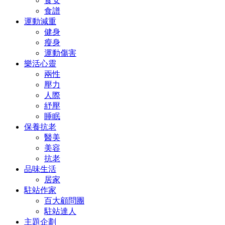
食安
食譜
運動減重
健身
瘦身
運動傷害
樂活心靈
兩性
壓力
人際
紓壓
睡眠
保養抗老
醫美
美容
抗老
品味生活
居家
駐站作家
百大顧問團
駐站達人
主題企劃