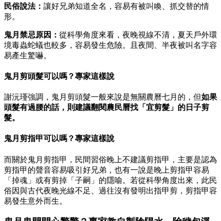
民俗說法：
讓好兄弟知道全名，容易有被叫喚、抓交替的情
形。
鬼月禁忌原因：
從科學角度來看，夜晚視線不清，夏天戶外環
境毒蟲蛇蟻也較多，容易發生危險。且夜間、半夜被叫名字容
易產生驚嚇。
鬼月剪頭髮可以嗎？專家這樣說
謝沅瑾強調，鬼月剪頭髮一般來說是無關農曆七月的，但
如果
頭髮有過腰的話，則建議翻閱農民曆找「宜剪髮」的日子剪
髮。
鬼月剪指甲可以嗎？專家這樣說
而關於鬼月剪指甲，民間習俗晚上不建議剪指甲，主要是認為
剪指甲的聲音容易吸引好兄弟，也有一說是晚上剪指甲容易
「掉魂」或有剪掉「子嗣」的隱喻。若從科學角度出來，此民
俗因與古代夜晚光線不足、過往沒有發明出指甲剪，剪指甲容
易發生意外而生。