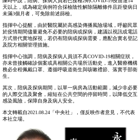
陳時中說，陪病、探病人員若已接種2劑COVID-19疫苗達14
天以上，或為確定病例符合採檢陰性解除隔離條件且距發病日
未滿3個月者，可免除前述篩檢。
指揮中心提醒，由於醫院屬於高感染傳播風險場域，呼籲民眾
於疫情期間儘量避免不必要的陪病或探病，建議以視訊或電話
方式替代實地探視，若仍有陪病或探病需要，應配合實名登記
及院方相關管理措施。
指揮中心強調，陪病及探病人員須不具COVID-19相關症狀，
亦未曾接觸確診個案或具相關公共場所活動史，進入醫療機構
務必全程佩戴口罩、遵循呼吸道衛生與咳嗽禮節、落實手部衛
生。
其次，陪病及探病期間，以單一病房為活動範圍，減少非必要
的人際交流及聚會，縮短在公共空間的停留時間，以降低交互
感染風險，保障自身及病人安全。
本文轉載自2021.0
8.24「中央社」，
僅反映作者意見，不代表
本社立場。