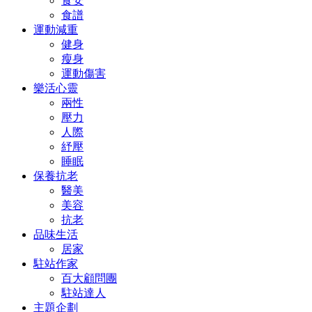
食安
食譜
運動減重
健身
瘦身
運動傷害
樂活心靈
兩性
壓力
人際
紓壓
睡眠
保養抗老
醫美
美容
抗老
品味生活
居家
駐站作家
百大顧問團
駐站達人
主題企劃