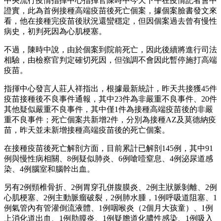
中央流行疫情指揮中心指揮官陳時中今天下午在疫情記者會中
證實，此為首例接種高端疫苗後死亡個案，據個案臉書發文來
看，他在接種完疫苗後狀況還蠻穩定，但因個案過去曾有慢性
病史，初判死因為心肌梗塞。
不過，陳時中說，由於個案到院前死亡，因此後續將進行司法
相驗，由檢察官判定確切死因，但強調不會因此暫停施打高端
疫苗。
指揮中心發言人莊人祥指出，根據最新統計，昨天共接獲45件
疫苗接種後不良事件通報，其中23件為非嚴重不良事件、20件
其他疑似嚴重不良事件，其中僅1件為接種高端疫苗後的非嚴
重不良事件；死亡個案共新增2件，分別為接種AZ及莫德納疫
苗，昨天並未新增接種高端疫苗後的死亡個案。
在接種疫苗後死亡解剖方面，目前累計已解剖145例，其中91
例與慢性病相關、8例疑似肺炎、6例嗆噎窒息、4例泌尿道感
染、4例腦室和腦幹出血。
另有2例頸椎骨折、2例胃穿孔併腹膜炎、2例主狀脈剝離、2例
心肌梗塞、2例主動脈瘤破裂，2例肺水腫，1例呼吸道阻塞、1
例氣管內有管灌倒流液體、1例咽喉炎（2個月大孩童）、1例
上消化道出血、1例肋膜炎、1例疑膽道化膿性感染、1例吸入