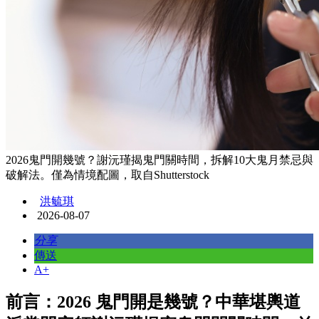
2026鬼門開幾號？謝沅瑾揭鬼門關時間，拆解10大鬼月禁忌與
破解法。僅為情境配圖，取自Shutterstock
洪毓琪
2026-08-07
分享
傳送
A+
前言：2026 鬼門開是幾號？中華堪輿道