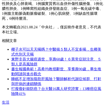
性肺炎及心肺衰竭、1例腦實質舊出血併外傷性腦挫傷、1例化
膿性肺炎、1例蜂窩性組織炎併發敗血症、1例一氧化碳中毒、
1例腹主動脈偽動脈瘤破裂、1例心肌病變、1例缺血性腸壞
死，6例待釐清。
本文轉載自2021.0
8.24「中央社」，
僅反映作者意見，不代表
本社立場。
相關文章
椰子水可以天天喝嗎？中醫揭５類人不宜多喝，生椰美
式也別天天喝
東野圭吾大腸癌過世，享壽68歲！６異常症狀注意、５
類人是高風險群
書生報國典範！高希均教授辭世、享耆壽90歲，畢生推
動閱讀與進步觀念
睡眠不足增加脂肪肝風險？醫師解析代謝症候群、打鼾
與肝病的連鎖關係
打瘦瘦針能防癌？台大醫16萬人研究證實：13種癌症風
險降41%
生活