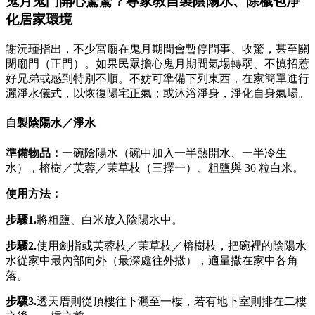
鬼月鬼門開心驚驚？專家教自製陰陽水、除穢包淨
化居家環境
謝沅瑾指出，不少宮廟在鬼月期間會暫停問事、收驚，甚至關
閉廟門（正門）。如果民眾擔心鬼月期間氣場轉弱、不慎招惹
好兄弟或感到特別不順。不妨可準備下列東西，在家簡單進行
灑淨水儀式，以恢復陽宅正氣；或沐浴淨身，淨化自身氣場。
自製陰陽水／淨水
準備物品：
一碗陰陽水（碗中加入一半熱開水、一半冷生
水），榕樹／芙蓉／茉草枝（三擇一）、粗鹽與 36 粒白米。
使用方法：
步驟1.
將粗鹽、白米放入陰陽水中。
步驟2.
使用劍指或芙蓉枝／茉草枝／榕樹枝，把碗裡的陰陽水
水從家中最內部向外（最深處往外撒），適量撒在家中各角
落。
步驟3.
透天厝則從頂樓往下灑至一樓，若有地下室則排在二樓