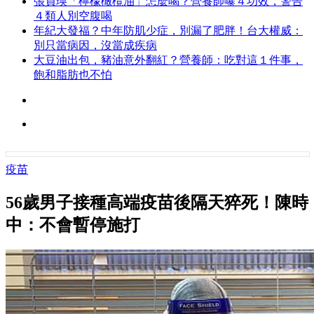
張員瑛「檸檬橄欖油」怎麼喝？營養師曝４功效，警告
４類人別空腹喝
年紀大發福？中年防肌少症，別漏了肥胖！台大權威：
別只當病因，沒當成疾病
大豆油出包，豬油意外翻紅？營養師：吃對這１件事，
飽和脂肪也不怕
疫苗
56歲男子接種高端疫苗後隔天猝死！陳時
中：不會暫停施打