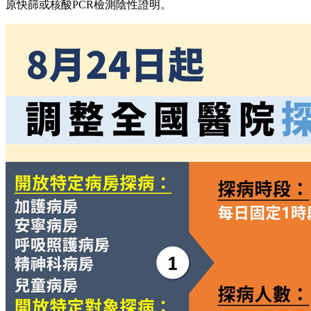
原快篩或核酸PCR檢測陰性證明。