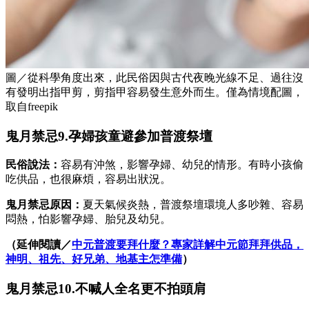
圖／從科學角度出來，此民俗因與古代夜晚光線不足、過往沒
有發明出指甲剪，剪指甲容易發生意外而生。僅為情境配圖，
取自freepik
鬼月禁忌9.孕婦孩童避參加普渡祭壇
民俗說法：
容易有沖煞，影響孕婦、幼兒的情形。有時小孩偷
吃供品，也很麻煩，容易出狀況。
鬼月禁忌原因：
夏天氣候炎熱，普渡祭壇環境人多吵雜、容易
悶熱，怕影響孕婦、胎兒及幼兒。
（延伸閱讀／
中元普渡要拜什麼？專家詳解中元節拜拜供品，
神明、祖先、好兄弟、地基主怎準備
）
鬼月禁忌10.不喊人全名更不拍頭肩