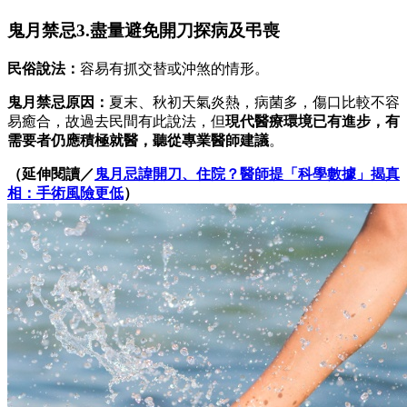
鬼月禁忌3.盡量避免開刀探病及弔喪
民俗說法：
容易有抓交替或沖煞的情形。
鬼月禁忌原因：
夏末、秋初天氣炎熱，病菌多，傷口比較不容
易癒合，故過去民間有此說法，但
現代醫療環境已有進步，有
需要者仍應積極就醫，聽從專業醫師建議
。
（延伸閱讀／
鬼月忌諱開刀、住院？醫師提「科學數據」揭真
相：手術風險更低
）