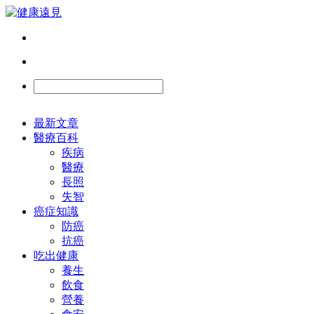
最新文章
醫療百科
疾病
醫療
長照
失智
癌症知識
防癌
抗癌
吃出健康
養生
飲食
營養