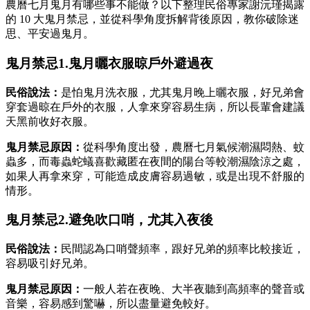
農曆七月鬼月有哪些事不能做？以下整理民俗專家謝沅瑾揭露
的 10 大鬼月禁忌，並從科學角度拆解背後原因，教你破除迷
思、平安過鬼月。
鬼月禁忌1.鬼月曬衣服晾戶外避過夜
民俗說法：
是怕鬼月洗衣服，尤其鬼月晚上曬衣服，好兄弟會
穿套過晾在戶外的衣服，人拿來穿容易生病，所以長輩會建議
天黑前收好衣服。
鬼月禁忌原因：
從科學角度出發，農曆七月氣候潮濕悶熱、蚊
蟲多，而毒蟲蛇蟻喜歡藏匿在夜間的陽台等較潮濕陰涼之處，
如果人再拿來穿，可能造成皮膚容易過敏，或是出現不舒服的
情形。
鬼月禁忌2.避免吹口哨，尤其入夜後
民俗說法：
民間認為口哨聲頻率，跟好兄弟的頻率比較接近，
容易吸引好兄弟。
鬼月禁忌原因：
一般人若在夜晚、大半夜聽到高頻率的聲音或
音樂，容易感到驚嚇，所以盡量避免較好。