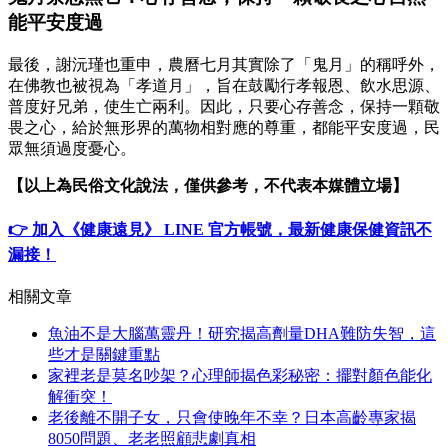
能平安度過
最後，謝沅瑾也重申，農曆七月其實除了「鬼月」的稱呼外，
在佛教也被視為「孝道月」，旨在鼓勵行孝報恩、飲水思源、
普度好兄弟，使生亡兩利。因此，只要心存善念，保持一顆敬
畏之心，給於無形界的萬物相對應的尊重，都能平安度過，民
眾無須過度憂心。
【以上為民俗文化說法，僅供參考，不代表本媒體立場】
👉 加入《健康遠見》 LINE 官方帳號，最新健康保健資訊不
漏接！
相關文章
魚油不是大腦萬靈丹！研究揭高劑量DHA難防失智，這
些才是關鍵重點
家裡老是莫名吵架？心理師揭色彩秘密：擺對顏色能化
解衝突！
老後離不開子女，只會使晚年不幸？日本高齡專家揭
8050問題、老老照顧悲劇真相