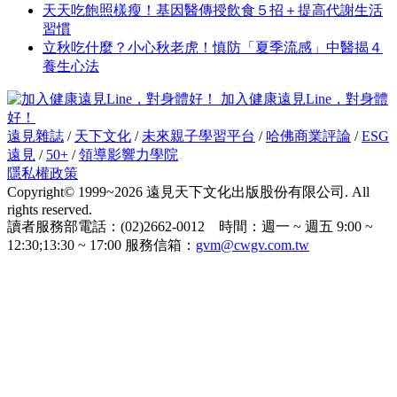
天天吃飽照樣瘦！基因醫傳授飲食５招＋提高代謝生活
習慣
立秋吃什麼？小心秋老虎！慎防「夏季流感」中醫揭４
養生心法
加入健康遠見Line，對身體
好！
遠見雜誌
/
天下文化
/
未來親子學習平台
/
哈佛商業評論
/
ESG
遠見
/
50+
/
領導影響力學院
隱私權政策
Copyright© 1999~2026 遠見天下文化出版股份有限公司. All
rights reserved.
讀者服務部電話：(02)2662-0012 時間：週一 ~ 週五 9:00 ~
12:30;13:30 ~ 17:00 服務信箱：
gvm@cwgv.com.tw