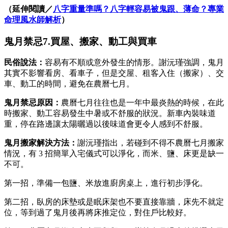
（延伸閱讀／
八字重量準嗎？八字輕容易被鬼跟、薄命？專業
命理風水師解析
）
鬼月禁忌7.買屋、搬家、動工與買車
民俗說法：
容易有不順或意外發生的情形。謝沅瑾強調，鬼月
其實不影響看房、看車子，但是交屋、租客入住（搬家）、交
車、動工的時間，避免在農曆七月。
鬼月禁忌原因：
農曆七月往往也是一年中最炎熱的時候，在此
時搬家、動工容易發生中暑或不舒服的狀況。新車內裝味道
重，停在路邊讓太陽曬過以後味道會更令人感到不舒服。
鬼月搬家
解決方法：
謝沅瑾指出，若碰到不得不農曆七月搬家
情況，有 3 招簡單入宅儀式可以淨化，而米、鹽、床更是缺一
不可。
第一招，準備一包鹽、米放進廚房桌上，進行初步淨化。
第二招，臥房的床墊或是眠床架也不要直接靠牆，床先不就定
位，等到過了鬼月後再將床推定位，對住戶比較好。