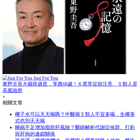
Just For You
東野圭吾大腸癌過世，享壽68歲！６異常症狀注意、５類人是
高風險群
×
相關文章
椰子水可以天天喝嗎？中醫揭５類人不宜多喝，生椰美
式也別天天喝
睡眠不足增加脂肪肝風險？醫師解析代謝症候群、打鼾
與肝病的連鎖關係