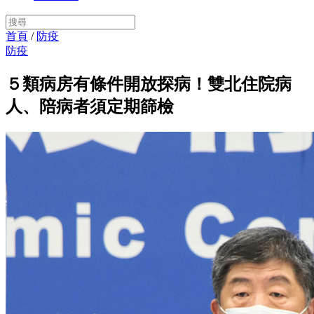
首頁
/
防疫
防疫
５類病房有條件開放探病！雙北住院病
人、陪病者須定期篩檢