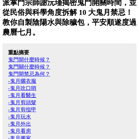
派掌門宗師謝沅瑾揭密鬼門開關時間，並
從民俗與科學角度拆解 10 大鬼月禁忌！
教你自製陰陽水與除穢包，平安順遂度過
農曆七月。
重點摘要
鬼門開什麼時候？
鬼門關什麼時候？
鬼門開禁忌為何？
-鬼月曬衣服
-鬼月吹口哨
-鬼月看醫生
-鬼月剪頭髮
-鬼月剪指甲
-鬼月玩水
-鬼月外出
-鬼月看房
-鬼月搬家