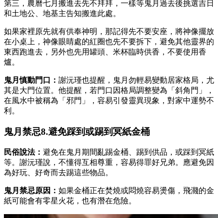
第三，農曆七月搬進去先不拜拜，一樣等鬼月過去後挑選吉日
和土地公、地基主告知搬進此處。
如果家裡原先就有供奉神明，那記得先不要安座，將神像擺放
在小桌上，神像眼睛處的紅圈也先不要拆下，避免其他靈界的
東西跑進去，另外也先用罐頭、米杯臨時供香，不要使用香
爐。
鬼月慎動門口：
謝沅瑾也提醒，鬼月勿輕易變動居家格局，尤
其是大門位置。他提醒，若門口因格局調整變為「斜角門」，
在風水中被稱為「邪門」，容易引發靈異現象，對家中運勢不
利。
鬼月禁忌8.避免踩到或踢到冥紙金桶
民俗說法：
避免在鬼月期間亂踢金桶、踢到供品，或踩到冥紙
等。謝沅瑾說，不懂得互相尊重，容易得罪好兄弟。應避免因
為好玩、好奇而去踢這些物品。
鬼月禁忌原因：
如果金桶正在焚燒或悶燒容易燙傷，飛濺的金
紙可能會有零星火花，也有潛在危險。