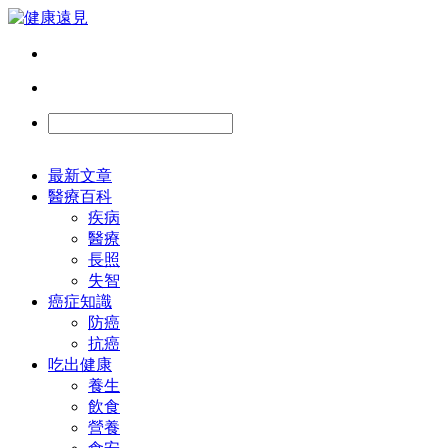
最新文章
醫療百科
疾病
醫療
長照
失智
癌症知識
防癌
抗癌
吃出健康
養生
飲食
營養