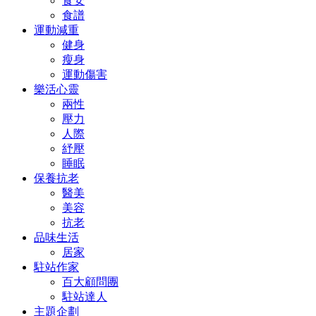
食安
食譜
運動減重
健身
瘦身
運動傷害
樂活心靈
兩性
壓力
人際
紓壓
睡眠
保養抗老
醫美
美容
抗老
品味生活
居家
駐站作家
百大顧問團
駐站達人
主題企劃