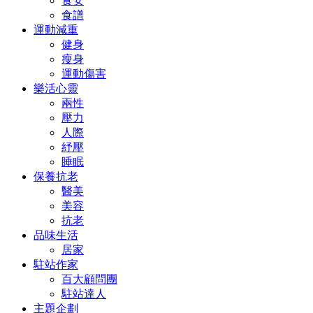
食安
食譜
運動減重
健身
瘦身
運動傷害
樂活心靈
兩性
壓力
人際
紓壓
睡眠
保養抗老
醫美
美容
抗老
品味生活
居家
駐站作家
百大顧問團
駐站達人
主題企劃