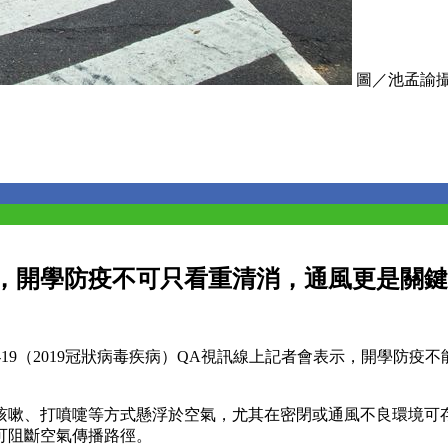
圖／池孟諭
，開學防疫不可只看重清消，通風更是關鍵
-19（2019冠狀病毒疾病）QA視訊線上記者會表示，開學防
咳嗽、打噴嚏等方式懸浮於空氣，尤其在密閉或通風不良環境可
可阻斷空氣傳播路徑。