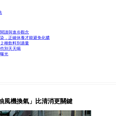
法
動閱讀與進步觀念
染，正確休養才能避免化膿
２種飲料別過量
也別天天喝
曝光
抽風機換氣」比清消更關鍵