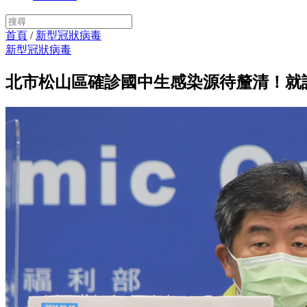
首頁
/
新型冠狀病毒
新型冠狀病毒
北市松山區確診國中生感染源待釐清！就