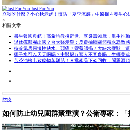
Just For You
立秋吃什麼？小心秋老虎！慎防「夏季流感」中醫揭４養生心
×
相關文章
書生報國典範！高希均教授辭世、享耆壽90歲，畢生推
退休瘋跟團出國？台大醫示警：反覆抽膝關節積水恐致感
待冷氣房易慢性缺水、頭痛？營養師揭７大缺水症狀，這
椰子水可以天天喝嗎？中醫揭５類人不宜多喝，生椰美式
苦茶油檢出致癌物苯駢芘！８批產品下架回收，問題源頭
防疫
如何防止幼兒園群聚重演？公衛專家：「