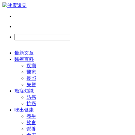
最新文章
醫療百科
疾病
醫療
長照
失智
癌症知識
防癌
抗癌
吃出健康
養生
飲食
營養