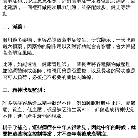
衰弱症和肌少症息息相關，針對衰弱症一定要做肌力訓練，因
此建議，一個禮拜做兩次肌力訓練，並搭配散步、健走等活
動。
二、減藥：
服用過多藥物，更容易導致衰弱症發生。研究顯示，一天吃超
過六顆藥，因藥物的副作用以及對腎功能會有影響，會大幅提
高衰弱症風險。
此時，如能透過「健康管理師」，替長者將各種藥物做整理，
並協調醫師或藥師，檢視用藥是否重複，以及長者的腎功能是
否可以負荷，必須把不必要的藥物去除掉。
三、精神狀況監測：
許多病症容易造成精神狀況不佳，例如睡眠呼吸中止症、憂鬱
症、貧血、低血壓，或是缺乏維生素B12，都會造成精神狀況
不佳，進而產生衰弱的現象。
楊子欣補充，
這些病症在中年人很常見，因此中年的時候，就
要把這些病症控制得當，才不會年老後成衰弱症
。