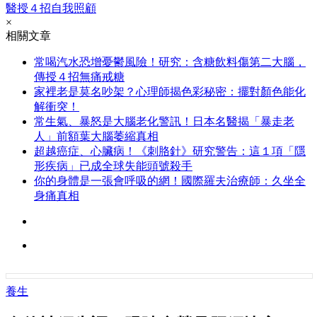
醫授４招自我照顧
×
相關文章
常喝汽水恐增憂鬱風險！研究：含糖飲料傷第二大腦，
傳授４招無痛戒糖
家裡老是莫名吵架？心理師揭色彩秘密：擺對顏色能化
解衝突！
常生氣、暴怒是大腦老化警訊！日本名醫揭「暴走老
人」前額葉大腦萎縮真相
超越癌症、心臟病！《刺胳針》研究警告：這１項「隱
形疾病」已成全球失能頭號殺手
你的身體是一張會呼吸的網！國際羅夫治療師：久坐全
身痛真相
養生