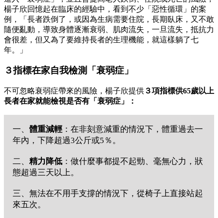
楊子欣回憶起在臨床的經驗中，看到不少「惡性循環」的案
例，「長者跌倒了，或因為生病需要住院，長期臥床，又不敢
隨便亂動，導致身體逐漸衰弱、肌肉流失，一旦流失，抵抗力
會很差，但又為了要維持長者的生理機能，就這樣躺了七
年。」
３指標在家自我檢測「衰弱症」
不可忽略衰弱症帶來的風險，楊子欣提供
３
項指標供65歲以上
長者在家就能檢視是否有「衰弱症」：
一、
體重減輕
：在非刻意減重的情況下，體重過去一
年內，下降超過3公斤或5％。
二、
精力降低
：做什麼事都提不起勁、毫無心力，狀
態超過三天以上。
三、無法在不用手支撐的情況下，從椅子上直接站起
來五次。