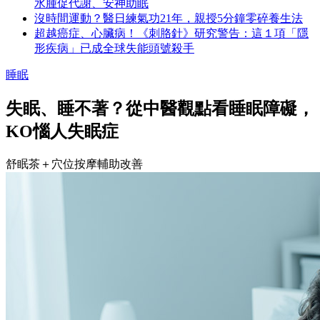
水腫促代謝、安神助眠
沒時間運動？醫日練氣功21年，親授5分鐘零碎養生法
超越癌症、心臟病！《刺胳針》研究警告：這１項「隱
形疾病」已成全球失能頭號殺手
睡眠
失眠、睡不著？從中醫觀點看睡眠障礙，
KO惱人失眠症
舒眠茶＋穴位按摩輔助改善