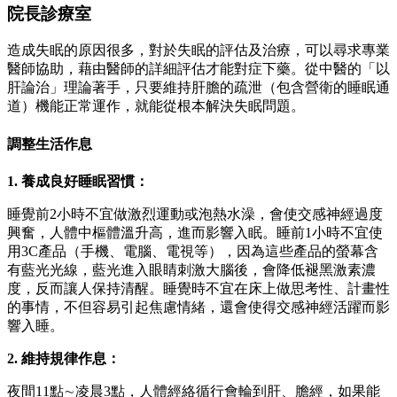
院長診療室
造成失眠的原因很多，對於失眠的評估及治療，可以尋求專業
醫師協助，藉由醫師的詳細評估才能對症下藥。從中醫的「以
肝論治」理論著手，只要維持肝膽的疏泄（包含營衛的睡眠通
道）機能正常運作，就能從根本解決失眠問題。
調整生活作息
1. 養成良好睡眠習慣：
睡覺前2小時不宜做激烈運動或泡熱水澡，會使交感神經過度
興奮，人體中樞體溫升高，進而影響入眠。睡前1小時不宜使
用3C產品（手機、電腦、電視等），因為這些產品的螢幕含
有藍光光線，藍光進入眼睛刺激大腦後，會降低褪黑激素濃
度，反而讓人保持清醒。睡覺時不宜在床上做思考性、計畫性
的事情，不但容易引起焦慮情緒，還會使得交感神經活躍而影
響入睡。
2. 維持規律作息：
夜間11點∼凌晨3點，人體經絡循行會輪到肝、膽經，如果能