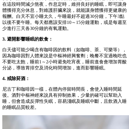
在這段時間減少熬夜，作息定時，維持良好的睡眠，即可讓身
體獲得充分休息，對維護肝臟來說，就能讓身體獲得更健康的
報酬。白天不宜小睡太久，午睡最好不超過30分鐘，下午3點
以後不要午睡。每天都應該安排10～15分鐘運動，或是每週至
少進行三天各30分鐘的有氧運動。
3. 避開影響睡眠的飲食：
白天儘可能少喝含有咖啡因的飲料（如咖啡、茶、可樂等），
因為咖啡因對人體來說是中樞神經興奮劑；晚餐不宜過晚吃也
不要吃太飽，睡前1～2小時避免吃宵夜，睡前進食會增加胃酸
分泌，導致胃排空及消化時間增加，進而影響睡眠。
4. 戒除菸酒：
尼古丁和咖啡因一樣，在體內停留時間長，會使入睡時間延
後。酒對中樞神經來說具有抑制效果，少量的確可以幫助入
睡，但會造成反彈性失眠，容易淺眠及睡眠中斷，且飲酒入睡
的睡眠品質較差。