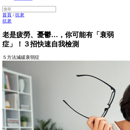
首頁
/
抗老
抗老
老是疲勞、憂鬱…，你可能有「衰弱
症」！３招快速自我檢測
５方法減緩衰弱症