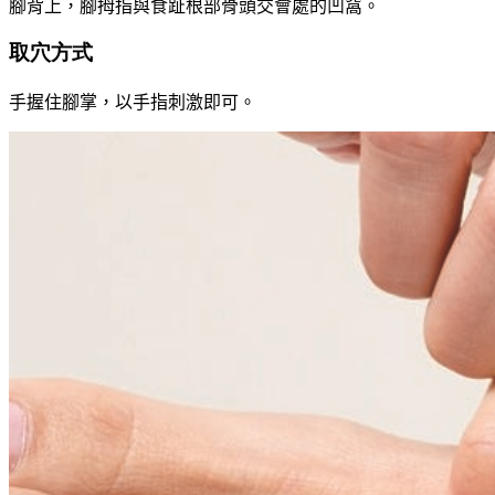
腳背上，腳拇指與食趾根部骨頭交會處的凹窩。
取穴方式
手握住腳掌，以手指刺激即可。