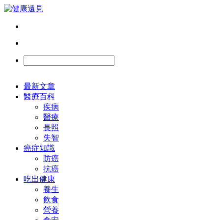
最新文章
醫療百科
疾病
醫療
長照
失智
癌症知識
防癌
抗癌
吃出健康
養生
飲食
營養