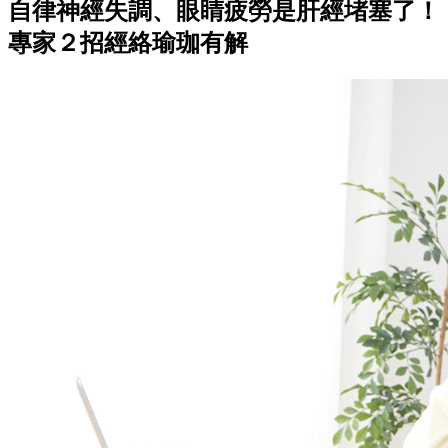
自律神經失調、眼睛疲勞是肝經堵塞了！
專家２招經絡瑜珈有解