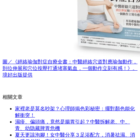
圖／《經絡瑜伽對症自療全書：中醫經絡穴道對應瑜伽動作，
到位伸展和穴位按壓打通堵塞氣血，一個動作立刻有感！》。
境好出版提供
相關文章
家裡老是莫名吵架？心理師揭色彩秘密：擺對顏色能化
解衝突！
濕疹、偏頭痛，竟然是腸胃引起？中醫拆解老、中、
青、幼隐藏脾胃危機
夏天更該泡腳！女中醫分享３足浴配方，消暑祛濕、消