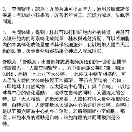
3. 「空間醫學」認為：九節菖蒲可提高智力，適用於腦部諸多
疾患，有助於小孩學習，改善老年健忘、記憶力減退、失眠等
問題。
4. 「空間醫學」提到：桂枝可以打開細胞內外的通道，連翹可
以讓細胞內的毒素轉化成能量，桂枝與連翹搭配，可以將細胞
內的毒素轉化成能量並將其帶出細胞外，藉以增加人體白天活
動的動能，夜晚自然就容易讓心神進入深沉睡眠。
舒眠茶 「舒眠茶」出自於郭志辰老師所始創的一套嶄新醫學
理論體系─「人體空間醫學」。方中提到蒲公英0.7錢，獨活
0.8錢，是指「七上八下大公轉」，此兩味中藥互相搭配，可
以促進人體的大公轉恢復正常循環。 宇宙有所謂的「公轉」
（即地球上自然萬物，以太陽為中心運行）與「自轉」（以地
球為中心的變化運動），地球在自轉的同時，又圍繞太陽公
轉。從「天人相應」的概念來看，人體也有與大自然相似的公
轉、自轉運動，人體能量以太陽為中心的運動是公轉，自轉則
是以五臟六腑為中心的各自運動。若將範圍縮小至細胞，那
麼，細胞本身的運動是自轉，細胞群體的共同運動則是公
轉。