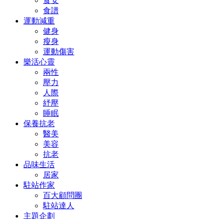
食安
食譜
運動減重
健身
瘦身
運動傷害
樂活心靈
兩性
壓力
人際
紓壓
睡眠
保養抗老
醫美
美容
抗老
品味生活
居家
駐站作家
百大顧問團
駐站達人
主題企劃