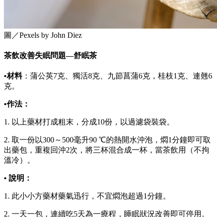
圖／Pexels by John Diez
茶飲改善失眠問題—舒眠茶
•材料
：蒲公英7克、獨活8克、九節菖蒲6克，桂枝1克、連翹6
克。
•作法：
1. 以上藥材打成粗末，分成10份，以過濾袋裝袋。
2. 取一份以300～500毫升90 ℃的熱開水沖泡，燜1分鐘即可取
出藥包，重複回沖2次，將三杯混合成一杯，當茶飲用（不拘
溫冷）。
• 說明：
1. 此小小方藥材藥氣迅行，不宜燜泡超過1分鐘。
2. 一天一包，連續吃5天為一療程，睡眠狀況改善即可停用。