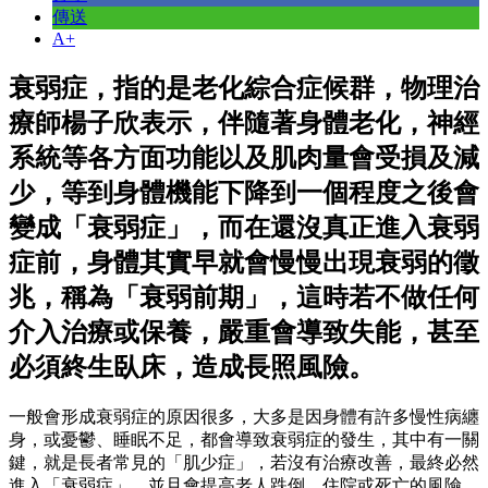
傳送
A+
衰弱症，指的是老化綜合症候群，物理治
療師楊子欣表示，伴隨著身體老化，神經
系統等各方面功能以及肌肉量會受損及減
少，等到身體機能下降到一個程度之後會
變成「衰弱症」，而在還沒真正進入衰弱
症前，身體其實早就會慢慢出現衰弱的徵
兆，稱為「衰弱前期」，這時若不做任何
介入治療或保養，嚴重會導致失能，甚至
必須終生臥床，造成長照風險。
一般會形成衰弱症的原因很多，大多是因身體有許多慢性病纏
身，或憂鬱、睡眠不足，都會導致衰弱症的發生，其中有一關
鍵，就是長者常見的「肌少症」，若沒有治療改善，最終必然
進入「衰弱症」，並且會提高老人跌倒、住院或死亡的風險，