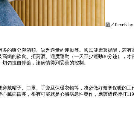
圖／Pexels by 
過多的鹽分與酒類、缺乏適量的運動等。國民健康署提醒，若有
及高纖的飲食、拒菸酒、適度運動（一天至少運動30分鐘），才
，切勿擅自停藥，讓病情得到妥善的控制。
要穿戴帽子、口罩、手套及保暖衣物等，務必做好禦寒保暖的工
心臟病徵兆，很有可能就是心臟病急性發作，應該儘速撥打11