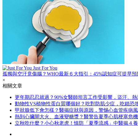
Just For You
孤獨與空汙竟傷腦？WHO最新６大指引：45%認知症可提早預
×
相關文章
更年期忍忍就過？90%女醫師坦言工作受影響，盜汗、
動物性VS植物性蛋白質哪個好？吃對防肌少症，吃錯恐增
甲狀腺低下會怎樣？醫揭症狀與原因，警惕心血管疾病風
熱到心臟開大火、血液變糖漿？醫警告夏季心肌梗塞危機
立秋吃什麼？小心秋老虎！慎防「夏季流感」中醫揭４養