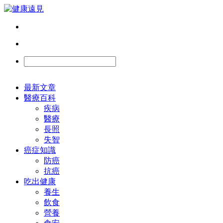
最新文章
醫療百科
疾病
醫療
長照
失智
癌症知識
防癌
抗癌
吃出健康
養生
飲食
營養