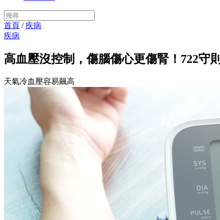
首頁
/
疾病
疾病
高血壓沒控制，傷腦傷心更傷腎！722守
天氣冷血壓容易飆高