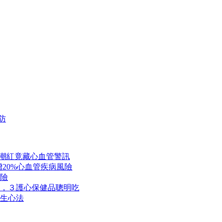
防
熱潮紅竟藏心血管警訊
20%心血管疾病風險
險
，３護心保健品聰明吃
生心法