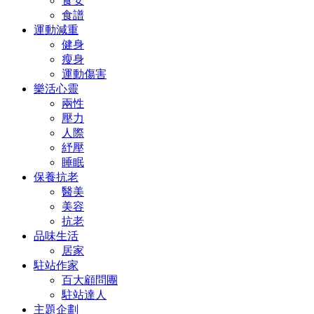
食安
食譜
運動減重
健身
瘦身
運動傷害
樂活心靈
兩性
壓力
人際
紓壓
睡眠
保養抗老
醫美
美容
抗老
品味生活
居家
駐站作家
百大顧問團
駐站達人
主題企劃