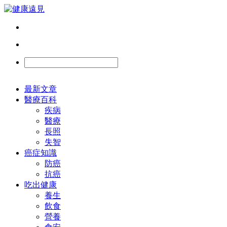
最新文章
醫療百科
疾病
醫療
長照
失智
癌症知識
防癌
抗癌
吃出健康
養生
飲食
營養