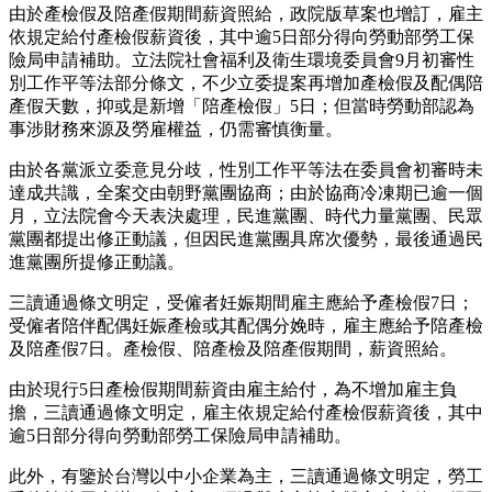
由於產檢假及陪產假期間薪資照給，政院版草案也增訂，雇主
依規定給付產檢假薪資後，其中逾5日部分得向勞動部勞工保
險局申請補助。立法院社會福利及衛生環境委員會9月初審性
別工作平等法部分條文，不少立委提案再增加產檢假及配偶陪
產假天數，抑或是新增「陪產檢假」5日；但當時勞動部認為
事涉財務來源及勞雇權益，仍需審慎衡量。
由於各黨派立委意見分歧，性別工作平等法在委員會初審時未
達成共識，全案交由朝野黨團協商；由於協商冷凍期已逾一個
月，立法院會今天表決處理，民進黨團、時代力量黨團、民眾
黨團都提出修正動議，但因民進黨團具席次優勢，最後通過民
進黨團所提修正動議。
三讀通過條文明定，受僱者妊娠期間雇主應給予產檢假7日；
受僱者陪伴配偶妊娠產檢或其配偶分娩時，雇主應給予陪產檢
及陪產假7日。產檢假、陪產檢及陪產假期間，薪資照給。
由於現行5日產檢假期間薪資由雇主給付，為不增加雇主負
擔，三讀通過條文明定，雇主依規定給付產檢假薪資後，其中
逾5日部分得向勞動部勞工保險局申請補助。
此外，有鑒於台灣以中小企業為主，三讀通過條文明定，勞工