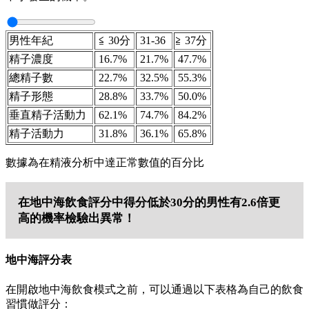
男性年紀
≦ 30分
31-36
≧ 37分
精子濃度
16.7%
21.7%
47.7%
總精子數
22.7%
32.5%
55.3%
精子形態
28.8%
33.7%
50.0%
垂直精子活動力
62.1%
74.7%
84.2%
精子活動力
31.8%
36.1%
65.8%
數據為在精液分析中達正常數值的百分比
在地中海飲食評分中得分低於30分的男性有2.6倍更
高的機率檢驗出異常！
地中海評分表
在開啟地中海飲食模式之前，可以通過以下表格為自己的飲食
習慣做評分：