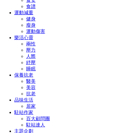
食安
食譜
運動減重
健身
瘦身
運動傷害
樂活心靈
兩性
壓力
人際
紓壓
睡眠
保養抗老
醫美
美容
抗老
品味生活
居家
駐站作家
百大顧問團
駐站達人
主題企劃