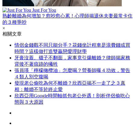
Just For You
熟齡離婚為何增加？愈吵愈心累！心理師揭退休夫妻最常卡住
的３種爭吵
×
相關文章
情侶金錢觀不同只能分手？花錢坐計程車是浪費錢或買
時間？這樣做打造雙贏戀愛理財學
牙膏沒蓋、襪子不翻面，家事竟引爆離婚？律師揭家務
背後不著痕跡的犧牲
張員瑛「檸檬橄欖油」怎麼喝？營養師曝４功效，警告
４類人別空腹喝
發現老公偷吃為何不離婚？欣西亞揭不一走了之３真
相：離婚不等於終止愛
欣西亞用Google時間軸抓包老公外遇！剖析伴侶偷吃心
態與３大原因