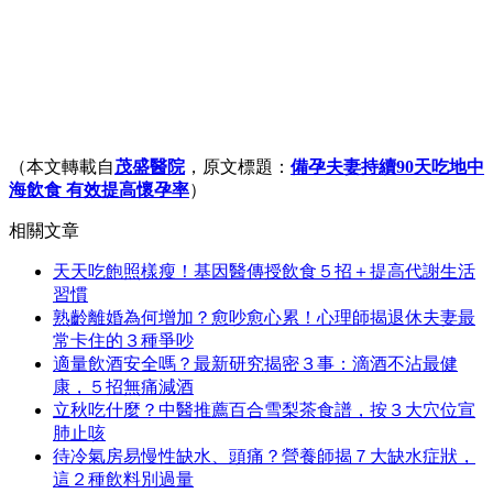
（本文轉載自
茂盛醫院
，原文標題：
備孕夫妻持續90天吃地中
海飲食 有效提高懷孕率
）
相關文章
天天吃飽照樣瘦！基因醫傳授飲食５招＋提高代謝生活
習慣
熟齡離婚為何增加？愈吵愈心累！心理師揭退休夫妻最
常卡住的３種爭吵
適量飲酒安全嗎？最新研究揭密３事：滴酒不沾最健
康，５招無痛減酒
立秋吃什麼？中醫推薦百合雪梨茶食譜，按３大穴位宣
肺止咳
待冷氣房易慢性缺水、頭痛？營養師揭７大缺水症狀，
這２種飲料別過量