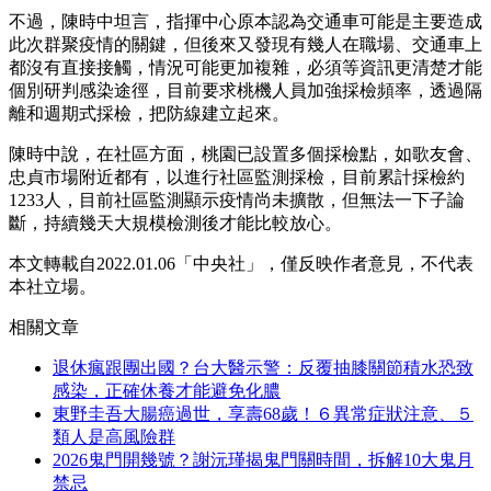
不過，陳時中坦言，指揮中心原本認為交通車可能是主要造成
此次群聚疫情的關鍵，但後來又發現有幾人在職場、交通車上
都沒有直接接觸，情況可能更加複雜，必須等資訊更清楚才能
個別研判感染途徑，目前要求桃機人員加強採檢頻率，透過隔
離和週期式採檢，把防線建立起來。
陳時中說，在社區方面，桃園已設置多個採檢點，如歌友會、
忠貞市場附近都有，以進行社區監測採檢，目前累計採檢約
1233人，目前社區監測顯示疫情尚未擴散，但無法一下子論
斷，持續幾天大規模檢測後才能比較放心。
本文轉載自2022.01.06「中央社」，僅反映作者意見，不代表
本社立場。
相關文章
退休瘋跟團出國？台大醫示警：反覆抽膝關節積水恐致
感染，正確休養才能避免化膿
東野圭吾大腸癌過世，享壽68歲！６異常症狀注意、５
類人是高風險群
2026鬼門開幾號？謝沅瑾揭鬼門關時間，拆解10大鬼月
禁忌