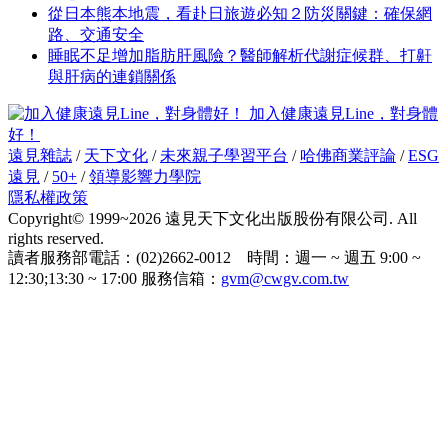
從日本熊本地震，看赴日旅遊必知２防災關鍵：確保網
路、交通安全
睡眠不足增加脂肪肝風險？醫師解析代謝症候群、打鼾
與肝病的連鎖關係
加入健康遠見Line，對身體
好！
遠見雜誌
/
天下文化
/
未來親子學習平台
/
哈佛商業評論
/
ESG
遠見
/
50+
/
領導影響力學院
隱私權政策
Copyright© 1999~2026 遠見天下文化出版股份有限公司. All
rights reserved.
讀者服務部電話：(02)2662-0012 時間：週一 ~ 週五 9:00 ~
12:30;13:30 ~ 17:00 服務信箱：
gvm@cwgv.com.tw