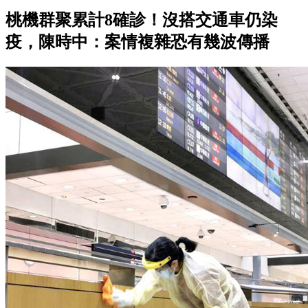
桃機群聚累計8確診！沒搭交通車仍染
疫，陳時中：案情複雜恐有幾波傳播