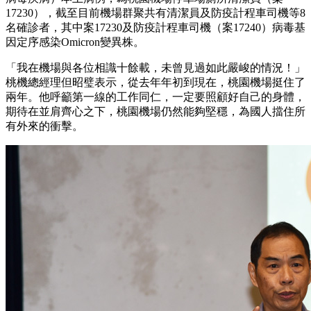
17230），截至目前機場群聚共有清潔員及防疫計程車司機等8
名確診者，其中案17230及防疫計程車司機（案17240）病毒基
因定序感染Omicron變異株。
「我在機場與各位相識十餘載，未曾見過如此嚴峻的情況！」
桃機總經理但昭璧表示，從去年年初到現在，桃園機場挺住了
兩年。他呼籲第一線的工作同仁，一定要照顧好自己的身體，
期待在並肩齊心之下，桃園機場仍然能夠堅穩，為國人擋住所
有外來的衝擊。