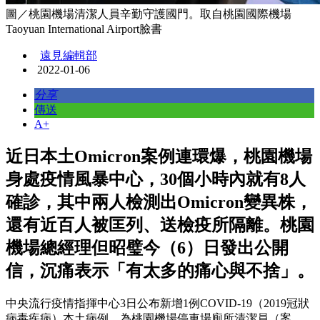
圖／桃園機場清潔人員辛勤守護國門。取自桃園國際機場
Taoyuan International Airport臉書
遠見編輯部
2022-01-06
分享
傳送
A+
近日本土Omicron案例連環爆，桃園機場
身處疫情風暴中心，30個小時內就有8人
確診，其中兩人檢測出Omicron變異株，
還有近百人被匡列、送檢疫所隔離。桃園
機場總經理但昭璧今（6）日發出公開
信，沉痛表示「有太多的痛心與不捨」。
中央流行疫情指揮中心3日公布新增1例COVID-19（2019冠狀
病毒疾病）本土病例，為桃園機場停車場廁所清潔員（案