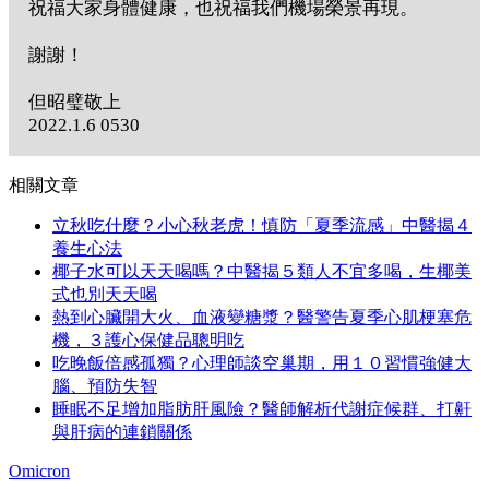
祝福大家身體健康，也祝福我們機場榮景再現。
謝謝！
但昭璧敬上
2022.1.6 0530
相關文章
立秋吃什麼？小心秋老虎！慎防「夏季流感」中醫揭４
養生心法
椰子水可以天天喝嗎？中醫揭５類人不宜多喝，生椰美
式也別天天喝
熱到心臟開大火、血液變糖漿？醫警告夏季心肌梗塞危
機，３護心保健品聰明吃
吃晚飯倍感孤獨？心理師談空巢期，用１０習慣強健大
腦、預防失智
睡眠不足增加脂肪肝風險？醫師解析代謝症候群、打鼾
與肝病的連鎖關係
Omicron