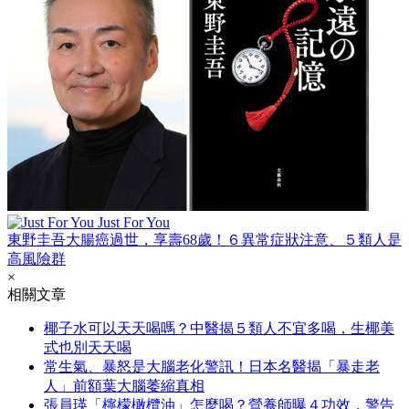
Just For You
東野圭吾大腸癌過世，享壽68歲！６異常症狀注意、５類人是
高風險群
×
相關文章
椰子水可以天天喝嗎？中醫揭５類人不宜多喝，生椰美
式也別天天喝
常生氣、暴怒是大腦老化警訊！日本名醫揭「暴走老
人」前額葉大腦萎縮真相
張員瑛「檸檬橄欖油」怎麼喝？營養師曝４功效，警告