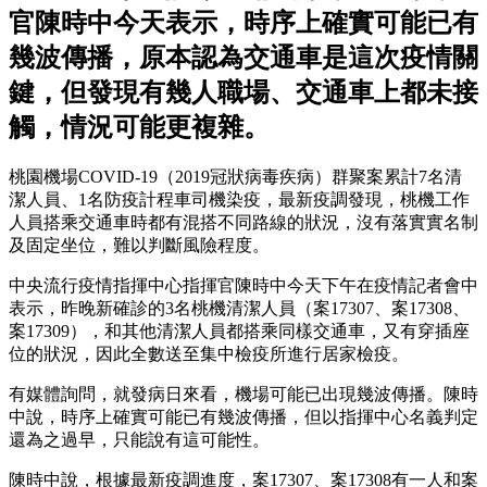
官陳時中今天表示，時序上確實可能已有
幾波傳播，原本認為交通車是這次疫情關
鍵，但發現有幾人職場、交通車上都未接
觸，情況可能更複雜。
桃園機場COVID-19（2019冠狀病毒疾病）群聚案累計7名清
潔人員、1名防疫計程車司機染疫，最新疫調發現，桃機工作
人員搭乘交通車時都有混搭不同路線的狀況，沒有落實實名制
及固定坐位，難以判斷風險程度。
中央流行疫情指揮中心指揮官陳時中今天下午在疫情記者會中
表示，昨晚新確診的3名桃機清潔人員（案17307、案17308、
案17309），和其他清潔人員都搭乘同樣交通車，又有穿插座
位的狀況，因此全數送至集中檢疫所進行居家檢疫。
有媒體詢問，就發病日來看，機場可能已出現幾波傳播。陳時
中說，時序上確實可能已有幾波傳播，但以指揮中心名義判定
還為之過早，只能說有這可能性。
陳時中說，根據最新疫調進度，案17307、案17308有一人和案