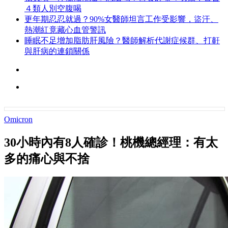
４類人別空腹喝
更年期忍忍就過？90%女醫師坦言工作受影響，盜汗、
熱潮紅竟藏心血管警訊
睡眠不足增加脂肪肝風險？醫師解析代謝症候群、打鼾
與肝病的連鎖關係
Omicron
30小時內有8人確診！桃機總經理：有太
多的痛心與不捨