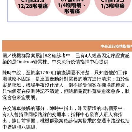
圖／桃機群聚案累計8名確診者中，已有4人經基因定序證實感
染的是Omicron變異株。中央流行疫情指揮中心提供
陳時中說，至於案17309目前疫調還不清楚，只知道他的工作
場域較不固定，是巡迴走動針對需要的地方進行清潔；由於個
案是夜班，機場半夜沒什麼人，倒不擔憂個案在機場跑透透，
只怕個案在疫調時記不清楚，但隨相關資料蒐集愈來愈多，狀
況會愈來愈明朗。
在交通車接觸的部分，陳時中指出，昨天新增的3名個案中，
有2人曾搭乘同樣路線的交通車；指揮中心發言人莊人祥指
出，據目前掌握，桃機群聚案確診個案搭乘的交通車路線包括
中壢線和八德線。