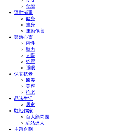
食安
食譜
運動減重
健身
瘦身
運動傷害
樂活心靈
兩性
壓力
人際
紓壓
睡眠
保養抗老
醫美
美容
抗老
品味生活
居家
駐站作家
百大顧問團
駐站達人
主題企劃