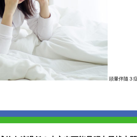
頭暈伴隨３