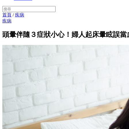
首頁
/
疾病
疾病
頭暈伴隨３症狀小心！婦人起床暈眩誤當