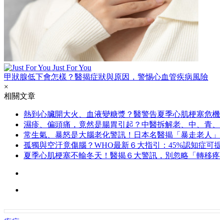
Just For You
甲狀腺低下會怎樣？醫揭症狀與原因，警惕心血管疾病風險
×
相關文章
熱到心臟開大火、血液變糖漿？醫警告夏季心肌梗塞危機
濕疹、偏頭痛，竟然是腸胃引起？中醫拆解老、中、青、
常生氣、暴怒是大腦老化警訊！日本名醫揭「暴走老人」
孤獨與空汙竟傷腦？WHO最新６大指引：45%認知症可
夏季心肌梗塞不輸冬天！醫揭６大警訊，別忽略「轉移疼