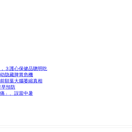
，３護心保健品聰明吃
幼隐藏脾胃危機
前額葉大腦萎縮真相
提早預防
痛」、誤當中暑