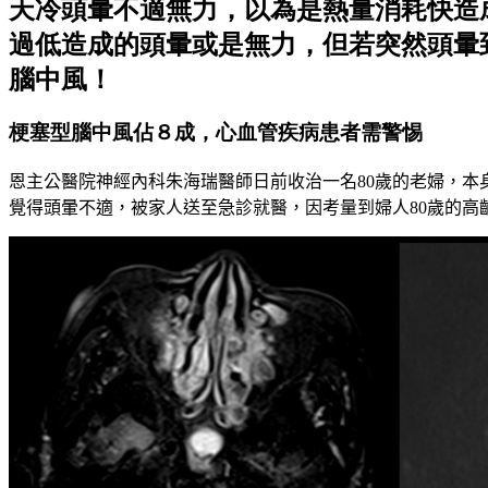
天冷頭暈不適無力，以為是熱量消耗快造
過低造成的頭暈或是無力，但若突然頭暈
腦中風！
梗塞型腦中風佔８成，心血管疾病患者需警惕
恩主公醫院神經內科朱海瑞醫師日前收治一名
80
歲的老婦，本
覺得頭暈不適，被家人送至急診就醫，因考量到婦人
80
歲的高