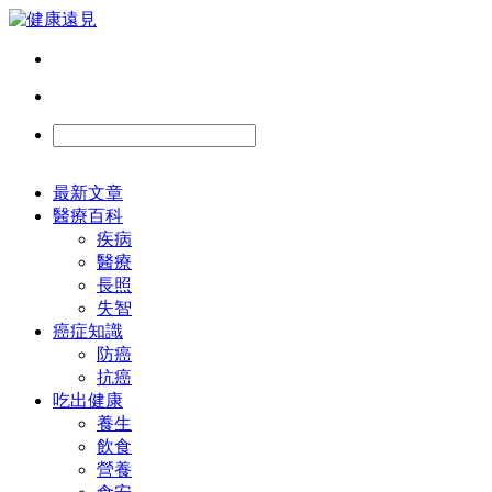
最新文章
醫療百科
疾病
醫療
長照
失智
癌症知識
防癌
抗癌
吃出健康
養生
飲食
營養