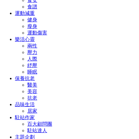
食安
食譜
運動減重
健身
瘦身
運動傷害
樂活心靈
兩性
壓力
人際
紓壓
睡眠
保養抗老
醫美
美容
抗老
品味生活
居家
駐站作家
百大顧問團
駐站達人
主題企劃