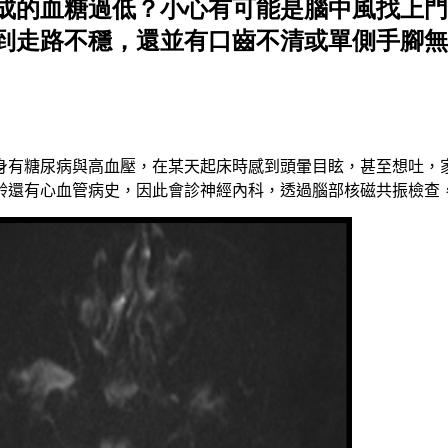
成的血糖過低？小心有可能是腦中風找上門
到走路不穩，還並有口齒不清或單側手腳無
身有糖尿病與高血壓，在某天起床時感到頭暈目眩，甚至想吐，
齡還有心血管病史，因此會診神經內科，透過腦部核磁共振檢查