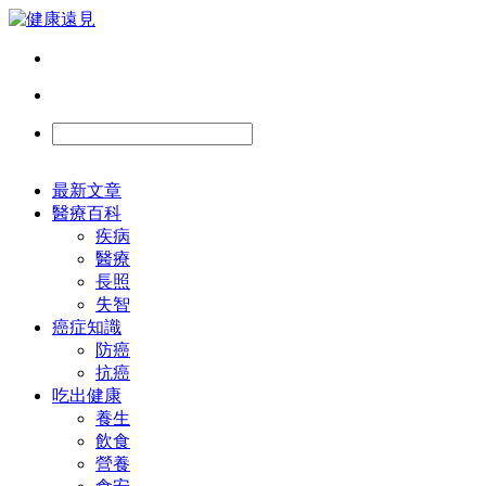
最新文章
醫療百科
疾病
醫療
長照
失智
癌症知識
防癌
抗癌
吃出健康
養生
飲食
營養