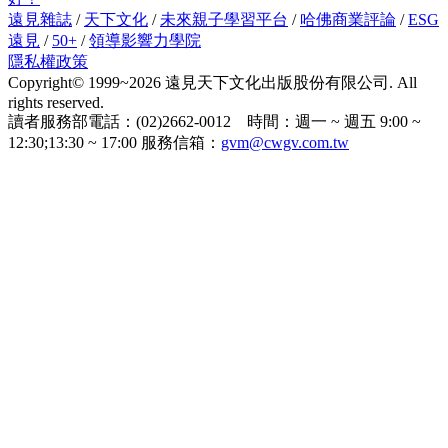
圖／中央流行疫情指揮中心提供
陳時中指出，目前國內仍維持「2大2小」傳播鏈，2個小的傳
播鏈接觸個案仍陸續有出現確診者，高雄港相關則大多是居家
隔離期間確診，情況相對樂觀，加把勁應可控制住。