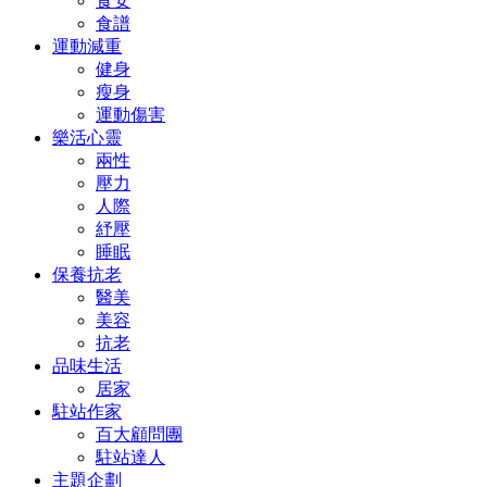
食安
食譜
運動減重
健身
瘦身
運動傷害
樂活心靈
兩性
壓力
人際
紓壓
睡眠
保養抗老
醫美
美容
抗老
品味生活
居家
駐站作家
百大顧問團
駐站達人
主題企劃