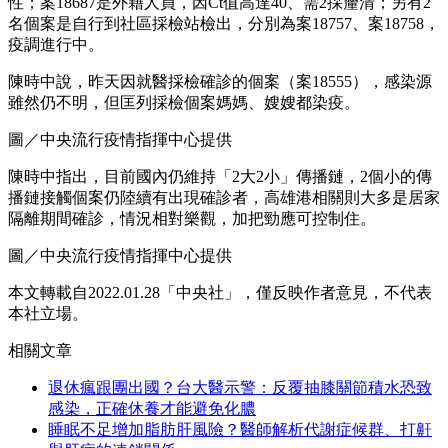
圖／中央流行疫情指揮中心提供
陳時中指出，宜蘭礁溪長榮酒店再增4例確診，並非全在飯店
內染疫，其中一名個案（案18703）帶著一家人從高雄開車到
宜蘭旅遊，1月16日、17日入住飯店期間就出現症狀，後來1名
小孩有症狀、1人無症狀，快篩均陰性，但因孩子症狀持續，
因此2人再次PCR雙雙確診。