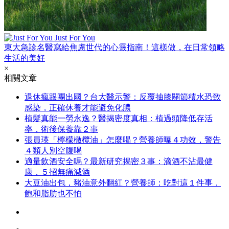
Just For You
東大急診名醫寫給焦慮世代的心靈指南！這樣做，在日常領略
生活的美好
×
相關文章
退休瘋跟團出國？台大醫示警：反覆抽膝關節積水恐致
感染，正確休養才能避免化膿
植髮真能一勞永逸？醫揭密度真相：植過頭降低存活
率，術後保養靠２事
張員瑛「檸檬橄欖油」怎麼喝？營養師曝４功效，警告
４類人別空腹喝
適量飲酒安全嗎？最新研究揭密３事：滴酒不沾最健
康，５招無痛減酒
大豆油出包，豬油意外翻紅？營養師：吃對這１件事，
飽和脂肪也不怕