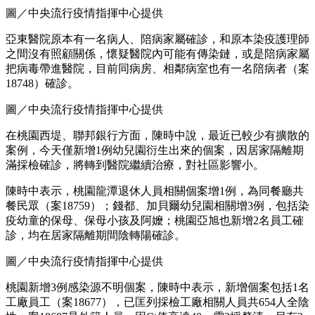
圖／中央流行疫情指揮中心提供
除此之外，龍潭群聚、亞東醫院、華盛頓幼兒園各新增1例，
桃園昨天確診的感染源不明個案（案18555）新增2家人確診；
桃園另新增3零星個案不明感染源。
陳時中表示，高雄港新增的4例全數都在原本匡列範圍內，一
採陰性，在隔離期間才轉為陽性，高雄港相關累計77人染疫。