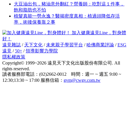
大豆油出包，豬油意外翻紅？營養師：吃對這１件事，
飽和脂肪也不怕
植髮真能一勞永逸？醫揭密度真相：植過頭降低存活
率，術後保養靠２事
加入健康遠見Line，對身體
好！
遠見雜誌
/
天下文化
/
未來親子學習平台
/
哈佛商業評論
/
ESG
遠見
/
50+
/
領導影響力學院
隱私權政策
Copyright© 1999~2026 遠見天下文化出版股份有限公司. All
rights reserved.
讀者服務部電話：(02)2662-0012 時間：週一 ~ 週五 9:00 ~
12:30;13:30 ~ 17:00 服務信箱：
gvm@cwgv.com.tw