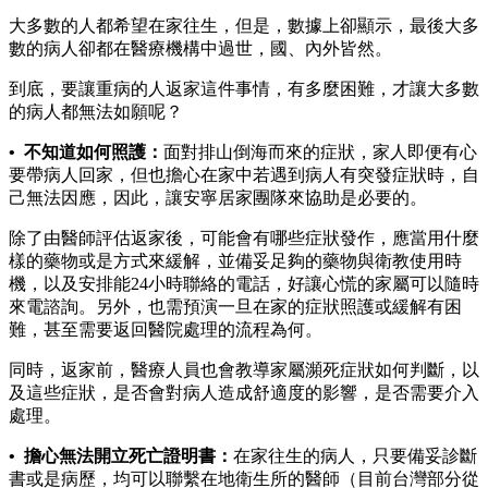
大多數的人都希望在家往生，但是，數據上卻顯示，最後大多
數的病人卻都在醫療機構中過世，國、內外皆然。
到底，要讓重病的人返家這件事情，有多麼困難，才讓大多數
的病人都無法如願呢？
• 不知道如何照護：
面對排山倒海而來的症狀，家人即便有心
要帶病人回家，但也擔心在家中若遇到病人有突發症狀時，自
己無法因應，因此，讓安寧居家團隊來協助是必要的。
除了由醫師評估返家後，可能會有哪些症狀發作，應當用什麼
樣的藥物或是方式來緩解，並備妥足夠的藥物與衛教使用時
機，以及安排能24小時聯絡的電話，好讓心慌的家屬可以隨時
來電諮詢。另外，也需預演一旦在家的症狀照護或緩解有困
難，甚至需要返回醫院處理的流程為何。
同時，返家前，醫療人員也會教導家屬瀕死症狀如何判斷，以
及這些症狀，是否會對病人造成舒適度的影響，是否需要介入
處理。
• 擔心無法開立死亡證明書：
在家往生的病人，只要備妥診斷
書或是病歷，均可以聯繫在地衛生所的醫師（目前台灣部分從