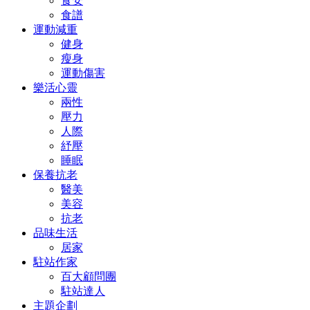
食安
食譜
運動減重
健身
瘦身
運動傷害
樂活心靈
兩性
壓力
人際
紓壓
睡眠
保養抗老
醫美
美容
抗老
品味生活
居家
駐站作家
百大顧問團
駐站達人
主題企劃