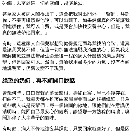
碰觸，以至於這一切的緊繃，越演越烈。
甚至家人被病人鬧得煩了，還會把我叫出門外：「醫師，拜託
你，不要再繼續跟他說，可以出院了。如果健保真的不能讓我
們繼續住，我可以自費。或是我會加快找安養中心，但是，我
真的無法帶他回家。」
有時，這種家人自個兒聯想到健保規定而為我找的台階，還真
是讓我哭笑不得，但這一切卻無法撫慰我淌血的心，因為我太
瞭解醫療並無法帶給生命最後一程的病人什麼樣的滿足與改
變，但是回家可以。然而，無論我用盡多少的力氣，沒有盡頭
地說明著，仍舊改變不了現實。
絕望的奶奶，再不願開口說話
曾幾何時，口口聲聲的落葉歸根、壽終正寢，早已不復存在、
扭曲不已。我每天都在推著由家屬層疊而成的銅牆鐵壁，只為
這些病人或是長輩們，尋一個轉圜的餘地。讓他們能在意識仍
清明時，能回自己最安心的處所，靜望那一方熟稔的磚牆，嗅
聞那伴了大半輩子的氣味。
有時候，病人不停地譫妄與躁動，只要回家就會好了。但是因