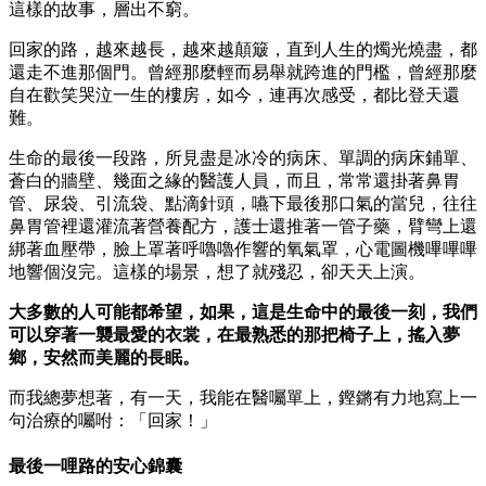
這樣的故事，層出不窮。
回家的路，越來越長，越來越顛簸，直到人生的燭光燒盡，都
還走不進那個門。曾經那麼輕而易舉就跨進的門檻，曾經那麼
自在歡笑哭泣一生的樓房，如今，連再次感受，都比登天還
難。
生命的最後一段路，所見盡是冰冷的病床、單調的病床鋪單、
蒼白的牆壁、幾面之緣的醫護人員，而且，常常還掛著鼻胃
管、尿袋、引流袋、點滴針頭，嚥下最後那口氣的當兒，往往
鼻胃管裡還灌流著營養配方，護士還推著一管子藥，臂彎上還
綁著血壓帶，臉上罩著呼嚕嚕作響的氧氣罩，心電圖機嗶嗶嗶
地響個沒完。這樣的場景，想了就殘忍，卻天天上演。
大多數的人可能都希望，如果，這是生命中的最後一刻，我們
可以穿著一襲最愛的衣裳，在最熟悉的那把椅子上，搖入夢
鄉，安然而美麗的長眠。
而我總夢想著，有一天，我能在醫囑單上，鏗鏘有力地寫上一
句治療的囑咐：「回家！」
最後一哩路的安心錦囊