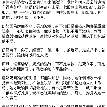
為無法透過實行回家的策略來做驗證，我們的病人常常就這樣
心裡痛苦得一路躁動到生命的末尾。七股鹽山的盧奶奶，就是
如此。她不平靜，我們都知道。住院診斷癌末，到出院，直至
病危，前後不出一個多月。
奶奶因為解便不順，長期灌腸，殊不知已是腸癌末期併嚴重腸
阻塞。一心盼著住院後，症狀改善，可以不用再灌腸，然而，
檢查與治療越做越多，身體狀況卻是越來越糟，而孩子們卻緘
默不語。
奶奶急了、倦了、絕望了，她一步一步的退守。最後只求，若
是要死，讓她可以死在家吧。
而且，這些爺爺、奶奶的臨終，可不是最後一刻死在家，而是
趕緊地離開醫院，在熟悉的地方享盡餘生。
盧奶奶無論如何衝撞，都無法如願。因此，她像個蚌殼一樣，
把自己緊緊閉住，不願意說話，直到我們問起她過去的工作
時，她才既緬懷又驕傲地說，自己是辛苦的鹽工，就在那座
「被踩得好扎實，現在已經黑嚕嚕的鹽山」附近，操持著她一
生的責任。
但除了聊聊往事的幾許時間之外，奶奶總是充滿著無奈、憤怒