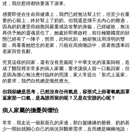
述，我欣慰得都快要落下淚來。
感覺即使在生命與健康上，我們已經無法幫上忙，但至少在重
要的心願上，終於幫上了奶奶。但我還是揮不去內心的難過，
因為奶奶遭受癌細胞與嚴重感染攻擊的身軀，已經破敗，無法
再供予她的靈魂居住了。她處於即將啟程，前往極樂國度的狀
態已經有了一陣子，然而，此時此刻，她卻無法用清明的雙
眼，再看看她想念的老家，只能在高燒囈語中，搭著救護車回
老家與世長辭。
究竟這樣的回家，還有沒有意義呢？中華文化的落葉歸根，造
成了醫院裡非常多的病人家屬，要求讓病人留一口氣回家，但
是因為擔心無法應付臨終的照護，家人常提出「形式上返家」
的要求，我們自然總是慨然應允。
但我卻總是思考，已然沒有任何氣息，卻形式上掛著氧氣面罩
返家那一口氣，是為誰而留的呢？又是在安誰的心呢？
病人家屬的擔憂與懼怕
常常，我走近一個新面孔的床邊，那白髮皤皤的爺爺、奶奶甚
少一開始就關心自己的病況與醫療需求，反而總是幽幽地說：