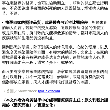
事在宅醫療的醫師，也可以協助開立），順利的開立死亡證明
書。不必因為證明書而將瀕死的病人送回醫院，增添病人的痛
苦、不適。
• 擔憂回家的照護品質，或是醫療可近性比醫院差：
對於末期
的病人而言，醫院中的交叉感染，過度醫療所引發的併發症，
或是長期住院，所引致的失能和低落的情緒，都對末期病人的
疾病狀態和生活品質沒有助益。
回到熟悉的環境，除了對病人的休息睡眠、心緒的穩定，以及
避免交叉感染風險等方面，有極大的助益外，文化上，在家的
環境是最不會有被隔絕或是遺棄之感的，這對於讓病人心理、
靈性圓滿走完一程，通常也是不可或缺的。
而只要有安寧居家團隊的指導，居家環境其實還是有很多的創
意可以進行，並不一定需要租、借病床，或是將所有的設備、
儀器都放在家裡，病人才能得到很好且舒適的照護。
（首圖／Shutterstock
Igor Zvencom
）
（本文作者為奇美醫學中心緩和醫療病房主任；原文刊載於謝
宛婷《因死而生》／寶瓶文化）