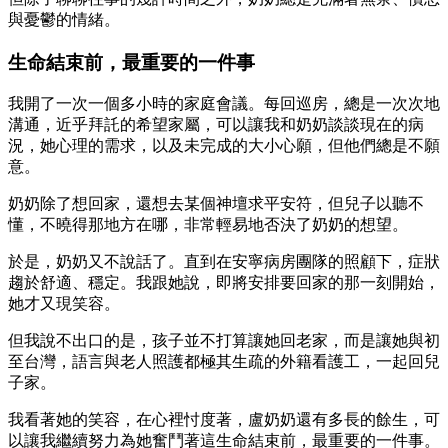
與憂鬱的情緒。
生命結束前，最重要的一件事
我開了一次一個多小時的家庭會議。每回巡房，總是一次次地
溝通，近乎拜託的希望家屬，可以讓我和奶奶談談現在的病
況，她心理的需求，以及未完成的大小心願，但他們總是不願
意。
奶奶除了想回家，還想去某個神壇求平安符，但兒子以聽不
懂，不曉得那地方在哪，非常輕易地否決了奶奶的想望。
於是，奶奶又不說話了。直到在安寧病房團隊的照顧下，症狀
趨於舒適、穩定。我跟她說，即將安排要回家的那一刻開始，
她才又現笑容。
但我說不出口的是，孩子並不打算讓她回老家，而是讓她與初
至台灣，語言與老人照護都極其生疏的外籍看護工，一起回兒
子家。
我看著她的笑容，在心裡忖度著，盧奶奶還有多長的餘生，可
以讓我繼續努力為她奮鬥著這生命結束前，最重要的一件事。