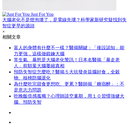
Just For You
大腦老化不是燈泡壞了，是電線先壞？科學家新研究疑找到失
智症更早的源頭
×
相關文章
富人的身體有什麼不一樣？醫揭關鍵：「後設認知」能
力更強，這樣做鍛鍊大腦
常生氣、暴怒是大腦老化警訊！日本名醫揭「暴走老
人」前額葉大腦萎縮真相
預防失智症怎麼吃？醫揭５大抗發炎益腦好食，全穀
物、核桃防腦退化
為什麼吃完甜食更想吃、更累？醫師揭「糖宿醉」：不
是意志力問題
吃晚飯倍感孤獨？心理師談空巢期，用１０習慣強健大
腦、預防失智