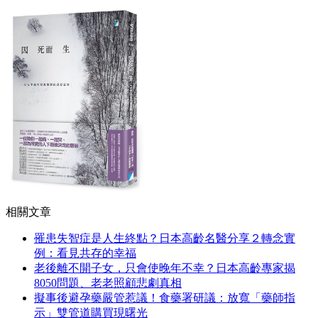
相關文章
罹患失智症是人生終點？日本高齡名醫分享２轉念實
例：看見共存的幸福
老後離不開子女，只會使晚年不幸？日本高齡專家揭
8050問題、老老照顧悲劇真相
擬事後避孕藥嚴管惹議！食藥署研議：放寬「藥師指
示」雙管道購買現曙光