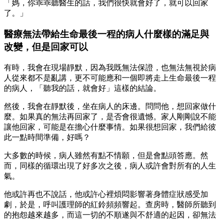
「媽，你乖乖聽醫生的話，我們很快就會好了，就可以回家
了。」
醫療無法帶給生命最後一程的病人什麼樣的滿足與
改變，但是回家可以
有時，我會在現場靜默，因為我既無法保證，也無法無視於病
人從來都不是亂講，更不可能應和一個即將走上生命最後一程
的病人，「聽我的話，就會好」這樣的結論。
然後，我會在靜默後，坐在病人的床邊。問問他，想回家做什
麼。如果真的無法再回家了，是否會很遺憾。家人剛剛說不能
讓他回家，可能是在擔心什麼事情。如果很想回家，我們給彼
此一點時間準備，好嗎？
大多數的時候，病人雖然有點不情願，但是會點頭答應。然
而，同樣的循環出現了好多次之後，病人或許會對所有的人生
氣。
他或許再也不說話，他或許心裡煩悶影響著身體症狀感受加
劇，於是，呼叫護理師的紅鈴頻頻響起。查房時，醫師所聽到
的抱怨越來越多，而這一切的不順遂與不舒適的起因，卻無法