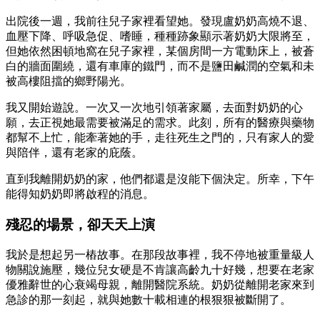
出院後一週，我前往兒子家裡看望她。發現盧奶奶高燒不退、
血壓下降、呼吸急促、嗜睡，種種跡象顯示著奶奶大限將至，
但她依然困頓地窩在兒子家裡，某個房間一方電動床上，被蒼
白的牆面圍繞，還有車庫的鐵門，而不是鹽田鹹潤的空氣和未
被高樓阻擋的鄉野陽光。
我又開始遊說。一次又一次地引領著家屬，去面對奶奶的心
願，去正視她最需要被滿足的需求。此刻，所有的醫療與藥物
都幫不上忙，能牽著她的手，走往死生之門的，只有家人的愛
與陪伴，還有老家的庇蔭。
直到我離開奶奶的家，他們都還是沒能下個決定。所幸，下午
能得知奶奶即將啟程的消息。
殘忍的場景，卻天天上演
我於是想起另一樁故事。在那段故事裡，我不停地被重量級人
物關說施壓，幾位兒女硬是不肯讓高齡九十好幾，想要在老家
優雅辭世的心衰竭母親，離開醫院系統。奶奶從離開老家來到
急診的那一刻起，就與她數十載相連的根狠狠被斷開了。