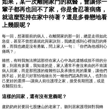
如果，某一次離開家門的就醫，會讓你一
輩子都再也回不了家，你是會忍著病痛，
就這麼堅持在家中待著？還是多眷戀地看
上幾眼呢？
每一回，想著眼前的病人，在離開家的那一刻，總是走得如此
急促，甚至不曾想過就此與家訣別，我總是感到心裡強烈的疼
痛，而我也總是沒有勇氣，問上家人一句：「你們為他感到心
痛嗎？」
雖然，有時我無法辨認那些在家人心中為此遺憾或捨不得的分
量，到底有多重，我知道的是，家人通常不會沒來由的不肯讓
病人回家，而是那照護的複雜性以及承擔生死的重量，讓他們
挑不起，於是只好害怕地做出另一種他們認為對病人，也對自
己更好的選擇──讓病人前往護理之家，接受長期照護，或是
在醫院往生。
這樣的回家，還有沒有意義呢？
盧奶奶終於要回七股鹽山的老家了。聽到居家護理師對我轉