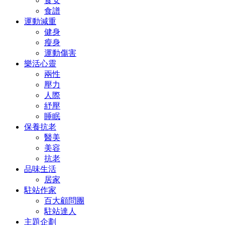
食安
食譜
運動減重
健身
瘦身
運動傷害
樂活心靈
兩性
壓力
人際
紓壓
睡眠
保養抗老
醫美
美容
抗老
品味生活
居家
駐站作家
百大顧問團
駐站達人
主題企劃