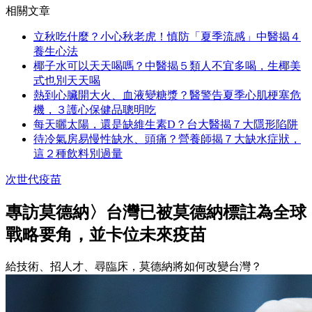
相關文章
立秋吃什麼？小心秋老虎！慎防「夏季流感」中醫揭４
養生心法
椰子水可以天天喝嗎？中醫揭５類人不宜多喝，生椰美
式也別天天喝
熱到心臟開大火、血液變糖漿？醫警告夏季心肌梗塞危
機，３護心保健品聰明吃
每天曬太陽，還是缺維生素D？台大醫揭７大隱形陷阱
待冷氣房易慢性缺水、頭痛？營養師揭７大缺水症狀，
這２種飲料別過量
次世代疫苗
專訪莫德納〉台灣已被莫德納標註為全球
戰略要角，並卡位未來疫苗
給技術、招人才、尋臨床，莫德納將如何改變台灣？