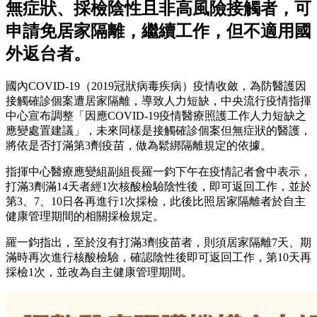
無症狀、採檢陰性且非高風險接觸者，可
申請免居家隔離，繼續工作，但不適用國
外返台者。
國內COVID-19（2019冠狀病毒疾病）疫情收斂，為防醫護因
接觸確診個案遭居家隔離，導致人力短缺，中央流行疫情指揮
中心宣布調整「因應COVID-19疫情醫療照護工作人力短缺之
應變處置建議」，未來同樣是接觸確診個案但無症狀的醫護，
將依是否打滿第3劑疫苗，做為鬆綁隔離規定的依據。
指揮中心醫療應變組副組長羅一鈞下午在疫情記者會中表示，
打滿3劑滿14天者經1次核酸檢驗陰性後，即可返回工作，並於
第3、7、10日各再進行1次採檢，此後比照居家隔離者於自主
健康管理期間的相關採檢規定。
羅一鈞指出，至於沒有打滿3劑疫苗者，則須居家隔離7天、期
滿時再次進行核酸檢驗，確認陰性後即可返回工作，第10天再
採檢1次，並改為自主健康管理期間。