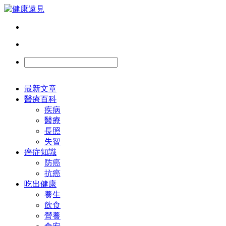
最新文章
醫療百科
疾病
醫療
長照
失智
癌症知識
防癌
抗癌
吃出健康
養生
飲食
營養