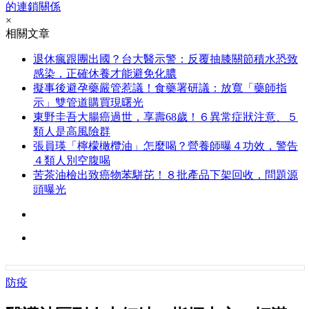
的連鎖關係
×
相關文章
退休瘋跟團出國？台大醫示警：反覆抽膝關節積水恐致
感染，正確休養才能避免化膿
擬事後避孕藥嚴管惹議！食藥署研議：放寬「藥師指
示」雙管道購買現曙光
東野圭吾大腸癌過世，享壽68歲！６異常症狀注意、５
類人是高風險群
張員瑛「檸檬橄欖油」怎麼喝？營養師曝４功效，警告
４類人別空腹喝
苦茶油檢出致癌物苯駢芘！８批產品下架回收，問題源
頭曝光
防疫