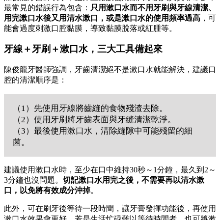
最常見的錯誤行為包含：
只用漱口水而不用牙刷與牙線清潔、
用完漱口水後又用清水漱口，或是漱口水的使用頻率過高
，可
能會過度刺激口腔黏膜，導致黏膜脫落或紅腫等。
牙線＋牙刷＋漱口水，三大工具備起來
陳俊龍牙醫師強調，牙齒清潔絕不是漱口水就能解決，建議口
腔的清潔順序是：
（1）先使用牙線將齒縫的食物殘渣去除。
（2）使用牙刷將牙齒表面與牙縫清潔乾淨。
（3）最後使用漱口水，清除縫隙中可能殘留的細
菌。
建議使用漱口水時，至少在口中維持30秒～1分鐘，最久到2～
3分鐘也沒問題。
切記漱口水用完之後，不需要再以清水漱
口，以免將有效成分沖掉
。
此外，可在刷牙後等待一段時間，讓牙膏發揮功能後，再使用
漱口水效果會更好。若是生活忙碌難以等待時間者，也可將漱