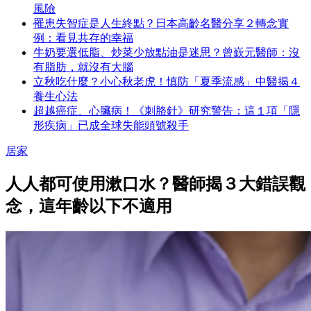
風險
罹患失智症是人生終點？日本高齡名醫分享２轉念實
例：看見共存的幸福
牛奶要選低脂、炒菜少放點油是迷思？曾嶔元醫師：沒
有脂肪，就沒有大腦
立秋吃什麼？小心秋老虎！慎防「夏季流感」中醫揭４
養生心法
超越癌症、心臟病！《刺胳針》研究警告：這１項「隱
形疾病」已成全球失能頭號殺手
居家
人人都可使用漱口水？醫師揭３大錯誤觀
念，這年齡以下不適用