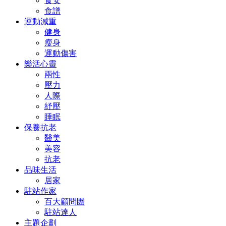
食安
食譜
運動減重
健身
瘦身
運動傷害
樂活心靈
兩性
壓力
人際
紓壓
睡眠
保養抗老
醫美
美容
抗老
品味生活
居家
駐站作家
百大顧問團
駐站達人
主題企劃