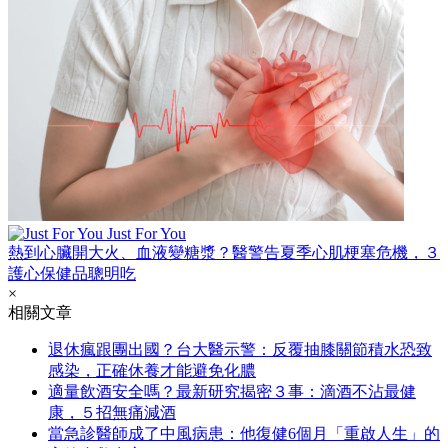
Just For You
熱到心臟開大火、血液變糖漿？醫警告夏季心肌梗塞危機，３
護心保健品聰明吃
×
相關文章
退休瘋跟團出國？台大醫示警：反覆抽膝關節積水恐致
感染，正確休養才能避免化膿
適量飲酒安全嗎？最新研究揭密３事：滴酒不沾最健
康，５招無痛減酒
當急診醫師成了中風病患：他復健6個月「重啟人生」的