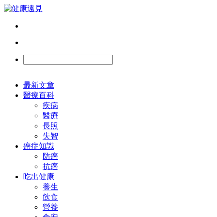
最新文章
醫療百科
疾病
醫療
長照
失智
癌症知識
防癌
抗癌
吃出健康
養生
飲食
營養