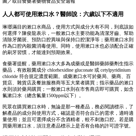
圖／取自食藥署藥物食品安全週報
人人都可使用漱口水？醫師說：六歲以下不適用
琳瑯滿目的漱口水商品，使用方式與成分大有不同，到底該如
何選擇？陳俊龍表示，一般漱口水主要功能為清潔牙齒、幫助
清除牙菌斑、預防口腔異味與保持口腔潔淨等；藥用漱口水則
作為口腔內殺菌消毒使用。同時，使用漱口水也必須配合正確
的刷牙習慣，才能達到預期效果。
食藥署提醒，藥用漱口水大多為成藥或是醫師藥師藥劑生指示
藥品，有效殺菌成分 chlorhexidine gluconate 或 cetylpyridinium
chloride 符合規定濃度範圍。成藥漱口水可於藥局、藥商、百
貨店、雜貨店及餐旅服務商等五大業者購買；指示藥品的漱口
水則須於藥局購買；一般漱口水則在市售商店即可購買，如含
氟漱口水（總含氟量1500ppm以下）。
民眾在購買漱口水時，無論是那一種產品，務必閱讀標示，了
解產品的成分與使用方式，確認是否符合自己的需求，適時適
量使用；並且可選擇成分不含酒精者，較不刺激口腔。若是購
買藥用漱口水，須注意產品標示上是否有合格的許可證字號。