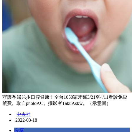
守護孕婦兒少口腔健康！全台1050家牙醫3/21至4/11看診免掛
號費。取自photoAC。攝影者TakuAskw。（示意圖）
中央社
2022-03-18
分享