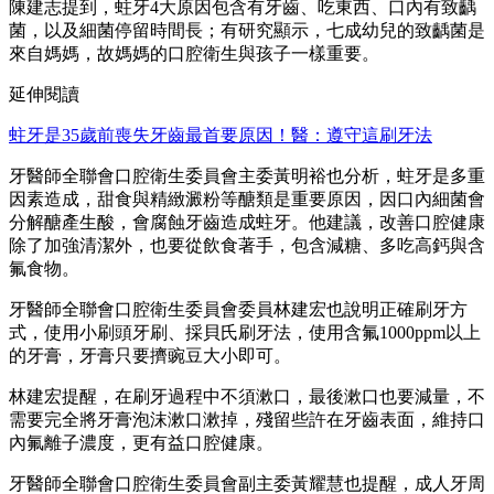
陳建志提到，蛀牙4大原因包含有牙齒、吃東西、口內有致齲
菌，以及細菌停留時間長；有研究顯示，七成幼兒的致齲菌是
來自媽媽，故媽媽的口腔衛生與孩子一樣重要。
延伸閱讀
蛀牙是35歲前喪失牙齒最首要原因！醫：遵守這刷牙法
牙醫師全聯會口腔衛生委員會主委黃明裕也分析，蛀牙是多重
因素造成，甜食與精緻澱粉等醣類是重要原因，因口內細菌會
分解醣產生酸，會腐蝕牙齒造成蛀牙。他建議，改善口腔健康
除了加強清潔外，也要從飲食著手，包含減糖、多吃高鈣與含
氟食物。
牙醫師全聯會口腔衛生委員會委員林建宏也說明正確刷牙方
式，使用小刷頭牙刷、採貝氏刷牙法，使用含氟1000ppm以上
的牙膏，牙膏只要擠豌豆大小即可。
林建宏提醒，在刷牙過程中不須漱口，最後漱口也要減量，不
需要完全將牙膏泡沫漱口漱掉，殘留些許在牙齒表面，維持口
內氟離子濃度，更有益口腔健康。
牙醫師全聯會口腔衛生委員會副主委黃耀慧也提醒，成人牙周