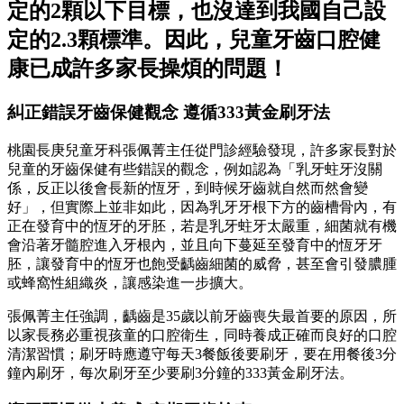
定的2顆以下目標，也沒達到我國自己設
定的2.3顆標準。因此，兒童牙齒口腔健
康已成許多家長操煩的問題！
糾正錯誤牙齒保健觀念 遵循333黃金刷牙法
桃園長庚兒童牙科張佩菁主任從門診經驗發現，許多家長對於
兒童的牙齒保健有些錯誤的觀念，例如認為「乳牙蛀牙沒關
係，反正以後會長新的恆牙，到時候牙齒就自然而然會變
好」，但實際上並非如此，因為乳牙牙根下方的齒槽骨內，有
正在發育中的恆牙的牙胚，若是乳牙蛀牙太嚴重，細菌就有機
會沿著牙髓腔進入牙根內，並且向下蔓延至發育中的恆牙牙
胚，讓發育中的恆牙也飽受齲齒細菌的威脅，甚至會引發膿腫
或蜂窩性組織炎，讓感染進一步擴大。
張佩菁主任強調，齲齒是35歲以前牙齒喪失最首要的原因，所
以家長務必重視孩童的口腔衛生，同時養成正確而良好的口腔
清潔習慣；刷牙時應遵守每天3餐飯後要刷牙，要在用餐後3分
鐘內刷牙，每次刷牙至少要刷3分鐘的333黃金刷牙法。