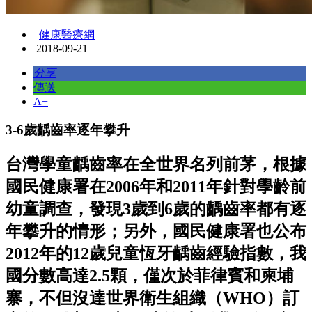
健康醫療網
2018-09-21
分享
傳送
A+
3-6歲齲齒率逐年攀升
台灣學童齲齒率在全世界名列前茅，根據
國民健康署在2006年和2011年針對學齡前
幼童調查，發現3歲到6歲的齲齒率都有逐
年攀升的情形；另外，國民健康署也公布
2012年的12歲兒童恆牙齲齒經驗指數，我
國分數高達2.5顆，僅次於菲律賓和柬埔
寨，不但沒達世界衛生組織（WHO）訂