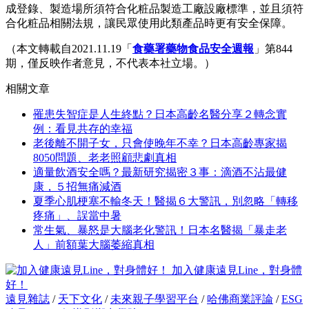
成登錄、製造場所須符合化粧品製造工廠設廠標準，並且須符
合化粧品相關法規，讓民眾使用此類產品時更有安全保障。
（本文轉載自2021.11.19「
食藥署藥物食品安全週報
」第844
期，僅反映作者意見，不代表本社立場。）
相關文章
罹患失智症是人生終點？日本高齡名醫分享２轉念實
例：看見共存的幸福
老後離不開子女，只會使晚年不幸？日本高齡專家揭
8050問題、老老照顧悲劇真相
適量飲酒安全嗎？最新研究揭密３事：滴酒不沾最健
康，５招無痛減酒
夏季心肌梗塞不輸冬天！醫揭６大警訊，別忽略「轉移
疼痛」、誤當中暑
常生氣、暴怒是大腦老化警訊！日本名醫揭「暴走老
人」前額葉大腦萎縮真相
加入健康遠見Line，對身體
好！
遠見雜誌
/
天下文化
/
未來親子學習平台
/
哈佛商業評論
/
ESG