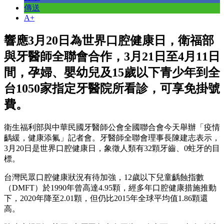
傳送
A+
響應3月20日為世界口腔健康日，衛福部
與牙醫師全聯會合作，3月21日至4月11日
間，孕婦、嬰幼兒及15歲以下青少年到全
台1050家指定牙醫院所看診，可享免掛號
費。
衛生福利部與中華民國牙醫師公會全國聯合會今天舉辦「疫情
齲緩，健康添氟」記者會。牙醫師全聯會理事長陳建志表示，
3月20日是世界口腔健康日，象徵人類有32顆牙齒、0蛀牙的目
標。
台灣民眾口腔健康狀況有待加強，12歲以下兒童齲蝕指數
（DMFT）於1990年曾高達4.95顆，經多年口腔健康措施推動
下，2020年降至2.01顆，但仍比2015年全球平均值1.86顆還
高。