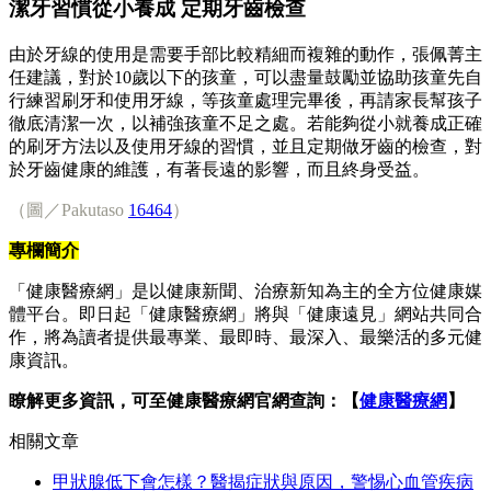
潔牙習慣從小養成 定期牙齒檢查
由於牙線的使用是需要手部比較精細而複雜的動作，張佩菁主
任建議，對於10歲以下的孩童，可以盡量鼓勵並協助孩童先自
行練習刷牙和使用牙線，等孩童處理完畢後，再請家長幫孩子
徹底清潔一次，以補強孩童不足之處。若能夠從小就養成正確
的刷牙方法以及使用牙線的習慣，並且定期做牙齒的檢查，對
於牙齒健康的維護，有著長遠的影響，而且終身受益。
（圖／Pakutaso
16464
）
專欄簡介
「健康醫療網」是以健康新聞、治療新知為主的全方位健康媒
體平台。即日起「健康醫療網」將與「健康遠見」網站共同合
作，將為讀者提供最專業、最即時、最深入、最樂活的多元健
康資訊。
瞭解更多資訊，可至健康醫療網官網查詢：【
健康醫療網
】
相關文章
甲狀腺低下會怎樣？醫揭症狀與原因，警惕心血管疾病