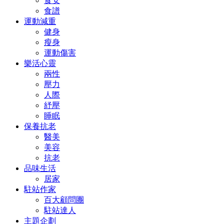
食安
食譜
運動減重
健身
瘦身
運動傷害
樂活心靈
兩性
壓力
人際
紓壓
睡眠
保養抗老
醫美
美容
抗老
品味生活
居家
駐站作家
百大顧問團
駐站達人
主題企劃