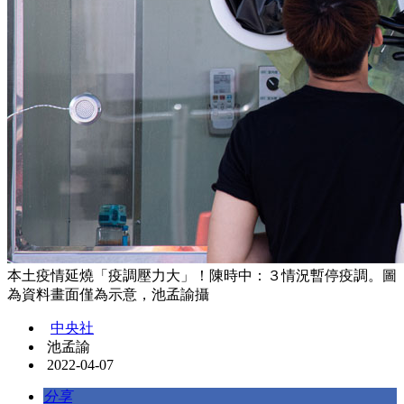
本土疫情延燒「疫調壓力大」！陳時中：３情況暫停疫調。圖
為資料畫面僅為示意，池孟諭攝
中央社
池孟諭
2022-04-07
分享