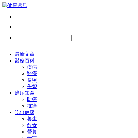
最新文章
醫療百科
疾病
醫療
長照
失智
癌症知識
防癌
抗癌
吃出健康
養生
飲食
營養