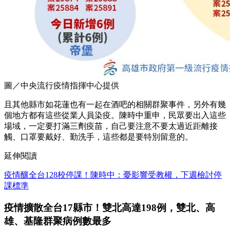
圖／中央流行疫情指揮中心提供
且其他縣市如花蓮也有一起在酒吧的相關群聚事件，另外有幾
個地方都有這些從業人員染疫。陳時中重申，民眾要出入這些
場域，一定要打滿三劑疫苗，自己要注意不要太過近距離接
觸、口罩要戴好、勤洗手，這些都是要特別留意的。
延伸閱讀
疫情釀全台128校停課！陳時中：憂影響受教權，下週檢討停
課標準
疫情擴散全台17縣市！雙北高達198例，雙北、高
雄、基隆群聚病例數最多