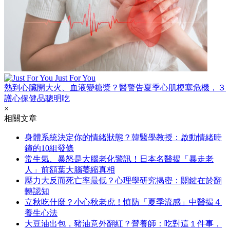
Just For You
熱到心臟開大火、血液變糖漿？醫警告夏季心肌梗塞危機，３
護心保健品聰明吃
×
相關文章
身體系統決定你的情緒狀態？韓醫學教授：啟動情緒時
鐘的10組發條
常生氣、暴怒是大腦老化警訊！日本名醫揭「暴走老
人」前額葉大腦萎縮真相
壓力大反而死亡率最低？心理學研究揭密：關鍵在於翻
轉認知
立秋吃什麼？小心秋老虎！慎防「夏季流感」中醫揭４
養生心法
大豆油出包，豬油意外翻紅？營養師：吃對這１件事，