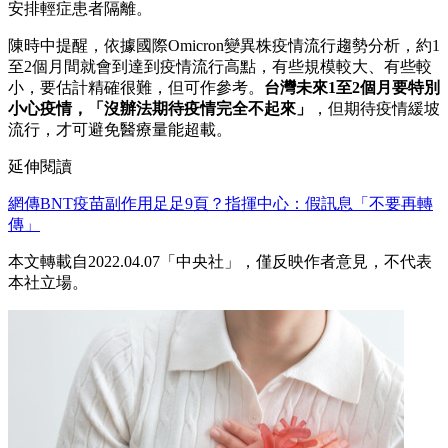
安排輕症患者隔離。
陳時中提醒，依據國際Omicron變異株疫情流行趨勢分析，約1
至2個月間就會到達到疫情流行高點，有些規模較大、有些較
小，要估計精確很難，但可作參考。
台灣未來1至2個月要特別
小心疫情，「沒辦法期待疫情完全不起來」
，但期待疫情緩坡
流行，才可避免醫療量能超載。
延伸閱讀
網傳BNT疫苗副作用足足9頁？指揮中心：假訊息「不要再轉
傳」
本文轉載自2022.04.07「中央社」，僅反映作者意見，不代表
本社立場。