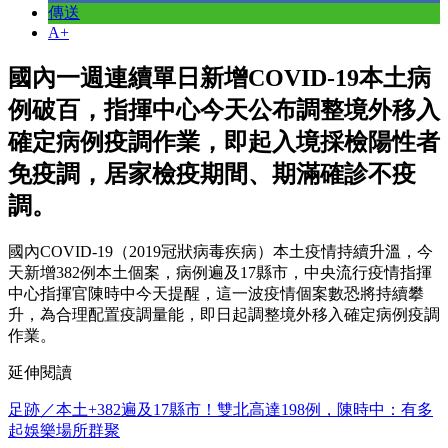
傳送
A+
國內一週連續單日新增COVID-19本土病
例破百，指揮中心今天公布調整境外移入
確定病例疫調作業，即起入境採檢陽性者
免疫調，居家檢疫期間、期滿確診不疫
調。
國內COVID-19（2019冠狀病毒疾病）本土疫情持續升溫，今
天新增382例本土個案，病例遍及17縣市，中央流行疫情指揮
中心指揮官陳時中今天提醒，這一波疫情個案數恐將持續攀
升，為合理配置疫調量能，即日起調整境外移入確定病例疫調
作業。
延伸閱讀
足跡／本土+382遍及17縣市！雙北高達198例，陳時中：有多
起娛樂場所群聚