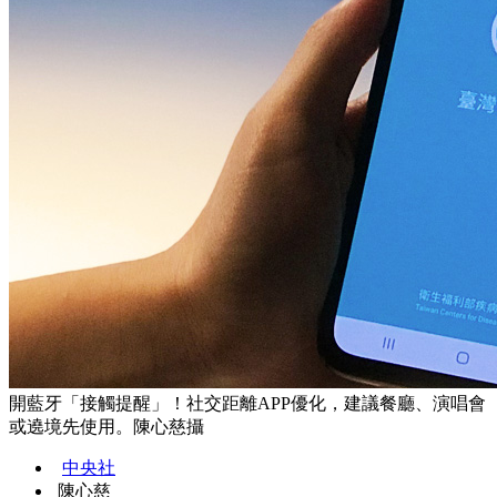
開藍牙「接觸提醒」！社交距離APP優化，建議餐廳、演唱會
或遶境先使用。陳心慈攝
中央社
陳心慈