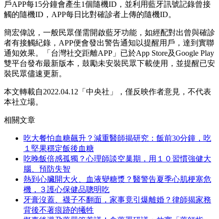
戶APP每15分鐘會產生1個隨機ID，並利用藍牙訊號記錄曾接
觸的隨機ID，APP每日比對確診者上傳的隨機ID。
簡宏偉說，一般民眾僅需開啟藍牙功能，如經配對出曾與確診
者有接觸紀錄，APP便會發出警告通知以提醒用戶，達到實聯
通知效果。「台灣社交距離APP」已於App Store及Google Play
雙平台發布最新版本，鼓勵未安裝民眾下載使用，並提醒已安
裝民眾儘速更新。
本文轉載自2022.04.12「中央社」，僅反映作者意見，不代表
本社立場。
相關文章
吃大餐怕血糖飆升？減重醫師揭研究：飯前30分鐘，吃
１堅果穩定飯後血糖
吃晚飯倍感孤獨？心理師談空巢期，用１０習慣強健大
腦、預防失智
熱到心臟開大火、血液變糖漿？醫警告夏季心肌梗塞危
機，３護心保健品聰明吃
牙膏沒蓋、襪子不翻面，家事竟引爆離婚？律師揭家務
背後不著痕跡的犧牲