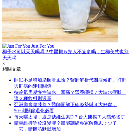
Just For You
椰子水可以天天喝嗎？中醫揭５類人不宜多喝，生椰美式也別
天天喝
×
相關文章
睡眠不足增加脂肪肝風險？醫師解析代謝症候群、打鼾
與肝病的連鎖關係
待冷氣房易慢性缺水、頭痛？營養師揭７大缺水症狀，
這２種飲料別過量
亞洲蹲會傷膝蓋？醫師圖解正確姿勢與４大好處，
50+測關節退化必看
每天曬太陽，還是缺維生素D？台大醫揭７大隱形陷阱
體重維持等於沒變胖？體能訓練專家解迷思：少了
「它」體脂肪默默增加