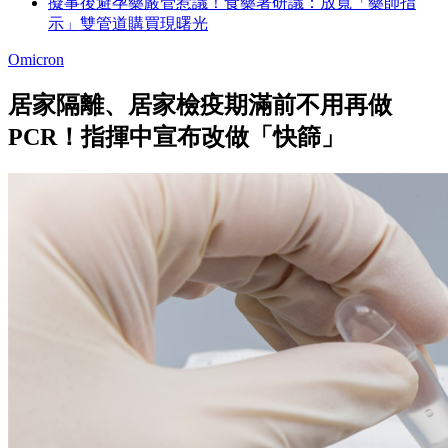
擬事後避孕藥嚴管惹議！食藥署研議：放寬「藥師指
示」雙管道購買現曙光
Omicron
居家隔離、居家檢疫期滿前不用再做
PCR！指揮中宣布改做「快篩」