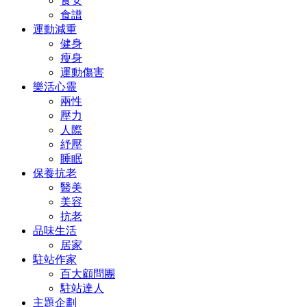
食安
食譜
運動減重
健身
瘦身
運動傷害
樂活心靈
兩性
壓力
人際
紓壓
睡眠
保養抗老
醫美
美容
抗老
品味生活
居家
駐站作家
百大顧問團
駐站達人
主題企劃