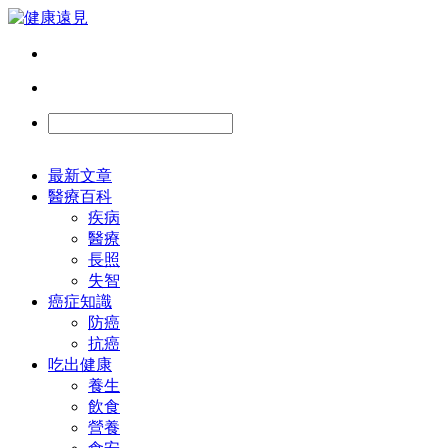
最新文章
醫療百科
疾病
醫療
長照
失智
癌症知識
防癌
抗癌
吃出健康
養生
飲食
營養