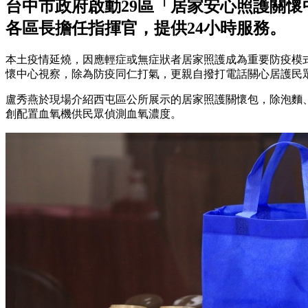
台中市政府啟動29區「居家安心照護關懷
各區長擔任指揮官，提供24小時服務。
本土疫情延燒，因應輕症或無症狀者居家照護成為重要防疫模式
懷中心視察，除為防疫同仁打氣，更親自撥打電話關心居護民
盧秀燕於現場介紹西屯區公所展示的居家照護關懷包，除泡麵
創配置血氧機供民眾偵測血氧濃度。