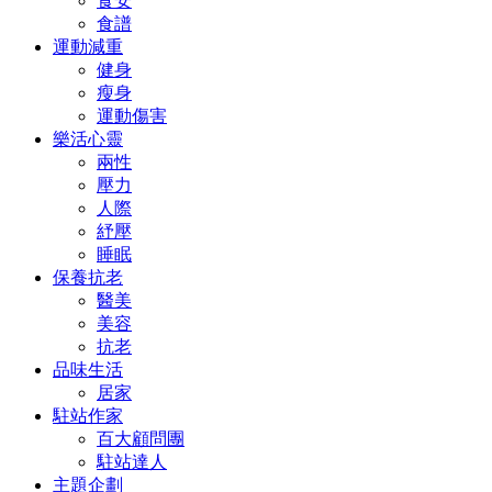
食安
食譜
運動減重
健身
瘦身
運動傷害
樂活心靈
兩性
壓力
人際
紓壓
睡眠
保養抗老
醫美
美容
抗老
品味生活
居家
駐站作家
百大顧問團
駐站達人
主題企劃