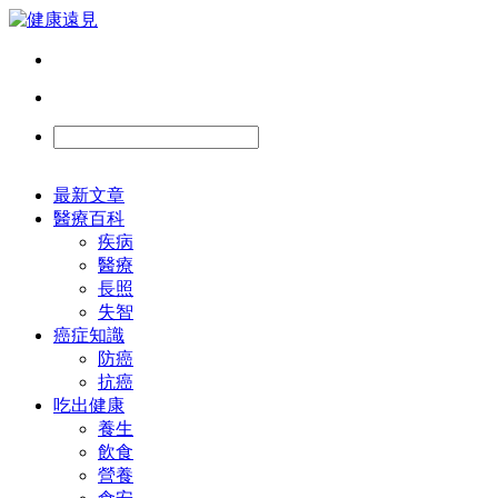
最新文章
醫療百科
疾病
醫療
長照
失智
癌症知識
防癌
抗癌
吃出健康
養生
飲食
營養