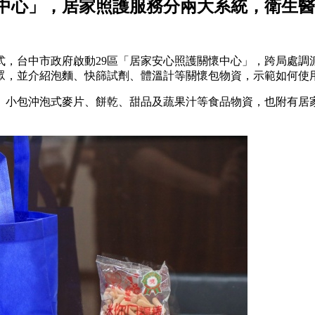
中心」，居家照護服務分兩大系統，衛生醫
，台中市政府啟動29區「居家安心照護關懷中心」，跨局處調派
眾，並介紹泡麵、快篩試劑、體溫計等關懷包物資，示範如何使
、小包沖泡式麥片、餅乾、甜品及蔬果汁等食品物資，也附有居