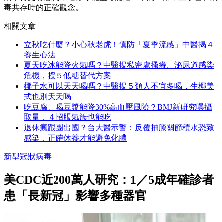
毒共存時的正確觀念。
相關文章
立秋吃什麼？小心秋老虎！慎防「夏季流感」中醫揭４
養生心法
夏天吃冰能降火氣嗎？中醫揭私密處搔癢、泌尿道感染
危機，授５低糖替代方案
椰子水可以天天喝嗎？中醫揭５類人不宜多喝，生椰美
式也別天天喝
吃豆腐、喝豆漿能降30%高血壓風險？BMJ新研究曝攝
取量，４招脹氣族也能吃
退休瘋跟團出國？台大醫示警：反覆抽膝關節積水恐致
感染，正確休養才能避免化膿
新型冠狀病毒
美CDC近200萬人研究：1／5成年確診者
患「長新冠」影響多種器官