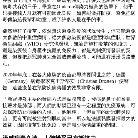
在疫情全面於台灣蔓延、肆虐的時刻，許多人也漸漸在適應和
病毒共存的日子，畢竟在Omicron傳染力極高的衝擊下，似乎
只要接觸人群就有可能因此染疫，如何能做好防疫、避免把病
毒傳染給長輩和幼童，成了許多人最在乎的事。
雖然施打了疫苗，依然無法避免染疫的狀況發生，但它能避免
大多數的中重症病情，絕大多數染疫都是輕症和無症狀，世界
衛生組織（WHO）研究也發現，無論是施打疫苗的免疫力，
還是染疫後自身產生抗體的免疫力，都是克制疫情發展的契
機，但要把新冠肺炎完全當成普通流感，可能還有漫漫長路要
走。
2020年年底，在各大廠牌的疫苗都即將要問世之前，德國
（Germany）病毒學家克里斯蒂安（Christian Drosten）便警
告，這些疫苗在預防疾病傳播的效果非常有限。
「新冠肺炎主要的發病方式是黏膜感染，發病是鼻子和喉嚨，
接著才是肺部，而人們的黏膜已經有一定程度的免疫系統，可
以保護防止病毒的入侵。」他解釋，「但目前的新冠肺炎疫
苗，更有可能被注射到肌肉當中，所以無法讓黏膜發揮最大的
效益，因此疫苗對比免疫，更是減少病情嚴重的關鍵。」