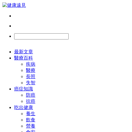
最新文章
醫療百科
疾病
醫療
長照
失智
癌症知識
防癌
抗癌
吃出健康
養生
飲食
營養