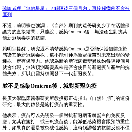
確診者獲「無敵星星」？解隔後三個月內，再接觸病例不會被
匡列
不過，賴明宗也強調，《自然》期刊的這份研究少了在活體保
護力的直接結果，只能說，感染Omicron後，無法產生對抗其
他新冠病毒株的抗體。
賴明宗提醒，研究還不清楚感染Omicron是否能保護個體免於
感染其他新冠病毒株，還不能引伸為新冠疫苗對未來出現的變
種株一定有保護力。他認為新的新冠病毒變異株約每隔幾個月
就會出現，無法預測新變異株是否會使目前新冠疫苗產生的抗
體失效，所以仍需持續開發下一代新冠疫苗。
並不是感染Omicron後，就對新冠免疫
長庚大學臨床醫學研究所教授顧正崙指出《自然》期刊的這份
研究，最大的啟發是施打疫苗的重要性。
他表示，疫苗可以先誘發一個對抗新冠病毒棘蛋白的免疫反
應，尤其在施打二或三劑疫苗後，能減低感染機會跟預防重症
外，如果真的還是被突破性感染，這時候誘發的抗體反應不僅