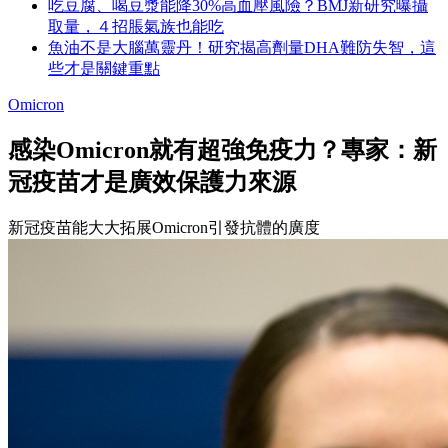
吃豆腐、喝豆漿能降30%高血壓風險？BMJ新研究曝攝
取量，４招脹氣族也能吃
魚油不是大腦萬靈丹！研究揭高劑量DHA難防失智，這
些才是關鍵重點
Omicron
感染Omicron就有超強免疫力？專家：新
冠疫苗才是廣效保護力來源
新冠疫苗能大大拓展Omicron引發抗體的廣度