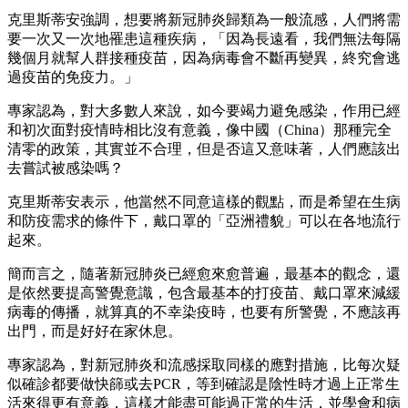
克里斯蒂安強調，想要將新冠肺炎歸類為一般流感，人們將需
要一次又一次地罹患這種疾病，「因為長遠看，我們無法每隔
幾個月就幫人群接種疫苗，因為病毒會不斷再變異，終究會逃
過疫苗的免疫力。」
專家認為，對大多數人來說，如今要竭力避免感染，作用已經
和初次面對疫情時相比沒有意義，像中國（China）那種完全
清零的政策，其實並不合理，但是否這又意味著，人們應該出
去嘗試被感染嗎？
克里斯蒂安表示，他當然不同意這樣的觀點，而是希望在生病
和防疫需求的條件下，戴口罩的「亞洲禮貌」可以在各地流行
起來。
簡而言之，隨著新冠肺炎已經愈來愈普遍，最基本的觀念，還
是依然要提高警覺意識，包含最基本的打疫苗、戴口罩來減緩
病毒的傳播，就算真的不幸染疫時，也要有所警覺，不應該再
出門，而是好好在家休息。
專家認為，對新冠肺炎和流感採取同樣的應對措施，比每次疑
似確診都要做快篩或去PCR，等到確認是陰性時才過上正常生
活來得更有意義，這樣才能盡可能過正常的生活，並學會和病