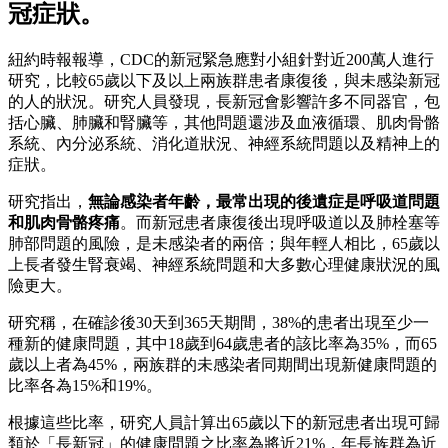
冠症狀。
紐約時報報導，CDC的新冠緊急應對小組針對近200萬人進行
研究，比較65歲以下及以上兩族群患者康復後，與未感染新冠
的人的狀況。研究人員發現，長新冠會影響許多不同器官，包
括心臟、肺臟和腎臟等，其他問題還涉及血液循環、肌肉骨骼
系統、內分泌系統、消化道狀況、神經系統問題以及精神上的
症狀。
研究指出，
無論感染者年齡，最常出現的後遺症是呼吸道問題
和肌肉骨骼疼痛
。而新冠患者康復後出現呼吸道以及肺栓塞等
肺部問題的風險，是未感染者的兩倍；與年輕人相比，65歲以
上長者發生腎衰竭、神經系統問題和大多數心理健康狀況的風
險更大。
研究稱，在確診後30天到365天期間，38%的患者出現至少一
種新的健康問題，其中18歲到64歲患者的該比率為35%，而65
歲以上者為45%，兩族群的未感染者同期間出現新健康問題的
比率各為15%和19%。
根據這些比率，研究人員計算出65歲以下的新冠患者出現可歸
類於「長新冠」的健康問題之比率為將近21%，年長族群為近