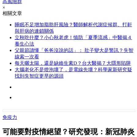
高風險群
×
相關文章
睡眠不足增加脂肪肝風險？醫師解析代謝症候群、打鼾
與肝病的連鎖關係
立秋吃什麼？小心秋老虎！慎防「夏季流感」中醫揭４
養生心法
父親節讀懂「爸爸沒說的話」： 肚子變大是警訊？失智
線索一次看
每天曬太陽，還是缺維生素D？台大醫揭７大隱形陷阱
大腦老化不是燈泡壞了，是電線先壞？科學家新研究疑
找到失智症更早的源頭
免疫力
可能要對疫情絕望？研究發現：新冠肺炎