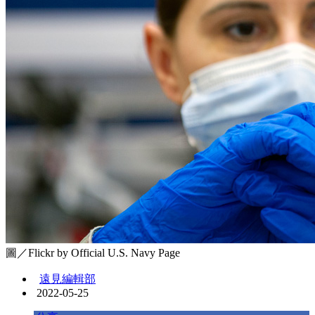
圖／Flickr by Official U.S. Navy Page
遠見編輯部
2022-05-25