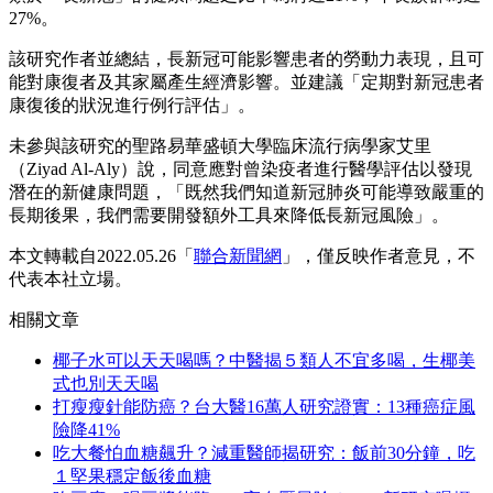
27%。
該研究作者並總結，長新冠可能影響患者的勞動力表現，且可
能對康復者及其家屬產生經濟影響。並建議「定期對新冠患者
康復後的狀況進行例行評估」。
未參與該研究的聖路易華盛頓大學臨床流行病學家艾里
（Ziyad Al-Aly）說，同意應對曾染疫者進行醫學評估以發現
潛在的新健康問題，「既然我們知道新冠肺炎可能導致嚴重的
長期後果，我們需要開發額外工具來降低長新冠風險」。
本文轉載自2022.05.26「
聯合新聞網
」，僅反映作者意見，不
代表本社立場。
相關文章
椰子水可以天天喝嗎？中醫揭５類人不宜多喝，生椰美
式也別天天喝
打瘦瘦針能防癌？台大醫16萬人研究證實：13種癌症風
險降41%
吃大餐怕血糖飆升？減重醫師揭研究：飯前30分鐘，吃
１堅果穩定飯後血糖