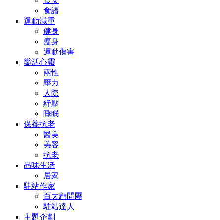
食安
食譜
運動減重
健身
瘦身
運動傷害
樂活心靈
兩性
壓力
人際
紓壓
睡眠
保養抗老
醫美
美容
抗老
品味生活
居家
駐站作家
百大顧問團
駐站達人
主題企劃