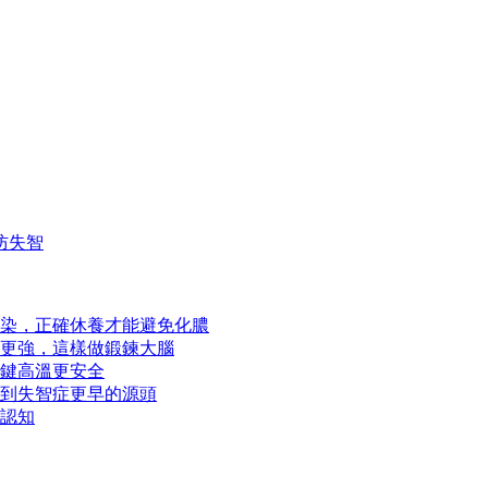
防失智
染，正確休養才能避免化膿
更強，這樣做鍛鍊大腦
鍵高溫更安全
到失智症更早的源頭
認知