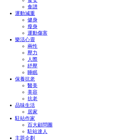
食安
食譜
運動減重
健身
瘦身
運動傷害
樂活心靈
兩性
壓力
人際
紓壓
睡眠
保養抗老
醫美
美容
抗老
品味生活
居家
駐站作家
百大顧問團
駐站達人
主題企劃