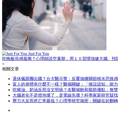
Just For You
吃晚飯倍感孤獨？心理師談空巢期，用１０習慣強健大腦、預
×
相關文章
退休瘋跟團出國？台大醫示警：反覆抽膝關節積水恐致感
富人的身體有什麼不一樣？醫揭關鍵：「後設認知」能力
吃豬油、奶油反而沒文明病？名醫揭飽和脂肪優點：無雙
大腦老化不是燈泡壞了，是電線先壞？科學家新研究疑找
壓力大反而死亡率最低？心理學研究揭密：關鍵在於翻轉