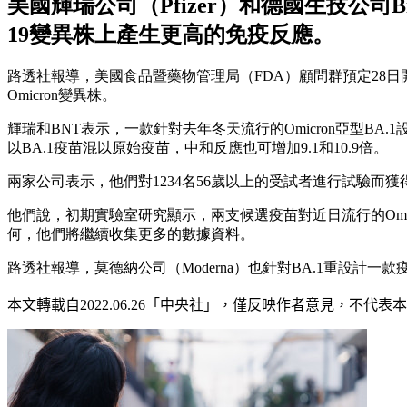
美國輝瑞公司（Pfizer）和德國生技公司B
19變異株上產生更高的免疫反應。
路透社報導，美國食品暨藥物管理局（FDA）顧問群預定28日開
Omicron變異株。
輝瑞和BNT表示，一款針對去年冬天流行的Omicron亞型BA.1設計
以BA.1疫苗混以原始疫苗，中和反應也可增加9.1和10.9倍。
兩家公司表示，他們對1234名56歲以上的受試者進行試驗而
他們說，初期實驗室研究顯示，兩支候選疫苗對近日流行的Omic
何，他們將繼續收集更多的數據資料。
路透社報導，莫德納公司（Moderna）也針對BA.1重設計
本文轉載自2022.0
6
.26
「中央社」
，僅反映作者意見，不代表本