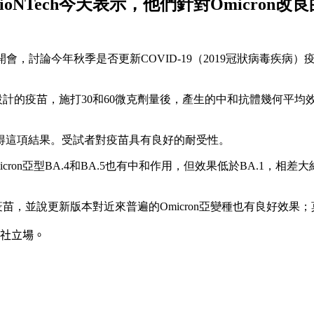
ioNTech今天表示，他們針對Omicron
會，討論今年秋季是否更新COVID-19（2019冠狀病毒疾
的疫苗，施打30和60微克劑量後，產生的中和抗體幾何平均效價（Geome
獲得這項結果。受試者對疫苗具有良好的耐受性。
ron亞型BA.4和BA.5也有中和作用，但效果低於BA.1，
一款疫苗，並說更新版本對近來普遍的Omicron亞變種也有良好效
社立場。