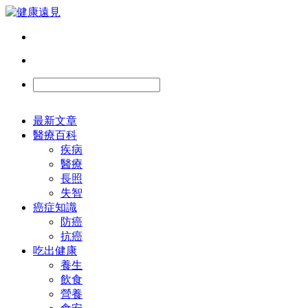
最新文章
醫療百科
疾病
醫療
長照
失智
癌症知識
防癌
抗癌
吃出健康
養生
飲食
營養