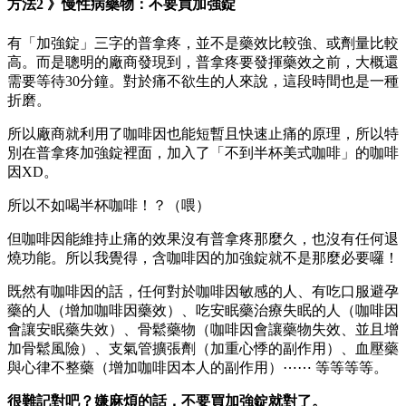
方法2 》慢性病藥物：不要買加強錠
有「加強錠」三字的普拿疼，並不是藥效比較強、或劑量比較
高。而是聰明的廠商發現到，普拿疼要發揮藥效之前，大概還
需要等待30分鐘。對於痛不欲生的人來說，這段時間也是一種
折磨。
所以廠商就利用了咖啡因也能短暫且快速止痛的原理，所以特
別在普拿疼加強錠裡面，加入了「不到半杯美式咖啡」的咖啡
因XD。
所以不如喝半杯咖啡！？（喂）
但咖啡因能維持止痛的效果沒有普拿疼那麼久，也沒有任何退
燒功能。所以我覺得，含咖啡因的加強錠就不是那麼必要囉！
既然有咖啡因的話，任何對於咖啡因敏感的人、有吃口服避孕
藥的人（增加咖啡因藥效）、吃安眠藥治療失眠的人（咖啡因
會讓安眠藥失效）、骨鬆藥物（咖啡因會讓藥物失效、並且增
加骨鬆風險）、支氣管擴張劑（加重心悸的副作用）、血壓藥
與心律不整藥（增加咖啡因本人的副作用）⋯⋯ 等等等等。
很難記對吧？嫌麻煩的話，不要買加強錠就對了。