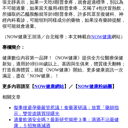
張文靜表示，如果一天吃8顆普拿疼，就會超過標準，別以為
不可能過量，如果當天服用4顆普拿疼，又喝了4包伏冒熱飲，
所攝取的乙醯胺酚就等於8顆普拿疼。許多民眾至復健科、神
經內科看診，可能領到同樣成分的藥物，如果沒有藥師提醒，
很可能就會過量。
（NOW健康王澍清／台北報導；本文轉載自
NOW健康
網站）
專欄簡介：
健康數位內容第一品牌！《NOW健康》提供全方位醫療保健
新知，適用於0到100歲以上。基因與生俱來，體質後天翻轉；
打造長壽體質，就從《NOW健康》開始。更多健康資訊一次
滿足，盡在「NOW健康」！
更多內容請至【
NOW健康網站
】／【
NOW健康粉絲團
】
相關文章
擬事後避孕藥嚴管惹議！食藥署研議：放寬「藥師指
示」雙管道購買現曙光
適量飲酒安全嗎？最新研究揭密３事：滴酒不沾最健
康，５招無痛減酒