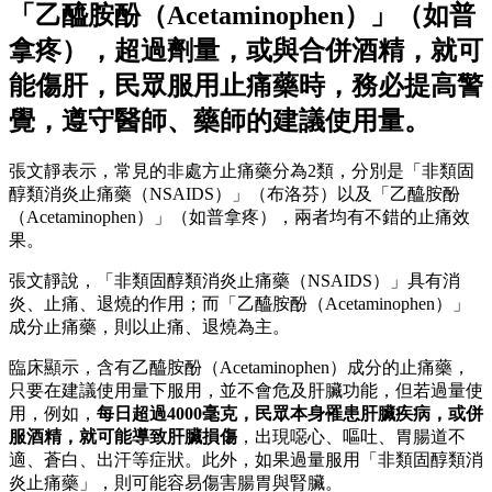
「乙醯胺酚（Acetaminophen）」（如普
拿疼），超過劑量，或與合併酒精，就可
能傷肝，民眾服用止痛藥時，務必提高警
覺，遵守醫師、藥師的建議使用量。
張文靜表示，常見的非處方止痛藥分為2類，分別是「非類固
醇類消炎止痛藥（NSAIDS）」（布洛芬）以及「乙醯胺酚
（Acetaminophen）」（如普拿疼），兩者均有不錯的止痛效
果。
張文靜說，「非類固醇類消炎止痛藥（NSAIDS）」具有消
炎、止痛、退燒的作用；而「乙醯胺酚（Acetaminophen）」
成分止痛藥，則以止痛、退燒為主。
臨床顯示，含有乙醯胺酚（Acetaminophen）成分的止痛藥，
只要在建議使用量下服用，並不會危及肝臟功能，但若過量使
用，例如，
每日超過4000毫克，民眾本身罹患肝臟疾病，或併
服酒精，就可能導致肝臟損傷
，出現噁心、嘔吐、胃腸道不
適、蒼白、出汗等症狀。此外，如果過量服用「非類固醇類消
炎止痛藥」，則可能容易傷害腸胃與腎臟。