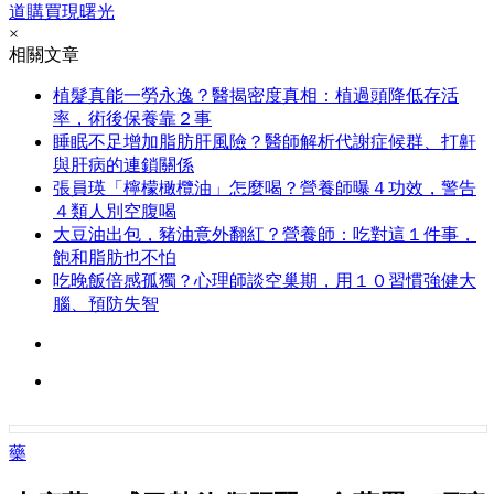
道購買現曙光
×
相關文章
植髮真能一勞永逸？醫揭密度真相：植過頭降低存活
率，術後保養靠２事
睡眠不足增加脂肪肝風險？醫師解析代謝症候群、打鼾
與肝病的連鎖關係
張員瑛「檸檬橄欖油」怎麼喝？營養師曝４功效，警告
４類人別空腹喝
大豆油出包，豬油意外翻紅？營養師：吃對這１件事，
飽和脂肪也不怕
吃晚飯倍感孤獨？心理師談空巢期，用１０習慣強健大
腦、預防失智
藥