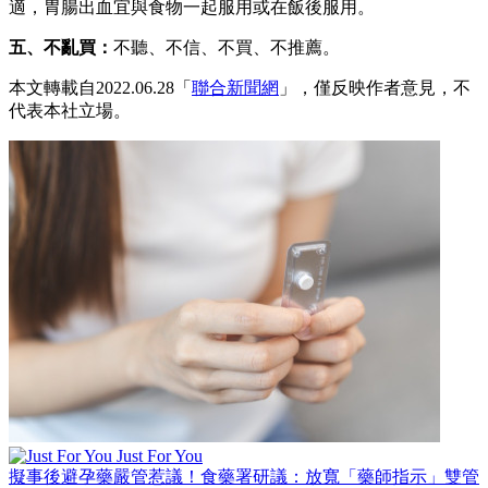
適，胃腸出血宜與食物一起服用或在飯後服用。
五、不亂買：
不聽、不信、不買、不推薦。
本文轉載自2022.06.28「
聯合新聞網
」，僅反映作者意見，不
代表本社立場。
Just For You
擬事後避孕藥嚴管惹議！食藥署研議：放寬「藥師指示」雙管