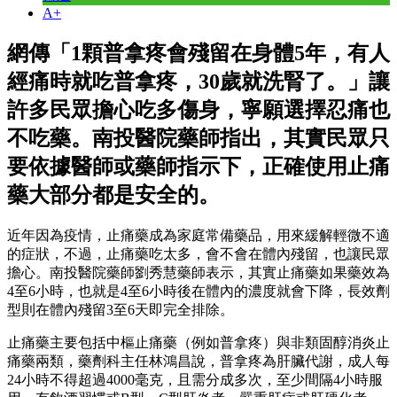
A+
網傳「1顆普拿疼會殘留在身體5年，有人
經痛時就吃普拿疼，30歲就洗腎了。」讓
許多民眾擔心吃多傷身，寧願選擇忍痛也
不吃藥。南投醫院藥師指出，其實民眾只
要依據醫師或藥師指示下，正確使用止痛
藥大部分都是安全的。
近年因為疫情，止痛藥成為家庭常備藥品，用來緩解輕微不適
的症狀，不過，止痛藥吃太多，會不會在體內殘留，也讓民眾
擔心。南投醫院藥師劉秀慧藥師表示，其實止痛藥如果藥效為
4至6小時，也就是4至6小時後在體內的濃度就會下降，長效劑
型則在體內殘留3至6天即完全排除。
止痛藥主要包括中樞止痛藥（例如普拿疼）與非類固醇消炎止
痛藥兩類，藥劑科主任林鴻昌說，普拿疼為肝臟代謝，成人每
24小時不得超過4000毫克，且需分成多次，至少間隔4小時服