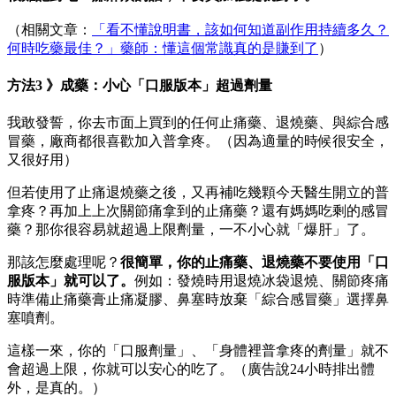
（相關文章：
「看不懂說明書，該如何知道副作用持續多久？
何時吃藥最佳？」藥師：懂這個常識真的是賺到了
）
方法3 》成藥：小心「口服版本」超過劑量
我敢發誓，你去市面上買到的任何止痛藥、退燒藥、與綜合感
冒藥，廠商都很喜歡加入普拿疼。（因為適量的時候很安全，
又很好用）
但若使用了止痛退燒藥之後，又再補吃幾顆今天醫生開立的普
拿疼？再加上上次關節痛拿到的止痛藥？還有媽媽吃剩的感冒
藥？那你很容易就超過上限劑量，一不小心就「爆肝」了。
那該怎麼處理呢？
很簡單，你的止痛藥、退燒藥不要使用「口
服版本」就可以了。
例如：發燒時用退燒冰袋退燒、關節疼痛
時準備止痛藥膏止痛凝膠、鼻塞時放棄「綜合感冒藥」選擇鼻
塞噴劑。
這樣一來，你的「口服劑量」、「身體裡普拿疼的劑量」就不
會超過上限，你就可以安心的吃了。（廣告說24小時排出體
外，是真的。）