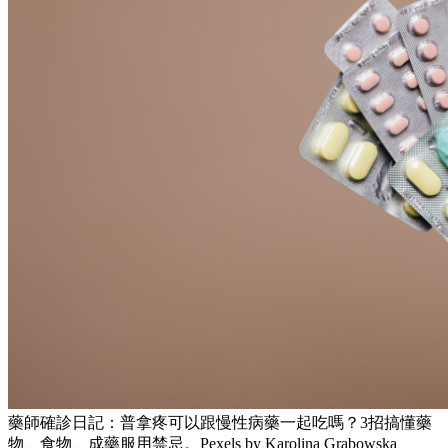
藥師確診日記：普拿疼可以跟慢性病藥一起吃嗎？3招搞懂藥
物、食物、成藥服用禁忌。Pexels by Karolina Grabowska