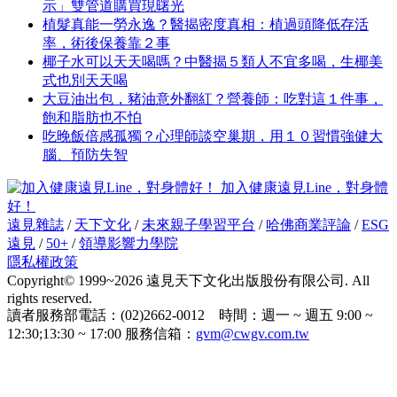
示」雙管道購買現曙光
植髮真能一勞永逸？醫揭密度真相：植過頭降低存活
率，術後保養靠２事
椰子水可以天天喝嗎？中醫揭５類人不宜多喝，生椰美
式也別天天喝
大豆油出包，豬油意外翻紅？營養師：吃對這１件事，
飽和脂肪也不怕
吃晚飯倍感孤獨？心理師談空巢期，用１０習慣強健大
腦、預防失智
加入健康遠見Line，對身體
好！
遠見雜誌
/
天下文化
/
未來親子學習平台
/
哈佛商業評論
/
ESG
遠見
/
50+
/
領導影響力學院
隱私權政策
Copyright© 1999~2026 遠見天下文化出版股份有限公司. All
rights reserved.
讀者服務部電話：(02)2662-0012 時間：週一 ~ 週五 9:00 ~
12:30;13:30 ~ 17:00 服務信箱：
gvm@cwgv.com.tw