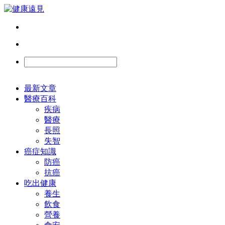
最新文章
醫療百科
疾病
醫療
長照
失智
癌症知識
防癌
抗癌
吃出健康
養生
飲食
營養