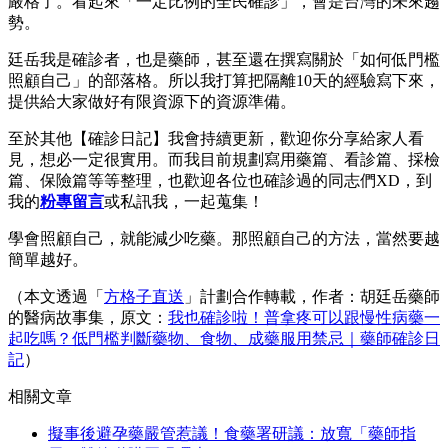
嚴格了。看起來「一定比例的全民確診」，會是台灣的未來趨
勢。
廷岳我是確診者，也是藥師，甚至還在撰寫關於「如何低門檻
照顧自己」的部落格。所以我打算把隔離10天的經驗寫下來，
提供給大家做好有限資源下的資源準備。
至於其他【確診日記】我會持續更新，歡迎你分享給家人看
見，想必一定很實用。而我目前規劃寫用藥篇、看診篇、採檢
篇、保險篇等等整理，也歡迎各位也確診過的同志們XD，到
我的
粉專留言
或私訊我，一起蒐集！
學會照顧自己，就能減少吃藥。那照顧自己的方法，當然要越
簡單越好。
（本文透過「
方格子直送
」計劃合作轉載，作者：胡廷岳藥師
的醫病故事集，原文：
我也確診啦！普拿疼可以跟慢性病藥一
起吃嗎？低門檻判斷藥物、食物、成藥服用禁忌｜藥師確診日
記
）
相關文章
擬事後避孕藥嚴管惹議！食藥署研議：放寬「藥師指