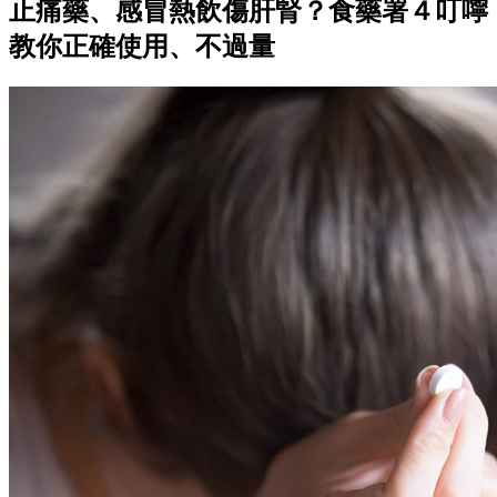
止痛藥、感冒熱飲傷肝腎？食藥署４叮嚀
教你正確使用、不過量