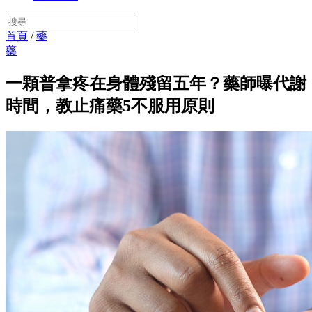
首頁
/
藥
藥
一顆普拿疼在身體殘留五年？藥師曝代謝
時間，教止痛藥5不服用原則