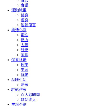
食安
食譜
運動減重
健身
瘦身
運動傷害
樂活心靈
兩性
壓力
人際
紓壓
睡眠
保養抗老
醫美
美容
抗老
品味生活
居家
駐站作家
百大顧問團
駐站達人
主題企劃