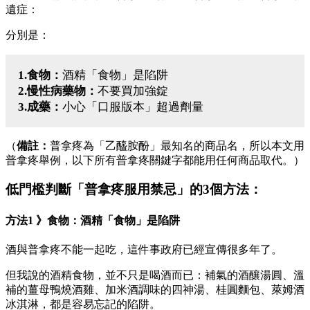
遺症：
分別是：
1.食物：
酒精「食物」是陷阱
2.慢性病藥物：
不要買加強錠
3.成藥：
小心「口服版本」超過劑量
（
備註：
普拿疼為「乙醯胺酚」最知名的商品名，所以本文用
普拿疼舉例，以下所有普拿疼關鍵字都能用任何商品取代。）
低門檻判斷「普拿疼服用禁忌」的3個方法：
方法1 》食物：酒精「食物」是陷阱
酒與普拿疼不能一起吃，這件事政府已經宣傳很多年了。
但我說的酒精食物，並不只是喝酒而已：補氣的酒釀湯圓、溫
補的薑母鴨燒酒雞、加米酒調味的四神湯、桂圓麵包、萊姆酒
冰淇淋，都是容易忘記的陷阱。