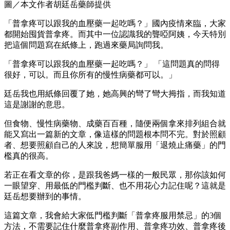
圖／本文作者胡廷岳藥師提供
「普拿疼可以跟我的血壓藥一起吃嗎？」國內疫情來臨，大家
都開始囤貨普拿疼。而其中一位認識我的聾啞阿姨，今天特別
把這個問題寫在紙條上，跑過來藥局詢問我。
「普拿疼可以跟我的血壓藥一起吃嗎？」 「這問題真的問得
很好，可以。而且你所有的慢性病藥都可以。」
廷岳我也用紙條回覆了她，她高興的彎了彎大拇指，而我知道
這是謝謝的意思。
但食物、慢性病藥物、成藥百百種，隨便兩個拿來排列組合就
能又寫出一篇新的文章，像這樣的問題根本問不完。對於照顧
者、想要照顧自己的人來說，想簡單服用「退燒止痛藥」的門
檻真的很高。
若正在看文章的你，是跟我爸媽一樣的一般民眾，那你該如何
一眼望穿、用最低的門檻判斷、也不用花心力記住呢？這就是
廷岳想要辦到的事情。
這篇文章，我會給大家低門檻判斷「普拿疼服用禁忌」的3個
方法，不需要記住什麼普拿疼副作用、普拿疼功效、普拿疼後