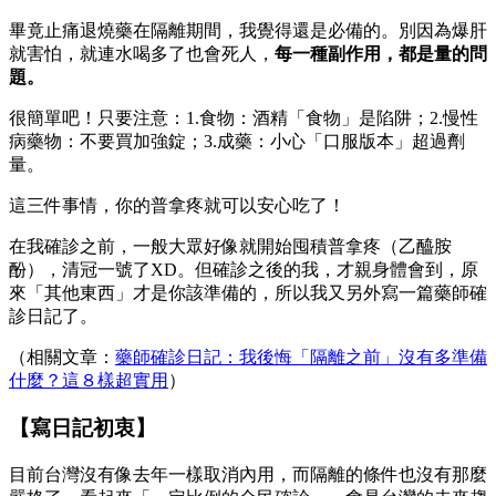
畢竟止痛退燒藥在隔離期間，我覺得還是必備的。別因為爆肝
就害怕，就連水喝多了也會死人，
每一種副作用，都是量的問
題。
很簡單吧！只要注意：1.食物：酒精「食物」是陷阱；2.慢性
病藥物：不要買加強錠；3.成藥：小心「口服版本」超過劑
量。
這三件事情，你的普拿疼就可以安心吃了！
在我確診之前，一般大眾好像就開始囤積普拿疼（乙醯胺
酚），清冠一號了XD。但確診之後的我，才親身體會到，原
來「其他東西」才是你該準備的，所以我又另外寫一篇藥師確
診日記了。
（相關文章：
藥師確診日記：我後悔「隔離之前」沒有多準備
什麼？這８樣超實用
）
【寫日記初衷】
目前台灣沒有像去年一樣取消內用，而隔離的條件也沒有那麼