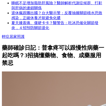
睡眠不足增加脂肪肝風險？醫師解析代謝症候群、打鼾
與肝病的連鎖關係
退休瘋跟團出國？台大醫示警：反覆抽膝關節積水恐致
感染，正確休養才能避免化膿
夏天膝蓋痛、僵硬卡卡？醫警告：吃冰恐催化關節發
炎，４招預防關節退化
輕症居家照護
藥師確診日記：普拿疼可以跟慢性病藥一
起吃嗎？3招搞懂藥物、食物、成藥服用
禁忌