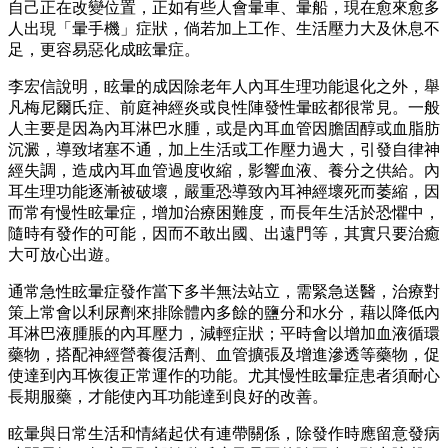
自己正在改變位置，正如有些人會暈車、暈船，現在愈來愈多
人出現「暈手機」症狀，倘若加上工作、生活壓力大及休息不
足，更容易惡化成眩暈症。
李宏信說明，眩暈的成因除老年人內耳生理功能退化之外，舉
凡梅尼爾氏症、前庭神經炎或良性陣發性暈眩都很常見。一般
人主要是因為內耳淋巴水腫，或是內耳血管因膽固醇或血脂肪
沉澱，導致堵塞不通，加上生活或工作壓力過大，引發自律神
經失調，造成內耳血管過度收縮，影響血液、養分之供給。內
耳生理功能逐漸被破壞，嚴重恐導致內耳神經壞死而萎縮，因
而常有慢性眩暈症，增加治療困難度，而長年生活於恐懼中，
隨時有發作的可能，因而不敢出國、出遠門等，其實只要治癒
大可放心出遊。
通常急性眩暈症發作當下多半無法站立，需緊急送醫，治療對
策上常會以利尿劑來排除體內多餘的鹽分和水分，藉以降低內
耳淋巴液腫脹的內耳壓力，減輕症狀；平時會以增加血液循環
藥物，搭配神經營養復活劑、血管擴張及增進滲透等藥物，促
使達到內耳恢復正常運作的功能。尤其慢性眩暈症患者須耐心
長期服藥，才能使內耳功能達到良好的改善。
眩暈與日常生活和情緒起伏有連帶關係，除發作時應留意發病