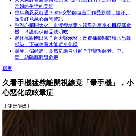
常領略生活的美好
更年期忍忍就過？90%女醫師坦言工作受影響，盜汗、
熱潮紅竟藏心血管警訊
熱到心臟開大火、血液變糖漿？醫警告夏季心肌梗塞危
機，３護心保健品聰明吃
退休瘋跟團出國？台大醫示警：反覆抽膝關節積水恐致
感染，正確休養才能避免化膿
濕疹、偏頭痛，竟然是腸胃引起？中醫拆解老、中、
青、幼隐藏脾胃危機
居家
久看手機猛然離開視線竟「暈手機」，小
心惡化成眩暈症
【健康傳媒】