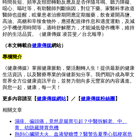
時間長短、頻率及頸部轉動反應及是否伴隨耳鳴、聽力障礙、
噁心、嘔吐等，有助醫師判斷病因，對症下藥。家醫科李政道
醫師也提醒，眩暈患者治療期間應定期服藥，飲食避開高鹽、
高油、高糖和辛辣食物外，應搭配規律作息和適度運動，及減
少手機使用時間等，適時舒解壓力，才能減低發作機率，維持
好的生活品質。（健康傳媒 凌芸斐／台北報導）
（本文轉載自
健康傳媒
網站）
專欄簡介
《健康傳媒》掌握健康脈動，樂活翻轉人生！提供最新的健康
生活資訊，以及醫療專業的保健新知分享。我們期許成為華文
世界全方位健康資訊平台，並努力朝向多元豐富的內容邁進。
與您一起，健康，每一天！
更多內容請至【
健康傳媒網站
】／【
健康傳媒粉絲團
】
相關文章
濕疹、偏頭痛，竟然是腸胃引起？中醫拆解老、中、
青、幼隐藏脾胃危機
熱到心臟開大火、血液變糖漿？醫警告夏季心肌梗塞危