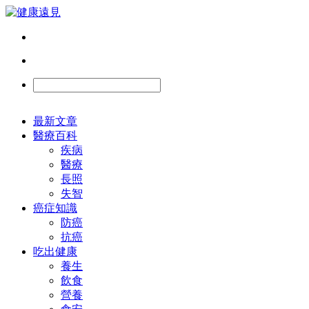
最新文章
醫療百科
疾病
醫療
長照
失智
癌症知識
防癌
抗癌
吃出健康
養生
飲食
營養