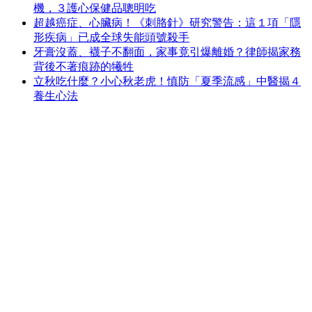
機，３護心保健品聰明吃
超越癌症、心臟病！《刺胳針》研究警告：這１項「隱
形疾病」已成全球失能頭號殺手
牙膏沒蓋、襪子不翻面，家事竟引爆離婚？律師揭家務
背後不著痕跡的犧牲
立秋吃什麼？小心秋老虎！慎防「夏季流感」中醫揭４
養生心法