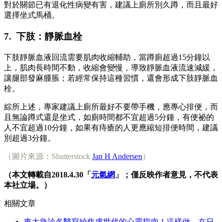
對於關節已有退化性病變有害，建議上廁所別久蹲，而且最好
選擇坐式馬桶。
7. 下肢：靜脈血栓
下肢靜脈血液回流需要肌肉收縮輔助，當蹲廁超過15分鐘以
上，肌肉長時間不動，收縮會變慢，導致靜脈血液流速減緩，
讓腿部發麻腫脹；若經常保持這種習慣，還會形成下肢靜脈血
栓。
綜所上述，專家建議上廁所最好不要帶手機，應專心排便，而
且無論蹲式還是坐式，如廁時間都不宜超過5分鐘，有便祕的
人不宜超過10分鐘，如果有痔瘡的人更應縮短排便時間，建議
別超過3分鐘。
（圖片來源：Shutterstock
Jan H Andersen
）
（本文轉載自2018.4.30「
元氣網
」；僅反映作者意見，不代表
本社立場。）
相關文章
東大急診名醫寫給焦慮世代的心靈指南！這樣做，在日