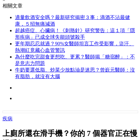
相關文章
適量飲酒安全嗎？最新研究揭密３事：滴酒不沾最健
康，５招無痛減酒
超越癌症、心臟病！《刺胳針》研究警告：這１項「隱
形疾病」已成全球失能頭號殺手
更年期忍忍就過？90%女醫師坦言工作受影響，盜汗、
熱潮紅竟藏心血管警訊
為什麼吃完甜食更想吃、更累？醫師揭「糖宿醉」：不
是意志力問題
牛奶要選低脂、炒菜少放點油是迷思？曾嶔元醫師：沒
有脂肪，就沒有大腦
疾病
上廁所還在滑手機？你的 7 個器官正在慢