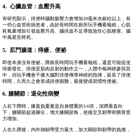
4. 心臟血管：血壓升高
有研究顯示，排便時腦動脈壓力會增加20毫米水銀柱以上，有
一些心血管疾病患者，由於長時間在廁所玩手機看報紙，心肌
耗氧量增加引發血壓升高、腦供血不足導致急性心肌梗塞、腦
中風甚至猝死。
5. 肛門腸道：痔瘡、便祕
即使本身沒有便祕，蹲廁長時間玩手機看報紙，還是可能促使
痔瘡發生。排便是肌肉反射的動作之一，人體中樞神經參與其
中，但玩手機會干擾大腦對排便傳導神經的指揮，延長了排便
時間，久而久之會形成排便困難，最後變成習慣性便祕。
6. 膝關節：退化性病變
人在下蹲時，膝蓋負重量是自身體重的3-6倍，深蹲垂直向
下，膝關節超過腳尖，增大膝關節角，使後交叉韌帶和髕骨受
力增加。
人在久蹲後，內外側韌帶受力最大，加大關節和韌帶的負擔，