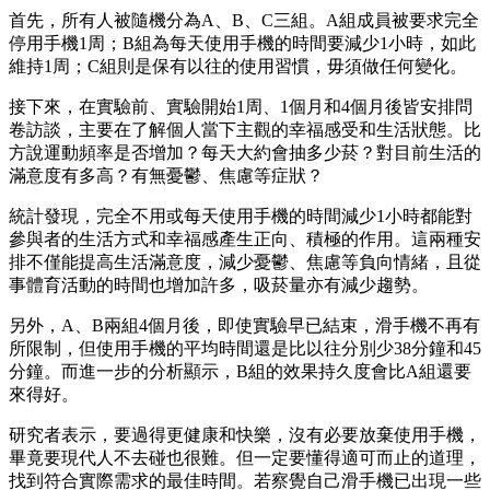
首先，所有人被隨機分為A、B、C三組。A組成員被要求完全
停用手機1周；B組為每天使用手機的時間要減少1小時，如此
維持1周；C組則是保有以往的使用習慣，毋須做任何變化。
接下來，在實驗前、實驗開始1周、1個月和4個月後皆安排問
卷訪談，主要在了解個人當下主觀的幸福感受和生活狀態。比
方說運動頻率是否增加？每天大約會抽多少菸？對目前生活的
滿意度有多高？有無憂鬱、焦慮等症狀？
統計發現，完全不用或每天使用手機的時間減少1小時都能對
參與者的生活方式和幸福感產生正向、積極的作用。這兩種安
排不僅能提高生活滿意度，減少憂鬱、焦慮等負向情緒，且從
事體育活動的時間也增加許多，吸菸量亦有減少趨勢。
另外，A、B兩組4個月後，即使實驗早已結束，滑手機不再有
所限制，但使用手機的平均時間還是比以往分別少38分鐘和45
分鐘。而進一步的分析顯示，B組的效果持久度會比A組還要
來得好。
研究者表示，要過得更健康和快樂，沒有必要放棄使用手機，
畢竟要現代人不去碰也很難。但一定要懂得適可而止的道理，
找到符合實際需求的最佳時間。若察覺自己滑手機已出現一些