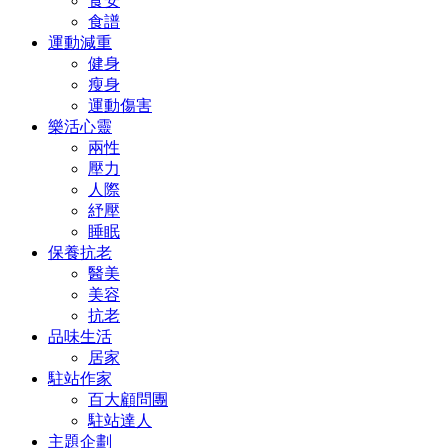
食安
食譜
運動減重
健身
瘦身
運動傷害
樂活心靈
兩性
壓力
人際
紓壓
睡眠
保養抗老
醫美
美容
抗老
品味生活
居家
駐站作家
百大顧問團
駐站達人
主題企劃