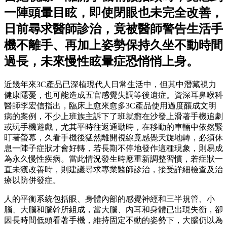
一陣頭暈目眩，即使閉眼也未完全改善，
日前尋求醫師診治，竟被醫師警告生活手
機不離手、再加上姿勢保持久坐不動時間
過長，未來慢性眩暈症恐悄悄上身。
近幾年來3C產品已深植現代人日常生活中，但其中潛藏視力
健康隱憂，也可能造成五官感覺失調等後遺症。資深耳鼻喉科
醫師李宏信指出，臨床上愈來愈多3C產品使用過度釀成文明
病的案例，不少上班族主訴下了班就癱在沙發上滑著手機追劇
或玩手機遊戲，尤其平時往返通勤時，在移動的車輛中依然緊
盯著螢幕，久看手機後猛然離開視線竟感覺天旋地轉，必須休
息一陣子症狀才會好轉，若長期不停地發作這種現象，則易成
為永久慢性疾病。當此情況發生時應重新調整習慣，若症狀一
直未獲改善時，則建議尋求專業醫師診治，接受詳細檢查及治
療以防併發症。
人的平衡系統包括眼、身體內部的感覺神經和三半規管、小
腦、大腦和腦幹所組成，當大腦、內耳和身體已出現失衡，卻
因長時間低頭看著手機，維持固定不動的姿勢下，大腦仍以為