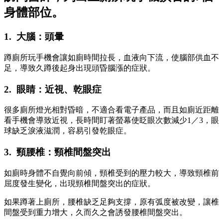
身體部位。
1. 大腦：頭暈
蹲廁所玩手機會讓如廁時間拉長，血液向下流，使腦部供血不
足，導致久蹲後起身出現頭昏腦漲的症狀。
2. 眼睛：近視、乾眼症
很多廁所燈光相對昏暗，不適合看電子產品，而且如廁近距離
看手機會導致近視，長時間盯著螢幕使眨眼次數減少1／3，眼
球缺乏淚液滋潤，容易引發乾眼症。
3. 頸腰椎：頸椎間盤突出
如廁時身體不自覺向前傾，頸椎受到的壓力較大，導致頸椎前
屈度發生變化，出現頸椎間盤突出的症狀。
如果蹲著上廁所，腰椎缺乏足夠支撐，原有弧度被改變，讓椎
間盤受到重力增大，久而久之會誘發腰椎間盤突出。