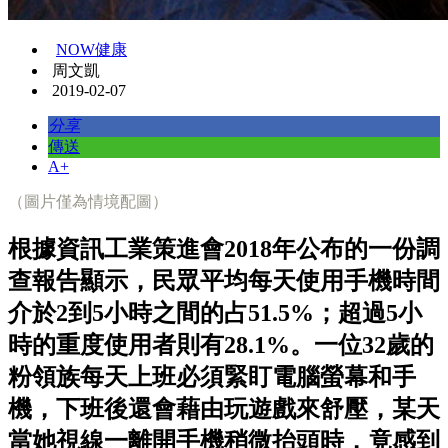
NOW健康
周文凱
2019-02-07
分享
傳送
A+
（圖片僅為情境配圖）
根據資訊工業策進會2018年公布的一份調
查報告顯示，民眾平均每天使用手機時間
介於2到5小時之間的占51.5%；超過5小
時的重度使用者則有28.1%。一位32歲的
粉領族每天上班必須緊盯電腦螢幕和手
機，下班後還會藉由玩遊戲來舒壓，某天
當她視線一離開手機稍微抬頭時，竟感到